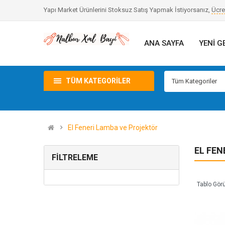
Yapı Market Ürünlerini Stoksuz Satış Yapmak İstiyorsanız,
Ücre
ANA SAYFA
YENI G
TÜM KATEGORILER
Tüm Kategoriler
El Feneri Lamba ve Projektör
EL FEN
FILTRELEME
Tablo Gör