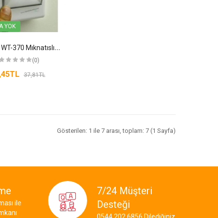
A YOK
W
atton WT-370 Mıknatıslı Duvar Lamba
(0)
,45TL
37,81TL
Gösterilen: 1 ile 7 arası, toplam: 7 (1 Sayfa)
eme
7/24 Müşteri
Desteği
ası ile
imkanı
0544 202 6856 Dilediğiniz