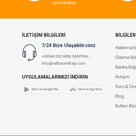
verebilirsiniz
İLETIŞIM BILGILERI
BILGILER
7/24 Bize Ulaşabilirsiniz
Hakkımızd
+90544 202 6856 SANTRAL
Ödeme Bilg
info@nalburxmlbayi.com
Banka Bilgi
UYGULAMALARIMIZI İNDIRIN
İletişim
Soru & Ce
Blog
Bülten Abo