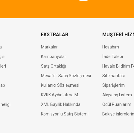
EKSTRALAR
MÜŞTERİ HİZ
a
Markalar
Hesabım
isi
Kampanyalar
İade Talebi
leri
Satş Ortaklığı
Havale Bildirim 
Mesafeli Satış Sözleşmesi
Site haritası
vap
Kullanıcı Sözleşmesi
Siparişlerim
KVKK Aydınlatma M.
Alışveriş Listem
neliği
XML Bayilik Hakkında
Ödül Puanlarım
Komisyonlu Satış Sistemi
Bakiye İşlemleri