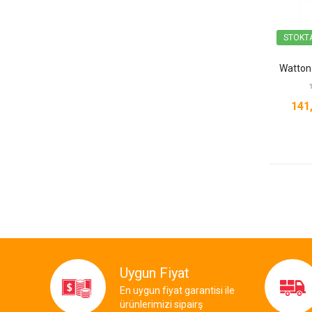
STOKT
Watton 
141
Uygun Fiyat
En uygun fiyat garantisi ile
ürünlerimizi sipairş