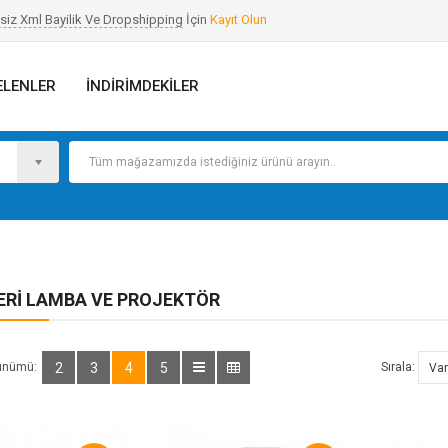
siz Xml Bayilik Ve Dropshipping
İçin
Kayıt Olun
ELENLER
İNDIRIMDEKILER
ERI LAMBA VE PROJEKTÖR
ünümü:
2
3
4
5
Sırala: