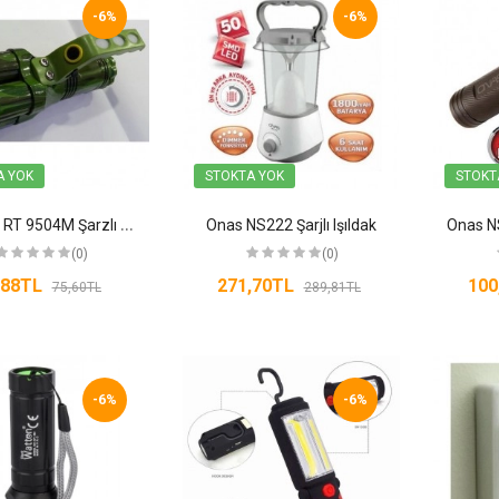
-6%
-6%
A YOK
STOKTA YOK
STOKT
E
verton RT 9504M Şarzlı El Feneri
Onas NS222 Şarjlı Işıldak
(0)
(0)
,88TL
271,70TL
100
75,60TL
289,81TL
-6%
-6%