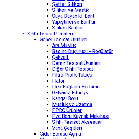
Şeffaf Silikon
Silikon ve Mastik
Suya Dayanıklı Bant
Yapıştırıcı ve Bantlar
Silikon Bantlar
Sıhhi Tesisat Ürünleri
Genel Tesisat Ürünleri
Ara Musluk
Basınç Düşürücü - Regülatör
Çekvalf
Demir Tesisat Ürünleri
Diğer Sıhhi Tesisat
Filtre Pislik Tutucu
Flatör
Flex Bağlantı Hortumu
Galvaniz Fittings
Kangal Boru
Musluk ve Uzatma
PPRC Ürünler
Pvc Boru Kaynak Makinası
Sıhhi Tesisat Aksesuar
Vana Çeşitleri
Gider Borusu Açma