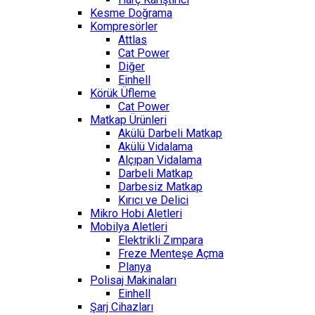
Kesme Doğrama
Kompresörler
Attlas
Cat Power
Diğer
Einhell
Körük Üfleme
Cat Power
Matkap Ürünleri
Akülü Darbeli Matkap
Akülü Vidalama
Alçıpan Vidalama
Darbeli Matkap
Darbesiz Matkap
Kırıcı ve Delici
Mikro Hobi Aletleri
Mobilya Aletleri
Elektrikli Zımpara
Freze Menteşe Açma
Planya
Polisaj Makinaları
Einhell
Şarj Cihazları