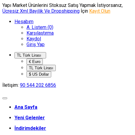
Yapı Market Ürünlerini Stoksuz Satış Yapmak İstiyorsanız,
Ücresiz Xml Bayilik Ve Dropshipping
İçin
Kayıt Olun
Hesabım
A. Listem (0)
Karşılaştırma
Kaydol
Giriş Yap
TL Türk Lirası
€ Euro
TL Türk Lirası
$ US Dollar
İletişim:
90 544 202 6856
Ana Sayfa
Yeni Gelenler
İndirimdekiler