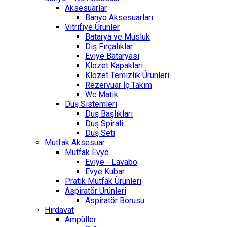
Aksesuarlar
Banyo Aksesuarları
Vitrifiye Ürünler
Batarya ve Musluk
Diş Fırçalıklar
Eviye Bataryası
Klozet Kapakları
Klozet Temizlik Ürünleri
Rezervuar İç Takım
Wc Matik
Duş Sistemleri
Duş Başlıkları
Duş Spirali
Duş Seti
Mutfak Aksesuar
Mutfak Evye
Eviye - Lavabo
Evye Kubar
Pratik Mutfak Ürünleri
Aspiratör Ürünleri
Aspiratör Borusu
Hırdavat
Ampüller