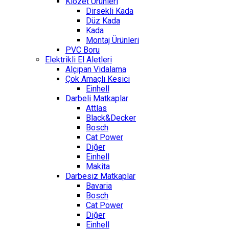
Klozet Ürünleri
Dirsekli Kada
Düz Kada
Kada
Montaj Ürünleri
PVC Boru
Elektrikli El Aletleri
Alçıpan Vidalama
Çok Amaçlı Kesici
Einhell
Darbeli Matkaplar
Attlas
Black&Decker
Bosch
Cat Power
Diğer
Einhell
Makita
Darbesiz Matkaplar
Bavaria
Bosch
Cat Power
Diğer
Einhell