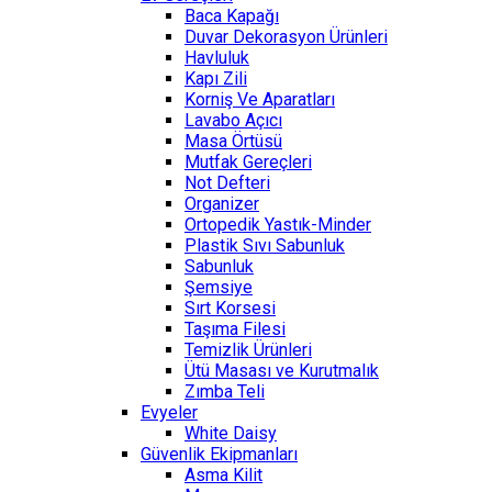
Baca Kapağı
Duvar Dekorasyon Ürünleri
Havluluk
Kapı Zili
Korniş Ve Aparatları
Lavabo Açıcı
Masa Örtüsü
Mutfak Gereçleri
Not Defteri
Organizer
Ortopedik Yastık-Minder
Plastik Sıvı Sabunluk
Sabunluk
Şemsiye
Sırt Korsesi
Taşıma Filesi
Temizlik Ürünleri
Ütü Masası ve Kurutmalık
Zımba Teli
Evyeler
White Daisy
Güvenlik Ekipmanları
Asma Kilit