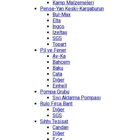
Kamp Malzemeleri
Pense-Yan Keski-Kargaburun
Bul-Max
Elta
İngco
İzeltaş
SGS
Topart
Pil ve Fener
Ay-Ka
Bahçem
Baku
Cata
Diğer
Einhell
Pompa Grubu
Sıvı Aktarma Pompası
Rulo Fırça Bant
Diğer
SGS
Sıhhı Tesisat
Candan
Diğer
E.c.a