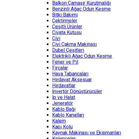
Balkon Çamaşır Kurutmalığı
Benzinli Ağaç Odun Kesme
Bitki Bakımı
Çektirmeler
Çeşitli Ürünler
Civata Kutusu
Çivi
Çivi Çakma Makinası
Dubel Çeşitleri
Elektrikli Ağaç Odun Kesme
Fener ve Pil
Fırçalar
Hava Tabancaları
Hırdavat Aksesuar
Hırdavatlar
İnvertör Dönüştürücüler
İp ve Halat
Jeneratör
Kablo Bağı
Kablo Kanalları
Kalem
Kapı Kolu
Kaynak Makinası ve Ekipmanları
Kelepçeler