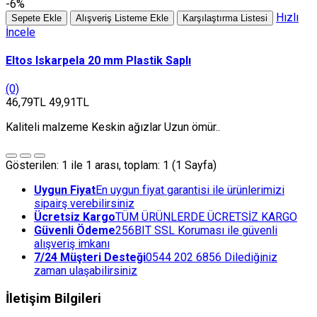
-6%
Hızlı
Sepete Ekle
Alışveriş Listeme Ekle
Karşılaştırma Listesi
İncele
Eltos Iskarpela 20 mm Plastik Saplı
(0)
46,79TL
49,91TL
Kaliteli malzeme Keskin ağızlar Uzun ömür..
Gösterilen: 1 ile 1 arası, toplam: 1 (1 Sayfa)
Uygun Fiyat
En uygun fiyat garantisi ile ürünlerimizi
sipairş verebilirsiniz
Ücretsiz Kargo
TÜM ÜRÜNLERDE ÜCRETSİZ KARGO
Güvenli Ödeme
256BIT SSL Koruması ile güvenli
alışveriş imkanı
7/24 Müşteri Desteği
0544 202 6856 Dilediğiniz
zaman ulaşabilirsiniz
İletişim Bilgileri