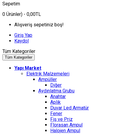
Sepetim
0
Ürünler)
- 0,00TL
Alışveriş sepetiniz boş!
Giriş Yap
Kaydol
Tüm Kategoriler
Tüm Kategoriler
Yapı Market
Elektrik Malzemeleri
Ampüller
Diğer
Aydınlatma Grubu
Anahtar
Aplik
Duvar Led Armatür
Fener
Fiş ve Priz
Florasan Ampul
Halojen Ampul