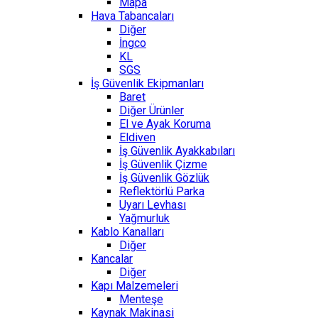
Mapa
Hava Tabancaları
Diğer
İngco
KL
SGS
İş Güvenlik Ekipmanları
Baret
Diğer Ürünler
El ve Ayak Koruma
Eldiven
İş Güvenlik Ayakkabıları
İş Güvenlik Çizme
İş Güvenlik Gözlük
Reflektörlü Parka
Uyarı Levhası
Yağmurluk
Kablo Kanalları
Diğer
Kancalar
Diğer
Kapı Malzemeleri
Menteşe
Kaynak Makinasi