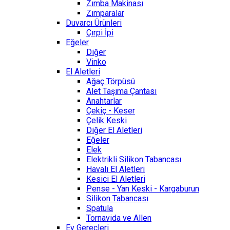
Zımba Makinası
Zımparalar
Duvarcı Ürünleri
Çırpi İpi
Eğeler
Diğer
Vinko
El Aletleri
Ağaç Törpüsü
Alet Taşıma Çantası
Anahtarlar
Çekiç - Keser
Çelik Keski
Diğer El Aletleri
Eğeler
Elek
Elektrikli Silikon Tabancası
Havalı El Aletleri
Kesici El Aletleri
Pense - Yan Keski - Kargaburun
Silikon Tabancası
Spatula
Tornavida ve Allen
Ev Gereçleri