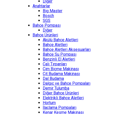
Diğer
Anahtarlar
Big Master
Bosch
SGS
Bahçe Pompası
Diğer
Bahçe Ürünleri
Akülü Bahçe Aletleri
Bahçe Aletleri
Bahçe Aletleri Aksesuarları
Bahçe Su Pompası
Benzinli El Aletleri
Çalı Tırpanları
Çim Biçme Makinası
Çit Budama Makinası
Dal Budama
Dalgıç ve Bahçe Pompaları
Demir Tulumba
Diğer Bahçe Ürünleri
Elektrikli Bahçe Aletleri
Hortum
İlaçlama Pompaları
Kenar Kesme Makinası