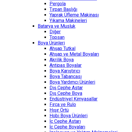
Pergola
Tırpan Başlığı
Yaprak Üfleme Makinası
Yıkama Makineleri
Batarya ve Musluk
Diğer
Topsan
Boya Ürünleri
Ahşap Tutkal
Ahşap ve Metal Boyaları
Akrilik Boya
Antipas Boyalar
Boya Karıştırıcı
Boya Tabancası
Boya Yardımcı Ürünleri
Dış Cephe Astar
Dış Cephe Boya
Endüstriyel Kimyasallar
Fırça ve Rulo
Hışır Örtü
Hobi Boya Ürünleri
İç Cephe Astarı
İç Cephe Boyaları