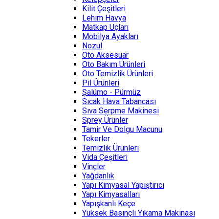
Kilit Çeşitleri
Lehim Havya
Matkap Uçları
Mobilya Ayakları
Nozul
Oto Aksesuar
Oto Bakım Ürünleri
Oto Temizlik Ürünleri
Pil Ürünleri
Şalümo - Pürmüz
Sıcak Hava Tabancası
Sıva Serpme Makinesi
Sprey Ürünler
Tamir Ve Dolgu Macunu
Tekerler
Temizlik Ürünleri
Vida Çeşitleri
Vinçler
Yağdanlık
Yapı Kimyasal Yapıştırıcı
Yapı Kimyasalları
Yapışkanlı Keçe
Yüksek Basınçlı Yıkama Makinası