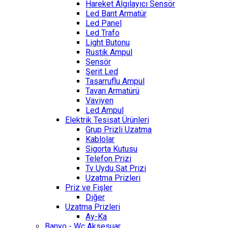
Hareket Algılayıcı Sensör
Led Bant Armatür
Led Panel
Led Trafo
Light Butonu
Rustik Ampul
Sensör
Şerit Led
Tasarruflu Ampul
Tavan Armatürü
Vaviyen
Led Ampul
Elektrik Tesisat Ürünleri
Grup Prizli Uzatma
Kablolar
Sigorta Kutusu
Telefon Prizi
Tv Uydu Sat Prizi
Uzatma Prizleri
Priz ve Fişler
Diğer
Uzatma Prizleri
Ay-Ka
Banyo - Wc Aksesuar