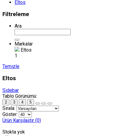
Eltos
Filtreleme
Ara
Markalar
Eltos
1
Temizle
Eltos
Sidebar
Tablo Görünümü:
2
3
4
5
Sırala:
Göster:
Ürün Karşılaştır (0)
Stokta yok