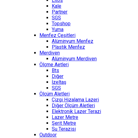
Eltos
Kale
Partner
SGS
Topshop
Yuma
Menfez Çeşitleri
Alüminyum Menfez
Plastik Menfez
Merdiven
Alüminyum Merdiven
Ölçme Aetleri
Bts
Diğer
İzeltaş
SGS
Ölçüm Aletleri
Çizgi Hizalama Lazeri
Diğer Ölçüm Aletleri
Elektronik Lazer Terazi
Lazer Metre
Şerit Metre
Su Terazisi
Outdoor