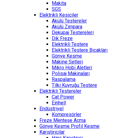
Makita
SGS
Elektrikli Kesiciler
Akülü Testereler
Akülü Zımpara
Dekupaj Testereleri
Dik Freze
Elektrikli Testere
Elektrikli Testere Bıçakları
Gönye Kesme
Makine Setleri
Mikro Hobi Aletleri
Polisaj Makinaları
Raspalama
Tilki Kuyruğu Testere
Elektrikli Testereler
Cat Power
Einhell
Endüstriyel
Kompresörler
Freze Menteşe Açma
Gönye Kesme Profil Kesme
Karıştırıcılar
Harç Karıştırıcı