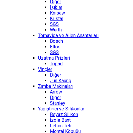
Diğer
Işıklar
Knisaw
Kristal
SGS
Würth
Tornavida ve Allen Anahtarları
Bosch
Eltos
SGS
Uzatma Prizleri
Topart
Vinçler
Diğer
Jun Kaung
Zımba Makinaları
Arrow
Diğer
Stanley
Yapıştırıcı ve Silikonlar
Beyaz Silikon
İzole Bant
Lehim Teli
Montaj Köpüğü