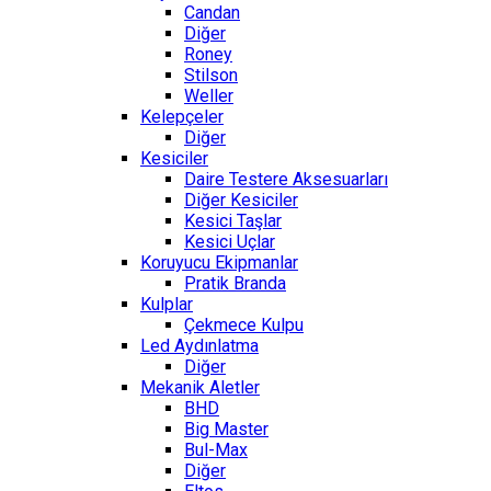
Candan
Diğer
Roney
Stilson
Weller
Kelepçeler
Diğer
Kesiciler
Daire Testere Aksesuarları
Diğer Kesiciler
Kesici Taşlar
Kesici Uçlar
Koruyucu Ekipmanlar
Pratik Branda
Kulplar
Çekmece Kulpu
Led Aydınlatma
Diğer
Mekanik Aletler
BHD
Big Master
Bul-Max
Diğer