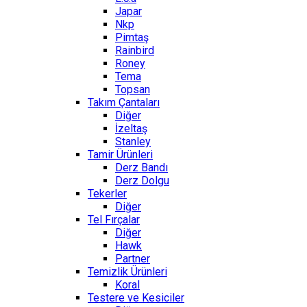
Japar
Nkp
Pimtaş
Rainbird
Roney
Tema
Topsan
Takım Çantaları
Diğer
İzeltaş
Stanley
Tamir Ürünleri
Derz Bandı
Derz Dolgu
Tekerler
Diğer
Tel Fırçalar
Diğer
Hawk
Partner
Temizlik Ürünleri
Koral
Testere ve Kesiciler