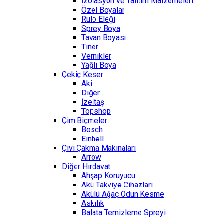
İzolasyon ve Yalıtım Malzemeleri
Özel Boyalar
Rulo Eleği
Sprey Boya
Tavan Boyası
Tiner
Vernikler
Yağlı Boya
Çekiç Keser
Aki
Diğer
İzeltaş
Topshop
Çim Biçmeler
Bosch
Einhell
Çivi Çakma Makinaları
Arrow
Diğer Hırdavat
Ahşap Koruyucu
Akü Takviye Cihazları
Akülü Ağaç Odun Kesme
Askılık
Balata Temizleme Spreyi