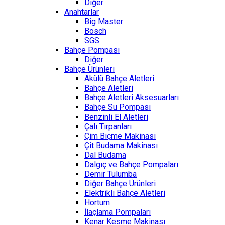
Diğer
Anahtarlar
Big Master
Bosch
SGS
Bahçe Pompası
Diğer
Bahçe Ürünleri
Akülü Bahçe Aletleri
Bahçe Aletleri
Bahçe Aletleri Aksesuarları
Bahçe Su Pompası
Benzinli El Aletleri
Çalı Tırpanları
Çim Biçme Makinası
Çit Budama Makinası
Dal Budama
Dalgıç ve Bahçe Pompaları
Demir Tulumba
Diğer Bahçe Ürünleri
Elektrikli Bahçe Aletleri
Hortum
İlaçlama Pompaları
Kenar Kesme Makinası