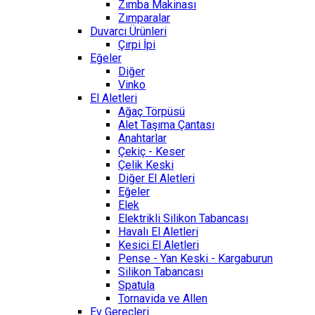
Zımba Makinası
Zımparalar
Duvarcı Ürünleri
Çırpi İpi
Eğeler
Diğer
Vinko
El Aletleri
Ağaç Törpüsü
Alet Taşıma Çantası
Anahtarlar
Çekiç - Keser
Çelik Keski
Diğer El Aletleri
Eğeler
Elek
Elektrikli Silikon Tabancası
Havalı El Aletleri
Kesici El Aletleri
Pense - Yan Keski - Kargaburun
Silikon Tabancası
Spatula
Tornavida ve Allen
Ev Gereçleri