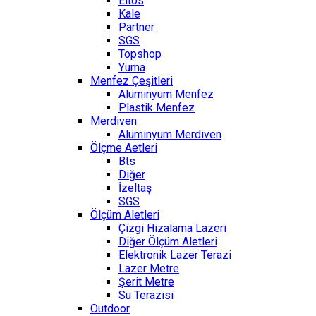
Eltos
Kale
Partner
SGS
Topshop
Yuma
Menfez Çeşitleri
Alüminyum Menfez
Plastik Menfez
Merdiven
Alüminyum Merdiven
Ölçme Aetleri
Bts
Diğer
İzeltaş
SGS
Ölçüm Aletleri
Çizgi Hizalama Lazeri
Diğer Ölçüm Aletleri
Elektronik Lazer Terazi
Lazer Metre
Şerit Metre
Su Terazisi
Outdoor