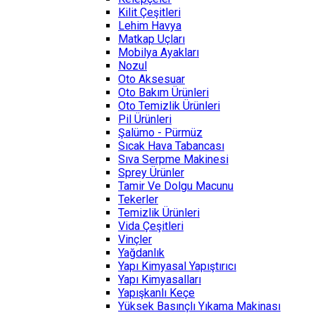
Kilit Çeşitleri
Lehim Havya
Matkap Uçları
Mobilya Ayakları
Nozul
Oto Aksesuar
Oto Bakım Ürünleri
Oto Temizlik Ürünleri
Pil Ürünleri
Şalümo - Pürmüz
Sıcak Hava Tabancası
Sıva Serpme Makinesi
Sprey Ürünler
Tamir Ve Dolgu Macunu
Tekerler
Temizlik Ürünleri
Vida Çeşitleri
Vinçler
Yağdanlık
Yapı Kimyasal Yapıştırıcı
Yapı Kimyasalları
Yapışkanlı Keçe
Yüksek Basınçlı Yıkama Makinası