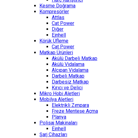
Kesme Doğrama
Kompresörler
Attlas
Cat Power
Diğer
Einhell
Körük Üfleme
Cat Power
Matkap Ürünleri
Akülü Darbeli Matkap
Akülü Vidalama
Alçıpan Vidalama
Darbeli Matkap
Darbesiz Matkap
Kırıcı ve Delici
Mikro Hobi Aletleri
Mobilya Aletleri
Elektrikli Zımpara
Freze Menteşe Açma
Planya
Polisaj Makinaları
Einhell
Şarj Cihazları