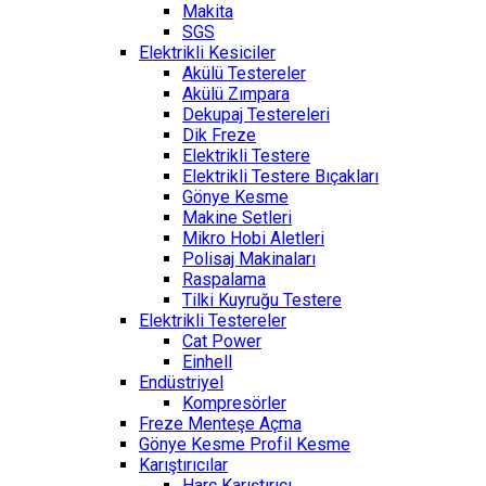
Makita
SGS
Elektrikli Kesiciler
Akülü Testereler
Akülü Zımpara
Dekupaj Testereleri
Dik Freze
Elektrikli Testere
Elektrikli Testere Bıçakları
Gönye Kesme
Makine Setleri
Mikro Hobi Aletleri
Polisaj Makinaları
Raspalama
Tilki Kuyruğu Testere
Elektrikli Testereler
Cat Power
Einhell
Endüstriyel
Kompresörler
Freze Menteşe Açma
Gönye Kesme Profil Kesme
Karıştırıcılar
Harç Karıştırıcı