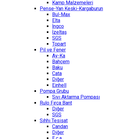
Kamp Malzemeleri
Pense-Yan Keski-Kargaburun
Bul-Max
Elta
İngco
İzeltaş
SGS
Topart
Pil ve Fener
Ay-Ka
Bahçem
Baku
Cata
Diğer
Einhell
Pompa Grubu
Sıvı Aktarma Pompası
Rulo Fırça Bant
Diğer
SGS
Sıhhı Tesisat
Candan
Diğer
E.c.a