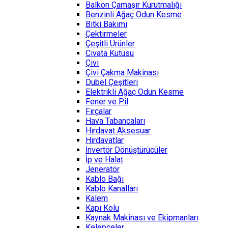
Balkon Çamaşır Kurutmalığı
Benzinli Ağaç Odun Kesme
Bitki Bakımı
Çektirmeler
Çeşitli Ürünler
Civata Kutusu
Çivi
Çivi Çakma Makinası
Dubel Çeşitleri
Elektrikli Ağaç Odun Kesme
Fener ve Pil
Fırçalar
Hava Tabancaları
Hırdavat Aksesuar
Hırdavatlar
İnvertör Dönüştürücüler
İp ve Halat
Jeneratör
Kablo Bağı
Kablo Kanalları
Kalem
Kapı Kolu
Kaynak Makinası ve Ekipmanları
Kelepçeler