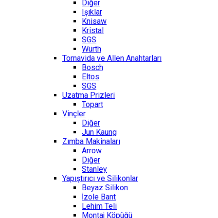
Diğer
Işıklar
Knisaw
Kristal
SGS
Würth
Tornavida ve Allen Anahtarları
Bosch
Eltos
SGS
Uzatma Prizleri
Topart
Vinçler
Diğer
Jun Kaung
Zımba Makinaları
Arrow
Diğer
Stanley
Yapıştırıcı ve Silikonlar
Beyaz Silikon
İzole Bant
Lehim Teli
Montaj Köpüğü