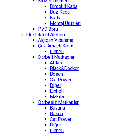
Klozet Ürünleri
Dirsekli Kada
Düz Kada
Kada
Montaj Ürünleri
PVC Boru
Elektrikli El Aletleri
Alçıpan Vidalama
Çok Amaçlı Kesici
Einhell
Darbeli Matkaplar
Attlas
Black&Decker
Bosch
Cat Power
Diğer
Einhell
Makita
Darbesiz Matkaplar
Bavaria
Bosch
Cat Power
Diğer
Einhell