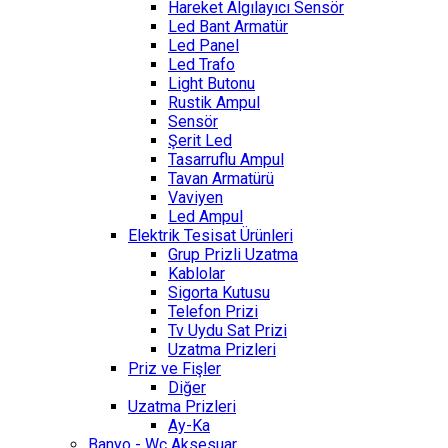
Hareket Algılayıcı Sensör
Led Bant Armatür
Led Panel
Led Trafo
Light Butonu
Rustik Ampul
Sensör
Şerit Led
Tasarruflu Ampul
Tavan Armatürü
Vaviyen
Led Ampul
Elektrik Tesisat Ürünleri
Grup Prizli Uzatma
Kablolar
Sigorta Kutusu
Telefon Prizi
Tv Uydu Sat Prizi
Uzatma Prizleri
Priz ve Fişler
Diğer
Uzatma Prizleri
Ay-Ka
Banyo - Wc Aksesuar