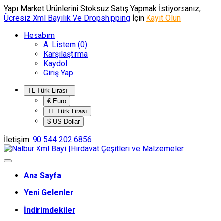
Yapı Market Ürünlerini Stoksuz Satış Yapmak İstiyorsanız,
Ücresiz Xml Bayilik Ve Dropshipping
İçin
Kayıt Olun
Hesabım
A. Listem (0)
Karşılaştırma
Kaydol
Giriş Yap
TL Türk Lirası
€ Euro
TL Türk Lirası
$ US Dollar
İletişim:
90 544 202 6856
Ana Sayfa
Yeni Gelenler
İndirimdekiler