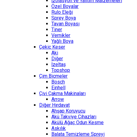
İzolasyon ve Yalıtım Malzemeleri
Özel Boyalar
Rulo Eleği
Sprey Boya
Tavan Boyası
Tiner
Vernikler
Yağlı Boya
Çekiç Keser
Aki
Diğer
İzeltaş
Topshop
Çim Biçmeler
Bosch
Einhell
Çivi Çakma Makinaları
Arrow
Diğer Hırdavat
Ahşap Koruyucu
Akü Takviye Cihazları
Akülü Ağaç Odun Kesme
Askılık
Balata Temizleme Spreyi