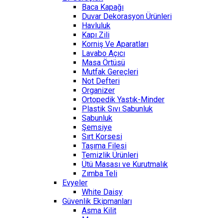
Baca Kapağı
Duvar Dekorasyon Ürünleri
Havluluk
Kapı Zili
Korniş Ve Aparatları
Lavabo Açıcı
Masa Örtüsü
Mutfak Gereçleri
Not Defteri
Organizer
Ortopedik Yastık-Minder
Plastik Sıvı Sabunluk
Sabunluk
Şemsiye
Sırt Korsesi
Taşıma Filesi
Temizlik Ürünleri
Ütü Masası ve Kurutmalık
Zımba Teli
Evyeler
White Daisy
Güvenlik Ekipmanları
Asma Kilit