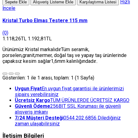
Hızlı
Sepete Ekle
Alışveriş Listeme Ekle
Karşılaştırma Listesi
İncele
Kristal Turbo Elmas Testere 115 mm
(0)
1.118,26TL
1.192,81TL
Ürünümüz Kristal markalıdırTüm seramik,
porselen,granit,mermer, doğal taş ve yapay taş ürünlerinde
çapaksız kesim sağlar1,6mm kalınlığındadır..
Gösterilen: 1 ile 1 arası, toplam: 1 (1 Sayfa)
Uygun Fiyat
En uygun fiyat garantisi ile ürünlerimizi
sipairş verebilirsiniz
Ücretsiz Kargo
TÜM ÜRÜNLERDE ÜCRETSİZ KARGO
Güvenli Ödeme
256BIT SSL Koruması ile güvenli
alışveriş imkanı
7/24 Müşteri Desteği
0544 202 6856 Dilediğiniz
zaman ulaşabilirsiniz
İletişim Bilgileri