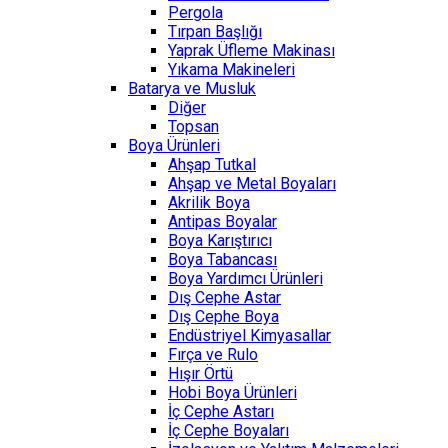
Pergola
Tırpan Başlığı
Yaprak Üfleme Makinası
Yıkama Makineleri
Batarya ve Musluk
Diğer
Topsan
Boya Ürünleri
Ahşap Tutkal
Ahşap ve Metal Boyaları
Akrilik Boya
Antipas Boyalar
Boya Karıştırıcı
Boya Tabancası
Boya Yardımcı Ürünleri
Dış Cephe Astar
Dış Cephe Boya
Endüstriyel Kimyasallar
Fırça ve Rulo
Hışır Örtü
Hobi Boya Ürünleri
İç Cephe Astarı
İç Cephe Boyaları