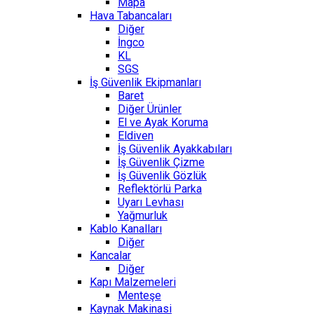
Mapa
Hava Tabancaları
Diğer
İngco
KL
SGS
İş Güvenlik Ekipmanları
Baret
Diğer Ürünler
El ve Ayak Koruma
Eldiven
İş Güvenlik Ayakkabıları
İş Güvenlik Çizme
İş Güvenlik Gözlük
Reflektörlü Parka
Uyarı Levhası
Yağmurluk
Kablo Kanalları
Diğer
Kancalar
Diğer
Kapı Malzemeleri
Menteşe
Kaynak Makinasi