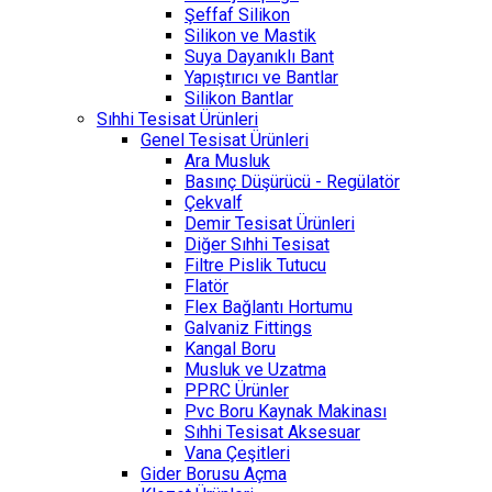
Şeffaf Silikon
Silikon ve Mastik
Suya Dayanıklı Bant
Yapıştırıcı ve Bantlar
Silikon Bantlar
Sıhhi Tesisat Ürünleri
Genel Tesisat Ürünleri
Ara Musluk
Basınç Düşürücü - Regülatör
Çekvalf
Demir Tesisat Ürünleri
Diğer Sıhhi Tesisat
Filtre Pislik Tutucu
Flatör
Flex Bağlantı Hortumu
Galvaniz Fittings
Kangal Boru
Musluk ve Uzatma
PPRC Ürünler
Pvc Boru Kaynak Makinası
Sıhhi Tesisat Aksesuar
Vana Çeşitleri
Gider Borusu Açma