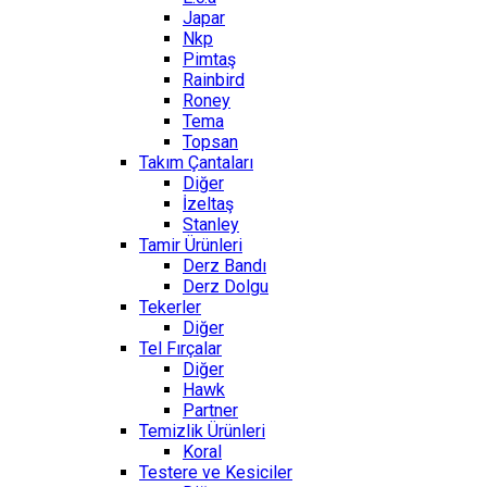
Japar
Nkp
Pimtaş
Rainbird
Roney
Tema
Topsan
Takım Çantaları
Diğer
İzeltaş
Stanley
Tamir Ürünleri
Derz Bandı
Derz Dolgu
Tekerler
Diğer
Tel Fırçalar
Diğer
Hawk
Partner
Temizlik Ürünleri
Koral
Testere ve Kesiciler