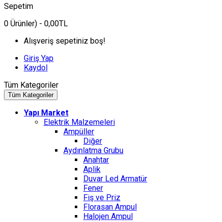
Sepetim
0
Ürünler)
- 0,00TL
Alışveriş sepetiniz boş!
Giriş Yap
Kaydol
Tüm Kategoriler
Tüm Kategoriler
Yapı Market
Elektrik Malzemeleri
Ampüller
Diğer
Aydınlatma Grubu
Anahtar
Aplik
Duvar Led Armatür
Fener
Fiş ve Priz
Florasan Ampul
Halojen Ampul