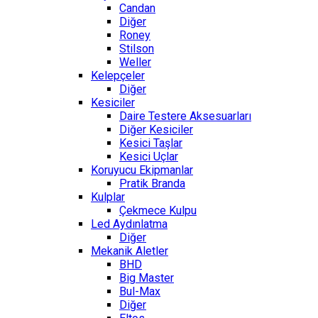
Candan
Diğer
Roney
Stilson
Weller
Kelepçeler
Diğer
Kesiciler
Daire Testere Aksesuarları
Diğer Kesiciler
Kesici Taşlar
Kesici Uçlar
Koruyucu Ekipmanlar
Pratik Branda
Kulplar
Çekmece Kulpu
Led Aydınlatma
Diğer
Mekanik Aletler
BHD
Big Master
Bul-Max
Diğer