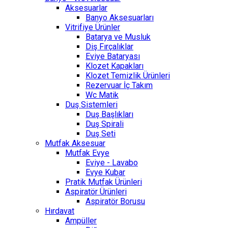
Aksesuarlar
Banyo Aksesuarları
Vitrifiye Ürünler
Batarya ve Musluk
Diş Fırçalıklar
Eviye Bataryası
Klozet Kapakları
Klozet Temizlik Ürünleri
Rezervuar İç Takım
Wc Matik
Duş Sistemleri
Duş Başlıkları
Duş Spirali
Duş Seti
Mutfak Aksesuar
Mutfak Evye
Eviye - Lavabo
Evye Kubar
Pratik Mutfak Ürünleri
Aspiratör Ürünleri
Aspiratör Borusu
Hırdavat
Ampüller