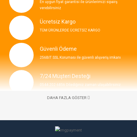
En uygun fiyat garantisi ile ürünlerimizi sipairş
verebilirsiniz
Ücretsiz Kargo
TÜM ÜRÜNLERDE ÜCRETSİZ KARGO
Güvenli Ödeme
256BIT SSL Koruması ile güvenli alışveriş imkanı
7/24 Müşteri Desteği
0544 202 6856 Dilediğiniz zaman ulaşabilirsiniz
DAHA FAZLA GÖSTER
İLETIŞIM BILGILERI
7/24 Bize Ulaşabilirsiniz