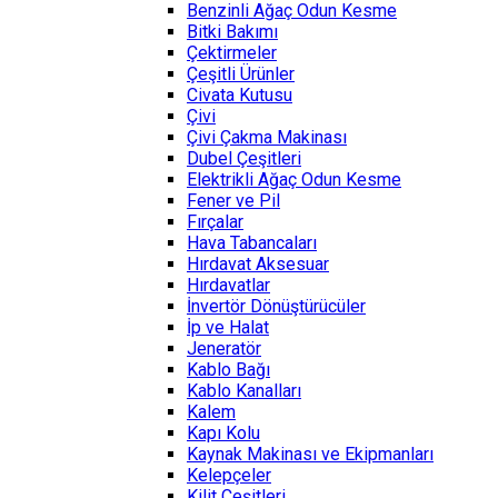
Benzinli Ağaç Odun Kesme
Bitki Bakımı
Çektirmeler
Çeşitli Ürünler
Civata Kutusu
Çivi
Çivi Çakma Makinası
Dubel Çeşitleri
Elektrikli Ağaç Odun Kesme
Fener ve Pil
Fırçalar
Hava Tabancaları
Hırdavat Aksesuar
Hırdavatlar
İnvertör Dönüştürücüler
İp ve Halat
Jeneratör
Kablo Bağı
Kablo Kanalları
Kalem
Kapı Kolu
Kaynak Makinası ve Ekipmanları
Kelepçeler
Kilit Çeşitleri