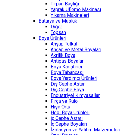
Tırpan Başlığı
Yaprak Üfleme Makinası
Yıkama Makineleri
Batarya ve Musluk
Diğer
Topsan
Boya Ürünleri
Ahşap Tutkal
Ahşap ve Metal Boyaları
Akrilik Boya
Antipas Boyalar
Boya Karıştırıcı
Boya Tabancası
Boya Yardımcı Ürünleri
Dış Cephe Astar
Dış Cephe Boya
Endüstriyel Kimyasallar
Fırça ve Rulo
Hışır Örtü
Hobi Boya Ürünleri
İç Cephe Astarı
İç Cephe Boyaları
İzolasyon ve Yalıtım Malzemeleri