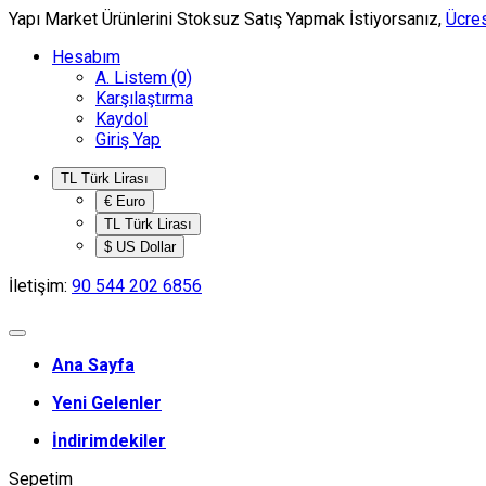
Yapı Market Ürünlerini Stoksuz Satış Yapmak İstiyorsanız,
Ücres
Hesabım
A. Listem (0)
Karşılaştırma
Kaydol
Giriş Yap
TL Türk Lirası
€ Euro
TL Türk Lirası
$ US Dollar
İletişim:
90 544 202 6856
Ana Sayfa
Yeni Gelenler
İndirimdekiler
Sepetim