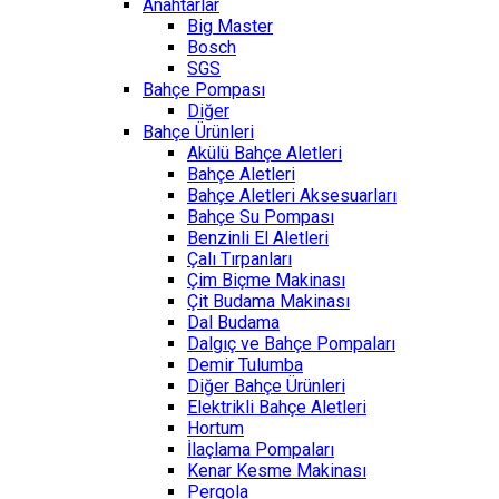
Anahtarlar
Big Master
Bosch
SGS
Bahçe Pompası
Diğer
Bahçe Ürünleri
Akülü Bahçe Aletleri
Bahçe Aletleri
Bahçe Aletleri Aksesuarları
Bahçe Su Pompası
Benzinli El Aletleri
Çalı Tırpanları
Çim Biçme Makinası
Çit Budama Makinası
Dal Budama
Dalgıç ve Bahçe Pompaları
Demir Tulumba
Diğer Bahçe Ürünleri
Elektrikli Bahçe Aletleri
Hortum
İlaçlama Pompaları
Kenar Kesme Makinası
Pergola