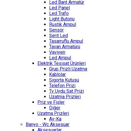
Led Bant Armatür
Led Panel
Led Trafo
Light Butonu
Rustik Ampul
Sensör
Şerit Led
Tasarruflu Ampul
Tavan Armatürü
Vaviyen
Led Ampul
Elektrik Tesisat Ürünleri
Grup Prizli Uzatma
Kablolar
Sigorta Kutusu
Telefon Prizi
Tv Uydu Sat Prizi
Uzatma Prizleri
Priz ve Fişler
Diğer
Uzatma Prizleri
Ay-Ka
Banyo - Wc Aksesuar
Aksesuarlar