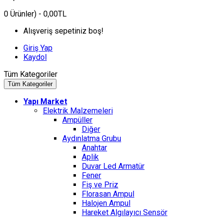
0
Ürünler)
- 0,00TL
Alışveriş sepetiniz boş!
Giriş Yap
Kaydol
Tüm Kategoriler
Tüm Kategoriler
Yapı Market
Elektrik Malzemeleri
Ampüller
Diğer
Aydınlatma Grubu
Anahtar
Aplik
Duvar Led Armatür
Fener
Fiş ve Priz
Florasan Ampul
Halojen Ampul
Hareket Algılayıcı Sensör