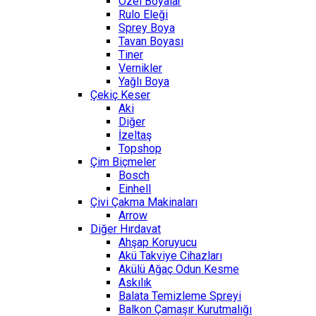
Özel Boyalar
Rulo Eleği
Sprey Boya
Tavan Boyası
Tiner
Vernikler
Yağlı Boya
Çekiç Keser
Aki
Diğer
İzeltaş
Topshop
Çim Biçmeler
Bosch
Einhell
Çivi Çakma Makinaları
Arrow
Diğer Hırdavat
Ahşap Koruyucu
Akü Takviye Cihazları
Akülü Ağaç Odun Kesme
Askılık
Balata Temizleme Spreyi
Balkon Çamaşır Kurutmalığı