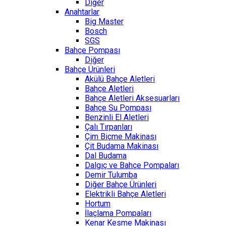
Diğer
Anahtarlar
Big Master
Bosch
SGS
Bahçe Pompası
Diğer
Bahçe Ürünleri
Akülü Bahçe Aletleri
Bahçe Aletleri
Bahçe Aletleri Aksesuarları
Bahçe Su Pompası
Benzinli El Aletleri
Çalı Tırpanları
Çim Biçme Makinası
Çit Budama Makinası
Dal Budama
Dalgıç ve Bahçe Pompaları
Demir Tulumba
Diğer Bahçe Ürünleri
Elektrikli Bahçe Aletleri
Hortum
İlaçlama Pompaları
Kenar Kesme Makinası