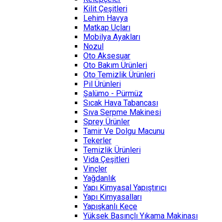
Kilit Çeşitleri
Lehim Havya
Matkap Uçları
Mobilya Ayakları
Nozul
Oto Aksesuar
Oto Bakım Ürünleri
Oto Temizlik Ürünleri
Pil Ürünleri
Şalümo - Pürmüz
Sıcak Hava Tabancası
Sıva Serpme Makinesi
Sprey Ürünler
Tamir Ve Dolgu Macunu
Tekerler
Temizlik Ürünleri
Vida Çeşitleri
Vinçler
Yağdanlık
Yapı Kimyasal Yapıştırıcı
Yapı Kimyasalları
Yapışkanlı Keçe
Yüksek Basınçlı Yıkama Makinası