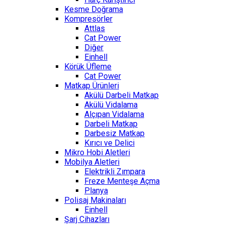
Kesme Doğrama
Kompresörler
Attlas
Cat Power
Diğer
Einhell
Körük Üfleme
Cat Power
Matkap Ürünleri
Akülü Darbeli Matkap
Akülü Vidalama
Alçıpan Vidalama
Darbeli Matkap
Darbesiz Matkap
Kırıcı ve Delici
Mikro Hobi Aletleri
Mobilya Aletleri
Elektrikli Zımpara
Freze Menteşe Açma
Planya
Polisaj Makinaları
Einhell
Şarj Cihazları