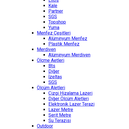
Eltos
Kale
Partner
SGS
Topshop
Yuma
Menfez Çeşitleri
Alüminyum Menfez
Plastik Menfez
Merdiven
Alüminyum Merdiven
Ölçme Aetleri
Bts
Diğer
İzeltaş
SGS
Ölçüm Aletleri
Çizgi Hizalama Lazeri
Diğer Ölçüm Aletleri
Elektronik Lazer Terazi
Lazer Metre
Şerit Metre
Su Terazisi
Outdoor