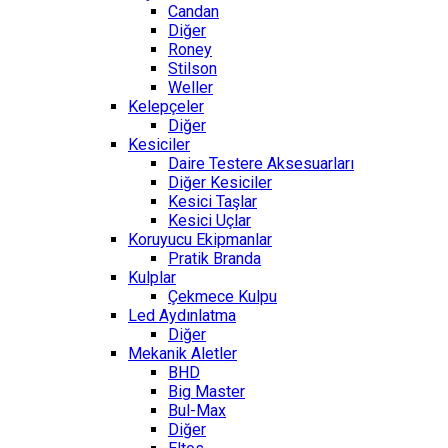
Candan
Diğer
Roney
Stilson
Weller
Kelepçeler
Diğer
Kesiciler
Daire Testere Aksesuarları
Diğer Kesiciler
Kesici Taşlar
Kesici Uçlar
Koruyucu Ekipmanlar
Pratik Branda
Kulplar
Çekmece Kulpu
Led Aydınlatma
Diğer
Mekanik Aletler
BHD
Big Master
Bul-Max
Diğer