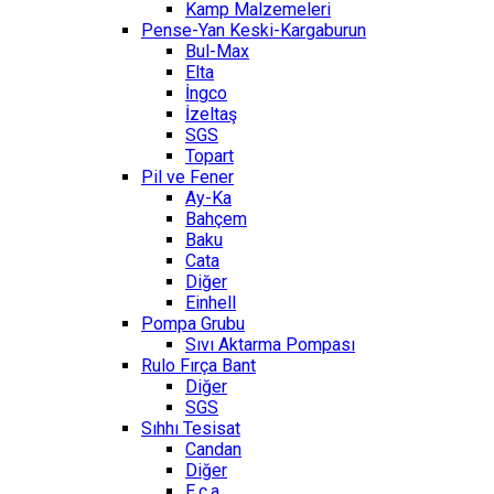
Kamp Malzemeleri
Pense-Yan Keski-Kargaburun
Bul-Max
Elta
İngco
İzeltaş
SGS
Topart
Pil ve Fener
Ay-Ka
Bahçem
Baku
Cata
Diğer
Einhell
Pompa Grubu
Sıvı Aktarma Pompası
Rulo Fırça Bant
Diğer
SGS
Sıhhı Tesisat
Candan
Diğer
E.c.a