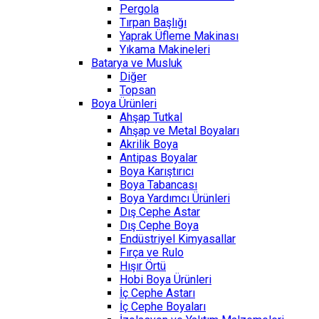
Pergola
Tırpan Başlığı
Yaprak Üfleme Makinası
Yıkama Makineleri
Batarya ve Musluk
Diğer
Topsan
Boya Ürünleri
Ahşap Tutkal
Ahşap ve Metal Boyaları
Akrilik Boya
Antipas Boyalar
Boya Karıştırıcı
Boya Tabancası
Boya Yardımcı Ürünleri
Dış Cephe Astar
Dış Cephe Boya
Endüstriyel Kimyasallar
Fırça ve Rulo
Hışır Örtü
Hobi Boya Ürünleri
İç Cephe Astarı
İç Cephe Boyaları