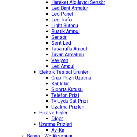
Hareket Algılayıcı Sensör
Led Bant Armatür
Led Panel
Led Trafo
Light Butonu
Rustik Ampul
Sensör
Şerit Led
Tasarruflu Ampul
Tavan Armatürü
Vaviyen
Led Ampul
Elektrik Tesisat Ürünleri
Grup Prizli Uzatma
Kablolar
Sigorta Kutusu
Telefon Prizi
Tv Uydu Sat Prizi
Uzatma Prizleri
Priz ve Fişler
Diğer
Uzatma Prizleri
Ay-Ka
Banyo - Wc Aksesuar