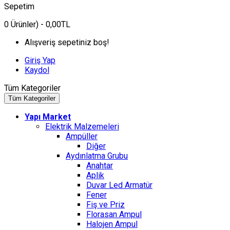
Sepetim
0
Ürünler)
- 0,00TL
Alışveriş sepetiniz boş!
Giriş Yap
Kaydol
Tüm Kategoriler
Tüm Kategoriler
Yapı Market
Elektrik Malzemeleri
Ampüller
Diğer
Aydınlatma Grubu
Anahtar
Aplik
Duvar Led Armatür
Fener
Fiş ve Priz
Florasan Ampul
Halojen Ampul