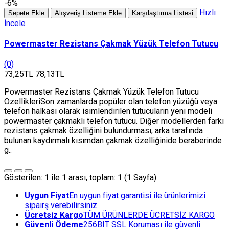
-6%
Hızlı
Sepete Ekle
Alışveriş Listeme Ekle
Karşılaştırma Listesi
İncele
Powermaster Rezistans Çakmak Yüzük Telefon Tutucu
(0)
73,25TL
78,13TL
Powermaster Rezistans Çakmak Yüzük Telefon Tutucu
ÖzellikleriSon zamanlarda popüler olan telefon yüzüğü veya
telefon halkası olarak isimlendirilen tutucuların yeni modeli
powermaster çakmaklı telefon tutucu. Diğer modellerden farkı
rezistans çakmak özelliğini bulundurması, arka tarafında
bulunan kaydırmalı kısımdan çakmak özelliğinide beraberinde
g..
Gösterilen: 1 ile 1 arası, toplam: 1 (1 Sayfa)
Uygun Fiyat
En uygun fiyat garantisi ile ürünlerimizi
sipairş verebilirsiniz
Ücretsiz Kargo
TÜM ÜRÜNLERDE ÜCRETSİZ KARGO
Güvenli Ödeme
256BIT SSL Koruması ile güvenli