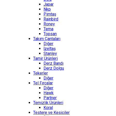
Japar
Nkp
Pimtaş
Rainbird
Roney
Tema
Topsan
Takım Çantaları
Diğer
İzeltaş
Stanley
Tamir Ürünleri
Derz Bandı
Derz Dolgu
Tekerler
Diğer
Tel Fırçalar
Diğer
Hawk
Partner
Temizlik Ürünleri
Koral
Testere ve Kesiciler