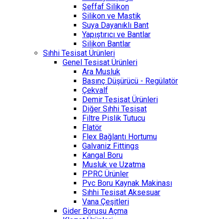
Şeffaf Silikon
Silikon ve Mastik
Suya Dayanıklı Bant
Yapıştırıcı ve Bantlar
Silikon Bantlar
Sıhhi Tesisat Ürünleri
Genel Tesisat Ürünleri
Ara Musluk
Basınç Düşürücü - Regülatör
Çekvalf
Demir Tesisat Ürünleri
Diğer Sıhhi Tesisat
Filtre Pislik Tutucu
Flatör
Flex Bağlantı Hortumu
Galvaniz Fittings
Kangal Boru
Musluk ve Uzatma
PPRC Ürünler
Pvc Boru Kaynak Makinası
Sıhhi Tesisat Aksesuar
Vana Çeşitleri
Gider Borusu Açma