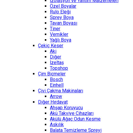
İzolasyon ve Yalıtım Malzemeleri
Özel Boyalar
Rulo Eleği
Sprey Boya
Tavan Boyası
Tiner
Vernikler
Yağlı Boya
Çekiç Keser
Aki
Diğer
İzeltaş
Topshop
Çim Biçmeler
Bosch
Einhell
Çivi Çakma Makinaları
Arrow
Diğer Hırdavat
Ahşap Koruyucu
Akü Takviye Cihazları
Akülü Ağaç Odun Kesme
Askılık
Balata Temizleme Spreyi