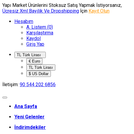
Yapı Market Ürünlerini Stoksuz Satış Yapmak İstiyorsanız,
Ücresiz Xml Bayilik Ve Dropshipping
İçin
Kayıt Olun
Hesabım
A. Listem (0)
Karşılaştırma
Kaydol
Giriş Yap
TL Türk Lirası
€ Euro
TL Türk Lirası
$ US Dollar
İletişim:
90 544 202 6856
Ana Sayfa
Yeni Gelenler
İndirimdekiler