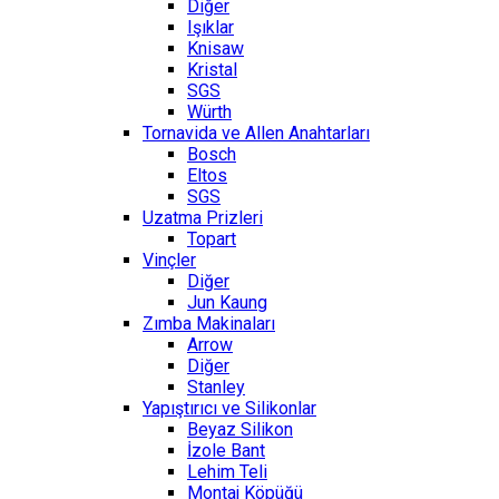
Diğer
Işıklar
Knisaw
Kristal
SGS
Würth
Tornavida ve Allen Anahtarları
Bosch
Eltos
SGS
Uzatma Prizleri
Topart
Vinçler
Diğer
Jun Kaung
Zımba Makinaları
Arrow
Diğer
Stanley
Yapıştırıcı ve Silikonlar
Beyaz Silikon
İzole Bant
Lehim Teli
Montaj Köpüğü