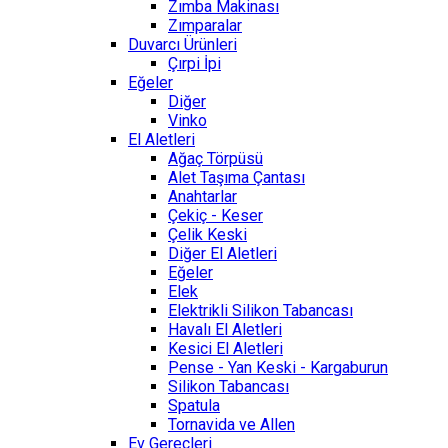
Zımba Makinası
Zımparalar
Duvarcı Ürünleri
Çırpi İpi
Eğeler
Diğer
Vinko
El Aletleri
Ağaç Törpüsü
Alet Taşıma Çantası
Anahtarlar
Çekiç - Keser
Çelik Keski
Diğer El Aletleri
Eğeler
Elek
Elektrikli Silikon Tabancası
Havalı El Aletleri
Kesici El Aletleri
Pense - Yan Keski - Kargaburun
Silikon Tabancası
Spatula
Tornavida ve Allen
Ev Gereçleri