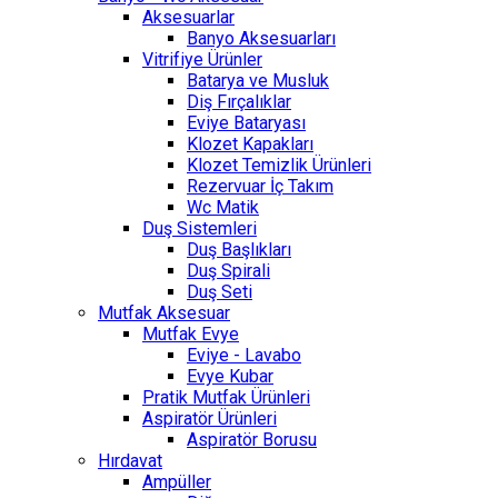
Aksesuarlar
Banyo Aksesuarları
Vitrifiye Ürünler
Batarya ve Musluk
Diş Fırçalıklar
Eviye Bataryası
Klozet Kapakları
Klozet Temizlik Ürünleri
Rezervuar İç Takım
Wc Matik
Duş Sistemleri
Duş Başlıkları
Duş Spirali
Duş Seti
Mutfak Aksesuar
Mutfak Evye
Eviye - Lavabo
Evye Kubar
Pratik Mutfak Ürünleri
Aspiratör Ürünleri
Aspiratör Borusu
Hırdavat
Ampüller