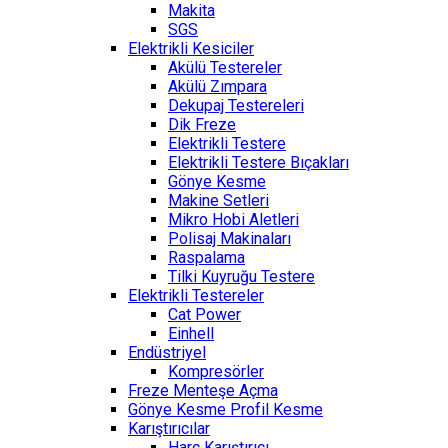
Makita
SGS
Elektrikli Kesiciler
Akülü Testereler
Akülü Zımpara
Dekupaj Testereleri
Dik Freze
Elektrikli Testere
Elektrikli Testere Bıçakları
Gönye Kesme
Makine Setleri
Mikro Hobi Aletleri
Polisaj Makinaları
Raspalama
Tilki Kuyruğu Testere
Elektrikli Testereler
Cat Power
Einhell
Endüstriyel
Kompresörler
Freze Menteşe Açma
Gönye Kesme Profil Kesme
Karıştırıcılar
Harç Karıştırıcı