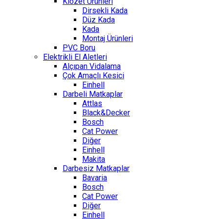
Klozet Ürünleri
Dirsekli Kada
Düz Kada
Kada
Montaj Ürünleri
PVC Boru
Elektrikli El Aletleri
Alçıpan Vidalama
Çok Amaçlı Kesici
Einhell
Darbeli Matkaplar
Attlas
Black&Decker
Bosch
Cat Power
Diğer
Einhell
Makita
Darbesiz Matkaplar
Bavaria
Bosch
Cat Power
Diğer
Einhell