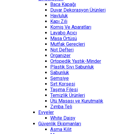
Baca Kapağı
Duvar Dekorasyon Ürünleri
Havluluk
Kapı Zili
Korniş Ve Aparatları
Lavabo Açıcı
Masa Örtüsü
Mutfak Gereçleri
Not Defteri
Organizer
Ortopedik Yastık-Minder
Plastik Sıvı Sabunluk
Sabunluk
Şemsiye
Sırt Korsesi
Taşıma Filesi
Temizlik Ürünleri
Ütü Masası ve Kurutmalık
Zımba Teli
Evyeler
White Daisy
Güvenlik Ekipmanları
Asma Kilit