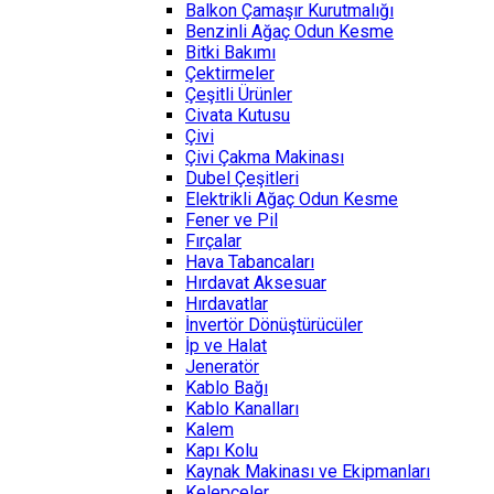
Balkon Çamaşır Kurutmalığı
Benzinli Ağaç Odun Kesme
Bitki Bakımı
Çektirmeler
Çeşitli Ürünler
Civata Kutusu
Çivi
Çivi Çakma Makinası
Dubel Çeşitleri
Elektrikli Ağaç Odun Kesme
Fener ve Pil
Fırçalar
Hava Tabancaları
Hırdavat Aksesuar
Hırdavatlar
İnvertör Dönüştürücüler
İp ve Halat
Jeneratör
Kablo Bağı
Kablo Kanalları
Kalem
Kapı Kolu
Kaynak Makinası ve Ekipmanları
Kelepçeler