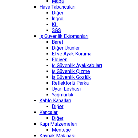
Mapa
Hava Tabancaları
Diğer
İngco
KL
SGS
İş Güvenlik Ekipmanları
Baret
Diğer Ürünler
El ve Ayak Koruma
Eldiven
İş Güvenlik Ayakkabıları
İş Güvenlik Çizme
İş Güvenlik Gözlük
Reflektörlü Parka
Uyarı Levhası
Yağmurluk
Kablo Kanalları
Diğer
Kancalar
Diğer
Kapı Malzemeleri
Menteşe
Kaynak Makinasi