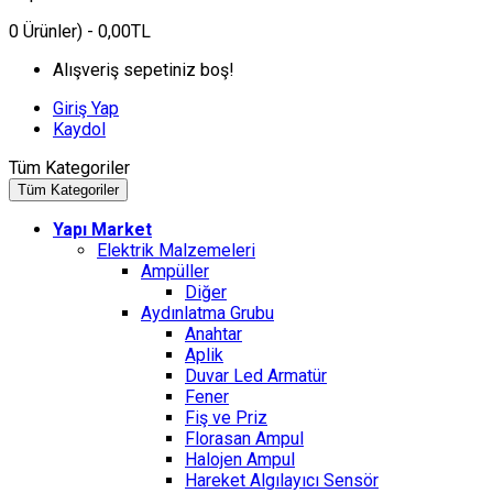
0
Ürünler)
- 0,00TL
Alışveriş sepetiniz boş!
Giriş Yap
Kaydol
Tüm Kategoriler
Tüm Kategoriler
Yapı Market
Elektrik Malzemeleri
Ampüller
Diğer
Aydınlatma Grubu
Anahtar
Aplik
Duvar Led Armatür
Fener
Fiş ve Priz
Florasan Ampul
Halojen Ampul
Hareket Algılayıcı Sensör