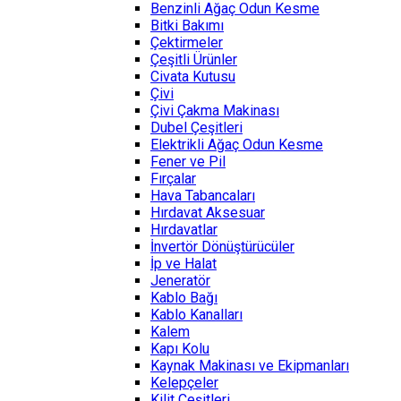
Benzinli Ağaç Odun Kesme
Bitki Bakımı
Çektirmeler
Çeşitli Ürünler
Civata Kutusu
Çivi
Çivi Çakma Makinası
Dubel Çeşitleri
Elektrikli Ağaç Odun Kesme
Fener ve Pil
Fırçalar
Hava Tabancaları
Hırdavat Aksesuar
Hırdavatlar
İnvertör Dönüştürücüler
İp ve Halat
Jeneratör
Kablo Bağı
Kablo Kanalları
Kalem
Kapı Kolu
Kaynak Makinası ve Ekipmanları
Kelepçeler
Kilit Çeşitleri