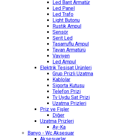
Led Bant Armatür
Led Panel
Led Trafo
Light Butonu
Rustik Ampul
Sensör
Şerit Led
Tasarruflu Ampul
Tavan Armatürü
Vaviyen
Led Ampul
Elektrik Tesisat Ürünleri
Grup Prizli Uzatma
Kablolar
Sigorta Kutusu
Telefon Prizi
Tv Uydu Sat Prizi
Uzatma Prizleri
Priz ve Fişler
Diğer
Uzatma Prizleri
Ay-Ka
Banyo - Wc Aksesuar
Aksesuarlar