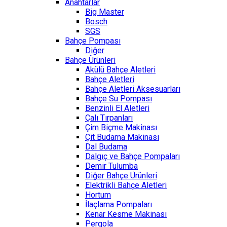
Anahtarlar
Big Master
Bosch
SGS
Bahçe Pompası
Diğer
Bahçe Ürünleri
Akülü Bahçe Aletleri
Bahçe Aletleri
Bahçe Aletleri Aksesuarları
Bahçe Su Pompası
Benzinli El Aletleri
Çalı Tırpanları
Çim Biçme Makinası
Çit Budama Makinası
Dal Budama
Dalgıç ve Bahçe Pompaları
Demir Tulumba
Diğer Bahçe Ürünleri
Elektrikli Bahçe Aletleri
Hortum
İlaçlama Pompaları
Kenar Kesme Makinası
Pergola