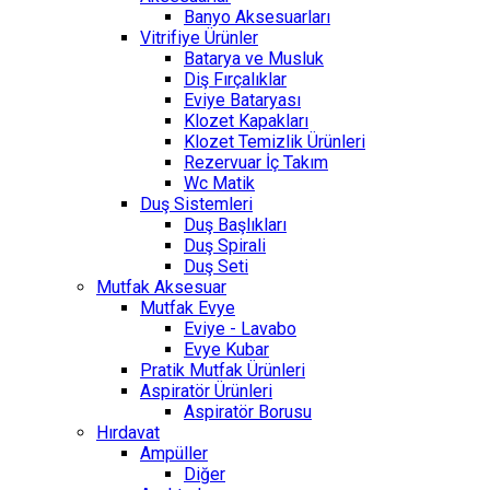
Banyo Aksesuarları
Vitrifiye Ürünler
Batarya ve Musluk
Diş Fırçalıklar
Eviye Bataryası
Klozet Kapakları
Klozet Temizlik Ürünleri
Rezervuar İç Takım
Wc Matik
Duş Sistemleri
Duş Başlıkları
Duş Spirali
Duş Seti
Mutfak Aksesuar
Mutfak Evye
Eviye - Lavabo
Evye Kubar
Pratik Mutfak Ürünleri
Aspiratör Ürünleri
Aspiratör Borusu
Hırdavat
Ampüller
Diğer