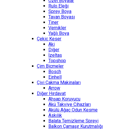
Özel Boyalar
Rulo Eleği
Sprey Boya
Tavan Boyası
Tiner
Vernikler
Yağlı Boya
Çekiç Keser
Aki
Diğer
İzeltaş
Topshop
Çim Biçmeler
Bosch
Einhell
Çivi Çakma Makinaları
Arrow
Diğer Hırdavat
Ahşap Koruyucu
Akü Takviye Cihazları
Akülü Ağaç Odun Kesme
Askılık
Balata Temizleme Spreyi
Balkon Çamaşır Kurutmalığı