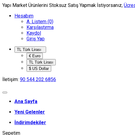
Yapı Market Ürünlerini Stoksuz Satış Yapmak İstiyorsanız,
Ücres
Hesabım
A. Listem (0)
Karşılaştırma
Kaydol
Giriş Yap
TL Türk Lirası
€ Euro
TL Türk Lirası
$ US Dollar
İletişim:
90 544 202 6856
Ana Sayfa
Yeni Gelenler
İndirimdekiler
Sepetim