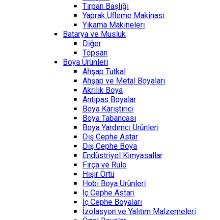
Tırpan Başlığı
Yaprak Üfleme Makinası
Yıkama Makineleri
Batarya ve Musluk
Diğer
Topsan
Boya Ürünleri
Ahşap Tutkal
Ahşap ve Metal Boyaları
Akrilik Boya
Antipas Boyalar
Boya Karıştırıcı
Boya Tabancası
Boya Yardımcı Ürünleri
Dış Cephe Astar
Dış Cephe Boya
Endüstriyel Kimyasallar
Fırça ve Rulo
Hışır Örtü
Hobi Boya Ürünleri
İç Cephe Astarı
İç Cephe Boyaları
İzolasyon ve Yalıtım Malzemeleri