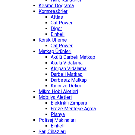
Kesme Doğrama
Kompresörler
Attlas
Cat Power
Diğer
Einhell
Körük Üfleme
Cat Power
Matkap Ürünleri
Akülü Darbeli Matkap
Akülü Vidalama
Alçıpan Vidalama
Darbeli Matkap
Darbesiz Matkap
Kırıcı ve Delici
Mikro Hobi Aletleri
Mobilya Aletleri
Elektrikli Zımpara
Freze Menteşe Açma
Planya
Polisaj Makinaları
Einhell
Şarj Cihazları