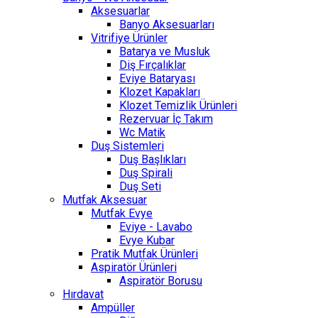
Aksesuarlar
Banyo Aksesuarları
Vitrifiye Ürünler
Batarya ve Musluk
Diş Fırçalıklar
Eviye Bataryası
Klozet Kapakları
Klozet Temizlik Ürünleri
Rezervuar İç Takım
Wc Matik
Duş Sistemleri
Duş Başlıkları
Duş Spirali
Duş Seti
Mutfak Aksesuar
Mutfak Evye
Eviye - Lavabo
Evye Kubar
Pratik Mutfak Ürünleri
Aspiratör Ürünleri
Aspiratör Borusu
Hırdavat
Ampüller