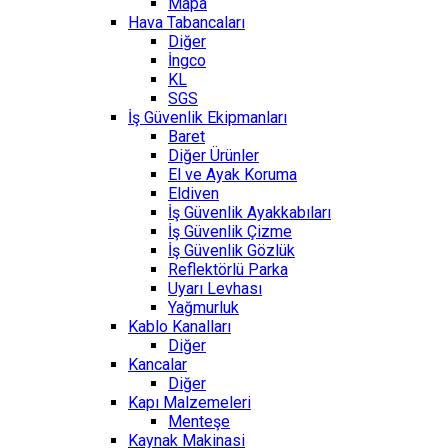
Mapa
Hava Tabancaları
Diğer
İngco
KL
SGS
İş Güvenlik Ekipmanları
Baret
Diğer Ürünler
El ve Ayak Koruma
Eldiven
İş Güvenlik Ayakkabıları
İş Güvenlik Çizme
İş Güvenlik Gözlük
Reflektörlü Parka
Uyarı Levhası
Yağmurluk
Kablo Kanalları
Diğer
Kancalar
Diğer
Kapı Malzemeleri
Menteşe
Kaynak Makinasi