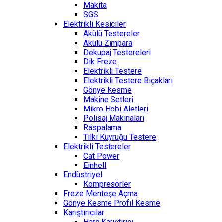
Makita
SGS
Elektrikli Kesiciler
Akülü Testereler
Akülü Zımpara
Dekupaj Testereleri
Dik Freze
Elektrikli Testere
Elektrikli Testere Bıçakları
Gönye Kesme
Makine Setleri
Mikro Hobi Aletleri
Polisaj Makinaları
Raspalama
Tilki Kuyruğu Testere
Elektrikli Testereler
Cat Power
Einhell
Endüstriyel
Kompresörler
Freze Menteşe Açma
Gönye Kesme Profil Kesme
Karıştırıcılar
Harç Karıştırıcı