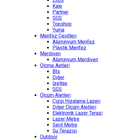
Eltos
Kale
Partner
SGS
Topshop
Yuma
Menfez Çeşitleri
Alüminyum Menfez
Plastik Menfez
Merdiven
Alüminyum Merdiven
Ölçme Aetleri
Bts
Diğer
İzeltaş
SGS
Ölçüm Aletleri
Çizgi Hizalama Lazeri
Diğer Ölçüm Aletleri
Elektronik Lazer Terazi
Lazer Metre
Şerit Metre
Su Terazisi
Outdoor