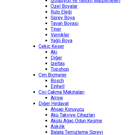
İzolasyon ve Yalıtım Malzemeleri
Özel Boyalar
Rulo Eleği
Sprey Boya
Tavan Boyası
Tiner
Vernikler
Yağlı Boya
Çekiç Keser
Aki
Diğer
İzeltaş
Topshop
Çim Biçmeler
Bosch
Einhell
Çivi Çakma Makinaları
Arrow
Diğer Hırdavat
Ahşap Koruyucu
Akü Takviye Cihazları
Akülü Ağaç Odun Kesme
Askılık
Balata Temizleme Spreyi