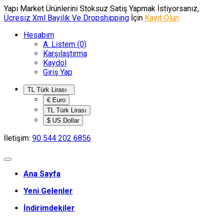
Yapı Market Ürünlerini Stoksuz Satış Yapmak İstiyorsanız,
Ücresiz Xml Bayilik Ve Dropshipping
İçin
Kayıt Olun
Hesabım
A. Listem (0)
Karşılaştırma
Kaydol
Giriş Yap
TL Türk Lirası
€ Euro
TL Türk Lirası
$ US Dollar
İletişim:
90 544 202 6856
Ana Sayfa
Yeni Gelenler
İndirimdekiler