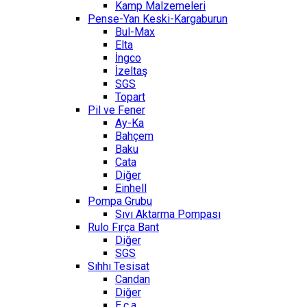
Kamp Malzemeleri
Pense-Yan Keski-Kargaburun
Bul-Max
Elta
İngco
İzeltaş
SGS
Topart
Pil ve Fener
Ay-Ka
Bahçem
Baku
Cata
Diğer
Einhell
Pompa Grubu
Sıvı Aktarma Pompası
Rulo Fırça Bant
Diğer
SGS
Sıhhı Tesisat
Candan
Diğer
E.c.a