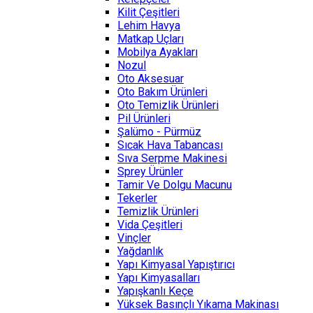
Kilit Çeşitleri
Lehim Havya
Matkap Uçları
Mobilya Ayakları
Nozul
Oto Aksesuar
Oto Bakım Ürünleri
Oto Temizlik Ürünleri
Pil Ürünleri
Şalümo - Pürmüz
Sıcak Hava Tabancası
Sıva Serpme Makinesi
Sprey Ürünler
Tamir Ve Dolgu Macunu
Tekerler
Temizlik Ürünleri
Vida Çeşitleri
Vinçler
Yağdanlık
Yapı Kimyasal Yapıştırıcı
Yapı Kimyasalları
Yapışkanlı Keçe
Yüksek Basınçlı Yıkama Makinası