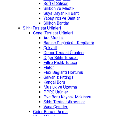
Şeffaf Silikon
Silikon ve Mastik
Suya Dayanıklı Bant
Yapıştırıcı ve Bantlar
Silikon Bantlar
Sıhhi Tesisat Ürünleri
Genel Tesisat Ürünleri
Ara Musluk
Basınç Düşürücü - Regülatör
Çekvalf
Demir Tesisat Ürünleri
Diğer Sıhhi Tesisat
Filtre Pislik Tutucu
Flatör
Flex Bağlantı Hortumu
Galvaniz Fittings
Kangal Boru
Musluk ve Uzatma
PPRC Ürünler
Pvc Boru Kaynak Makinası
Sıhhi Tesisat Aksesuar
Vana Çeşitleri
Gider Borusu Açma