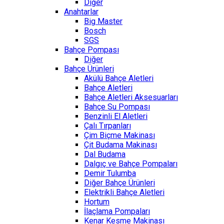
Diğer
Anahtarlar
Big Master
Bosch
SGS
Bahçe Pompası
Diğer
Bahçe Ürünleri
Akülü Bahçe Aletleri
Bahçe Aletleri
Bahçe Aletleri Aksesuarları
Bahçe Su Pompası
Benzinli El Aletleri
Çalı Tırpanları
Çim Biçme Makinası
Çit Budama Makinası
Dal Budama
Dalgıç ve Bahçe Pompaları
Demir Tulumba
Diğer Bahçe Ürünleri
Elektrikli Bahçe Aletleri
Hortum
İlaçlama Pompaları
Kenar Kesme Makinası