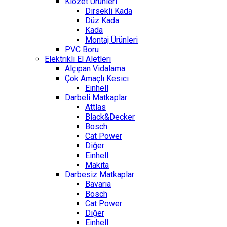
Klozet Ürünleri
Dirsekli Kada
Düz Kada
Kada
Montaj Ürünleri
PVC Boru
Elektrikli El Aletleri
Alçıpan Vidalama
Çok Amaçlı Kesici
Einhell
Darbeli Matkaplar
Attlas
Black&Decker
Bosch
Cat Power
Diğer
Einhell
Makita
Darbesiz Matkaplar
Bavaria
Bosch
Cat Power
Diğer
Einhell