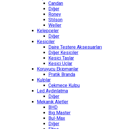
Candan
Diğer
Roney
Stilson
Weller
Kelepçeler
Diğer
Kesiciler
Daire Testere Aksesuarları
Diğer Kesiciler
Kesici Taşlar
Kesici Uçlar
Koruyucu Ekipmanlar
Pratik Branda
Kulplar
Çekmece Kulpu
Led Aydınlatma
Diğer
Mekanik Aletler
BHD
Big Master
Bul-Max
Diğer