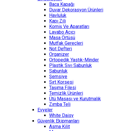
Baca Kapağı
Duvar Dekorasyon Ürünleri
Havluluk
Kapı Zili
Korniş Ve Aparatları
Lavabo Açıcı
Masa Örtüsü
Mutfak Gereçleri
Not Defteri
Organizer
Ortopedik Yastık-Minder
Plastik Sıvı Sabunluk
Sabunluk
Şemsiye
Sırt Korsesi
Taşıma Filesi
Temizlik Ürünleri
Ütü Masası ve Kurutmalık
Zımba Teli
Evyeler
White Daisy
Güvenlik Ekipmanları
Asma Kilit