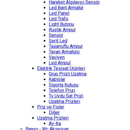
Hareket Algılayıcı Sensör
Led Bant Armatür
Led Panel
Led Trafo
Light Butonu
Rustik Ampul
Sensör
Şerit Led
Tasarruflu Ampul
Tavan Armatürü
Vaviyen
Led Ampul
Elektrik Tesisat Ürünleri
Grup Prizli Uzatma
Kablolar
Sigorta Kutusu
Telefon Prizi
Tv Uydu Sat Prizi
Uzatma Prizleri
Priz ve Fişler
Diğer
Uzatma Prizleri
Ay-Ka
Banyo - Wc Aksesuar