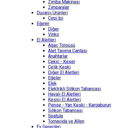
Zımba Makinası
Zımparalar
Duvarcı Ürünleri
Çırpi İpi
Eğeler
Diğer
Vinko
El Aletleri
Ağaç Törpüsü
Alet Taşıma Çantası
Anahtarlar
Çekiç - Keser
Çelik Keski
Diğer El Aletleri
Eğeler
Elek
Elektrikli Silikon Tabancası
Havalı El Aletleri
Kesici El Aletleri
Pense - Yan Keski - Kargaburun
Silikon Tabancası
Spatula
Tornavida ve Allen
Ev Gereçleri