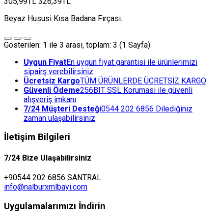
305,99TL
326,39TL
Beyaz Hususi Kısa Badana Fırçası..
Gösterilen: 1 ile 3 arası, toplam: 3 (1 Sayfa)
Uygun Fiyat
En uygun fiyat garantisi ile ürünlerimizi
sipairş verebilirsiniz
Ücretsiz Kargo
TÜM ÜRÜNLERDE ÜCRETSİZ KARGO
Güvenli Ödeme
256BIT SSL Koruması ile güvenli
alışveriş imkanı
7/24 Müşteri Desteği
0544 202 6856 Dilediğiniz
zaman ulaşabilirsiniz
İletişim Bilgileri
7/24 Bize Ulaşabilirsiniz
+90544 202 6856 SANTRAL
info@nalburxmlbayi.com
Uygulamalarımızı İndirin