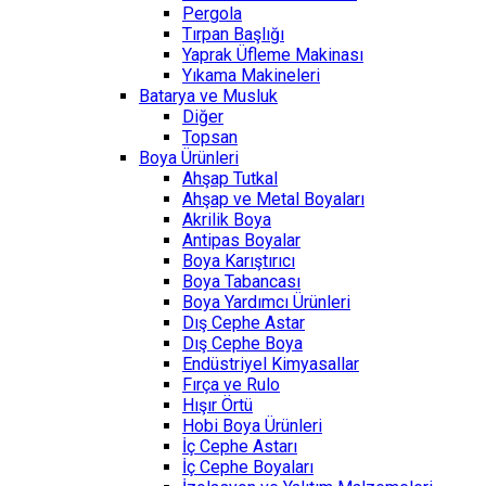
Pergola
Tırpan Başlığı
Yaprak Üfleme Makinası
Yıkama Makineleri
Batarya ve Musluk
Diğer
Topsan
Boya Ürünleri
Ahşap Tutkal
Ahşap ve Metal Boyaları
Akrilik Boya
Antipas Boyalar
Boya Karıştırıcı
Boya Tabancası
Boya Yardımcı Ürünleri
Dış Cephe Astar
Dış Cephe Boya
Endüstriyel Kimyasallar
Fırça ve Rulo
Hışır Örtü
Hobi Boya Ürünleri
İç Cephe Astarı
İç Cephe Boyaları