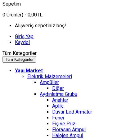
Sepetim
0
Ürünler)
- 0,00TL
Alışveriş sepetiniz boş!
Giriş Yap
Kaydol
Tüm Kategoriler
Tüm Kategoriler
Yapı Market
Elektrik Malzemeleri
Ampüller
Diğer
Aydınlatma Grubu
Anahtar
Aplik
Duvar Led Armatür
Fener
Fiş ve Priz
Florasan Ampul
Halojen Ampul