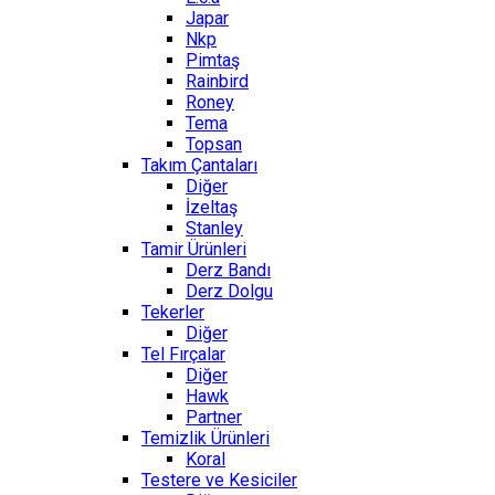
Japar
Nkp
Pimtaş
Rainbird
Roney
Tema
Topsan
Takım Çantaları
Diğer
İzeltaş
Stanley
Tamir Ürünleri
Derz Bandı
Derz Dolgu
Tekerler
Diğer
Tel Fırçalar
Diğer
Hawk
Partner
Temizlik Ürünleri
Koral
Testere ve Kesiciler