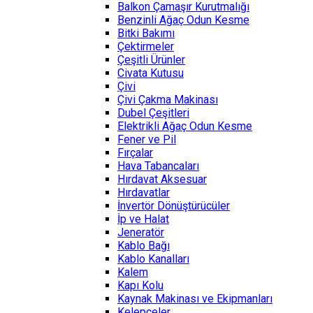
Balkon Çamaşır Kurutmalığı
Benzinli Ağaç Odun Kesme
Bitki Bakımı
Çektirmeler
Çeşitli Ürünler
Civata Kutusu
Çivi
Çivi Çakma Makinası
Dubel Çeşitleri
Elektrikli Ağaç Odun Kesme
Fener ve Pil
Fırçalar
Hava Tabancaları
Hırdavat Aksesuar
Hırdavatlar
İnvertör Dönüştürücüler
İp ve Halat
Jeneratör
Kablo Bağı
Kablo Kanalları
Kalem
Kapı Kolu
Kaynak Makinası ve Ekipmanları
Kelepçeler