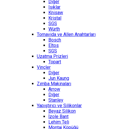
Diğer
Işıklar
Knisaw
Kristal
SGS
Würth
Tornavida ve Allen Anahtarları
Bosch
Eltos
SGS
Uzatma Prizleri
Topart
Vinçler
Diğer
Jun Kaung
Zımba Makinaları
Arrow
Diğer
Stanley
Yapıştırıcı ve Silikonlar
Beyaz Silikon
İzole Bant
Lehim Teli
Montaj Köpüğü