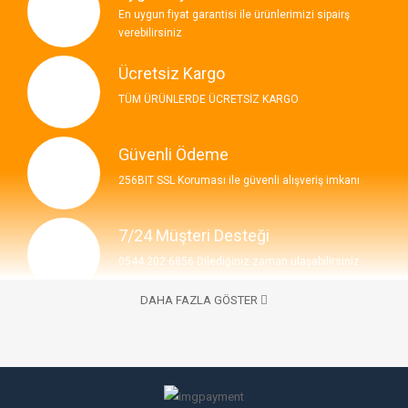
En uygun fiyat garantisi ile ürünlerimizi sipairş
verebilirsiniz
Ücretsiz Kargo
TÜM ÜRÜNLERDE ÜCRETSİZ KARGO
Güvenli Ödeme
256BIT SSL Koruması ile güvenli alışveriş imkanı
7/24 Müşteri Desteği
0544 202 6856 Dilediğiniz zaman ulaşabilirsiniz
DAHA FAZLA GÖSTER
İLETIŞIM BILGILERI
7/24 Bize Ulaşabilirsiniz