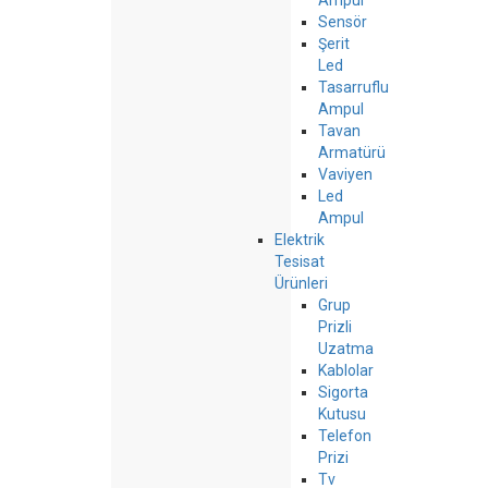
Ampul
Sensör
Şerit
Led
Tasarruflu
Ampul
Tavan
Armatürü
Vaviyen
Led
Ampul
Elektrik
Tesisat
Ürünleri
Grup
Prizli
Uzatma
Kablolar
Sigorta
Kutusu
Telefon
Prizi
Tv