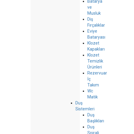
Batarya
ve
Musluk
Diş
Fırçalıklar
Eviye
Bataryası
Klozet
Kapakları
Klozet
Temizlik
Ürünleri
Rezervuar
İç
Takım
Wc
Matik
Duş
Sistemleri
Duş
Başlıkları
Duş
Spirali