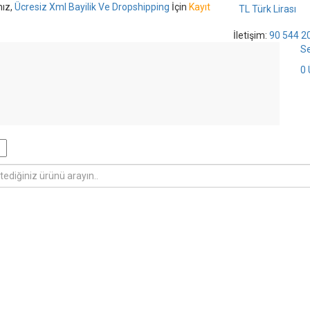
nız,
Ücresiz Xml Bayilik Ve Dropshipping
İçin
Kayıt
TL Türk Lirası
İletişim:
90 544 2
S
0