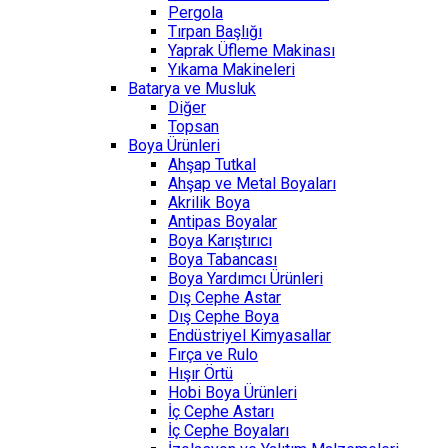
Pergola
Tırpan Başlığı
Yaprak Üfleme Makinası
Yıkama Makineleri
Batarya ve Musluk
Diğer
Topsan
Boya Ürünleri
Ahşap Tutkal
Ahşap ve Metal Boyaları
Akrilik Boya
Antipas Boyalar
Boya Karıştırıcı
Boya Tabancası
Boya Yardımcı Ürünleri
Dış Cephe Astar
Dış Cephe Boya
Endüstriyel Kimyasallar
Fırça ve Rulo
Hışır Örtü
Hobi Boya Ürünleri
İç Cephe Astarı
İç Cephe Boyaları