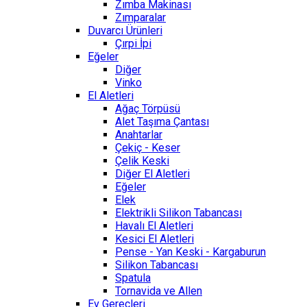
Zımba Makinası
Zımparalar
Duvarcı Ürünleri
Çırpi İpi
Eğeler
Diğer
Vinko
El Aletleri
Ağaç Törpüsü
Alet Taşıma Çantası
Anahtarlar
Çekiç - Keser
Çelik Keski
Diğer El Aletleri
Eğeler
Elek
Elektrikli Silikon Tabancası
Havalı El Aletleri
Kesici El Aletleri
Pense - Yan Keski - Kargaburun
Silikon Tabancası
Spatula
Tornavida ve Allen
Ev Gereçleri