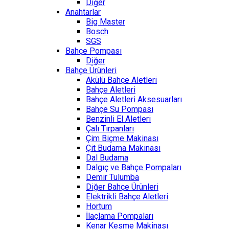
Diğer
Anahtarlar
Big Master
Bosch
SGS
Bahçe Pompası
Diğer
Bahçe Ürünleri
Akülü Bahçe Aletleri
Bahçe Aletleri
Bahçe Aletleri Aksesuarları
Bahçe Su Pompası
Benzinli El Aletleri
Çalı Tırpanları
Çim Biçme Makinası
Çit Budama Makinası
Dal Budama
Dalgıç ve Bahçe Pompaları
Demir Tulumba
Diğer Bahçe Ürünleri
Elektrikli Bahçe Aletleri
Hortum
İlaçlama Pompaları
Kenar Kesme Makinası