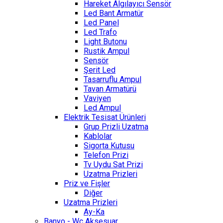
Hareket Algılayıcı Sensör
Led Bant Armatür
Led Panel
Led Trafo
Light Butonu
Rustik Ampul
Sensör
Şerit Led
Tasarruflu Ampul
Tavan Armatürü
Vaviyen
Led Ampul
Elektrik Tesisat Ürünleri
Grup Prizli Uzatma
Kablolar
Sigorta Kutusu
Telefon Prizi
Tv Uydu Sat Prizi
Uzatma Prizleri
Priz ve Fişler
Diğer
Uzatma Prizleri
Ay-Ka
Banyo - Wc Aksesuar