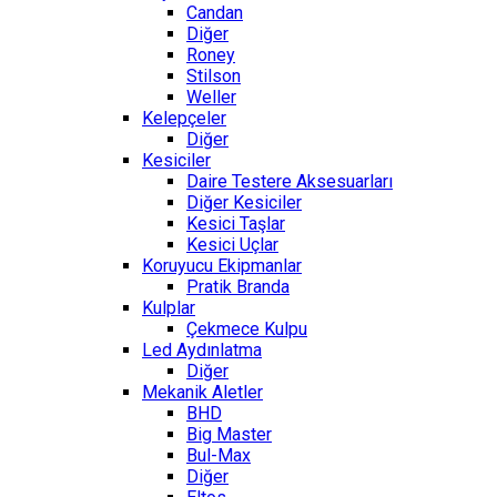
Candan
Diğer
Roney
Stilson
Weller
Kelepçeler
Diğer
Kesiciler
Daire Testere Aksesuarları
Diğer Kesiciler
Kesici Taşlar
Kesici Uçlar
Koruyucu Ekipmanlar
Pratik Branda
Kulplar
Çekmece Kulpu
Led Aydınlatma
Diğer
Mekanik Aletler
BHD
Big Master
Bul-Max
Diğer