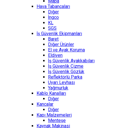
Mapa
Hava Tabancaları
Diğer
İngco
KL
SGS
İş Güvenlik Ekipmanları
Baret
Diğer Ürünler
El ve Ayak Koruma
Eldiven
İş Güvenlik Ayakkabıları
İş Güvenlik Çizme
İş Güvenlik Gözlük
Reflektörlü Parka
Uyarı Levhası
Yağmurluk
Kablo Kanalları
Diğer
Kancalar
Diğer
Kapı Malzemeleri
Menteşe
Kaynak Makinasi