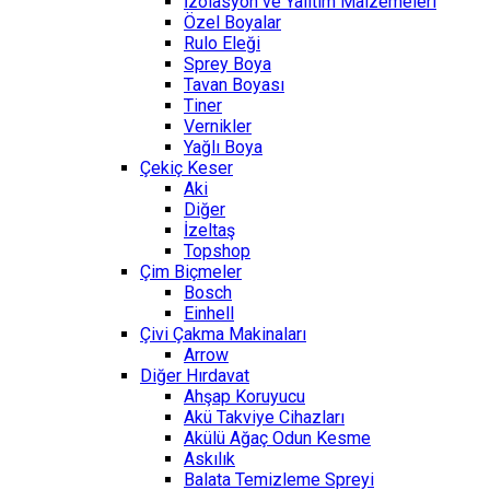
İzolasyon ve Yalıtım Malzemeleri
Özel Boyalar
Rulo Eleği
Sprey Boya
Tavan Boyası
Tiner
Vernikler
Yağlı Boya
Çekiç Keser
Aki
Diğer
İzeltaş
Topshop
Çim Biçmeler
Bosch
Einhell
Çivi Çakma Makinaları
Arrow
Diğer Hırdavat
Ahşap Koruyucu
Akü Takviye Cihazları
Akülü Ağaç Odun Kesme
Askılık
Balata Temizleme Spreyi