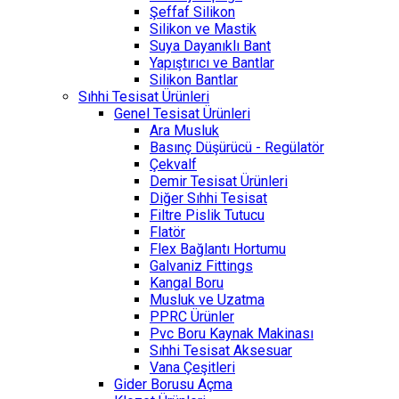
Şeffaf Silikon
Silikon ve Mastik
Suya Dayanıklı Bant
Yapıştırıcı ve Bantlar
Silikon Bantlar
Sıhhi Tesisat Ürünleri
Genel Tesisat Ürünleri
Ara Musluk
Basınç Düşürücü - Regülatör
Çekvalf
Demir Tesisat Ürünleri
Diğer Sıhhi Tesisat
Filtre Pislik Tutucu
Flatör
Flex Bağlantı Hortumu
Galvaniz Fittings
Kangal Boru
Musluk ve Uzatma
PPRC Ürünler
Pvc Boru Kaynak Makinası
Sıhhi Tesisat Aksesuar
Vana Çeşitleri
Gider Borusu Açma