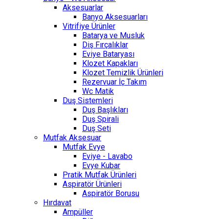
Aksesuarlar
Banyo Aksesuarları
Vitrifiye Ürünler
Batarya ve Musluk
Diş Fırçalıklar
Eviye Bataryası
Klozet Kapakları
Klozet Temizlik Ürünleri
Rezervuar İç Takım
Wc Matik
Duş Sistemleri
Duş Başlıkları
Duş Spirali
Duş Seti
Mutfak Aksesuar
Mutfak Evye
Eviye - Lavabo
Evye Kubar
Pratik Mutfak Ürünleri
Aspiratör Ürünleri
Aspiratör Borusu
Hırdavat
Ampüller