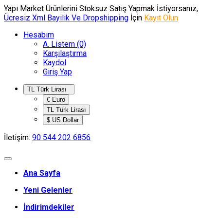
Yapı Market Ürünlerini Stoksuz Satış Yapmak İstiyorsanız,
Ücresiz Xml Bayilik Ve Dropshipping
İçin
Kayıt Olun
Hesabım
A. Listem (0)
Karşılaştırma
Kaydol
Giriş Yap
TL Türk Lirası
€ Euro
TL Türk Lirası
$ US Dollar
İletişim:
90 544 202 6856
Ana Sayfa
Yeni Gelenler
İndirimdekiler