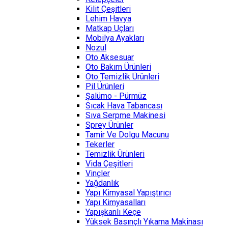
Kilit Çeşitleri
Lehim Havya
Matkap Uçları
Mobilya Ayakları
Nozul
Oto Aksesuar
Oto Bakım Ürünleri
Oto Temizlik Ürünleri
Pil Ürünleri
Şalümo - Pürmüz
Sıcak Hava Tabancası
Sıva Serpme Makinesi
Sprey Ürünler
Tamir Ve Dolgu Macunu
Tekerler
Temizlik Ürünleri
Vida Çeşitleri
Vinçler
Yağdanlık
Yapı Kimyasal Yapıştırıcı
Yapı Kimyasalları
Yapışkanlı Keçe
Yüksek Basınçlı Yıkama Makinası