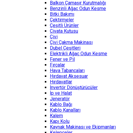
Balkon Çamaşır Kurutmalığı
Benzinli Ağaç Odun Kesme
Bitki Bakımı
Çektirmeler
Çeşitli Ürünler
Civata Kutusu
Çivi
Çivi Çakma Makinası
Dubel Çeşitleri
Elektrikli Ağaç Odun Kesme
Fener ve Pil
Fırçalar
Hava Tabancaları
Hırdavat Aksesuar
Hırdavatlar
İnvertör Dönüştürücüler
İp ve Halat
Jeneratör
Kablo Bağı
Kablo Kanalları
Kalem
Kapı Kolu
Kaynak Makinası ve Ekipmanları
Kelepçeler