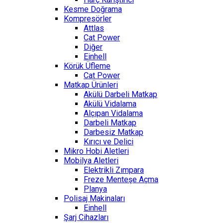
Kesme Doğrama
Kompresörler
Attlas
Cat Power
Diğer
Einhell
Körük Üfleme
Cat Power
Matkap Ürünleri
Akülü Darbeli Matkap
Akülü Vidalama
Alçıpan Vidalama
Darbeli Matkap
Darbesiz Matkap
Kırıcı ve Delici
Mikro Hobi Aletleri
Mobilya Aletleri
Elektrikli Zımpara
Freze Menteşe Açma
Planya
Polisaj Makinaları
Einhell
Şarj Cihazları