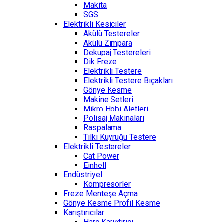
Makita
SGS
Elektrikli Kesiciler
Akülü Testereler
Akülü Zımpara
Dekupaj Testereleri
Dik Freze
Elektrikli Testere
Elektrikli Testere Bıçakları
Gönye Kesme
Makine Setleri
Mikro Hobi Aletleri
Polisaj Makinaları
Raspalama
Tilki Kuyruğu Testere
Elektrikli Testereler
Cat Power
Einhell
Endüstriyel
Kompresörler
Freze Menteşe Açma
Gönye Kesme Profil Kesme
Karıştırıcılar
Harç Karıştırıcı