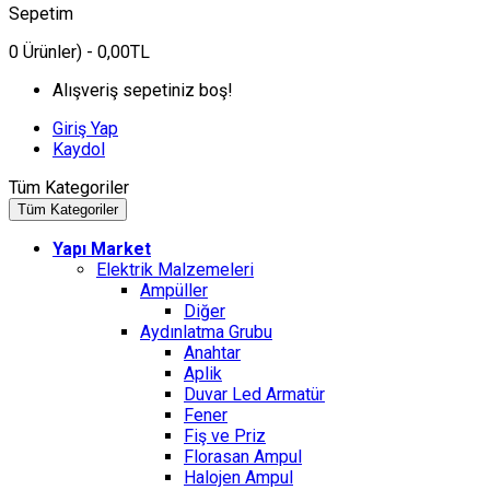
Sepetim
0
Ürünler)
- 0,00TL
Alışveriş sepetiniz boş!
Giriş Yap
Kaydol
Tüm Kategoriler
Tüm Kategoriler
Yapı Market
Elektrik Malzemeleri
Ampüller
Diğer
Aydınlatma Grubu
Anahtar
Aplik
Duvar Led Armatür
Fener
Fiş ve Priz
Florasan Ampul
Halojen Ampul