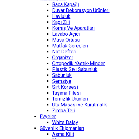
Baca Kapağı
Duvar Dekorasyon Ürünleri
Havluluk
Kapı Zili
Korniş Ve Aparatları
Lavabo Açıcı
Masa Örtüsü
Mutfak Gereçleri
Not Defteri
Organizer
Ortopedik Yastık-Minder
Plastik Sıvı Sabunluk
Sabunluk
Şemsiye
Sırt Korsesi
Taşıma Filesi
Temizlik Ürünleri
Ütü Masası ve Kurutmalık
Zımba Teli
Evyeler
White Daisy
Güvenlik Ekipmanları
Asma Kilit