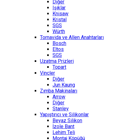
Diğer
Işıklar
Knisaw
Kristal
SGS
Würth
Tornavida ve Allen Anahtarları
Bosch
Eltos
SGS
Uzatma Prizleri
Topart
Vinçler
Diğer
Jun Kaung
Zımba Makinaları
Arrow
Diğer
Stanley
Yapıştırıcı ve Silikonlar
Beyaz Silikon
İzole Bant
Lehim Teli
Montaj Köpüğü