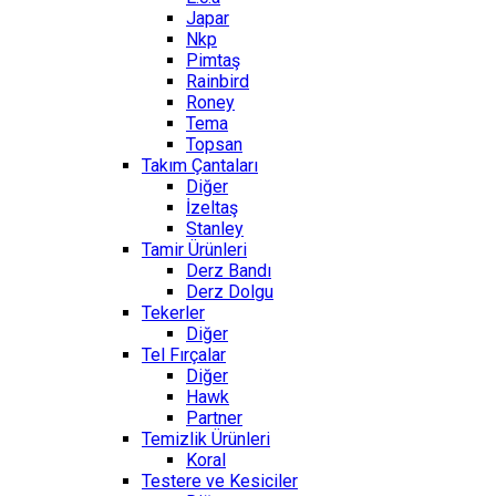
Japar
Nkp
Pimtaş
Rainbird
Roney
Tema
Topsan
Takım Çantaları
Diğer
İzeltaş
Stanley
Tamir Ürünleri
Derz Bandı
Derz Dolgu
Tekerler
Diğer
Tel Fırçalar
Diğer
Hawk
Partner
Temizlik Ürünleri
Koral
Testere ve Kesiciler