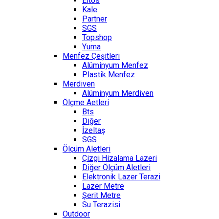
Eltos
Kale
Partner
SGS
Topshop
Yuma
Menfez Çeşitleri
Alüminyum Menfez
Plastik Menfez
Merdiven
Alüminyum Merdiven
Ölçme Aetleri
Bts
Diğer
İzeltaş
SGS
Ölçüm Aletleri
Çizgi Hizalama Lazeri
Diğer Ölçüm Aletleri
Elektronik Lazer Terazi
Lazer Metre
Şerit Metre
Su Terazisi
Outdoor