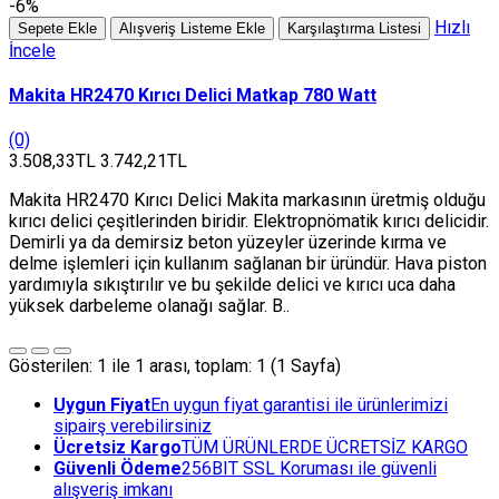
-6%
Hızlı
Sepete Ekle
Alışveriş Listeme Ekle
Karşılaştırma Listesi
İncele
Makita HR2470 Kırıcı Delici Matkap 780 Watt
(0)
3.508,33TL
3.742,21TL
Makita HR2470 Kırıcı Delici Makita markasının üretmiş olduğu
kırıcı delici çeşitlerinden biridir. Elektropnömatik kırıcı delicidir.
Demirli ya da demirsiz beton yüzeyler üzerinde kırma ve
delme işlemleri için kullanım sağlanan bir üründür. Hava piston
yardımıyla sıkıştırılır ve bu şekilde delici ve kırıcı uca daha
yüksek darbeleme olanağı sağlar. B..
Gösterilen: 1 ile 1 arası, toplam: 1 (1 Sayfa)
Uygun Fiyat
En uygun fiyat garantisi ile ürünlerimizi
sipairş verebilirsiniz
Ücretsiz Kargo
TÜM ÜRÜNLERDE ÜCRETSİZ KARGO
Güvenli Ödeme
256BIT SSL Koruması ile güvenli
alışveriş imkanı