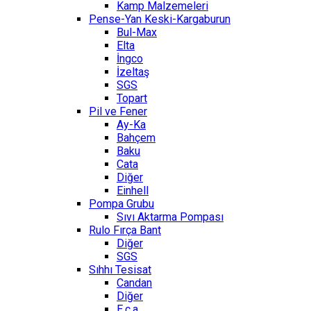
Kamp Malzemeleri
Pense-Yan Keski-Kargaburun
Bul-Max
Elta
İngco
İzeltaş
SGS
Topart
Pil ve Fener
Ay-Ka
Bahçem
Baku
Cata
Diğer
Einhell
Pompa Grubu
Sıvı Aktarma Pompası
Rulo Fırça Bant
Diğer
SGS
Sıhhı Tesisat
Candan
Diğer
E.c.a