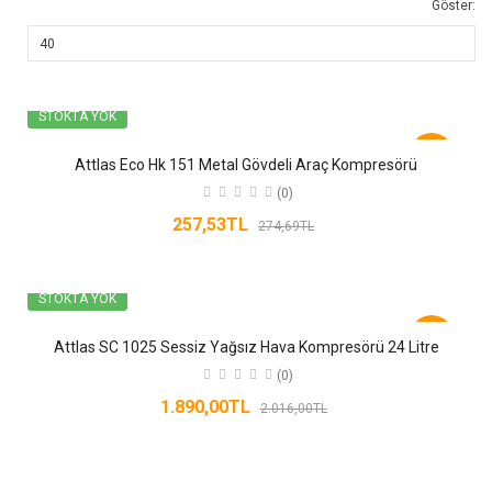
Göster:
STOKTA YOK
-6%
Attlas Eco Hk 151 Metal Gövdeli Araç Kompresörü
(0)
257,53TL
274,69TL
STOKTA YOK
-6%
Attlas SC 1025 Sessiz Yağsız Hava Kompresörü 24 Litre
(0)
1.890,00TL
2.016,00TL