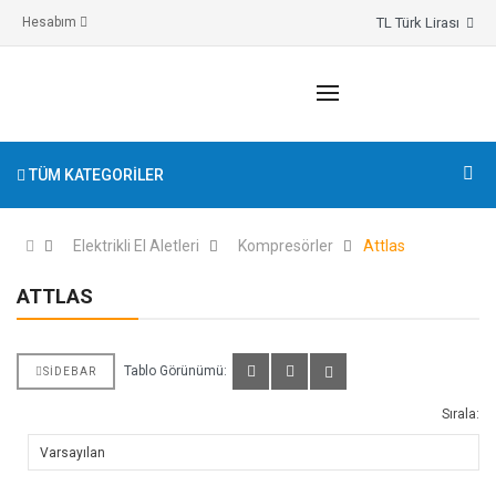
TL Türk Lirası
Hesabım
TÜM KATEGORILER
Elektrikli El Aletleri
Kompresörler
Attlas
ATTLAS
Tablo Görünümü:
SIDEBAR
Sırala: