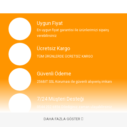
Uygun Fiyat
En uygun fiyat garantisi ile ürünlerimizi sipairş
verebilirsiniz
Ücretsiz Kargo
TÜM ÜRÜNLERDE ÜCRETSİZ KARGO
Güvenli Ödeme
256BIT SSL Koruması ile güvenli alışveriş imkanı
7/24 Müşteri Desteği
0544 202 6856 Dilediğiniz zaman ulaşabilirsiniz
DAHA FAZLA GÖSTER