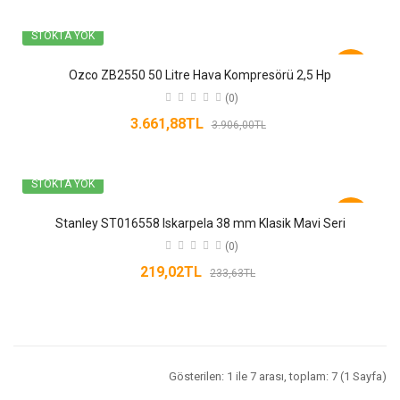
STOKTA YOK
-6%
Ozco ZB2550 50 Litre Hava Kompresörü 2,5 Hp
(0)
3.661,88TL
3.906,00TL
STOKTA YOK
-6%
Stanley ST016558 Iskarpela 38 mm Klasik Mavi Seri
(0)
219,02TL
233,63TL
Gösterilen: 1 ile 7 arası, toplam: 7 (1 Sayfa)