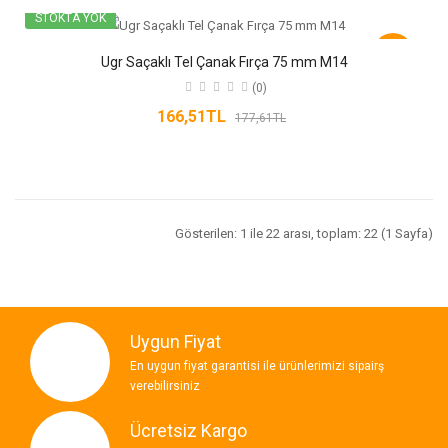
STOKTA YOK
-6%
Ugr Saçaklı Tel Çanak Fırça 75 mm M14
(0)
166,51TL
177,61TL
Gösterilen: 1 ile 22 arası, toplam: 22 (1 Sayfa)
Uygun Fiyat
En uygun fiyat garantisi ile ürünlerimizi sipairş
verebilirsiniz
Ücretsiz Kargo