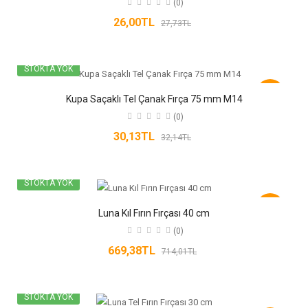
(0)
26,00TL
27,73TL
STOKTA YOK
-6%
Kupa Saçaklı Tel Çanak Fırça 75 mm M14
(0)
30,13TL
32,14TL
STOKTA YOK
-6%
Luna Kıl Fırın Fırçası 40 cm
(0)
669,38TL
714,01TL
STOKTA YOK