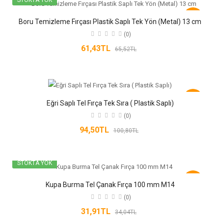
-6%
Boru Temizleme Fırçası Plastik Saplı Tek Yön (Metal) 13 cm
(0)
61,43TL
65,52TL
-6%
Eğri Saplı Tel Fırça Tek Sıra ( Plastik Saplı)
(0)
94,50TL
100,80TL
STOKTA YOK
-6%
Kupa Burma Tel Çanak Fırça 100 mm M14
(0)
31,91TL
34,04TL