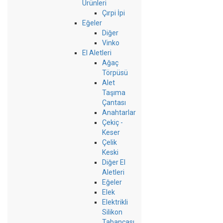
Ürünleri
Çırpi İpi
Eğeler
Diğer
Vinko
El Aletleri
Ağaç
Törpüsü
Alet
Taşıma
Çantası
Anahtarlar
Çekiç -
Keser
Çelik
Keski
Diğer El
Aletleri
Eğeler
Elek
Elektrikli
Silikon
Tabancası