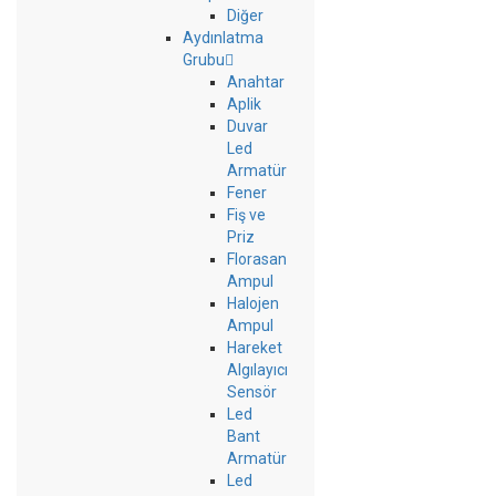
Diğer
Aydınlatma
Grubu
Anahtar
Aplik
Duvar
Led
Armatür
Fener
Fiş ve
Priz
Florasan
Ampul
Halojen
Ampul
Hareket
Algılayıcı
Sensör
Led
Bant
Armatür
Led