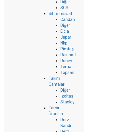
Diğer
SGS
Sıhhı Tesisat
Candan
Diğer
E.c.a
Japar
Nkp
Pimtaş
Rainbird
Roney
Tema
Topsan
Takım
Çantaları
Diğer
İzeltaş
Stanley
Tamir
Ürünleri
Derz
Bandı
Derz