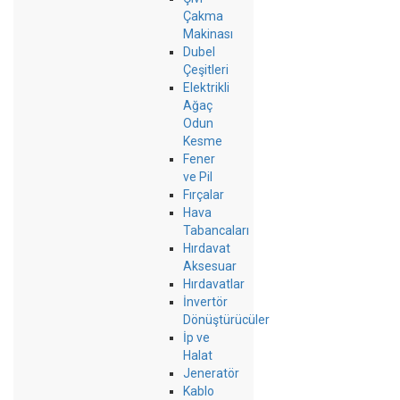
Çakma
Makinası
Dubel
Çeşitleri
Elektrikli
Ağaç
Odun
Kesme
Fener
ve Pil
Fırçalar
Hava
Tabancaları
Hırdavat
Aksesuar
Hırdavatlar
İnvertör
Dönüştürücüler
İp ve
Halat
Jeneratör
Kablo