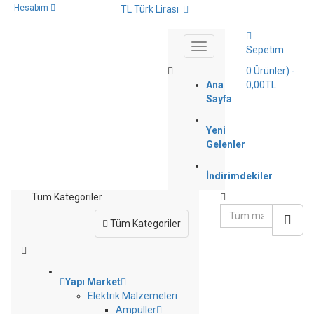
Hesabım
TL Türk Lirası
Sepetim
0
Ürünler)
-
Ana
0,00TL
Sayfa
Yeni
Gelenler
İndirimdekiler
Tüm Kategoriler
Tüm Kategoriler
Yapı Market
Elektrik Malzemeleri
Ampüller