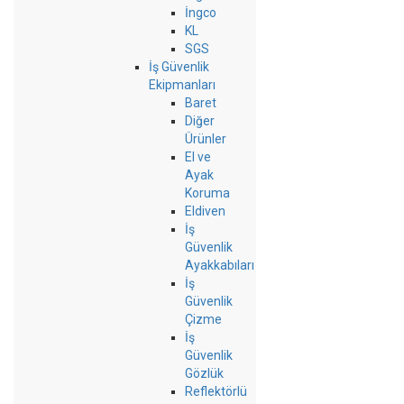
İngco
KL
SGS
İş Güvenlik
Ekipmanları
Baret
Diğer
Ürünler
El ve
Ayak
Koruma
Eldiven
İş
Güvenlik
Ayakkabıları
İş
Güvenlik
Çizme
İş
Güvenlik
Gözlük
Reflektörlü