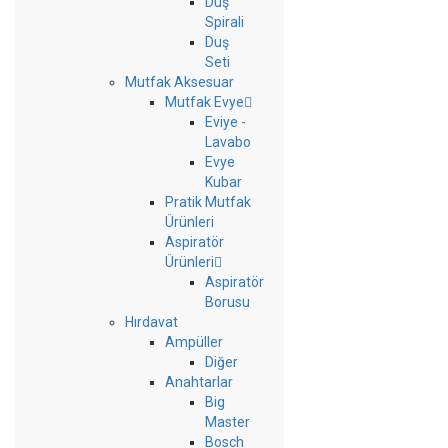
Duş
Spirali
Duş
Seti
Mutfak Aksesuar
Mutfak Evye
Eviye -
Lavabo
Evye
Kubar
Pratik Mutfak
Ürünleri
Aspiratör
Ürünleri
Aspiratör
Borusu
Hırdavat
Ampüller
Diğer
Anahtarlar
Big
Master
Bosch