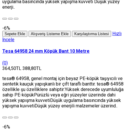
uygulama basıncında yüksek yapışma kuvveti Düşük yüzey
enerji..
-6%
Hızlı
Sepete Ekle
Alışveriş Listeme Ekle
Karşılaştırma Listesi
İncele
Tesa 64958 24 mm Köpük Bant 10 Metre
(0)
364,50TL
388,80TL
tesa® 64958, genel montaj için beyaz PE-köpük taşıyıcılı ve
sentetik kauçuk yapışkanlı bir çift taraflı banttır. tesa® 64958
özellikle şu özelliklere sahiptir:Yüksek derecede uyumluluğa
sahip PE-köpükPürüzlü veya eğri yüzeyler üzerinde dahi
yüksek yapışma kuvvetiDüşük uygulama basıncında yüksek
yapışma kuvvetiDüşük yüzey enerjili malzemeler üzerind..
-6%