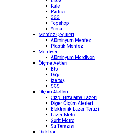
Eltos
Kale
Partner
SGS
Topshop
Yuma
Menfez Çeşitleri
Alüminyum Menfez
Plastik Menfez
Merdiven
Alüminyum Merdiven
Ölçme Aetleri
Bts
Diğer
İzeltaş
SGS
Ölçüm Aletleri
Çizgi Hizalama Lazeri
Diğer Ölçüm Aletleri
Elektronik Lazer Terazi
Lazer Metre
Şerit Metre
Su Terazisi
Outdoor