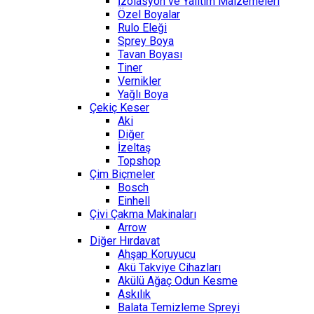
İzolasyon ve Yalıtım Malzemeleri
Özel Boyalar
Rulo Eleği
Sprey Boya
Tavan Boyası
Tiner
Vernikler
Yağlı Boya
Çekiç Keser
Aki
Diğer
İzeltaş
Topshop
Çim Biçmeler
Bosch
Einhell
Çivi Çakma Makinaları
Arrow
Diğer Hırdavat
Ahşap Koruyucu
Akü Takviye Cihazları
Akülü Ağaç Odun Kesme
Askılık
Balata Temizleme Spreyi