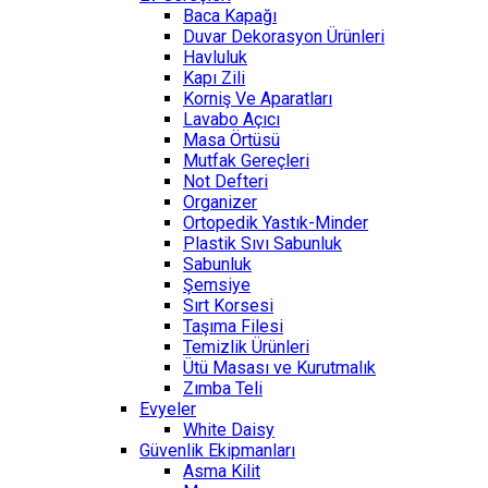
Baca Kapağı
Duvar Dekorasyon Ürünleri
Havluluk
Kapı Zili
Korniş Ve Aparatları
Lavabo Açıcı
Masa Örtüsü
Mutfak Gereçleri
Not Defteri
Organizer
Ortopedik Yastık-Minder
Plastik Sıvı Sabunluk
Sabunluk
Şemsiye
Sırt Korsesi
Taşıma Filesi
Temizlik Ürünleri
Ütü Masası ve Kurutmalık
Zımba Teli
Evyeler
White Daisy
Güvenlik Ekipmanları
Asma Kilit