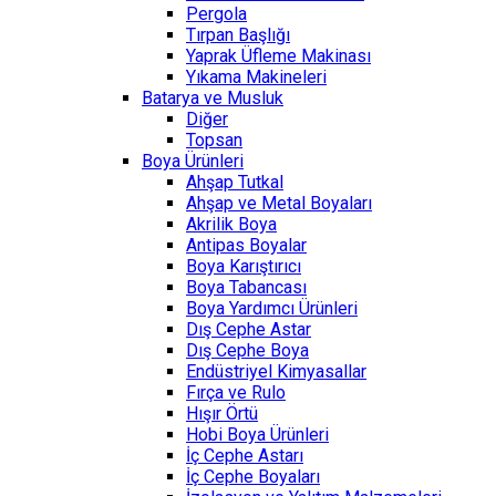
Pergola
Tırpan Başlığı
Yaprak Üfleme Makinası
Yıkama Makineleri
Batarya ve Musluk
Diğer
Topsan
Boya Ürünleri
Ahşap Tutkal
Ahşap ve Metal Boyaları
Akrilik Boya
Antipas Boyalar
Boya Karıştırıcı
Boya Tabancası
Boya Yardımcı Ürünleri
Dış Cephe Astar
Dış Cephe Boya
Endüstriyel Kimyasallar
Fırça ve Rulo
Hışır Örtü
Hobi Boya Ürünleri
İç Cephe Astarı
İç Cephe Boyaları