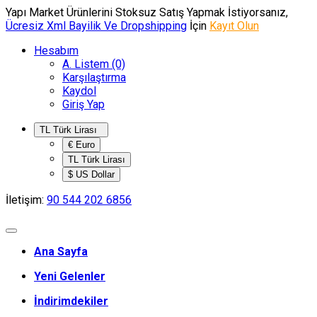
Yapı Market Ürünlerini Stoksuz Satış Yapmak İstiyorsanız,
Ücresiz Xml Bayilik Ve Dropshipping
İçin
Kayıt Olun
Hesabım
A. Listem (0)
Karşılaştırma
Kaydol
Giriş Yap
TL Türk Lirası
€ Euro
TL Türk Lirası
$ US Dollar
İletişim:
90 544 202 6856
Ana Sayfa
Yeni Gelenler
İndirimdekiler