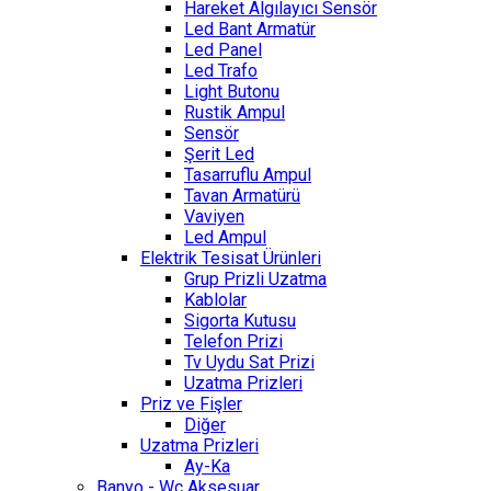
Hareket Algılayıcı Sensör
Led Bant Armatür
Led Panel
Led Trafo
Light Butonu
Rustik Ampul
Sensör
Şerit Led
Tasarruflu Ampul
Tavan Armatürü
Vaviyen
Led Ampul
Elektrik Tesisat Ürünleri
Grup Prizli Uzatma
Kablolar
Sigorta Kutusu
Telefon Prizi
Tv Uydu Sat Prizi
Uzatma Prizleri
Priz ve Fişler
Diğer
Uzatma Prizleri
Ay-Ka
Banyo - Wc Aksesuar