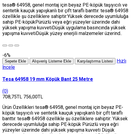
tesa® 64958, genel montaj için beyaz PE-köpük taşıyıcılı ve
sentetik kauçuk yapışkanlı bir çift taraflı banttır. tesa® 64958
özellikle şu özelliklere sahiptir:Yüksek derecede uyumluluğa
sahip PE-köpükPürüzlü veya eğri yüzeyler üzerinde dahi
yüksek yapışma kuvvetiDüşük uygulama basıncında yüksek
yapışma kuvvetiDüşük yüzey enerjili malzemeler üzerind..
-6%
Hızlı
Sepete Ekle
Alışveriş Listeme Ekle
Karşılaştırma Listesi
İncele
Tesa 64958 19 mm Köpük Bant 25 Metre
(0)
708,75TL
756,00TL
Ürün Özellikleri tesa® 64958, genel montaj için beyaz PE-
köpük taşıyıcılı ve sentetik kauçuk yapışkanlı bir çift taraflı
banttır. tesa® 64958 özellikle şu özelliklere sahiptir: Yüksek
derecede uyumluluğa sahip PE-köpük Pürüzlü veya eğri
yüzeyler üzerinde dahi yüksek yapışma kuvveti Düşük