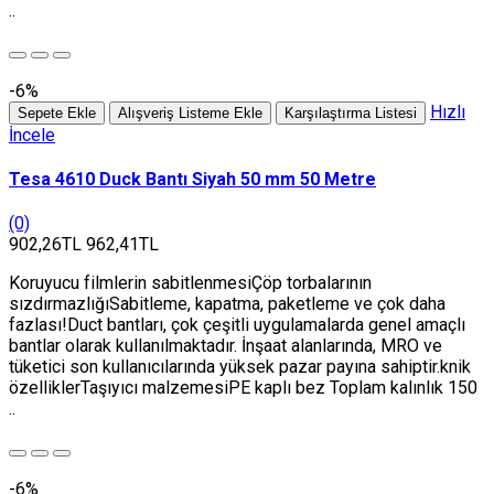
..
-6%
Hızlı
Sepete Ekle
Alışveriş Listeme Ekle
Karşılaştırma Listesi
İncele
Tesa 4610 Duck Bantı Siyah 50 mm 50 Metre
(0)
902,26TL
962,41TL
Koruyucu filmlerin sabitlenmesiÇöp torbalarının
sızdırmazlığıSabitleme, kapatma, paketleme ve çok daha
fazlası!Duct bantları, çok çeşitli uygulamalarda genel amaçlı
bantlar olarak kullanılmaktadır. İnşaat alanlarında, MRO ve
tüketici son kullanıcılarında yüksek pazar payına sahiptir.knik
özelliklerTaşıyıcı malzemesiPE kaplı bez Toplam kalınlık 150
..
-6%