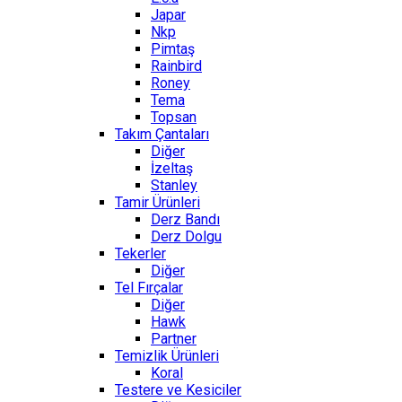
Japar
Nkp
Pimtaş
Rainbird
Roney
Tema
Topsan
Takım Çantaları
Diğer
İzeltaş
Stanley
Tamir Ürünleri
Derz Bandı
Derz Dolgu
Tekerler
Diğer
Tel Fırçalar
Diğer
Hawk
Partner
Temizlik Ürünleri
Koral
Testere ve Kesiciler