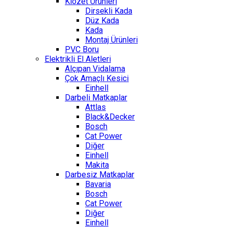
Klozet Ürünleri
Dirsekli Kada
Düz Kada
Kada
Montaj Ürünleri
PVC Boru
Elektrikli El Aletleri
Alçıpan Vidalama
Çok Amaçlı Kesici
Einhell
Darbeli Matkaplar
Attlas
Black&Decker
Bosch
Cat Power
Diğer
Einhell
Makita
Darbesiz Matkaplar
Bavaria
Bosch
Cat Power
Diğer
Einhell