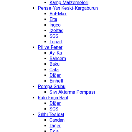
Kamp Malzemeleri
Pense-Yan Keski-Kargaburun
Bul-Max
Elta
İngco
İzeltaş
SGS
Topart
Pil ve Fener
Ay-Ka
Bahçem
Baku
Cata
Diğer
Einhell
Pompa Grubu
Sıvı Aktarma Pompası
Rulo Fırça Bant
Diğer
SGS
Sıhhı Tesisat
Candan
Diğer
E.c.a