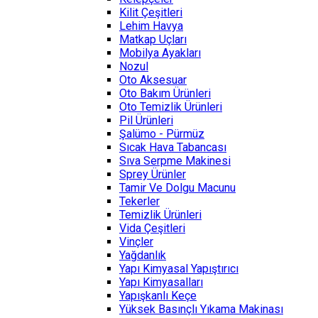
Kilit Çeşitleri
Lehim Havya
Matkap Uçları
Mobilya Ayakları
Nozul
Oto Aksesuar
Oto Bakım Ürünleri
Oto Temizlik Ürünleri
Pil Ürünleri
Şalümo - Pürmüz
Sıcak Hava Tabancası
Sıva Serpme Makinesi
Sprey Ürünler
Tamir Ve Dolgu Macunu
Tekerler
Temizlik Ürünleri
Vida Çeşitleri
Vinçler
Yağdanlık
Yapı Kimyasal Yapıştırıcı
Yapı Kimyasalları
Yapışkanlı Keçe
Yüksek Basınçlı Yıkama Makinası