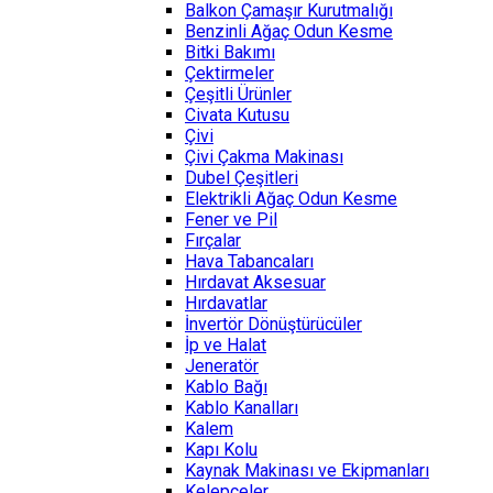
Balkon Çamaşır Kurutmalığı
Benzinli Ağaç Odun Kesme
Bitki Bakımı
Çektirmeler
Çeşitli Ürünler
Civata Kutusu
Çivi
Çivi Çakma Makinası
Dubel Çeşitleri
Elektrikli Ağaç Odun Kesme
Fener ve Pil
Fırçalar
Hava Tabancaları
Hırdavat Aksesuar
Hırdavatlar
İnvertör Dönüştürücüler
İp ve Halat
Jeneratör
Kablo Bağı
Kablo Kanalları
Kalem
Kapı Kolu
Kaynak Makinası ve Ekipmanları
Kelepçeler