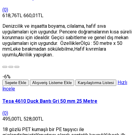
(0)
618,76TL
660,01TL
Denizcilik ve inşaatta boyama, cilalama, hafif sıva
uygulamaları için uygundur. Pencere doğramalarının kısa süreli
korunması için idealdir. Geçici sabitleme ve genel dış mekan
uygulamaları için uygundur. ÖzelliklerÖlçü : 50 metre x 50
mmLeke bırakmadan sökülebilme,Hafif kıvrımlara
uyumlu,Akriliik yapışkan..
-6%
Hızlı
Sepete Ekle
Alışveriş Listeme Ekle
Karşılaştırma Listesi
İncele
Tesa 4610 Duck Bantı Gri 50 mm 25 Metre
(0)
495,00TL
528,00TL
18 gözlü PET kumaşlı bir PE taşıyıcı ile