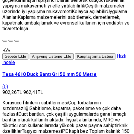
güçlendirilmiştirYapıştırıcı olarak sentetik kauçukYüksek ilk
yapışma mukavemetiİyi elle yırtılabilirlikÇeşitli malzemeler
üzerinde iyi yapışma mukavemetiKolayca açılabilirUygulama
AlanlarıKaplama malzemelerini sabitlemek, demetlemek,
kapatmak, ambalajlamak ve evrensel kullanım için endüstri ve
ticaretteİnşa..
-6%
Hızlı
Sepete Ekle
Alışveriş Listeme Ekle
Karşılaştırma Listesi
İncele
Tesa 4610 Duck Bantı Gri 50 mm 50 Metre
(0)
902,26TL
962,41TL
Koruyucu filmlerin sabitlenmesiÇöp torbalarının
sızdırmazlığıSabitleme, kapatma, paketleme ve çok daha
fazlası!Duct bantları, çok çeşitli uygulamalarda genel amaçlı
bantlar olarak kullanılmaktadır. İnşaat alanlarında, MRO ve
tüketici son kullanıcılarında yüksek pazar payına sahiptir.knik
özelliklerTaşıyıcı malzemesiPE kaplı bez Toplam kalınlık 150