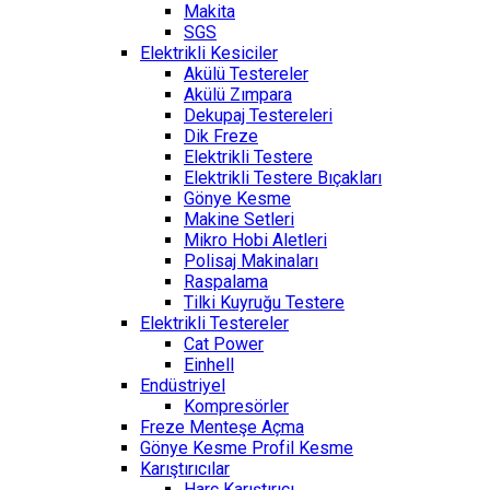
Makita
SGS
Elektrikli Kesiciler
Akülü Testereler
Akülü Zımpara
Dekupaj Testereleri
Dik Freze
Elektrikli Testere
Elektrikli Testere Bıçakları
Gönye Kesme
Makine Setleri
Mikro Hobi Aletleri
Polisaj Makinaları
Raspalama
Tilki Kuyruğu Testere
Elektrikli Testereler
Cat Power
Einhell
Endüstriyel
Kompresörler
Freze Menteşe Açma
Gönye Kesme Profil Kesme
Karıştırıcılar
Harç Karıştırıcı