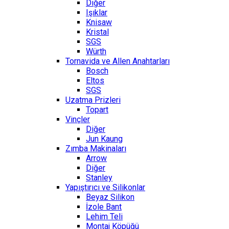
Diğer
Işıklar
Knisaw
Kristal
SGS
Würth
Tornavida ve Allen Anahtarları
Bosch
Eltos
SGS
Uzatma Prizleri
Topart
Vinçler
Diğer
Jun Kaung
Zımba Makinaları
Arrow
Diğer
Stanley
Yapıştırıcı ve Silikonlar
Beyaz Silikon
İzole Bant
Lehim Teli
Montaj Köpüğü