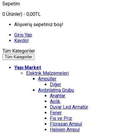
Sepetim
0
Ürünler)
- 0,00TL
Alışveriş sepetiniz boş!
Giriş Yap
Kaydol
Tüm Kategoriler
Tüm Kategoriler
Yapı Market
Elektrik Malzemeleri
Ampüller
Diğer
Aydınlatma Grubu
Anahtar
Aplik
Duvar Led Armatür
Fener
Fiş ve Priz
Florasan Ampul
Halojen Ampul