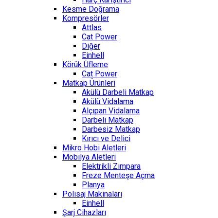
Kesme Doğrama
Kompresörler
Attlas
Cat Power
Diğer
Einhell
Körük Üfleme
Cat Power
Matkap Ürünleri
Akülü Darbeli Matkap
Akülü Vidalama
Alçıpan Vidalama
Darbeli Matkap
Darbesiz Matkap
Kırıcı ve Delici
Mikro Hobi Aletleri
Mobilya Aletleri
Elektrikli Zımpara
Freze Menteşe Açma
Planya
Polisaj Makinaları
Einhell
Şarj Cihazları