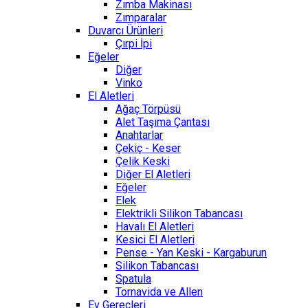
Zımba Makinası
Zımparalar
Duvarcı Ürünleri
Çırpi İpi
Eğeler
Diğer
Vinko
El Aletleri
Ağaç Törpüsü
Alet Taşıma Çantası
Anahtarlar
Çekiç - Keser
Çelik Keski
Diğer El Aletleri
Eğeler
Elek
Elektrikli Silikon Tabancası
Havalı El Aletleri
Kesici El Aletleri
Pense - Yan Keski - Kargaburun
Silikon Tabancası
Spatula
Tornavida ve Allen
Ev Gereçleri