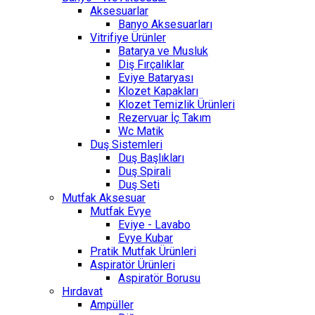
Aksesuarlar
Banyo Aksesuarları
Vitrifiye Ürünler
Batarya ve Musluk
Diş Fırçalıklar
Eviye Bataryası
Klozet Kapakları
Klozet Temizlik Ürünleri
Rezervuar İç Takım
Wc Matik
Duş Sistemleri
Duş Başlıkları
Duş Spirali
Duş Seti
Mutfak Aksesuar
Mutfak Evye
Eviye - Lavabo
Evye Kubar
Pratik Mutfak Ürünleri
Aspiratör Ürünleri
Aspiratör Borusu
Hırdavat
Ampüller