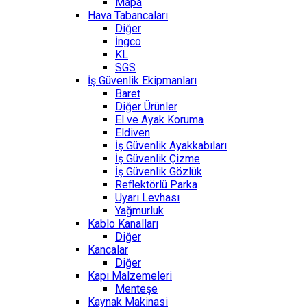
Mapa
Hava Tabancaları
Diğer
İngco
KL
SGS
İş Güvenlik Ekipmanları
Baret
Diğer Ürünler
El ve Ayak Koruma
Eldiven
İş Güvenlik Ayakkabıları
İş Güvenlik Çizme
İş Güvenlik Gözlük
Reflektörlü Parka
Uyarı Levhası
Yağmurluk
Kablo Kanalları
Diğer
Kancalar
Diğer
Kapı Malzemeleri
Menteşe
Kaynak Makinasi