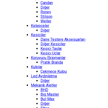
Candan
Diğer
Roney
Stilson
Weller
Kelepçeler
Diğer
Kesiciler
Daire Testere Aksesuarları
Diğer Kesiciler
Kesici Taşlar
Kesici Uçlar
Koruyucu Ekipmanlar
Pratik Branda
Kulplar
Çekmece Kulpu
Led Aydınlatma
Diğer
Mekanik Aletler
BHD
Big Master
Bul-Max
Diğer