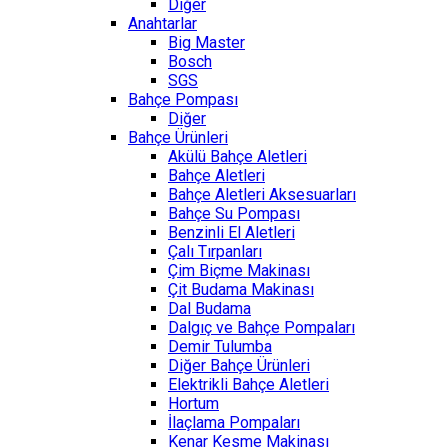
Diğer
Anahtarlar
Big Master
Bosch
SGS
Bahçe Pompası
Diğer
Bahçe Ürünleri
Akülü Bahçe Aletleri
Bahçe Aletleri
Bahçe Aletleri Aksesuarları
Bahçe Su Pompası
Benzinli El Aletleri
Çalı Tırpanları
Çim Biçme Makinası
Çit Budama Makinası
Dal Budama
Dalgıç ve Bahçe Pompaları
Demir Tulumba
Diğer Bahçe Ürünleri
Elektrikli Bahçe Aletleri
Hortum
İlaçlama Pompaları
Kenar Kesme Makinası