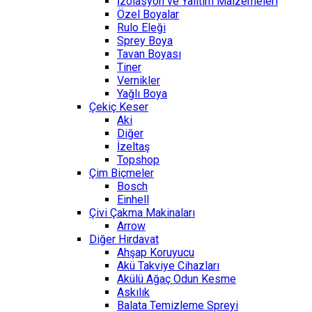
İzolasyon ve Yalıtım Malzemeleri
Özel Boyalar
Rulo Eleği
Sprey Boya
Tavan Boyası
Tiner
Vernikler
Yağlı Boya
Çekiç Keser
Aki
Diğer
İzeltaş
Topshop
Çim Biçmeler
Bosch
Einhell
Çivi Çakma Makinaları
Arrow
Diğer Hırdavat
Ahşap Koruyucu
Akü Takviye Cihazları
Akülü Ağaç Odun Kesme
Askılık
Balata Temizleme Spreyi