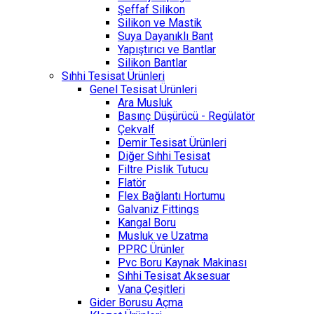
Şeffaf Silikon
Silikon ve Mastik
Suya Dayanıklı Bant
Yapıştırıcı ve Bantlar
Silikon Bantlar
Sıhhi Tesisat Ürünleri
Genel Tesisat Ürünleri
Ara Musluk
Basınç Düşürücü - Regülatör
Çekvalf
Demir Tesisat Ürünleri
Diğer Sıhhi Tesisat
Filtre Pislik Tutucu
Flatör
Flex Bağlantı Hortumu
Galvaniz Fittings
Kangal Boru
Musluk ve Uzatma
PPRC Ürünler
Pvc Boru Kaynak Makinası
Sıhhi Tesisat Aksesuar
Vana Çeşitleri
Gider Borusu Açma