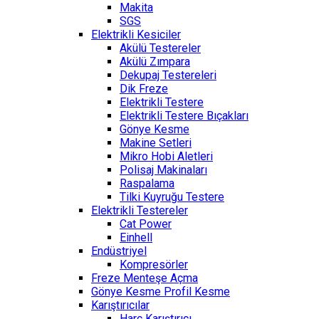
Makita
SGS
Elektrikli Kesiciler
Akülü Testereler
Akülü Zımpara
Dekupaj Testereleri
Dik Freze
Elektrikli Testere
Elektrikli Testere Bıçakları
Gönye Kesme
Makine Setleri
Mikro Hobi Aletleri
Polisaj Makinaları
Raspalama
Tilki Kuyruğu Testere
Elektrikli Testereler
Cat Power
Einhell
Endüstriyel
Kompresörler
Freze Menteşe Açma
Gönye Kesme Profil Kesme
Karıştırıcılar
Harç Karıştırıcı