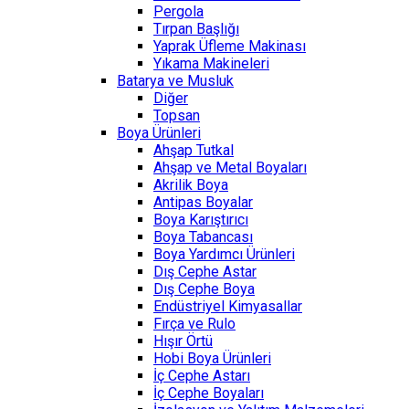
Pergola
Tırpan Başlığı
Yaprak Üfleme Makinası
Yıkama Makineleri
Batarya ve Musluk
Diğer
Topsan
Boya Ürünleri
Ahşap Tutkal
Ahşap ve Metal Boyaları
Akrilik Boya
Antipas Boyalar
Boya Karıştırıcı
Boya Tabancası
Boya Yardımcı Ürünleri
Dış Cephe Astar
Dış Cephe Boya
Endüstriyel Kimyasallar
Fırça ve Rulo
Hışır Örtü
Hobi Boya Ürünleri
İç Cephe Astarı
İç Cephe Boyaları