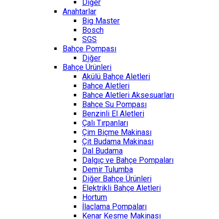
Diğer
Anahtarlar
Big Master
Bosch
SGS
Bahçe Pompası
Diğer
Bahçe Ürünleri
Akülü Bahçe Aletleri
Bahçe Aletleri
Bahçe Aletleri Aksesuarları
Bahçe Su Pompası
Benzinli El Aletleri
Çalı Tırpanları
Çim Biçme Makinası
Çit Budama Makinası
Dal Budama
Dalgıç ve Bahçe Pompaları
Demir Tulumba
Diğer Bahçe Ürünleri
Elektrikli Bahçe Aletleri
Hortum
İlaçlama Pompaları
Kenar Kesme Makinası