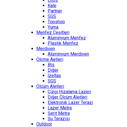
Eltos
Kale
Partner
SGS
Topshop
Yuma
Menfez Çeşitleri
Alüminyum Menfez
Plastik Menfez
Merdiven
Alüminyum Merdiven
Ölçme Aetleri
Bts
Diğer
İzeltaş
SGS
Ölçüm Aletleri
Çizgi Hizalama Lazeri
Diğer Ölçüm Aletleri
Elektronik Lazer Terazi
Lazer Metre
Şerit Metre
Su Terazisi
Outdoor