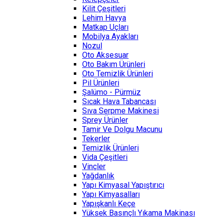
Kilit Çeşitleri
Lehim Havya
Matkap Uçları
Mobilya Ayakları
Nozul
Oto Aksesuar
Oto Bakım Ürünleri
Oto Temizlik Ürünleri
Pil Ürünleri
Şalümo - Pürmüz
Sıcak Hava Tabancası
Sıva Serpme Makinesi
Sprey Ürünler
Tamir Ve Dolgu Macunu
Tekerler
Temizlik Ürünleri
Vida Çeşitleri
Vinçler
Yağdanlık
Yapı Kimyasal Yapıştırıcı
Yapı Kimyasalları
Yapışkanlı Keçe
Yüksek Basınçlı Yıkama Makinası