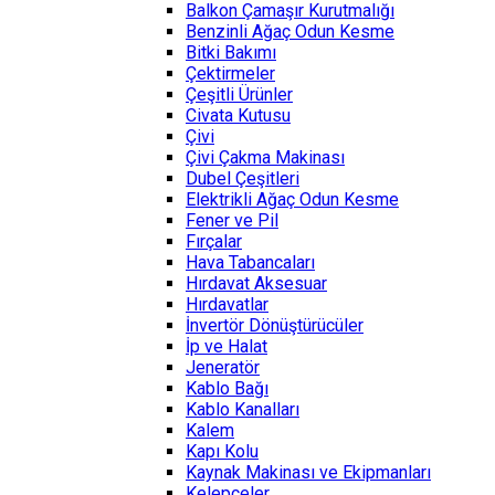
Balkon Çamaşır Kurutmalığı
Benzinli Ağaç Odun Kesme
Bitki Bakımı
Çektirmeler
Çeşitli Ürünler
Civata Kutusu
Çivi
Çivi Çakma Makinası
Dubel Çeşitleri
Elektrikli Ağaç Odun Kesme
Fener ve Pil
Fırçalar
Hava Tabancaları
Hırdavat Aksesuar
Hırdavatlar
İnvertör Dönüştürücüler
İp ve Halat
Jeneratör
Kablo Bağı
Kablo Kanalları
Kalem
Kapı Kolu
Kaynak Makinası ve Ekipmanları
Kelepçeler