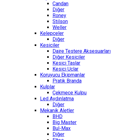
Candan
Diğer
Roney
Stilson
Weller
Kelepçeler
Diğer
Kesiciler
Daire Testere Aksesuarları
Diğer Kesiciler
Kesici Taşlar
Kesici Uçlar
Koruyucu Ekipmanlar
Pratik Branda
Kulplar
Çekmece Kulpu
Led Aydınlatma
Diğer
Mekanik Aletler
BHD
Big Master
Bul-Max
Diğer