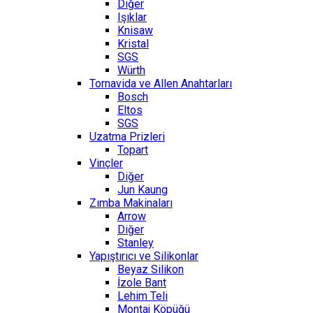
Diğer
Işıklar
Knisaw
Kristal
SGS
Würth
Tornavida ve Allen Anahtarları
Bosch
Eltos
SGS
Uzatma Prizleri
Topart
Vinçler
Diğer
Jun Kaung
Zımba Makinaları
Arrow
Diğer
Stanley
Yapıştırıcı ve Silikonlar
Beyaz Silikon
İzole Bant
Lehim Teli
Montaj Köpüğü