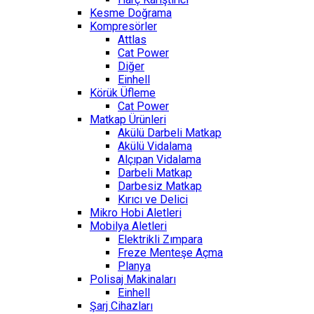
Kesme Doğrama
Kompresörler
Attlas
Cat Power
Diğer
Einhell
Körük Üfleme
Cat Power
Matkap Ürünleri
Akülü Darbeli Matkap
Akülü Vidalama
Alçıpan Vidalama
Darbeli Matkap
Darbesiz Matkap
Kırıcı ve Delici
Mikro Hobi Aletleri
Mobilya Aletleri
Elektrikli Zımpara
Freze Menteşe Açma
Planya
Polisaj Makinaları
Einhell
Şarj Cihazları