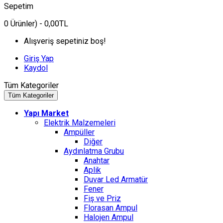
Sepetim
0
Ürünler)
- 0,00TL
Alışveriş sepetiniz boş!
Giriş Yap
Kaydol
Tüm Kategoriler
Tüm Kategoriler
Yapı Market
Elektrik Malzemeleri
Ampüller
Diğer
Aydınlatma Grubu
Anahtar
Aplik
Duvar Led Armatür
Fener
Fiş ve Priz
Florasan Ampul
Halojen Ampul