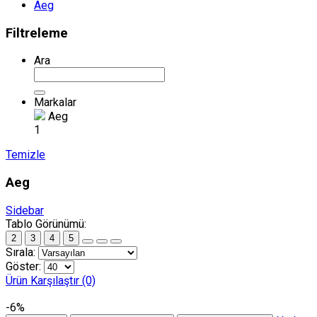
Aeg
Filtreleme
Ara
Markalar
Aeg
1
Temizle
Aeg
Sidebar
Tablo Görünümü:
2
3
4
5
Sırala:
Göster:
Ürün Karşılaştır (0)
-6%