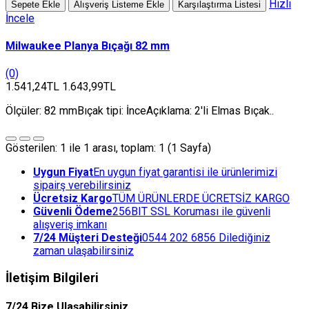
Hızlı
Sepete Ekle
Alışveriş Listeme Ekle
Karşılaştırma Listesi
İncele
Milwaukee Planya Bıçağı 82 mm
(0)
1.541,24TL
1.643,99TL
Ölçüler: 82 mmBıçak tipi: İnceAçıklama: 2'li Elmas Bıçak..
Gösterilen: 1 ile 1 arası, toplam: 1 (1 Sayfa)
Uygun Fiyat
En uygun fiyat garantisi ile ürünlerimizi
sipairş verebilirsiniz
Ücretsiz Kargo
TÜM ÜRÜNLERDE ÜCRETSİZ KARGO
Güvenli Ödeme
256BIT SSL Koruması ile güvenli
alışveriş imkanı
7/24 Müşteri Desteği
0544 202 6856 Dilediğiniz
zaman ulaşabilirsiniz
İletişim Bilgileri
7/24 Bize Ulaşabilirsiniz