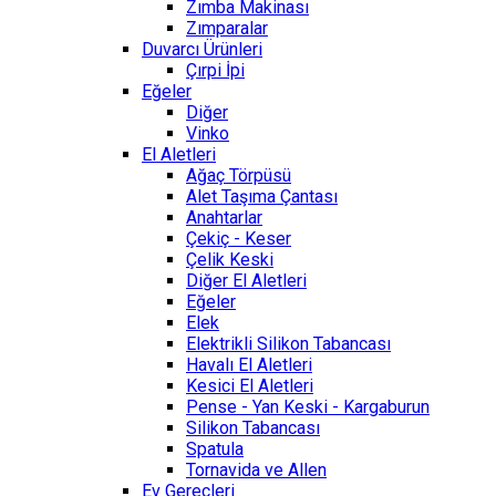
Zımba Makinası
Zımparalar
Duvarcı Ürünleri
Çırpi İpi
Eğeler
Diğer
Vinko
El Aletleri
Ağaç Törpüsü
Alet Taşıma Çantası
Anahtarlar
Çekiç - Keser
Çelik Keski
Diğer El Aletleri
Eğeler
Elek
Elektrikli Silikon Tabancası
Havalı El Aletleri
Kesici El Aletleri
Pense - Yan Keski - Kargaburun
Silikon Tabancası
Spatula
Tornavida ve Allen
Ev Gereçleri