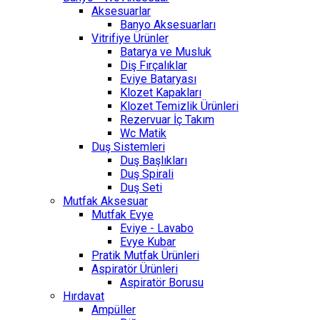
Aksesuarlar
Banyo Aksesuarları
Vitrifiye Ürünler
Batarya ve Musluk
Diş Fırçalıklar
Eviye Bataryası
Klozet Kapakları
Klozet Temizlik Ürünleri
Rezervuar İç Takım
Wc Matik
Duş Sistemleri
Duş Başlıkları
Duş Spirali
Duş Seti
Mutfak Aksesuar
Mutfak Evye
Eviye - Lavabo
Evye Kubar
Pratik Mutfak Ürünleri
Aspiratör Ürünleri
Aspiratör Borusu
Hırdavat
Ampüller