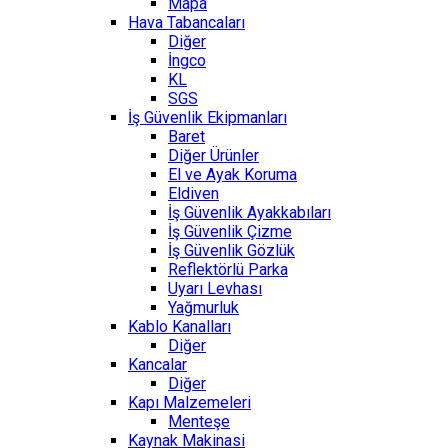
Mapa
Hava Tabancaları
Diğer
İngco
KL
SGS
İş Güvenlik Ekipmanları
Baret
Diğer Ürünler
El ve Ayak Koruma
Eldiven
İş Güvenlik Ayakkabıları
İş Güvenlik Çizme
İş Güvenlik Gözlük
Reflektörlü Parka
Uyarı Levhası
Yağmurluk
Kablo Kanalları
Diğer
Kancalar
Diğer
Kapı Malzemeleri
Menteşe
Kaynak Makinasi