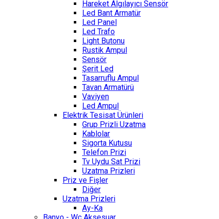
Hareket Algılayıcı Sensör
Led Bant Armatür
Led Panel
Led Trafo
Light Butonu
Rustik Ampul
Sensör
Şerit Led
Tasarruflu Ampul
Tavan Armatürü
Vaviyen
Led Ampul
Elektrik Tesisat Ürünleri
Grup Prizli Uzatma
Kablolar
Sigorta Kutusu
Telefon Prizi
Tv Uydu Sat Prizi
Uzatma Prizleri
Priz ve Fişler
Diğer
Uzatma Prizleri
Ay-Ka
Banyo - Wc Aksesuar