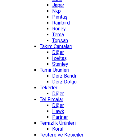
Japar
Nkp
Pimtaş
Rainbird
Roney
Tema
Topsan
Takım Çantaları
Diğer
İzeltaş
Stanley
Tamir Ürünleri
Derz Bandı
Derz Dolgu
Tekerler
Diğer
Tel Fırçalar
Diğer
Hawk
Partner
Temizlik Ürünleri
Koral
Testere ve Kesiciler