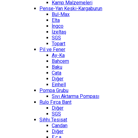
Kamp Malzemeleri
Pense-Yan Keski-Kargaburun
Bul-Max
Elta
İngco
İzeltaş
SGS
Topart
Pil ve Fener
Ay-Ka
Bahçem
Baku
Cata
Diğer
Einhell
Pompa Grubu
Sıvı Aktarma Pompası
Rulo Fırça Bant
Diğer
SGS
Sıhhı Tesisat
Candan
Diğer
E.c.a