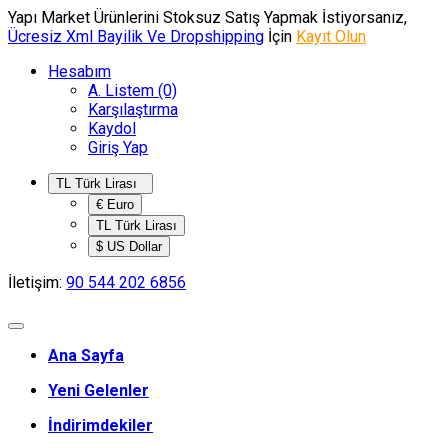
Yapı Market Ürünlerini Stoksuz Satış Yapmak İstiyorsanız,
Ücresiz Xml Bayilik Ve Dropshipping
İçin
Kayıt Olun
Hesabım
A. Listem (0)
Karşılaştırma
Kaydol
Giriş Yap
TL Türk Lirası
€ Euro
TL Türk Lirası
$ US Dollar
İletişim:
90 544 202 6856
Ana Sayfa
Yeni Gelenler
İndirimdekiler