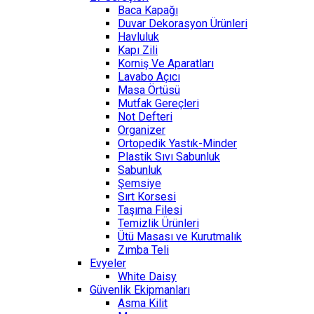
Baca Kapağı
Duvar Dekorasyon Ürünleri
Havluluk
Kapı Zili
Korniş Ve Aparatları
Lavabo Açıcı
Masa Örtüsü
Mutfak Gereçleri
Not Defteri
Organizer
Ortopedik Yastık-Minder
Plastik Sıvı Sabunluk
Sabunluk
Şemsiye
Sırt Korsesi
Taşıma Filesi
Temizlik Ürünleri
Ütü Masası ve Kurutmalık
Zımba Teli
Evyeler
White Daisy
Güvenlik Ekipmanları
Asma Kilit