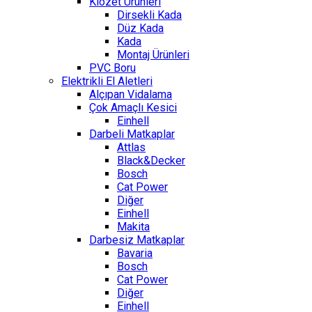
Klozet Ürünleri
Dirsekli Kada
Düz Kada
Kada
Montaj Ürünleri
PVC Boru
Elektrikli El Aletleri
Alçıpan Vidalama
Çok Amaçlı Kesici
Einhell
Darbeli Matkaplar
Attlas
Black&Decker
Bosch
Cat Power
Diğer
Einhell
Makita
Darbesiz Matkaplar
Bavaria
Bosch
Cat Power
Diğer
Einhell