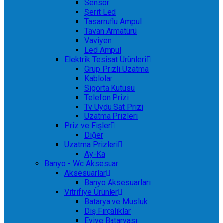
Sensör
Şerit Led
Tasarruflu Ampul
Tavan Armatürü
Vaviyen
Led Ampul
Elektrik Tesisat Ürünleri
Grup Prizli Uzatma
Kablolar
Sigorta Kutusu
Telefon Prizi
Tv Uydu Sat Prizi
Uzatma Prizleri
Priz ve Fişler
Diğer
Uzatma Prizleri
Ay-Ka
Banyo - Wc Aksesuar
Aksesuarlar
Banyo Aksesuarları
Vitrifiye Ürünler
Batarya ve Musluk
Diş Fırçalıklar
Eviye Bataryası