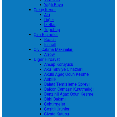
Yağlı Boya
Çekiç Keser
Aki
Diğer
İzeltaş
Topshop
Çim Biçmeler
Bosch
Einhell
Çivi Çakma Makinaları
Arrow
Diğer Hırdavat
Ahşap Koruyucu
Akü Takviye Cihazları
Akülü Ağaç Odun Kesme
Askılık
Balata Temizleme Spreyi
Balkon Çamaşır Kurutmalığı
Benzinli Ağaç Odun Kesme
Bitki Bakımı
Çektirmeler
Çeşitli Ürünler
Civata Kutusu