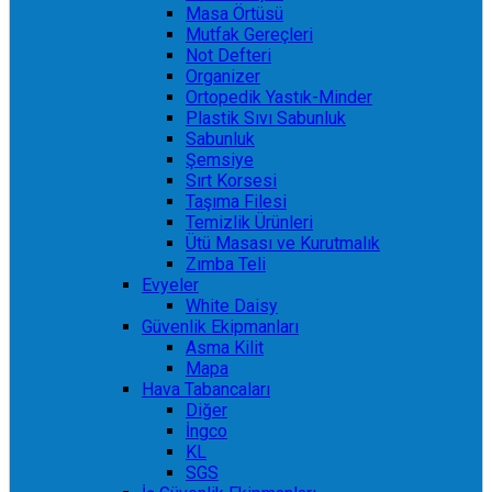
Masa Örtüsü
Mutfak Gereçleri
Not Defteri
Organizer
Ortopedik Yastık-Minder
Plastik Sıvı Sabunluk
Sabunluk
Şemsiye
Sırt Korsesi
Taşıma Filesi
Temizlik Ürünleri
Ütü Masası ve Kurutmalık
Zımba Teli
Evyeler
White Daisy
Güvenlik Ekipmanları
Asma Kilit
Mapa
Hava Tabancaları
Diğer
İngco
KL
SGS