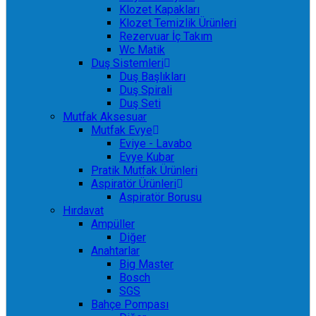
Klozet Kapakları
Klozet Temizlik Ürünleri
Rezervuar İç Takım
Wc Matik
Duş Sistemleri
Duş Başlıkları
Duş Spirali
Duş Seti
Mutfak Aksesuar
Mutfak Evye
Eviye - Lavabo
Evye Kubar
Pratik Mutfak Ürünleri
Aspiratör Ürünleri
Aspiratör Borusu
Hırdavat
Ampüller
Diğer
Anahtarlar
Big Master
Bosch
SGS
Bahçe Pompası