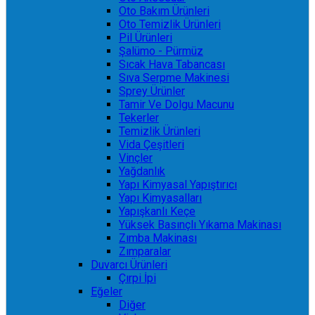
Oto Bakım Ürünleri
Oto Temizlik Ürünleri
Pil Ürünleri
Şalümo - Pürmüz
Sıcak Hava Tabancası
Sıva Serpme Makinesi
Sprey Ürünler
Tamir Ve Dolgu Macunu
Tekerler
Temizlik Ürünleri
Vida Çeşitleri
Vinçler
Yağdanlık
Yapı Kimyasal Yapıştırıcı
Yapı Kimyasalları
Yapışkanlı Keçe
Yüksek Basınçlı Yıkama Makinası
Zımba Makinası
Zımparalar
Duvarcı Ürünleri
Çırpi İpi
Eğeler
Diğer