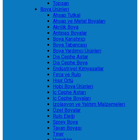
Topsan
Boya Ürünleri
Ahşap Tutkal
Ahşap ve Metal Boyaları
Akrilik Boya
Antipas Boyalar
Boya Karıştırıcı
Boya Tabancası
Boya Yardımcı Ürünleri
Dış Cephe Astar
Dış Cephe Boya
Endüstriyel Kimyasallar
Fırça ve Rulo
Hışır Örtü
Hobi Boya Ürünleri
İç Cephe Astarı
İç Cephe Boyaları
İzolasyon ve Yalıtım Malzemeleri
Özel Boyalar
Rulo Eleği
Sprey Boya
Tavan Boyası
Tiner
Vernikler