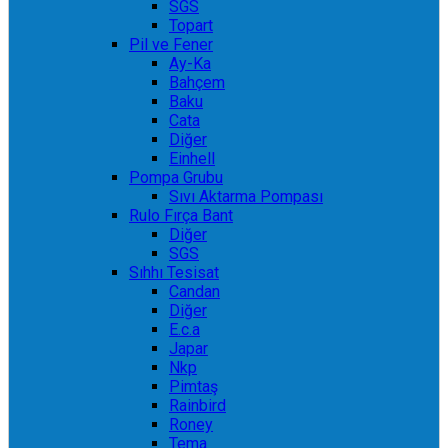
SGS
Topart
Pil ve Fener
Ay-Ka
Bahçem
Baku
Cata
Diğer
Einhell
Pompa Grubu
Sıvı Aktarma Pompası
Rulo Fırça Bant
Diğer
SGS
Sıhhı Tesisat
Candan
Diğer
E.c.a
Japar
Nkp
Pimtaş
Rainbird
Roney
Tema