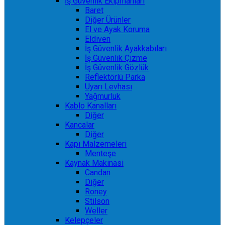
İş Güvenlik Ekipmanları
Baret
Diğer Ürünler
El ve Ayak Koruma
Eldiven
İş Güvenlik Ayakkabıları
İş Güvenlik Çizme
İş Güvenlik Gözlük
Reflektörlü Parka
Uyarı Levhası
Yağmurluk
Kablo Kanalları
Diğer
Kancalar
Diğer
Kapı Malzemeleri
Menteşe
Kaynak Makinasi
Candan
Diğer
Roney
Stilson
Weller
Kelepçeler