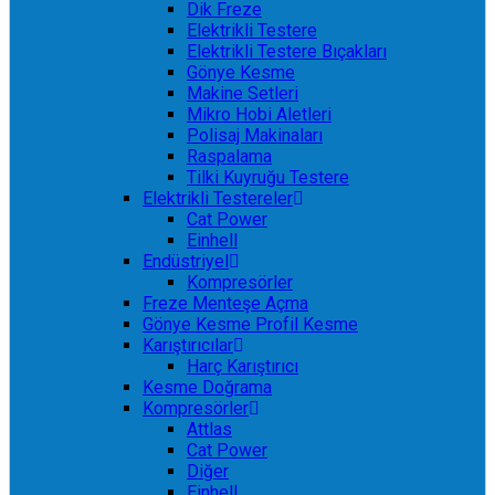
Dik Freze
Elektrikli Testere
Elektrikli Testere Bıçakları
Gönye Kesme
Makine Setleri
Mikro Hobi Aletleri
Polisaj Makinaları
Raspalama
Tilki Kuyruğu Testere
Elektrikli Testereler
Cat Power
Einhell
Endüstriyel
Kompresörler
Freze Menteşe Açma
Gönye Kesme Profil Kesme
Karıştırıcılar
Harç Karıştırıcı
Kesme Doğrama
Kompresörler
Attlas
Cat Power
Diğer
Einhell