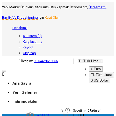
Yapı Market Ürünlerini Stoksuz Satış Yapmak İstiyorsanız,
Ücresiz Xml
Bayilik Ve Dropshipping
İçin
Kayıt Olun
Hesabım
A. Listem (0)
Karşılaştırma
Kaydol
Giriş Yap
İletişim:
90 544 202 6856
TL Türk Lirası
€ Euro
TL Türk Lirası
$ US Dollar
Ana Sayfa
Yeni Gelenler
İndirimdekiler
Sepetim
0
Ürünler)
Giriş Yap
- 0,00TL