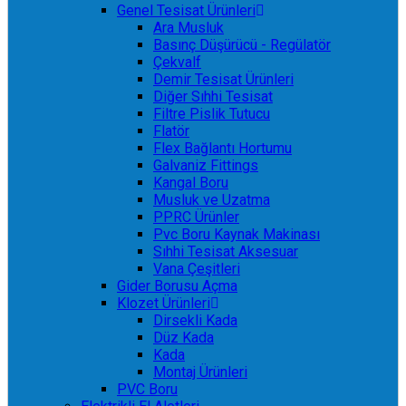
Genel Tesisat Ürünleri
Ara Musluk
Basınç Düşürücü - Regülatör
Çekvalf
Demir Tesisat Ürünleri
Diğer Sıhhi Tesisat
Filtre Pislik Tutucu
Flatör
Flex Bağlantı Hortumu
Galvaniz Fittings
Kangal Boru
Musluk ve Uzatma
PPRC Ürünler
Pvc Boru Kaynak Makinası
Sıhhi Tesisat Aksesuar
Vana Çeşitleri
Gider Borusu Açma
Klozet Ürünleri
Dirsekli Kada
Düz Kada
Kada
Montaj Ürünleri
PVC Boru