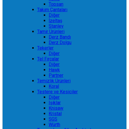
Topsan
Takım Çantaları
Diğer
İzeltaş
Stanley
Tamir Ürünleri
Derz Bandı
Derz Dolgu
Tekerler
Diğer
Tel Fırçalar
Diğer
Hawk
Partner
Temizlik Ürünleri
Koral
Testere ve Kesiciler
Diğer
Işıklar
Knisaw
Kristal
SGS
Würth