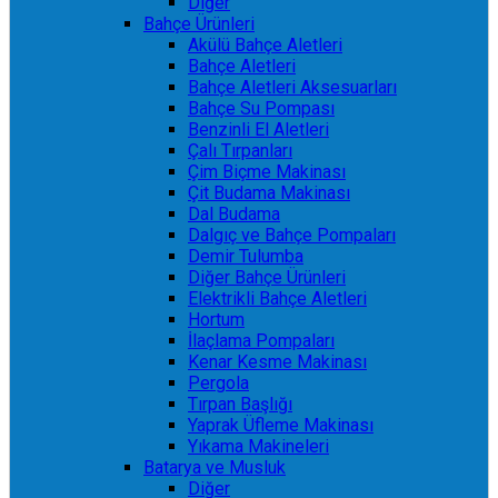
Diğer
Bahçe Ürünleri
Akülü Bahçe Aletleri
Bahçe Aletleri
Bahçe Aletleri Aksesuarları
Bahçe Su Pompası
Benzinli El Aletleri
Çalı Tırpanları
Çim Biçme Makinası
Çit Budama Makinası
Dal Budama
Dalgıç ve Bahçe Pompaları
Demir Tulumba
Diğer Bahçe Ürünleri
Elektrikli Bahçe Aletleri
Hortum
İlaçlama Pompaları
Kenar Kesme Makinası
Pergola
Tırpan Başlığı
Yaprak Üfleme Makinası
Yıkama Makineleri
Batarya ve Musluk
Diğer