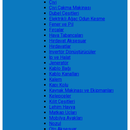
Çivi
Çivi Çakma Makinası
Dubel Çeşitleri
Elektrikli Ağaç Odun Kesme
Fener ve Pil
Fırçalar
Hava Tabancaları
Hırdavat Aksesuar
Hırdavatlar
İnvertör Dönüştürücüler
İp ve Halat
Jeneratör
Kablo Bağı
Kablo Kanalları
Kalem
Kapı Kolu
Kaynak Makinası ve Ekipmanları
Kelepçeler
Kilit Çeşitleri
Lehim Havya
Matkap Uçları
Mobilya Ayakları
Nozul
Oto Aksesuar