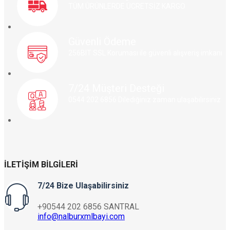
TÜM ÜRÜNLERDE ÜCRETSİZ KARGO
Güvenli Ödeme
256BIT SSL Koruması ile güvenli alışveriş imkanı
7/24 Müşteri Desteği
0544 202 6856 Dilediğiniz zaman ulaşabilirsiniz
İLETIŞIM BILGILERI
7/24 Bize Ulaşabilirsiniz
+90544 202 6856 SANTRAL
info@nalburxmlbayi.com