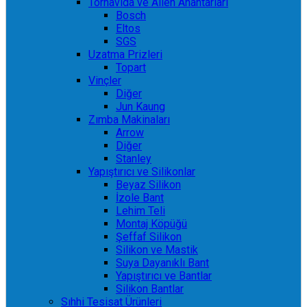
Tornavida ve Allen Anahtarları
Bosch
Eltos
SGS
Uzatma Prizleri
Topart
Vinçler
Diğer
Jun Kaung
Zımba Makinaları
Arrow
Diğer
Stanley
Yapıştırıcı ve Silikonlar
Beyaz Silikon
İzole Bant
Lehim Teli
Montaj Köpüğü
Şeffaf Silikon
Silikon ve Mastik
Suya Dayanıklı Bant
Yapıştırıcı ve Bantlar
Silikon Bantlar
Sıhhi Tesisat Ürünleri