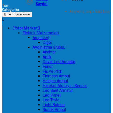
Kaydol
Tüm
Kategoriler
Alışveriş sepetiniz boş!
Tüm Kategoriler
Yapı Market
Elektrik Malzemeleri
Ampüller
Diğer
Aydınlatma Grubu
Anahtar
Aplik
Duvar Led Armatür
Fener
Fiş ve Priz
Florasan Ampul
Halojen Ampul
Hareket Algılayıcı Sensör
Led Bant Armatür
Led Panel
Led Trafo
Light Butonu
Rustik Ampul