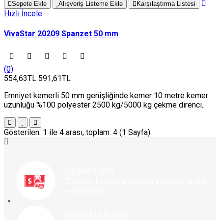
Sepete Ekle
Alışveriş Listeme Ekle
Karşılaştırma Listesi
Hızlı İncele
VivaStar 20209 Spanzet 50 mm
(0)
554,63TL
591,61TL
Emniyet kemerli 50 mm genişliğinde kemer 10 metre kemer
uzunluğu %100 polyester 2500 kg/5000 kg çekme direnci..
Gösterilen: 1 ile 4 arası, toplam: 4 (1 Sayfa)
Uygun Fiyat
En uygun fiyat garantisi ile ürünlerimizi sipairş
verebilirsiniz
Ücretsiz Kargo