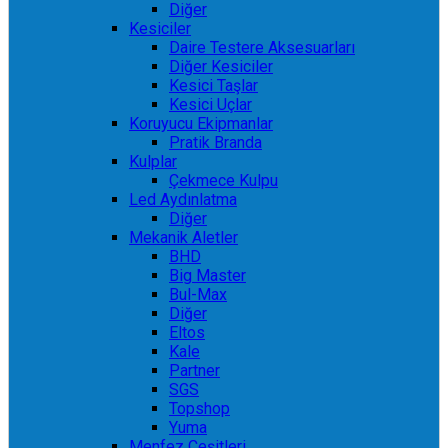
Diğer
Kesiciler
Daire Testere Aksesuarları
Diğer Kesiciler
Kesici Taşlar
Kesici Uçlar
Koruyucu Ekipmanlar
Pratik Branda
Kulplar
Çekmece Kulpu
Led Aydınlatma
Diğer
Mekanik Aletler
BHD
Big Master
Bul-Max
Diğer
Eltos
Kale
Partner
SGS
Topshop
Yuma
Menfez Çeşitleri