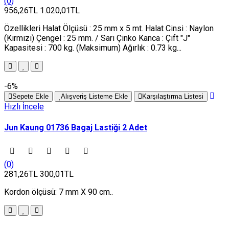
(0)
956,26TL
1.020,01TL
Özellikleri Halat Ölçüsü : 25 mm x 5 mt. Halat Cinsi : Naylon
(Kırmızı) Çengel : 25 mm. / Sarı Çinko Kanca : Çift "J"
Kapasitesi : 700 kg. (Maksimum) Ağırlık : 0.73 kg...
-6%
Sepete Ekle
Alışveriş Listeme Ekle
Karşılaştırma Listesi
Hızlı İncele
Jun Kaung 01736 Bagaj Lastiği 2 Adet
(0)
281,26TL
300,01TL
Kordon ölçüsü: 7 mm X 90 cm..