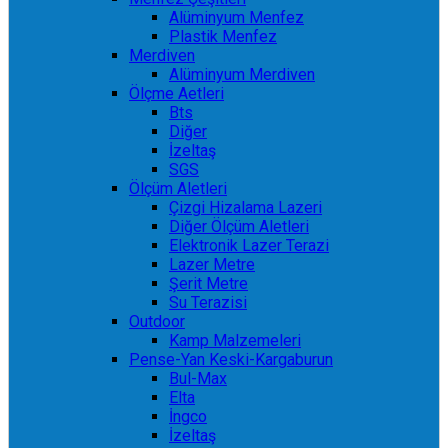
Alüminyum Menfez
Plastik Menfez
Merdiven
Alüminyum Merdiven
Ölçme Aetleri
Bts
Diğer
İzeltaş
SGS
Ölçüm Aletleri
Çizgi Hizalama Lazeri
Diğer Ölçüm Aletleri
Elektronik Lazer Terazi
Lazer Metre
Şerit Metre
Su Terazisi
Outdoor
Kamp Malzemeleri
Pense-Yan Keski-Kargaburun
Bul-Max
Elta
İngco
İzeltaş