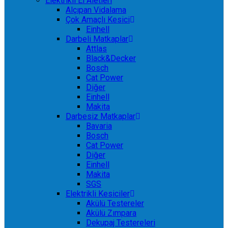
Elektrikli El Aletleri
Alçıpan Vidalama
Çok Amaçlı Kesici
Einhell
Darbeli Matkaplar
Attlas
Black&Decker
Bosch
Cat Power
Diğer
Einhell
Makita
Darbesiz Matkaplar
Bavaria
Bosch
Cat Power
Diğer
Einhell
Makita
SGS
Elektrikli Kesiciler
Akülü Testereler
Akülü Zımpara
Dekupaj Testereleri