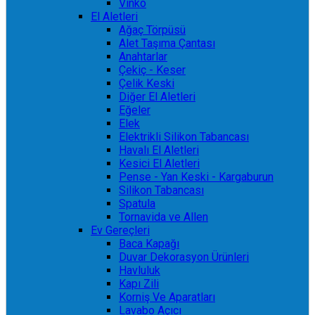
Vinko
El Aletleri
Ağaç Törpüsü
Alet Taşıma Çantası
Anahtarlar
Çekiç - Keser
Çelik Keski
Diğer El Aletleri
Eğeler
Elek
Elektrikli Silikon Tabancası
Havalı El Aletleri
Kesici El Aletleri
Pense - Yan Keski - Kargaburun
Silikon Tabancası
Spatula
Tornavida ve Allen
Ev Gereçleri
Baca Kapağı
Duvar Dekorasyon Ürünleri
Havluluk
Kapı Zili
Korniş Ve Aparatları
Lavabo Açıcı