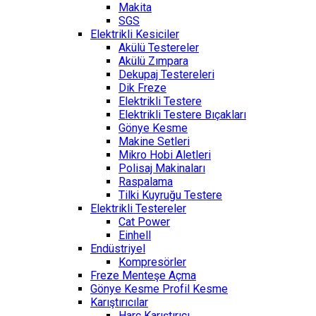
Makita
SGS
Elektrikli Kesiciler
Akülü Testereler
Akülü Zımpara
Dekupaj Testereleri
Dik Freze
Elektrikli Testere
Elektrikli Testere Bıçakları
Gönye Kesme
Makine Setleri
Mikro Hobi Aletleri
Polisaj Makinaları
Raspalama
Tilki Kuyruğu Testere
Elektrikli Testereler
Cat Power
Einhell
Endüstriyel
Kompresörler
Freze Menteşe Açma
Gönye Kesme Profil Kesme
Karıştırıcılar
Harç Karıştırıcı