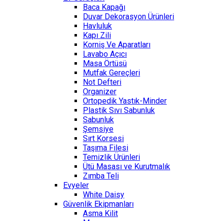
Baca Kapağı
Duvar Dekorasyon Ürünleri
Havluluk
Kapı Zili
Korniş Ve Aparatları
Lavabo Açıcı
Masa Örtüsü
Mutfak Gereçleri
Not Defteri
Organizer
Ortopedik Yastık-Minder
Plastik Sıvı Sabunluk
Sabunluk
Şemsiye
Sırt Korsesi
Taşıma Filesi
Temizlik Ürünleri
Ütü Masası ve Kurutmalık
Zımba Teli
Evyeler
White Daisy
Güvenlik Ekipmanları
Asma Kilit