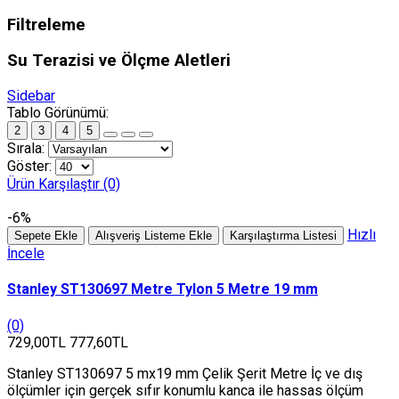
Filtreleme
Su Terazisi ve Ölçme Aletleri
Sidebar
Tablo Görünümü:
2
3
4
5
Sırala:
Göster:
Ürün Karşılaştır (0)
-6%
Hızlı
Sepete Ekle
Alışveriş Listeme Ekle
Karşılaştırma Listesi
İncele
Stanley ST130697 Metre Tylon 5 Metre 19 mm
(0)
729,00TL
777,60TL
Stanley ST130697 5 mx19 mm Çelik Şerit Metre İç ve dış
ölçümler için gerçek sıfır konumlu kanca ile hassas ölçüm