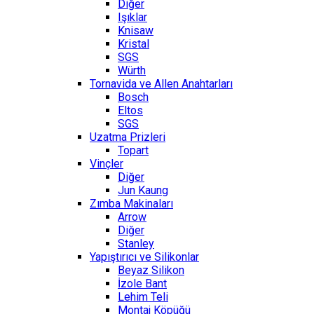
Diğer
Işıklar
Knisaw
Kristal
SGS
Würth
Tornavida ve Allen Anahtarları
Bosch
Eltos
SGS
Uzatma Prizleri
Topart
Vinçler
Diğer
Jun Kaung
Zımba Makinaları
Arrow
Diğer
Stanley
Yapıştırıcı ve Silikonlar
Beyaz Silikon
İzole Bant
Lehim Teli
Montaj Köpüğü