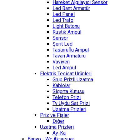
Hareket Algılayıcı Sensör
Led Bant Armatür
Led Panel
Led Trafo
Light Butonu
Rustik Ampul
Sensör
Şerit Led
Tasarruflu Ampul
Tavan Armatürü
Vaviyen
Led Ampul
Elektrik Tesisat Ürünleri
Grup Prizli Uzatma
Kablolar
Sigorta Kutusu
Telefon Prizi
Tv Uydu Sat Prizi
Uzatma Prizleri
Priz ve Fişler
Diğer
Uzatma Prizleri
Ay-Ka
Banyo - Wc Aksesuar