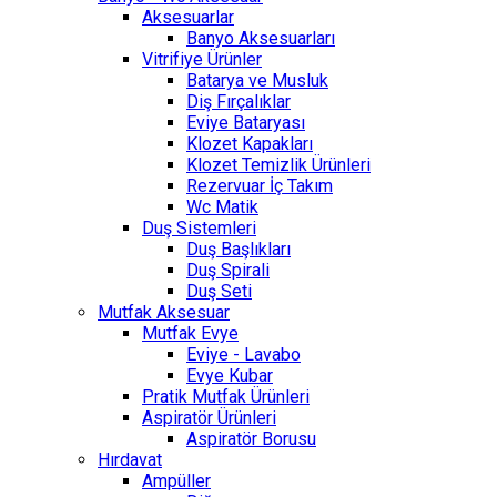
Aksesuarlar
Banyo Aksesuarları
Vitrifiye Ürünler
Batarya ve Musluk
Diş Fırçalıklar
Eviye Bataryası
Klozet Kapakları
Klozet Temizlik Ürünleri
Rezervuar İç Takım
Wc Matik
Duş Sistemleri
Duş Başlıkları
Duş Spirali
Duş Seti
Mutfak Aksesuar
Mutfak Evye
Eviye - Lavabo
Evye Kubar
Pratik Mutfak Ürünleri
Aspiratör Ürünleri
Aspiratör Borusu
Hırdavat
Ampüller