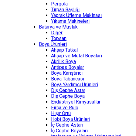
Pergola
Tırpan Başlığı
Yaprak Üfleme Makinası
Yıkama Makineleri
Batarya ve Musluk
Diğer
Topsan
Boya Ürünleri
Ahşap Tutkal
Ahşap ve Metal Boyaları
Akrilik Boya
Antipas Boyalar
Boya Karıştırıcı
Boya Tabancası
Boya Yardımcı Ürünleri
Dış Cephe Astar
Dış Cephe Boya
Endüstriyel Kimyasallar
Fırça ve Rulo
Hışır Örtü
Hobi Boya Ürünleri
İç Cephe Astarı
İç Cephe Boyaları