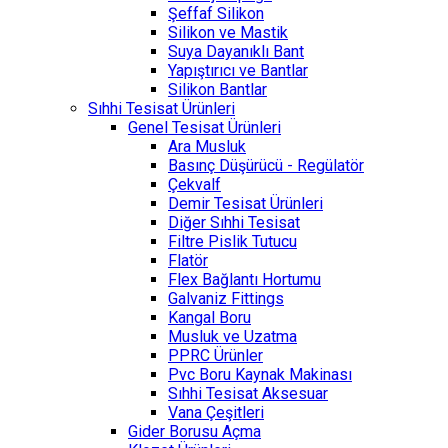
Şeffaf Silikon
Silikon ve Mastik
Suya Dayanıklı Bant
Yapıştırıcı ve Bantlar
Silikon Bantlar
Sıhhi Tesisat Ürünleri
Genel Tesisat Ürünleri
Ara Musluk
Basınç Düşürücü - Regülatör
Çekvalf
Demir Tesisat Ürünleri
Diğer Sıhhi Tesisat
Filtre Pislik Tutucu
Flatör
Flex Bağlantı Hortumu
Galvaniz Fittings
Kangal Boru
Musluk ve Uzatma
PPRC Ürünler
Pvc Boru Kaynak Makinası
Sıhhi Tesisat Aksesuar
Vana Çeşitleri
Gider Borusu Açma