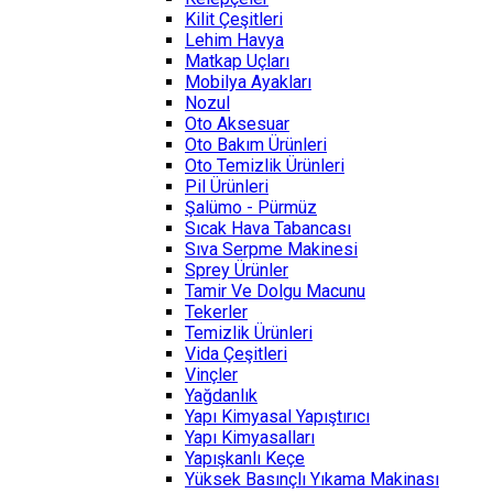
Kilit Çeşitleri
Lehim Havya
Matkap Uçları
Mobilya Ayakları
Nozul
Oto Aksesuar
Oto Bakım Ürünleri
Oto Temizlik Ürünleri
Pil Ürünleri
Şalümo - Pürmüz
Sıcak Hava Tabancası
Sıva Serpme Makinesi
Sprey Ürünler
Tamir Ve Dolgu Macunu
Tekerler
Temizlik Ürünleri
Vida Çeşitleri
Vinçler
Yağdanlık
Yapı Kimyasal Yapıştırıcı
Yapı Kimyasalları
Yapışkanlı Keçe
Yüksek Basınçlı Yıkama Makinası