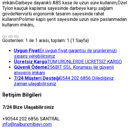
imkânıDarbeye dayanıklı ABS kasa ile uzun süre kullanım,Özel
Tylon kauçuk kaplama sayesinde darbeye karşı sağlam
gövdeNervürlü ergonomik tasarım sayesinde rahat
kullanımPolimer kaplı şerit sayesinde uzun süre paslanmadan
kullanım imkânı,..
Gösterilen: 1 ile 1 arası, toplam: 1 (1 Sayfa)
Uygun Fiyat
En uygun fiyat garantisi ile ürünlerimizi
sipairş verebilirsiniz
Ücretsiz Kargo
TÜM ÜRÜNLERDE ÜCRETSİZ KARGO
Güvenli Ödeme
256BIT SSL Koruması ile güvenli
alışveriş imkanı
7/24 Müşteri Desteği
0544 202 6856 Dilediğiniz
zaman ulaşabilirsiniz
İletişim Bilgileri
7/24 Bize Ulaşabilirsiniz
+90544 202 6856 SANTRAL
info@nalburxmlbayi.com