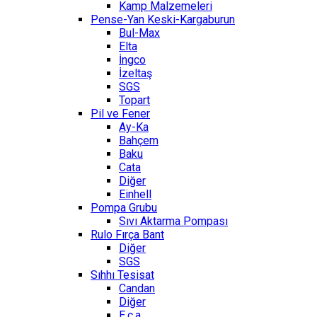
Kamp Malzemeleri
Pense-Yan Keski-Kargaburun
Bul-Max
Elta
İngco
İzeltaş
SGS
Topart
Pil ve Fener
Ay-Ka
Bahçem
Baku
Cata
Diğer
Einhell
Pompa Grubu
Sıvı Aktarma Pompası
Rulo Fırça Bant
Diğer
SGS
Sıhhı Tesisat
Candan
Diğer
E.c.a