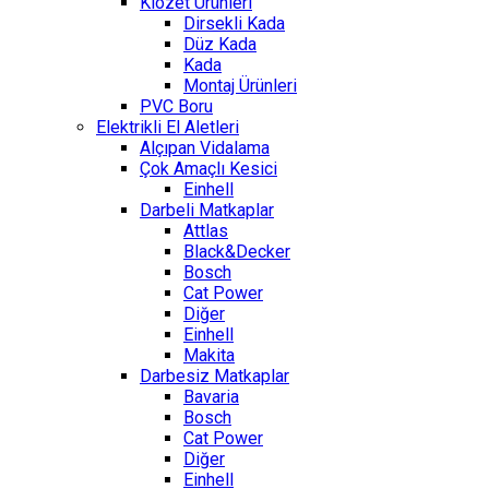
Klozet Ürünleri
Dirsekli Kada
Düz Kada
Kada
Montaj Ürünleri
PVC Boru
Elektrikli El Aletleri
Alçıpan Vidalama
Çok Amaçlı Kesici
Einhell
Darbeli Matkaplar
Attlas
Black&Decker
Bosch
Cat Power
Diğer
Einhell
Makita
Darbesiz Matkaplar
Bavaria
Bosch
Cat Power
Diğer
Einhell