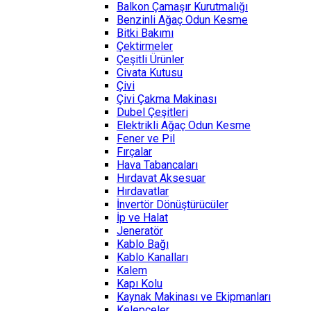
Balkon Çamaşır Kurutmalığı
Benzinli Ağaç Odun Kesme
Bitki Bakımı
Çektirmeler
Çeşitli Ürünler
Civata Kutusu
Çivi
Çivi Çakma Makinası
Dubel Çeşitleri
Elektrikli Ağaç Odun Kesme
Fener ve Pil
Fırçalar
Hava Tabancaları
Hırdavat Aksesuar
Hırdavatlar
İnvertör Dönüştürücüler
İp ve Halat
Jeneratör
Kablo Bağı
Kablo Kanalları
Kalem
Kapı Kolu
Kaynak Makinası ve Ekipmanları
Kelepçeler