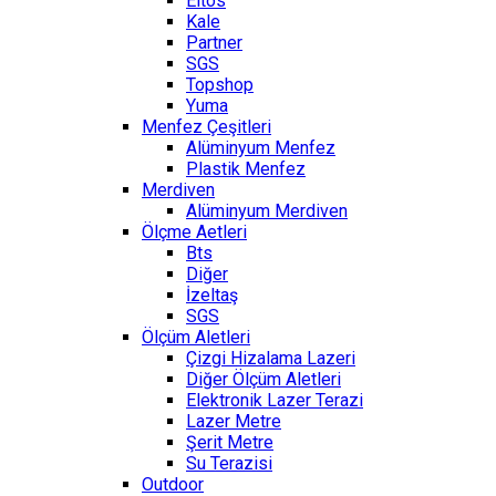
Eltos
Kale
Partner
SGS
Topshop
Yuma
Menfez Çeşitleri
Alüminyum Menfez
Plastik Menfez
Merdiven
Alüminyum Merdiven
Ölçme Aetleri
Bts
Diğer
İzeltaş
SGS
Ölçüm Aletleri
Çizgi Hizalama Lazeri
Diğer Ölçüm Aletleri
Elektronik Lazer Terazi
Lazer Metre
Şerit Metre
Su Terazisi
Outdoor