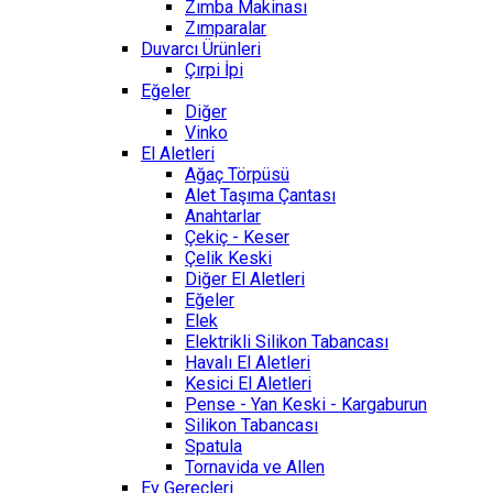
Zımba Makinası
Zımparalar
Duvarcı Ürünleri
Çırpi İpi
Eğeler
Diğer
Vinko
El Aletleri
Ağaç Törpüsü
Alet Taşıma Çantası
Anahtarlar
Çekiç - Keser
Çelik Keski
Diğer El Aletleri
Eğeler
Elek
Elektrikli Silikon Tabancası
Havalı El Aletleri
Kesici El Aletleri
Pense - Yan Keski - Kargaburun
Silikon Tabancası
Spatula
Tornavida ve Allen
Ev Gereçleri