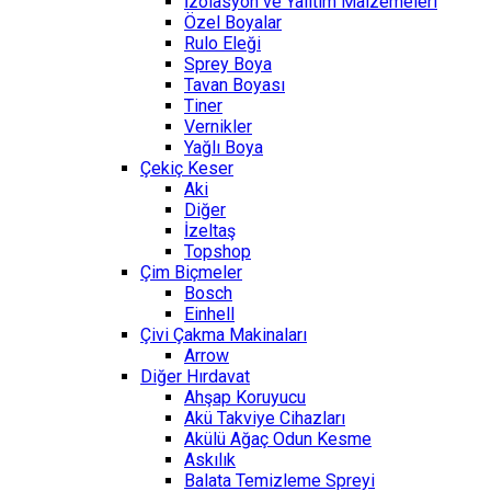
İzolasyon ve Yalıtım Malzemeleri
Özel Boyalar
Rulo Eleği
Sprey Boya
Tavan Boyası
Tiner
Vernikler
Yağlı Boya
Çekiç Keser
Aki
Diğer
İzeltaş
Topshop
Çim Biçmeler
Bosch
Einhell
Çivi Çakma Makinaları
Arrow
Diğer Hırdavat
Ahşap Koruyucu
Akü Takviye Cihazları
Akülü Ağaç Odun Kesme
Askılık
Balata Temizleme Spreyi