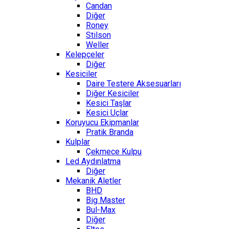
Candan
Diğer
Roney
Stilson
Weller
Kelepçeler
Diğer
Kesiciler
Daire Testere Aksesuarları
Diğer Kesiciler
Kesici Taşlar
Kesici Uçlar
Koruyucu Ekipmanlar
Pratik Branda
Kulplar
Çekmece Kulpu
Led Aydınlatma
Diğer
Mekanik Aletler
BHD
Big Master
Bul-Max
Diğer