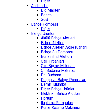
Diğer
Anahtarlar
Big Master
Bosch
SGS
Bahçe Pompası
Diğer
Bahçe Ürünleri
Akülü Bahçe Aletleri
Bahçe Aletleri
Bahçe Aletleri Aksesuarları
Bahçe Su Pompası
Benzinli El Aletleri
Çalı Tırpanları
Çim Biçme Makinası
Çit Budama Makinası
Dal Budama
Dalgıç ve Bahçe Pompaları
Demir Tulumba
Diğer Bahçe Ürünleri
Elektrikli Bahçe Aletleri
Hortum
İlaçlama Pompaları
Kenar Kesme Makinası