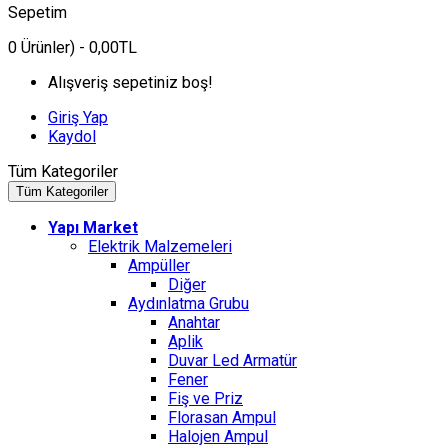
Sepetim
0
Ürünler)
- 0,00TL
Alışveriş sepetiniz boş!
Giriş Yap
Kaydol
Tüm Kategoriler
Tüm Kategoriler
Yapı Market
Elektrik Malzemeleri
Ampüller
Diğer
Aydınlatma Grubu
Anahtar
Aplik
Duvar Led Armatür
Fener
Fiş ve Priz
Florasan Ampul
Halojen Ampul