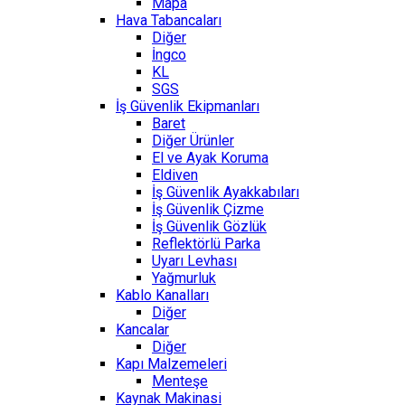
Mapa
Hava Tabancaları
Diğer
İngco
KL
SGS
İş Güvenlik Ekipmanları
Baret
Diğer Ürünler
El ve Ayak Koruma
Eldiven
İş Güvenlik Ayakkabıları
İş Güvenlik Çizme
İş Güvenlik Gözlük
Reflektörlü Parka
Uyarı Levhası
Yağmurluk
Kablo Kanalları
Diğer
Kancalar
Diğer
Kapı Malzemeleri
Menteşe
Kaynak Makinasi