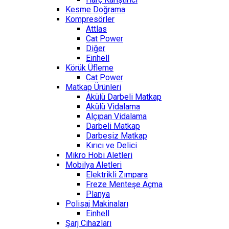
Kesme Doğrama
Kompresörler
Attlas
Cat Power
Diğer
Einhell
Körük Üfleme
Cat Power
Matkap Ürünleri
Akülü Darbeli Matkap
Akülü Vidalama
Alçıpan Vidalama
Darbeli Matkap
Darbesiz Matkap
Kırıcı ve Delici
Mikro Hobi Aletleri
Mobilya Aletleri
Elektrikli Zımpara
Freze Menteşe Açma
Planya
Polisaj Makinaları
Einhell
Şarj Cihazları