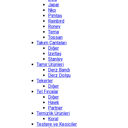
Japar
Nkp
Pimtaş
Rainbird
Roney
Tema
Topsan
Takım Çantaları
Diğer
İzeltaş
Stanley
Tamir Ürünleri
Derz Bandı
Derz Dolgu
Tekerler
Diğer
Tel Fırçalar
Diğer
Hawk
Partner
Temizlik Ürünleri
Koral
Testere ve Kesiciler