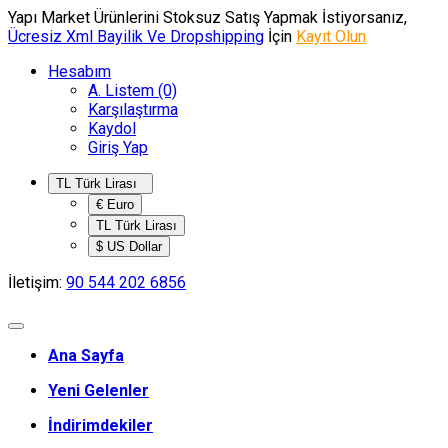
Yapı Market Ürünlerini Stoksuz Satış Yapmak İstiyorsanız,
Ücresiz Xml Bayilik Ve Dropshipping
İçin
Kayıt Olun
Hesabım
A. Listem (0)
Karşılaştırma
Kaydol
Giriş Yap
TL Türk Lirası
€ Euro
TL Türk Lirası
$ US Dollar
İletişim:
90 544 202 6856
Ana Sayfa
Yeni Gelenler
İndirimdekiler