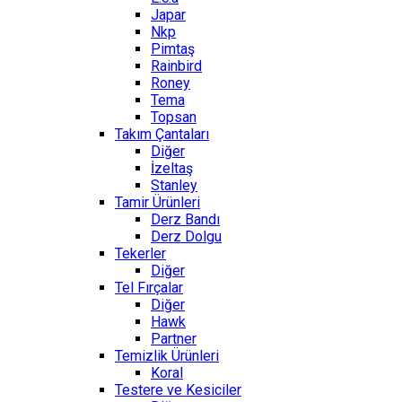
Japar
Nkp
Pimtaş
Rainbird
Roney
Tema
Topsan
Takım Çantaları
Diğer
İzeltaş
Stanley
Tamir Ürünleri
Derz Bandı
Derz Dolgu
Tekerler
Diğer
Tel Fırçalar
Diğer
Hawk
Partner
Temizlik Ürünleri
Koral
Testere ve Kesiciler