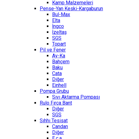
Kamp Malzemeleri
Pense-Yan Keski-Kargaburun
Bul-Max
Elta
İngco
İzeltaş
SGS
Topart
Pil ve Fener
Ay-Ka
Bahçem
Baku
Cata
Diğer
Einhell
Pompa Grubu
Sıvı Aktarma Pompası
Rulo Fırça Bant
Diğer
SGS
Sıhhı Tesisat
Candan
Diğer
E.c.a