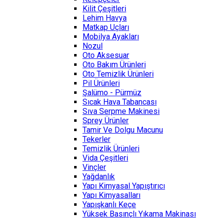
Kilit Çeşitleri
Lehim Havya
Matkap Uçları
Mobilya Ayakları
Nozul
Oto Aksesuar
Oto Bakım Ürünleri
Oto Temizlik Ürünleri
Pil Ürünleri
Şalümo - Pürmüz
Sıcak Hava Tabancası
Sıva Serpme Makinesi
Sprey Ürünler
Tamir Ve Dolgu Macunu
Tekerler
Temizlik Ürünleri
Vida Çeşitleri
Vinçler
Yağdanlık
Yapı Kimyasal Yapıştırıcı
Yapı Kimyasalları
Yapışkanlı Keçe
Yüksek Basınçlı Yıkama Makinası