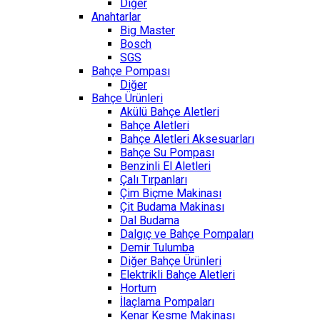
Diğer
Anahtarlar
Big Master
Bosch
SGS
Bahçe Pompası
Diğer
Bahçe Ürünleri
Akülü Bahçe Aletleri
Bahçe Aletleri
Bahçe Aletleri Aksesuarları
Bahçe Su Pompası
Benzinli El Aletleri
Çalı Tırpanları
Çim Biçme Makinası
Çit Budama Makinası
Dal Budama
Dalgıç ve Bahçe Pompaları
Demir Tulumba
Diğer Bahçe Ürünleri
Elektrikli Bahçe Aletleri
Hortum
İlaçlama Pompaları
Kenar Kesme Makinası