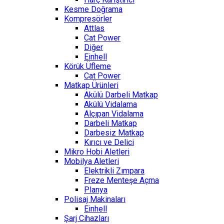
Kesme Doğrama
Kompresörler
Attlas
Cat Power
Diğer
Einhell
Körük Üfleme
Cat Power
Matkap Ürünleri
Akülü Darbeli Matkap
Akülü Vidalama
Alçıpan Vidalama
Darbeli Matkap
Darbesiz Matkap
Kırıcı ve Delici
Mikro Hobi Aletleri
Mobilya Aletleri
Elektrikli Zımpara
Freze Menteşe Açma
Planya
Polisaj Makinaları
Einhell
Şarj Cihazları