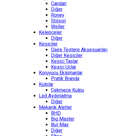
Candan
Diğer
Roney
Stilson
Weller
Kelepçeler
Diğer
Kesiciler
Daire Testere Aksesuarları
Diğer Kesiciler
Kesici Taşlar
Kesici Uçlar
Koruyucu Ekipmanlar
Pratik Branda
Kulplar
Çekmece Kulpu
Led Aydınlatma
Diğer
Mekanik Aletler
BHD
Big Master
Bul-Max
Diğer