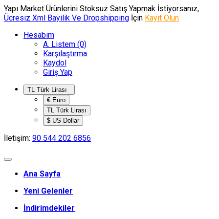
Yapı Market Ürünlerini Stoksuz Satış Yapmak İstiyorsanız,
Ücresiz Xml Bayilik Ve Dropshipping
İçin
Kayıt Olun
Hesabım
A. Listem (0)
Karşılaştırma
Kaydol
Giriş Yap
TL Türk Lirası
€ Euro
TL Türk Lirası
$ US Dollar
İletişim:
90 544 202 6856
Ana Sayfa
Yeni Gelenler
İndirimdekiler