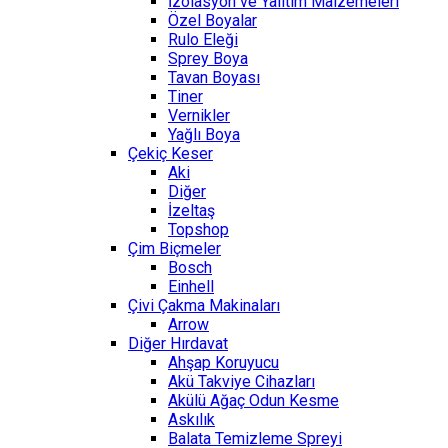
İzolasyon ve Yalıtım Malzemeleri
Özel Boyalar
Rulo Eleği
Sprey Boya
Tavan Boyası
Tiner
Vernikler
Yağlı Boya
Çekiç Keser
Aki
Diğer
İzeltaş
Topshop
Çim Biçmeler
Bosch
Einhell
Çivi Çakma Makinaları
Arrow
Diğer Hırdavat
Ahşap Koruyucu
Akü Takviye Cihazları
Akülü Ağaç Odun Kesme
Askılık
Balata Temizleme Spreyi