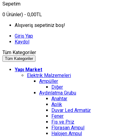
Sepetim
0
Ürünler)
- 0,00TL
Alışveriş sepetiniz boş!
Giriş Yap
Kaydol
Tüm Kategoriler
Tüm Kategoriler
Yapı Market
Elektrik Malzemeleri
Ampüller
Diğer
Aydınlatma Grubu
Anahtar
Aplik
Duvar Led Armatür
Fener
Fiş ve Priz
Florasan Ampul
Halojen Ampul