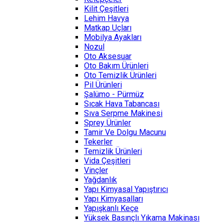
Kilit Çeşitleri
Lehim Havya
Matkap Uçları
Mobilya Ayakları
Nozul
Oto Aksesuar
Oto Bakım Ürünleri
Oto Temizlik Ürünleri
Pil Ürünleri
Şalümo - Pürmüz
Sıcak Hava Tabancası
Sıva Serpme Makinesi
Sprey Ürünler
Tamir Ve Dolgu Macunu
Tekerler
Temizlik Ürünleri
Vida Çeşitleri
Vinçler
Yağdanlık
Yapı Kimyasal Yapıştırıcı
Yapı Kimyasalları
Yapışkanlı Keçe
Yüksek Basınçlı Yıkama Makinası