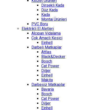
Klozet Ürünleri
Dirsekli Kada
Düz Kada
Kada
Montaj Ürünleri
PVC Boru
Elektrikli El Aletleri
Alçıpan Vidalama
Çok Amaçlı Kesici
Einhell
Darbeli Matkaplar
Attlas
Black&Decker
Bosch
Cat Power
Diğer
Einhell
Makita
Darbesiz Matkaplar
Bavaria
Bosch
Cat Power
Diğer
Einhell