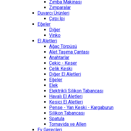
Zımba Makinası
Zımparalar
Duvarcı Ürünleri
Çırpi İpi
Eğeler
Diğer
Vinko
El Aletleri
Ağaç Törpüsü
Alet Taşıma Çantası
Anahtarlar
Çekiç - Keser
Çelik Keski
Diğer El Aletleri
Eğeler
Elek
Elektrikli Silikon Tabancası
Havalı El Aletleri
Kesici El Aletleri
Pense - Yan Keski - Kargaburun
Silikon Tabancası
Spatula
Tornavida ve Allen
Ev Gereçleri