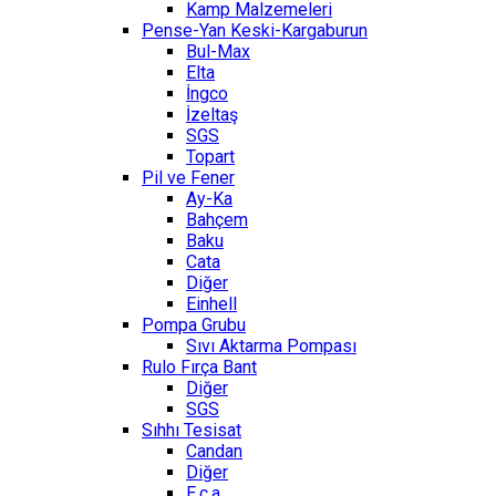
Kamp Malzemeleri
Pense-Yan Keski-Kargaburun
Bul-Max
Elta
İngco
İzeltaş
SGS
Topart
Pil ve Fener
Ay-Ka
Bahçem
Baku
Cata
Diğer
Einhell
Pompa Grubu
Sıvı Aktarma Pompası
Rulo Fırça Bant
Diğer
SGS
Sıhhı Tesisat
Candan
Diğer
E.c.a