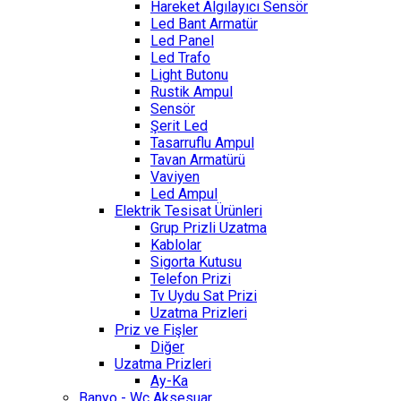
Hareket Algılayıcı Sensör
Led Bant Armatür
Led Panel
Led Trafo
Light Butonu
Rustik Ampul
Sensör
Şerit Led
Tasarruflu Ampul
Tavan Armatürü
Vaviyen
Led Ampul
Elektrik Tesisat Ürünleri
Grup Prizli Uzatma
Kablolar
Sigorta Kutusu
Telefon Prizi
Tv Uydu Sat Prizi
Uzatma Prizleri
Priz ve Fişler
Diğer
Uzatma Prizleri
Ay-Ka
Banyo - Wc Aksesuar