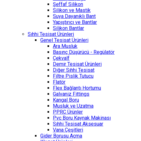
Şeffaf Silikon
Silikon ve Mastik
Suya Dayanıklı Bant
Yapıştırıcı ve Bantlar
Silikon Bantlar
Sıhhi Tesisat Ürünleri
Genel Tesisat Ürünleri
Ara Musluk
Basınç Düşürücü - Regülatör
Çekvalf
Demir Tesisat Ürünleri
Diğer Sıhhi Tesisat
Filtre Pislik Tutucu
Flatör
Flex Bağlantı Hortumu
Galvaniz Fittings
Kangal Boru
Musluk ve Uzatma
PPRC Ürünler
Pvc Boru Kaynak Makinası
Sıhhi Tesisat Aksesuar
Vana Çeşitleri
Gider Borusu Açma