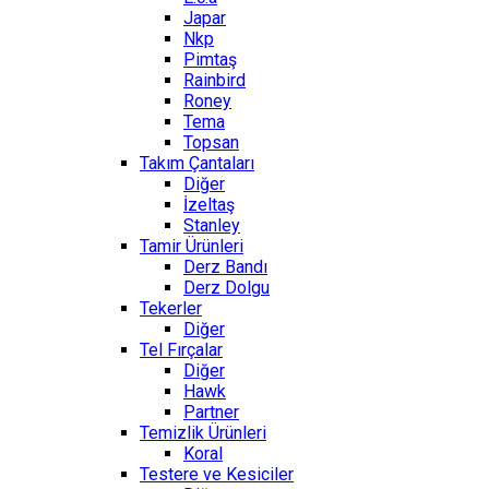
Japar
Nkp
Pimtaş
Rainbird
Roney
Tema
Topsan
Takım Çantaları
Diğer
İzeltaş
Stanley
Tamir Ürünleri
Derz Bandı
Derz Dolgu
Tekerler
Diğer
Tel Fırçalar
Diğer
Hawk
Partner
Temizlik Ürünleri
Koral
Testere ve Kesiciler