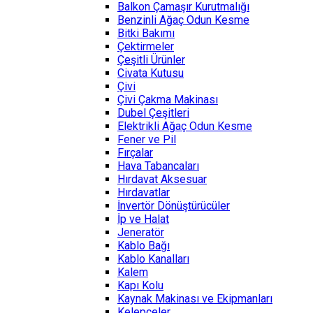
Balkon Çamaşır Kurutmalığı
Benzinli Ağaç Odun Kesme
Bitki Bakımı
Çektirmeler
Çeşitli Ürünler
Civata Kutusu
Çivi
Çivi Çakma Makinası
Dubel Çeşitleri
Elektrikli Ağaç Odun Kesme
Fener ve Pil
Fırçalar
Hava Tabancaları
Hırdavat Aksesuar
Hırdavatlar
İnvertör Dönüştürücüler
İp ve Halat
Jeneratör
Kablo Bağı
Kablo Kanalları
Kalem
Kapı Kolu
Kaynak Makinası ve Ekipmanları
Kelepçeler