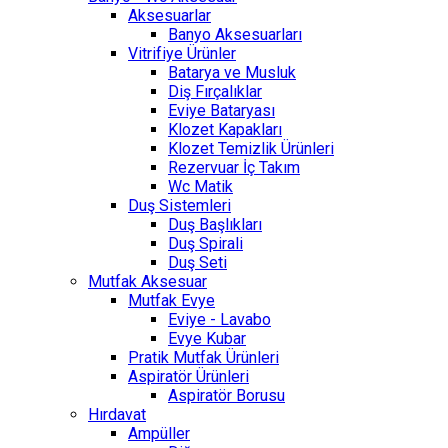
Aksesuarlar
Banyo Aksesuarları
Vitrifiye Ürünler
Batarya ve Musluk
Diş Fırçalıklar
Eviye Bataryası
Klozet Kapakları
Klozet Temizlik Ürünleri
Rezervuar İç Takım
Wc Matik
Duş Sistemleri
Duş Başlıkları
Duş Spirali
Duş Seti
Mutfak Aksesuar
Mutfak Evye
Eviye - Lavabo
Evye Kubar
Pratik Mutfak Ürünleri
Aspiratör Ürünleri
Aspiratör Borusu
Hırdavat
Ampüller