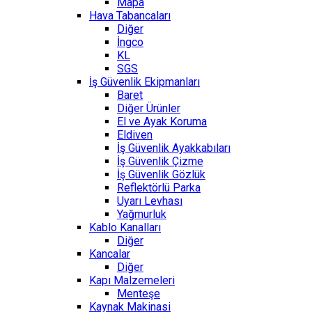
Mapa
Hava Tabancaları
Diğer
İngco
KL
SGS
İş Güvenlik Ekipmanları
Baret
Diğer Ürünler
El ve Ayak Koruma
Eldiven
İş Güvenlik Ayakkabıları
İş Güvenlik Çizme
İş Güvenlik Gözlük
Reflektörlü Parka
Uyarı Levhası
Yağmurluk
Kablo Kanalları
Diğer
Kancalar
Diğer
Kapı Malzemeleri
Menteşe
Kaynak Makinasi