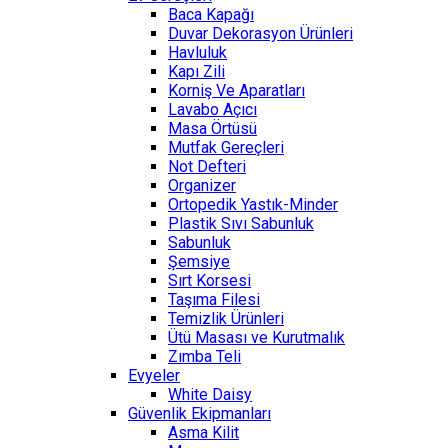
Baca Kapağı
Duvar Dekorasyon Ürünleri
Havluluk
Kapı Zili
Korniş Ve Aparatları
Lavabo Açıcı
Masa Örtüsü
Mutfak Gereçleri
Not Defteri
Organizer
Ortopedik Yastık-Minder
Plastik Sıvı Sabunluk
Sabunluk
Şemsiye
Sırt Korsesi
Taşıma Filesi
Temizlik Ürünleri
Ütü Masası ve Kurutmalık
Zımba Teli
Evyeler
White Daisy
Güvenlik Ekipmanları
Asma Kilit