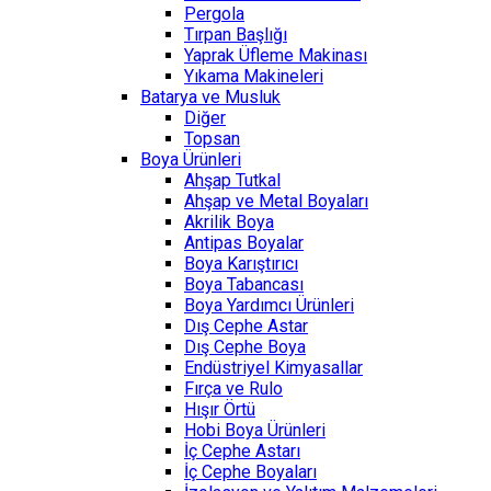
Pergola
Tırpan Başlığı
Yaprak Üfleme Makinası
Yıkama Makineleri
Batarya ve Musluk
Diğer
Topsan
Boya Ürünleri
Ahşap Tutkal
Ahşap ve Metal Boyaları
Akrilik Boya
Antipas Boyalar
Boya Karıştırıcı
Boya Tabancası
Boya Yardımcı Ürünleri
Dış Cephe Astar
Dış Cephe Boya
Endüstriyel Kimyasallar
Fırça ve Rulo
Hışır Örtü
Hobi Boya Ürünleri
İç Cephe Astarı
İç Cephe Boyaları