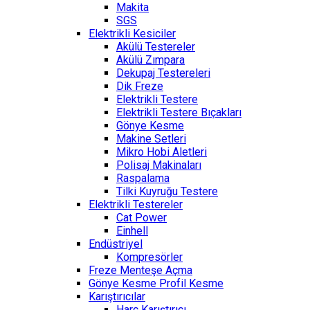
Makita
SGS
Elektrikli Kesiciler
Akülü Testereler
Akülü Zımpara
Dekupaj Testereleri
Dik Freze
Elektrikli Testere
Elektrikli Testere Bıçakları
Gönye Kesme
Makine Setleri
Mikro Hobi Aletleri
Polisaj Makinaları
Raspalama
Tilki Kuyruğu Testere
Elektrikli Testereler
Cat Power
Einhell
Endüstriyel
Kompresörler
Freze Menteşe Açma
Gönye Kesme Profil Kesme
Karıştırıcılar
Harç Karıştırıcı