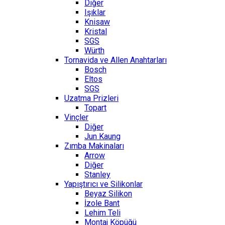
Diğer
Işıklar
Knisaw
Kristal
SGS
Würth
Tornavida ve Allen Anahtarları
Bosch
Eltos
SGS
Uzatma Prizleri
Topart
Vinçler
Diğer
Jun Kaung
Zımba Makinaları
Arrow
Diğer
Stanley
Yapıştırıcı ve Silikonlar
Beyaz Silikon
İzole Bant
Lehim Teli
Montaj Köpüğü