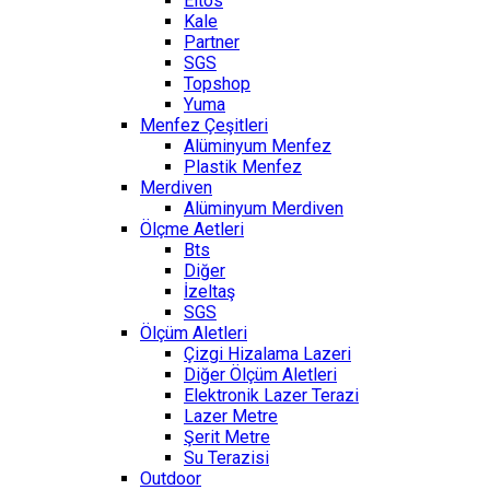
Eltos
Kale
Partner
SGS
Topshop
Yuma
Menfez Çeşitleri
Alüminyum Menfez
Plastik Menfez
Merdiven
Alüminyum Merdiven
Ölçme Aetleri
Bts
Diğer
İzeltaş
SGS
Ölçüm Aletleri
Çizgi Hizalama Lazeri
Diğer Ölçüm Aletleri
Elektronik Lazer Terazi
Lazer Metre
Şerit Metre
Su Terazisi
Outdoor