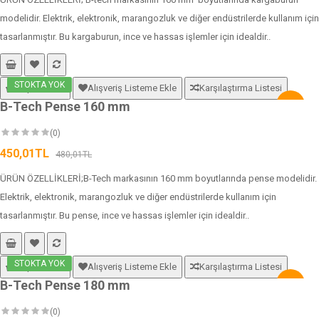
modelidir. Elektrik, elektronik, marangozluk ve diğer endüstrilerde kullanım için
tasarlanmıştır. Bu kargaburun, ince ve hassas işlemler için idealdir..
STOKTA YOK
Sepete Ekle
Alışveriş Listeme Ekle
Karşılaştırma Listesi
B-Tech Pense 160 mm
-6%
(0)
450,01TL
480,01TL
ÜRÜN ÖZELLİKLERİ;B-Tech markasının 160 mm boyutlarında pense modelidir.
Elektrik, elektronik, marangozluk ve diğer endüstrilerde kullanım için
tasarlanmıştır. Bu pense, ince ve hassas işlemler için idealdir..
STOKTA YOK
Sepete Ekle
Alışveriş Listeme Ekle
Karşılaştırma Listesi
B-Tech Pense 180 mm
-6%
(0)