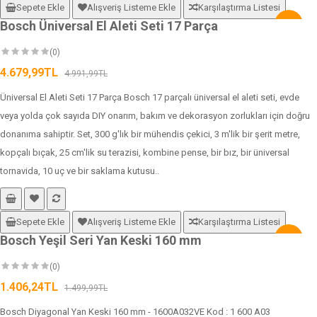
Sepete Ekle
Alışveriş Listeme Ekle
Karşılaştırma Listesi
Bosch Üniversal El Aleti Seti 17 Parça
-6%
(0)
4.679,99TL
4.991,99TL
Üniversal El Aleti Seti 17 Parça Bosch 17 parçalı üniversal el aleti seti, evde
veya yolda çok sayıda DIY onarım, bakım ve dekorasyon zorlukları için doğru
donanıma sahiptir. Set, 300 g'lık bir mühendis çekici, 3 m'lik bir şerit metre,
kopçalı bıçak, 25 cm'lik su terazisi, kombine pense, bir bız, bir üniversal
tornavida, 10 uç ve bir saklama kutusu..
Sepete Ekle
Alışveriş Listeme Ekle
Karşılaştırma Listesi
Bosch Yeşil Seri Yan Keski 160 mm
-6%
(0)
1.406,24TL
1.499,99TL
Bosch Diyagonal Yan Keski 160 mm - 1600A032VE Kod : 1 600 A03