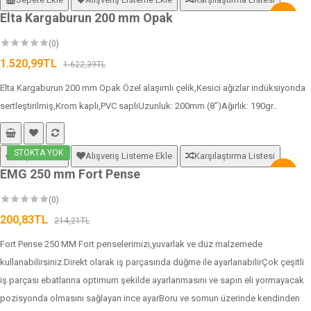
Elta Kargaburun 200 mm Opak
-6%
(0)
1.520,99TL
1.622,39TL
Elta Kargaburun 200 mm Opak Özel alaşımlı çelik,Kesici ağızlar indüksiyonda
sertleştirilmiş,Krom kaplı,PVC saplıUzunluk: 200mm (8")Ağırlık: 190gr..
STOKTA YOK
Sepete Ekle
Alışveriş Listeme Ekle
Karşılaştırma Listesi
EMG 250 mm Fort Pense
-6%
(0)
200,83TL
214,21TL
Fort Pense 250 MM Fort penselerimizi,yuvarlak ve düz malzemede
kullanabilirsiniz.Direkt olarak iş parçasında düğme ile ayarlanabilirÇok çeşitli
iş parçası ebatlarına optimum şekilde ayarlanmasını ve sapın eli yormayacak
pozisyonda olmasını sağlayan ince ayarBoru ve somun üzerinde kendinden