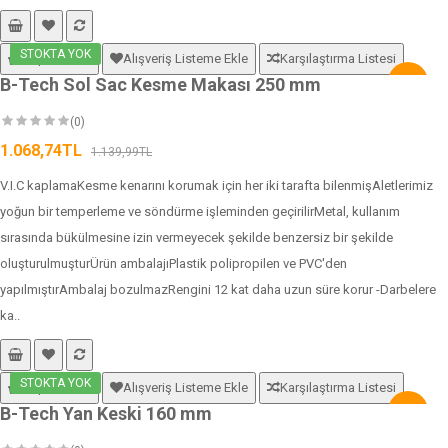
STOKTA YOK
Sepete Ekle
Alışveriş Listeme Ekle
Karşılaştırma Listesi
B-Tech Sol Sac Kesme Makası 250 mm
-6%
(0)
1.068,74TL
1.139,99TL
V.I.C kaplamaKesme kenarını korumak için her iki tarafta bilenmişAletlerimiz
yoğun bir temperleme ve söndürme işleminden geçirilirMetal, kullanım
sırasında bükülmesine izin vermeyecek şekilde benzersiz bir şekilde
oluşturulmuşturÜrün ambalajıPlastik polipropilen ve PVC'den
yapılmıştırAmbalaj bozulmazRengini 12 kat daha uzun süre korur -Darbelere
ka..
STOKTA YOK
Sepete Ekle
Alışveriş Listeme Ekle
Karşılaştırma Listesi
B-Tech Yan Keski 160 mm
-6%