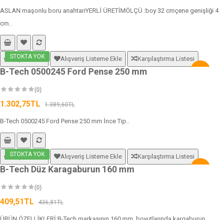
ASLAN maşonlu boru anahtarıYERLİ ÜRETİMÖLÇÜ :boy 32 cmçene genişliği 4
cm..
STOKTA YOK
Sepete Ekle
Alışveriş Listeme Ekle
Karşılaştırma Listesi
B-Tech 0500245 Ford Pense 250 mm
-6%
(0)
1.302,75TL
1.389,60TL
B-Tech 0500245 Ford Pense 250 mm İnce Tip..
STOKTA YOK
Sepete Ekle
Alışveriş Listeme Ekle
Karşılaştırma Listesi
B-Tech Düz Karagaburun 160 mm
-6%
(0)
409,51TL
436,81TL
ÜRÜN ÖZELLİKLERİ;B-Tech markasının 160 mm boyutlarında kargaburun