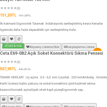
(0)
151,20TL
161,28TL
İki katmanlı Ergonomik Tutamak İndüksiyonla sertleştirilmiş kesici Kenarlar
İşyerinde daha fazla dayanıklılık için sertleştirilmiş Kafa..
STOKTA YOK
Sepete Ekle
Alışveriş Listeme Ekle
Karşılaştırma Listesi
Ceta E69-0B2 Açık Soket Konnektörü Sıkma Pensesi
-6%
(0)
507,95TL
541,81TL
TEKNİK VERİLERİ : Uç açma : 0,5 - 6,0 mm Uzunluk : 220 mmAmbalaj : Görüntü
Kartlı İzolesiz kablo pabucu ve soket konnektörü için6 kadmeli sıkma
basıncıOtomatik açmaSiyah oksit kaplı yüzeyErgonomik sap ..
Sepete Ekle
Alışveriş Listeme Ekle
Karşılaştırma Listesi