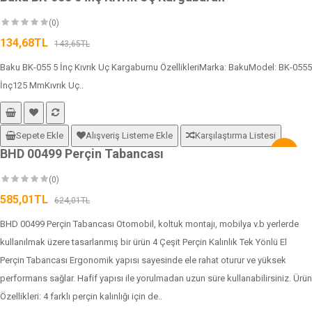
(0)
134,68TL
143,65TL
Baku BK-055 5 İnç Kıvrık Uç Kargaburnu ÖzellikleriMarka: BakuModel: BK-0555
İnç125 MmKıvrık Uç..
Sepete Ekle
Alışveriş Listeme Ekle
Karşılaştırma Listesi
BHD 00499 Perçin Tabancası
-6%
(0)
585,01TL
624,01TL
BHD 00499 Perçin Tabancası Otomobil, koltuk montajı, mobilya v.b yerlerde
kullanılmak üzere tasarlanmış bir ürün 4 Çeşit Perçin Kalınlık Tek Yönlü El
Perçin Tabancası Ergonomik yapısı sayesinde ele rahat oturur ve yüksek
performans sağlar. Hafif yapısı ile yorulmadan uzun süre kullanabilirsiniz. Ürün
Özellikleri: 4 farklı perçin kalınlığı için de..