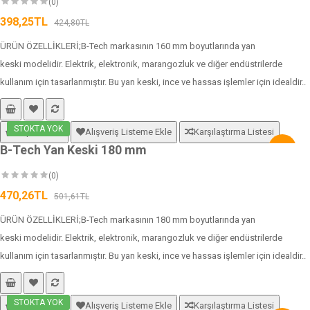
(0)
398,25TL
424,80TL
ÜRÜN ÖZELLİKLERİ;B-Tech markasının 160 mm boyutlarında yan
keski modelidir. Elektrik, elektronik, marangozluk ve diğer endüstrilerde
kullanım için tasarlanmıştır. Bu yan keski, ince ve hassas işlemler için idealdir..
STOKTA YOK
Sepete Ekle
Alışveriş Listeme Ekle
Karşılaştırma Listesi
B-Tech Yan Keski 180 mm
-6%
(0)
470,26TL
501,61TL
ÜRÜN ÖZELLİKLERİ;B-Tech markasının 180 mm boyutlarında yan
keski modelidir. Elektrik, elektronik, marangozluk ve diğer endüstrilerde
kullanım için tasarlanmıştır. Bu yan keski, ince ve hassas işlemler için idealdir..
STOKTA YOK
Sepete Ekle
Alışveriş Listeme Ekle
Karşılaştırma Listesi