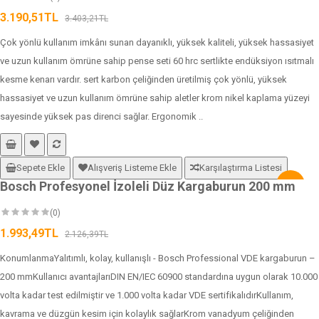
3.190,51TL
3.403,21TL
Çok yönlü kullanım imkânı sunan dayanıklı, yüksek kaliteli, yüksek hassasiyet
ve uzun kullanım ömrüne sahip pense seti 60 hrc sertlikte endüksiyon ısıtmalı
kesme kenarı vardır. sert karbon çeliğinden üretilmiş çok yönlü, yüksek
hassasiyet ve uzun kullanım ömrüne sahip aletler krom nikel kaplama yüzeyi
sayesinde yüksek pas direnci sağlar. Ergonomik ..
Sepete Ekle
Alışveriş Listeme Ekle
Karşılaştırma Listesi
Bosch Profesyonel İzoleli Düz Kargaburun 200 mm
-6%
(0)
1.993,49TL
2.126,39TL
KonumlanmaYalıtımlı, kolay, kullanışlı - Bosch Professional VDE kargaburun –
200 mmKullanıcı avantajlarıDIN EN/IEC 60900 standardına uygun olarak 10.000
volta kadar test edilmiştir ve 1.000 volta kadar VDE sertifikalıdırKullanım,
kavrama ve düzgün kesim için kolaylık sağlarKrom vanadyum çeliğinden