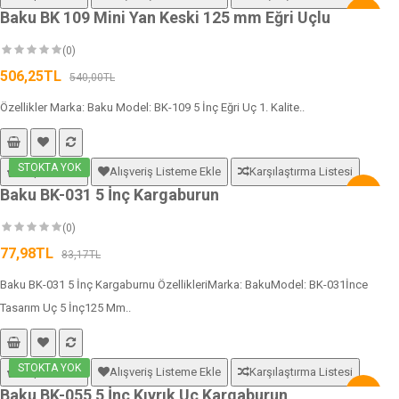
Baku BK 109 Mini Yan Keski 125 mm Eğri Uçlu
-6%
(0)
506,25TL
540,00TL
Özellikler Marka: Baku Model: BK-109 5 İnç Eğri Uç 1. Kalite..
STOKTA YOK
Sepete Ekle
Alışveriş Listeme Ekle
Karşılaştırma Listesi
Baku BK-031 5 İnç Kargaburun
-6%
(0)
77,98TL
83,17TL
Baku BK-031 5 İnç Kargaburnu ÖzellikleriMarka: BakuModel: BK-031İnce
Tasarım Uç 5 İnç125 Mm..
STOKTA YOK
Sepete Ekle
Alışveriş Listeme Ekle
Karşılaştırma Listesi
Baku BK-055 5 İnç Kıvrık Uç Kargaburun
-6%