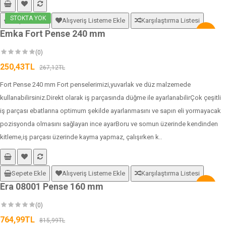
STOKTA YOK
Sepete Ekle
Alışveriş Listeme Ekle
Karşılaştırma Listesi
Emka Fort Pense 240 mm
-6%
(0)
250,43TL
267,12TL
Fort Pense 240 mm Fort penselerimizi,yuvarlak ve düz malzemede
kullanabilirsiniz.Direkt olarak iş parçasında düğme ile ayarlanabilirÇok çeşitli
iş parçası ebatlarına optimum şekilde ayarlanmasını ve sapın eli yormayacak
pozisyonda olmasını sağlayan ince ayarBoru ve somun üzerinde kendinden
kitleme,iş parçası üzerinde kayma yapmaz, çalışırken k..
Sepete Ekle
Alışveriş Listeme Ekle
Karşılaştırma Listesi
Era 08001 Pense 160 mm
-6%
(0)
764,99TL
815,99TL