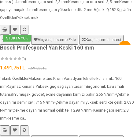
(maks.): 4 mmKesme çapı sert: 2,3 mmKesme çapı orta sert: 3,5 mmKesme
çapı yumuşak: 4 mmKesme çapı yüksek sertlik: 2 mmAğırlık: 0,282 Kg Ürün
ÖzellikleriYüksek muk..
STOKTA YOK
Sepete Ekle
Alışveriş Listeme Ekle
Karşılaştırma Listesi
Bosch Profesyonel Yan Keski 160 mm
-6%
(0)
1.491,75TL
1.591,20TL
Teknik ÖzelliklerMalzeme türü:Krom VanadyumTek elle kullanımL: 160
mmKaymaz kenarlarYüksek güç sağlayan tasarımErgonomik kavramalı
tutamakYumuşak gövdeÇekme dayanımı kırmızı bakır: 266 N/mm²Çekme
dayanımı demir çivi: 715 N/mm²Çekme dayanımı yüksek sertlikte çelik: 2.030
N/mm²Çekme dayanımı normal çelik tel:1.298 N/mm²Kesme çapı sert: 2,3
mmKesme ça..