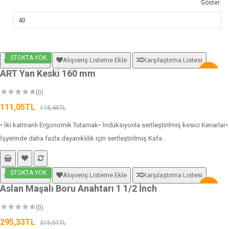
Göster:
STOKTA YOK
Sepete Ekle
Alışveriş Listeme Ekle
Karşılaştırma Listesi
ART Yan Keski 160 mm
-6%
(0)
111,05TL
118,45TL
• İki katmanlı Ergonomik Tutamak• İndüksiyonla sertleştirilmiş kesici Kenarlar•
İşyerinde daha fazla dayanıklılık için sertleştirilmiş Kafa..
STOKTA YOK
Sepete Ekle
Alışveriş Listeme Ekle
Karşılaştırma Listesi
Aslan Maşalı Boru Anahtarı 1 1/2 İnch
-6%
(0)
295,33TL
315,01TL