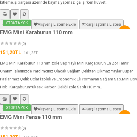
kitleme,iş parçası üzerinde kayma yapmaz, çalışırken kuvvet..
STOKTA YOK
Sepete Ekle
Alışveriş Listeme Ekle
Karşılaştırma Listesi
EMG Mini Karaburun 110 mm
-6%
(0)
151,20TL
161,28TL
EMG Mini Karaburun 110 mmİzole Sap Yaylı Mini Kargaburun En Zor Tamir
Onarım İşlerinizde Yardımcınız Olacak Sağlam Çelikten Çıkmaz Yaylar Süper
Paslanmaz Çelik Uçlar İzoleli ve Ergonomik Eli Yormayan Sağlam Sap.Mini Boy
Hobi KargaburunYüksek Karbon Çeliğiİzole Saplı110 mm..
STOKTA YOK
Sepete Ekle
Alışveriş Listeme Ekle
Karşılaştırma Listesi
EMG Mini Pense 110 mm
-6%
(0)