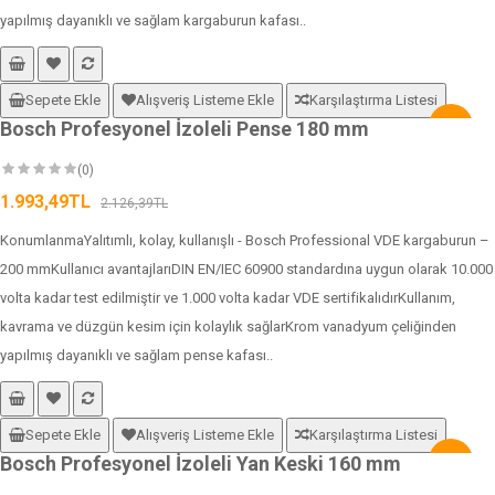
yapılmış dayanıklı ve sağlam kargaburun kafası..
Sepete Ekle
Alışveriş Listeme Ekle
Karşılaştırma Listesi
Bosch Profesyonel İzoleli Pense 180 mm
-6%
(0)
1.993,49TL
2.126,39TL
KonumlanmaYalıtımlı, kolay, kullanışlı - Bosch Professional VDE kargaburun –
200 mmKullanıcı avantajlarıDIN EN/IEC 60900 standardına uygun olarak 10.000
volta kadar test edilmiştir ve 1.000 volta kadar VDE sertifikalıdırKullanım,
kavrama ve düzgün kesim için kolaylık sağlarKrom vanadyum çeliğinden
yapılmış dayanıklı ve sağlam pense kafası..
Sepete Ekle
Alışveriş Listeme Ekle
Karşılaştırma Listesi
Bosch Profesyonel İzoleli Yan Keski 160 mm
-6%