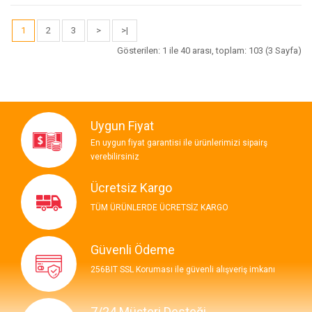
1
2
3
>
>|
Gösterilen: 1 ile 40 arası, toplam: 103 (3 Sayfa)
Uygun Fiyat
En uygun fiyat garantisi ile ürünlerimizi sipairş
verebilirsiniz
Ücretsiz Kargo
TÜM ÜRÜNLERDE ÜCRETSİZ KARGO
Güvenli Ödeme
256BIT SSL Koruması ile güvenli alışveriş imkanı
7/24 Müşteri Desteği