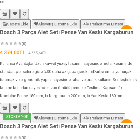
cm..
Sepete Ekle
Alışveriş Listeme Ekle
Karşılaştırma Listesi
Bosch 3 Parça Alet Seti Pense Yan Keski Kargaburun
-6%
(0)
4.374,00TL
4.665,60TL
Kullanıcı AvantajlarıUzun kuvvet yüzey tasarımı sayesinde metal kesiminde
standart penselere göre %30 daha az çaba gerektirirDarbe emici yumuşak
tutamak ve ergonomik yapısı sayesinde rahat ve pratik kullanımSertleştirilmiş
kesme kenarları sayesinde uzun ömürlü penselerTeslimat Kapsamı1x
Kombine Pense 180 mm,1x Kargaburun 200 mm,1x Yan Keski 160 mm..
STOKTA YOK
Sepete Ekle
Alışveriş Listeme Ekle
Karşılaştırma Listesi
Bosch 3 Parça Alet Seti Pense Yan Keski Kargaburun
-6%
(0)