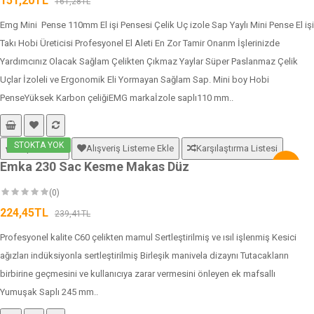
151,20TL
161,28TL
Emg Mini Pense 110mm El işi Pensesi Çelik Uç izole Sap Yaylı Mini Pense El işi
Takı Hobi Üreticisi Profesyonel El Aleti En Zor Tamir Onarım İşlerinizde
Yardımcınız Olacak Sağlam Çelikten Çıkmaz Yaylar Süper Paslanmaz Çelik
Uçlar İzoleli ve Ergonomik Eli Yormayan Sağlam Sap. Mini boy Hobi
PenseYüksek Karbon çeliğiEMG markaİzole saplı110 mm..
STOKTA YOK
Sepete Ekle
Alışveriş Listeme Ekle
Karşılaştırma Listesi
Emka 230 Sac Kesme Makas Düz
-6%
(0)
224,45TL
239,41TL
Profesyonel kalite C60 çelikten mamul Sertleştirilmiş ve ısıl işlenmiş Kesici
ağızları indüksiyonla sertleştirilmiş Birleşik manivela dizaynı Tutacakların
birbirine geçmesini ve kullanıcıya zarar vermesini önleyen ek mafsallı
Yumuşak Saplı 245 mm..