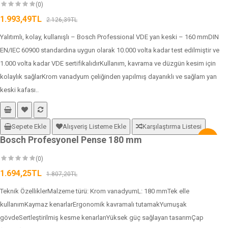
(0)
1.993,49TL
2.126,39TL
Yalıtımlı, kolay, kullanışlı – Bosch Professional VDE yan keski – 160 mmDIN
EN/IEC 60900 standardına uygun olarak 10.000 volta kadar test edilmiştir ve
1.000 volta kadar VDE sertifikalıdırKullanım, kavrama ve düzgün kesim için
kolaylık sağlarKrom vanadyum çeliğinden yapılmış dayanıklı ve sağlam yan
keski kafası..
Sepete Ekle
Alışveriş Listeme Ekle
Karşılaştırma Listesi
Bosch Profesyonel Pense 180 mm
-6%
(0)
1.694,25TL
1.807,20TL
Teknik ÖzelliklerMalzeme türü: Krom vanadyumL: 180 mmTek elle
kullanımKaymaz kenarlarErgonomik kavramalı tutamakYumuşak
gövdeSertleştirilmiş kesme kenarlarıYüksek güç sağlayan tasarımÇap