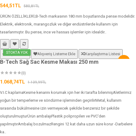
544,51TL
580,81TL
ÜRÜN ÖZELLİKLERİ;B-Tech markasının 180 mm boyutlarında pense modelidir.
Elektrik, elektronik, marangozluk ve diğer endüstrilerde kullanım için
tasarlanmıştır. Bu pense, ince ve hassas işlemler için idealdir..
STOKTA YOK
Sepete Ekle
Alışveriş Listeme Ekle
Karşılaştırma Listesi
B-Tech Sağ Sac Kesme Makası 250 mm
-6%
(0)
1.068,74TL
1.139,99TL
V.I.C kaplamaKesme kenarını korumak için her iki tarafta bilenmişAletlerimiz
yoğun bir temperleme ve söndürme işleminden geçirilirMetal, kullanım
sırasında bükülmesine izin vermeyecek şekilde benzersiz bir şekilde
oluşturulmuşturÜrün ambalajıPlastik polipropilen ve PVC'den
yapılmıştırAmbalaj bozulmazRengini 12 kat daha uzun süre korur -Darbelere
ka..