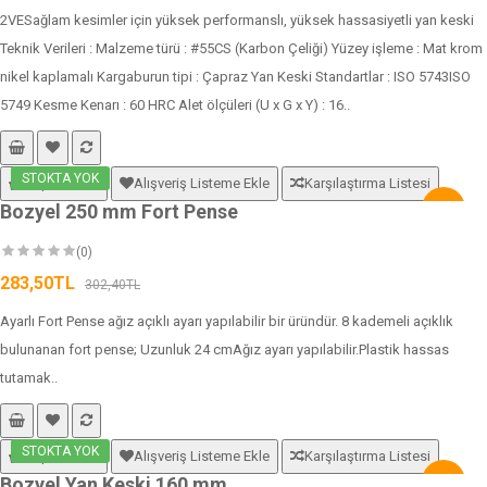
2VESağlam kesimler için yüksek performanslı, yüksek hassasiyetli yan keski
Teknik Verileri : Malzeme türü : #55CS (Karbon Çeliği) Yüzey işleme : Mat krom
nikel kaplamalı Kargaburun tipi : Çapraz Yan Keski Standartlar : ISO 5743ISO
5749 Kesme Kenarı : 60 HRC Alet ölçüleri (U x G x Y) : 16..
STOKTA YOK
Sepete Ekle
Alışveriş Listeme Ekle
Karşılaştırma Listesi
Bozyel 250 mm Fort Pense
-6%
(0)
283,50TL
302,40TL
Ayarlı Fort Pense ağız açıklı ayarı yapılabilir bir üründür. 8 kademeli açıklık
bulunanan fort pense; Uzunluk 24 cmAğız ayarı yapılabilir.Plastik hassas
tutamak..
STOKTA YOK
Sepete Ekle
Alışveriş Listeme Ekle
Karşılaştırma Listesi
Bozyel Yan Keski 160 mm
-6%