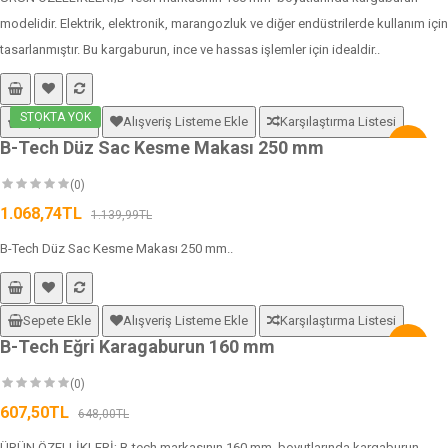
modelidir. Elektrik, elektronik, marangozluk ve diğer endüstrilerde kullanım için
tasarlanmıştır. Bu kargaburun, ince ve hassas işlemler için idealdir..
STOKTA YOK
Sepete Ekle
Alışveriş Listeme Ekle
Karşılaştırma Listesi
B-Tech Düz Sac Kesme Makası 250 mm
-6%
(0)
1.068,74TL
1.139,99TL
B-Tech Düz Sac Kesme Makası 250 mm..
Sepete Ekle
Alışveriş Listeme Ekle
Karşılaştırma Listesi
B-Tech Eğri Karagaburun 160 mm
-6%
(0)
607,50TL
648,00TL
ÜRÜN ÖZELLİKLERİ; B-tech markasının 160 mm boyutlarında kargaburun