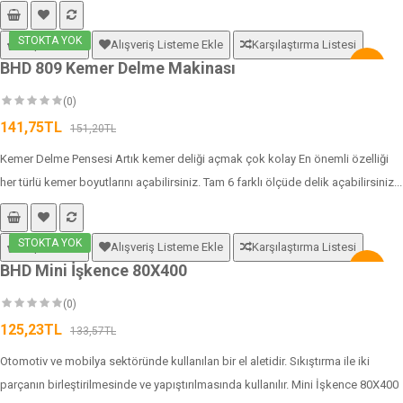
STOKTA YOK
Sepete Ekle
Alışveriş Listeme Ekle
Karşılaştırma Listesi
BHD 809 Kemer Delme Makinası
-6%
(0)
141,75TL
151,20TL
Kemer Delme Pensesi Artık kemer deliği açmak çok kolay En önemli özelliği
her türlü kemer boyutlarını açabilirsiniz. Tam 6 farklı ölçüde delik açabilirsiniz...
STOKTA YOK
Sepete Ekle
Alışveriş Listeme Ekle
Karşılaştırma Listesi
BHD Mini İşkence 80X400
-6%
(0)
125,23TL
133,57TL
Otomotiv ve mobilya sektöründe kullanılan bir el aletidir. Sıkıştırma ile iki
parçanın birleştirilmesinde ve yapıştırılmasında kullanılır. Mini İşkence 80X400