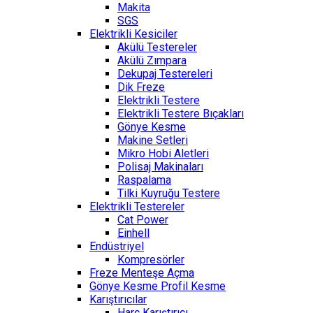
Makita
SGS
Elektrikli Kesiciler
Akülü Testereler
Akülü Zımpara
Dekupaj Testereleri
Dik Freze
Elektrikli Testere
Elektrikli Testere Bıçakları
Gönye Kesme
Makine Setleri
Mikro Hobi Aletleri
Polisaj Makinaları
Raspalama
Tilki Kuyruğu Testere
Elektrikli Testereler
Cat Power
Einhell
Endüstriyel
Kompresörler
Freze Menteşe Açma
Gönye Kesme Profil Kesme
Karıştırıcılar
Harç Karıştırıcı