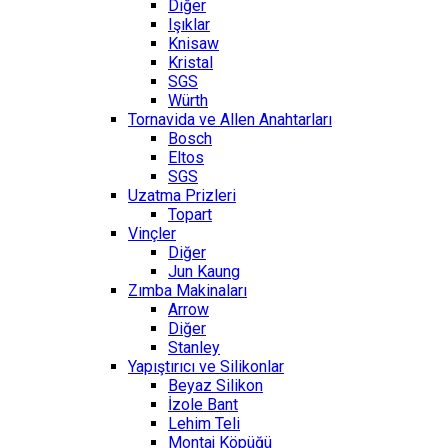
Diğer
Işıklar
Knisaw
Kristal
SGS
Würth
Tornavida ve Allen Anahtarları
Bosch
Eltos
SGS
Uzatma Prizleri
Topart
Vinçler
Diğer
Jun Kaung
Zımba Makinaları
Arrow
Diğer
Stanley
Yapıştırıcı ve Silikonlar
Beyaz Silikon
İzole Bant
Lehim Teli
Montaj Köpüğü