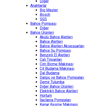
Diğer
Anahtarlar
Big Master
Bosch
SGS
Bahçe Pompası
Diğer
Bahçe Ürünleri
Akülü Bahçe Aletleri
Bahçe Aletleri
Bahçe Aletleri Aksesuarları
Bahçe Su Pompası
Benzinli El Aletleri
Çalı Tırpanları
Çim Biçme Makinası
Çit Budama Makinası
Dal Budama
Dalgıç ve Bahçe Pompaları
Demir Tulumba
Diğer Bahçe Ürünleri
Elektrikli Bahçe Aletleri
Hortum
İlaçlama Pompaları
Kenar Kesme Makinası