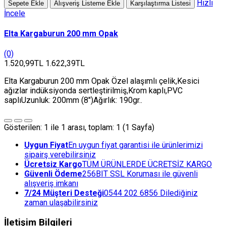
Hızlı
Sepete Ekle
Alışveriş Listeme Ekle
Karşılaştırma Listesi
İncele
Elta Kargaburun 200 mm Opak
(0)
1.520,99TL
1.622,39TL
Elta Kargaburun 200 mm Opak Özel alaşımlı çelik,Kesici
ağızlar indüksiyonda sertleştirilmiş,Krom kaplı,PVC
saplıUzunluk: 200mm (8")Ağırlık: 190gr..
Gösterilen: 1 ile 1 arası, toplam: 1 (1 Sayfa)
Uygun Fiyat
En uygun fiyat garantisi ile ürünlerimizi
sipairş verebilirsiniz
Ücretsiz Kargo
TÜM ÜRÜNLERDE ÜCRETSİZ KARGO
Güvenli Ödeme
256BIT SSL Koruması ile güvenli
alışveriş imkanı
7/24 Müşteri Desteği
0544 202 6856 Dilediğiniz
zaman ulaşabilirsiniz
İletişim Bilgileri