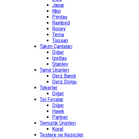
Japar
Nkp
Pimtaş
Rainbird
Roney
Tema
Topsan
Takım Çantaları
Diğer
İzeltaş
Stanley
Tamir Ürünleri
Derz Bandı
Derz Dolgu
Tekerler
Diğer
Tel Fırçalar
Diğer
Hawk
Partner
Temizlik Ürünleri
Koral
Testere ve Kesiciler