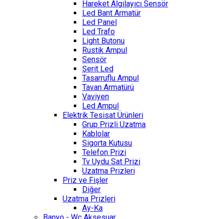
Hareket Algılayıcı Sensör
Led Bant Armatür
Led Panel
Led Trafo
Light Butonu
Rustik Ampul
Sensör
Şerit Led
Tasarruflu Ampul
Tavan Armatürü
Vaviyen
Led Ampul
Elektrik Tesisat Ürünleri
Grup Prizli Uzatma
Kablolar
Sigorta Kutusu
Telefon Prizi
Tv Uydu Sat Prizi
Uzatma Prizleri
Priz ve Fişler
Diğer
Uzatma Prizleri
Ay-Ka
Banyo - Wc Aksesuar