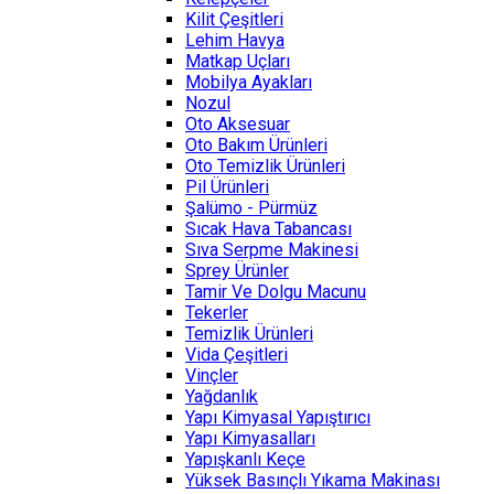
Kilit Çeşitleri
Lehim Havya
Matkap Uçları
Mobilya Ayakları
Nozul
Oto Aksesuar
Oto Bakım Ürünleri
Oto Temizlik Ürünleri
Pil Ürünleri
Şalümo - Pürmüz
Sıcak Hava Tabancası
Sıva Serpme Makinesi
Sprey Ürünler
Tamir Ve Dolgu Macunu
Tekerler
Temizlik Ürünleri
Vida Çeşitleri
Vinçler
Yağdanlık
Yapı Kimyasal Yapıştırıcı
Yapı Kimyasalları
Yapışkanlı Keçe
Yüksek Basınçlı Yıkama Makinası