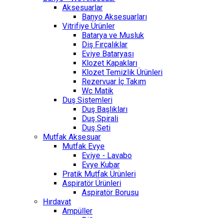
Aksesuarlar
Banyo Aksesuarları
Vitrifiye Ürünler
Batarya ve Musluk
Diş Fırçalıklar
Eviye Bataryası
Klozet Kapakları
Klozet Temizlik Ürünleri
Rezervuar İç Takım
Wc Matik
Duş Sistemleri
Duş Başlıkları
Duş Spirali
Duş Seti
Mutfak Aksesuar
Mutfak Evye
Eviye - Lavabo
Evye Kubar
Pratik Mutfak Ürünleri
Aspiratör Ürünleri
Aspiratör Borusu
Hırdavat
Ampüller