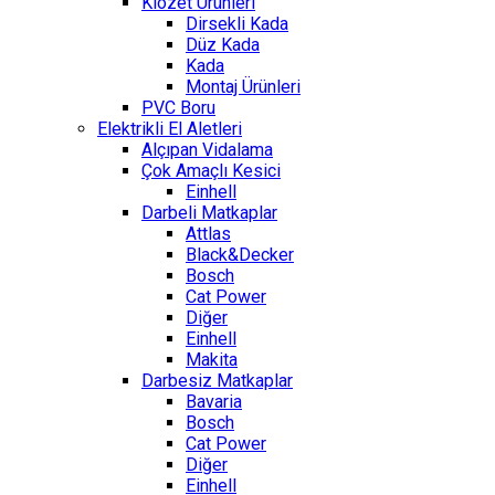
Klozet Ürünleri
Dirsekli Kada
Düz Kada
Kada
Montaj Ürünleri
PVC Boru
Elektrikli El Aletleri
Alçıpan Vidalama
Çok Amaçlı Kesici
Einhell
Darbeli Matkaplar
Attlas
Black&Decker
Bosch
Cat Power
Diğer
Einhell
Makita
Darbesiz Matkaplar
Bavaria
Bosch
Cat Power
Diğer
Einhell