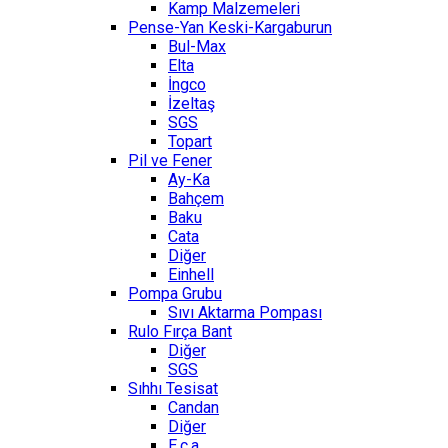
Kamp Malzemeleri
Pense-Yan Keski-Kargaburun
Bul-Max
Elta
İngco
İzeltaş
SGS
Topart
Pil ve Fener
Ay-Ka
Bahçem
Baku
Cata
Diğer
Einhell
Pompa Grubu
Sıvı Aktarma Pompası
Rulo Fırça Bant
Diğer
SGS
Sıhhı Tesisat
Candan
Diğer
E.c.a