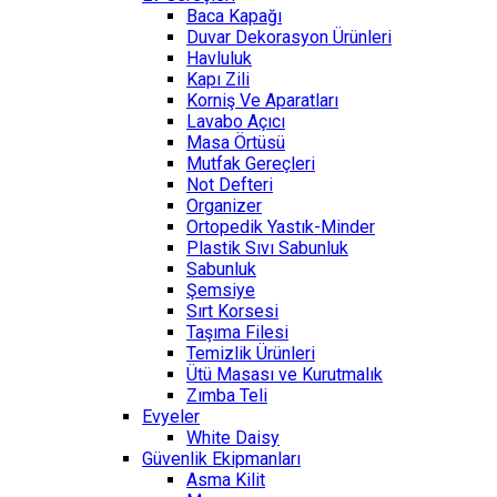
Baca Kapağı
Duvar Dekorasyon Ürünleri
Havluluk
Kapı Zili
Korniş Ve Aparatları
Lavabo Açıcı
Masa Örtüsü
Mutfak Gereçleri
Not Defteri
Organizer
Ortopedik Yastık-Minder
Plastik Sıvı Sabunluk
Sabunluk
Şemsiye
Sırt Korsesi
Taşıma Filesi
Temizlik Ürünleri
Ütü Masası ve Kurutmalık
Zımba Teli
Evyeler
White Daisy
Güvenlik Ekipmanları
Asma Kilit