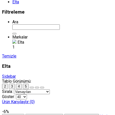
Elta
Filtreleme
Ara
Markalar
Elta
1
Temizle
Elta
Sidebar
Tablo Görünümü:
2
3
4
5
Sırala:
Göster:
Ürün Karşılaştır (0)
-6%