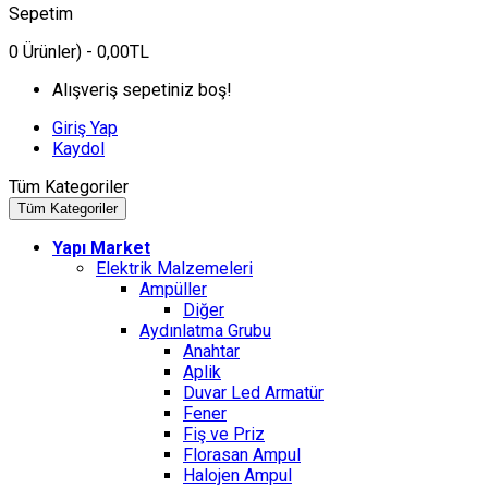
Sepetim
0
Ürünler)
- 0,00TL
Alışveriş sepetiniz boş!
Giriş Yap
Kaydol
Tüm Kategoriler
Tüm Kategoriler
Yapı Market
Elektrik Malzemeleri
Ampüller
Diğer
Aydınlatma Grubu
Anahtar
Aplik
Duvar Led Armatür
Fener
Fiş ve Priz
Florasan Ampul
Halojen Ampul