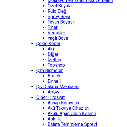
İzolasyon ve Yalıtım Malzemeleri
Özel Boyalar
Rulo Eleği
Sprey Boya
Tavan Boyası
Tiner
Vernikler
Yağlı Boya
Çekiç Keser
Aki
Diğer
İzeltaş
Topshop
Çim Biçmeler
Bosch
Einhell
Çivi Çakma Makinaları
Arrow
Diğer Hırdavat
Ahşap Koruyucu
Akü Takviye Cihazları
Akülü Ağaç Odun Kesme
Askılık
Balata Temizleme Spreyi