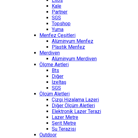
Eltos
Kale
Partner
SGS
Topshop
Yuma
Menfez Çeşitleri
Alüminyum Menfez
Plastik Menfez
Merdiven
Alüminyum Merdiven
Ölçme Aetleri
Bts
Diğer
İzeltaş
SGS
Ölçüm Aletleri
Çizgi Hizalama Lazeri
Diğer Ölçüm Aletleri
Elektronik Lazer Terazi
Lazer Metre
Şerit Metre
Su Terazisi
Outdoor