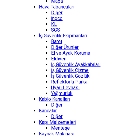
Mapa
Hava Tabancaları
Diğer
İngco
KL
SGS
İş Güvenlik Ekipmanları
Baret
Diğer Ürünler
El ve Ayak Koruma
Eldiven
İş Güvenlik Ayakkabıları
İş Güvenlik Çizme
İş Güvenlik Gözlük
Reflektörlü Parka
Uyarı Levhası
Yağmurluk
Kablo Kanalları
Diğer
Kancalar
Diğer
Kapı Malzemeleri
Menteşe
Kaynak Makinasi