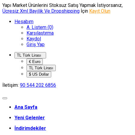
Yapı Market Ürünlerini Stoksuz Satış Yapmak İstiyorsanız,
Ücresiz Xml Bayilik Ve Dropshipping
İçin
Kayıt Olun
Hesabım
A. Listem (0)
Karşılaştırma
Kaydol
Giriş Yap
TL Türk Lirası
€ Euro
TL Türk Lirası
$ US Dollar
İletişim:
90 544 202 6856
Ana Sayfa
Yeni Gelenler
İndirimdekiler