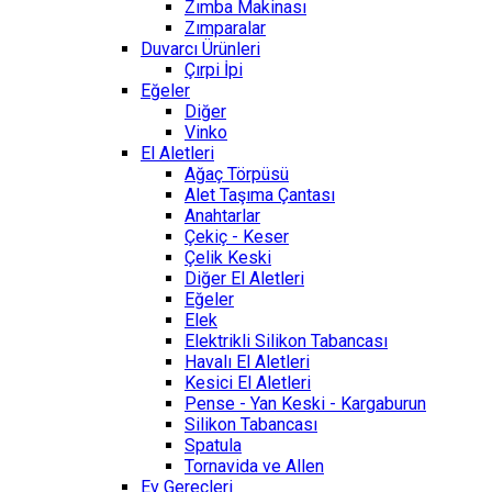
Zımba Makinası
Zımparalar
Duvarcı Ürünleri
Çırpi İpi
Eğeler
Diğer
Vinko
El Aletleri
Ağaç Törpüsü
Alet Taşıma Çantası
Anahtarlar
Çekiç - Keser
Çelik Keski
Diğer El Aletleri
Eğeler
Elek
Elektrikli Silikon Tabancası
Havalı El Aletleri
Kesici El Aletleri
Pense - Yan Keski - Kargaburun
Silikon Tabancası
Spatula
Tornavida ve Allen
Ev Gereçleri