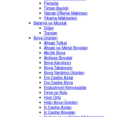
Pergola
Tırpan Başlığı
Yaprak Üfleme Makinası
Yıkama Makineleri
Batarya ve Musluk
Diğer
Topsan
Boya Ürünleri
Ahşap Tutkal
Ahşap ve Metal Boyaları
Akrilik Boya
Antipas Boyalar
Boya Karıştırıcı
Boya Tabancası
Boya Yardımcı Ürünleri
Dış Cephe Astar
Dış Cephe Boya
Endüstriyel Kimyasallar
Fırça ve Rulo
Hışır Örtü
Hobi Boya Ürünleri
İç Cephe Astarı
İç Cephe Boyaları