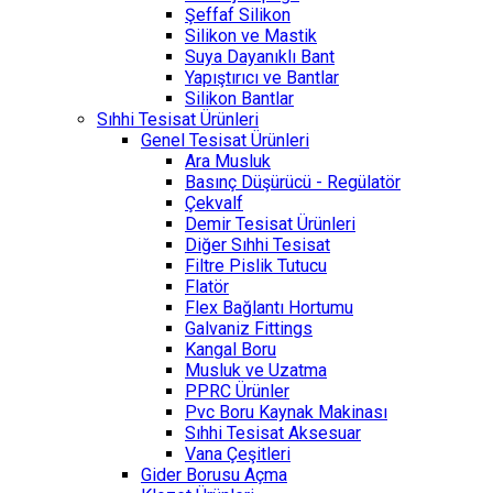
Şeffaf Silikon
Silikon ve Mastik
Suya Dayanıklı Bant
Yapıştırıcı ve Bantlar
Silikon Bantlar
Sıhhi Tesisat Ürünleri
Genel Tesisat Ürünleri
Ara Musluk
Basınç Düşürücü - Regülatör
Çekvalf
Demir Tesisat Ürünleri
Diğer Sıhhi Tesisat
Filtre Pislik Tutucu
Flatör
Flex Bağlantı Hortumu
Galvaniz Fittings
Kangal Boru
Musluk ve Uzatma
PPRC Ürünler
Pvc Boru Kaynak Makinası
Sıhhi Tesisat Aksesuar
Vana Çeşitleri
Gider Borusu Açma