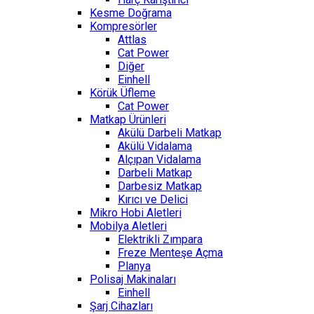
Kesme Doğrama
Kompresörler
Attlas
Cat Power
Diğer
Einhell
Körük Üfleme
Cat Power
Matkap Ürünleri
Akülü Darbeli Matkap
Akülü Vidalama
Alçıpan Vidalama
Darbeli Matkap
Darbesiz Matkap
Kırıcı ve Delici
Mikro Hobi Aletleri
Mobilya Aletleri
Elektrikli Zımpara
Freze Menteşe Açma
Planya
Polisaj Makinaları
Einhell
Şarj Cihazları