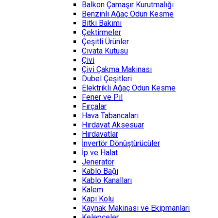
Balkon Çamaşır Kurutmalığı
Benzinli Ağaç Odun Kesme
Bitki Bakımı
Çektirmeler
Çeşitli Ürünler
Civata Kutusu
Çivi
Çivi Çakma Makinası
Dubel Çeşitleri
Elektrikli Ağaç Odun Kesme
Fener ve Pil
Fırçalar
Hava Tabancaları
Hırdavat Aksesuar
Hırdavatlar
İnvertör Dönüştürücüler
İp ve Halat
Jeneratör
Kablo Bağı
Kablo Kanalları
Kalem
Kapı Kolu
Kaynak Makinası ve Ekipmanları
Kelepçeler