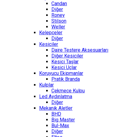
Candan
Diğer
Roney
Stilson
Weller
Kelepçeler
Diğer
Kesiciler
Daire Testere Aksesuarları
Diğer Kesiciler
Kesici Taşlar
Kesici Uçlar
Koruyucu Ekipmanlar
Pratik Branda
Kulplar
Çekmece Kulpu
Led Aydınlatma
Diğer
Mekanik Aletler
BHD
Big Master
Bul-Max
Diğer