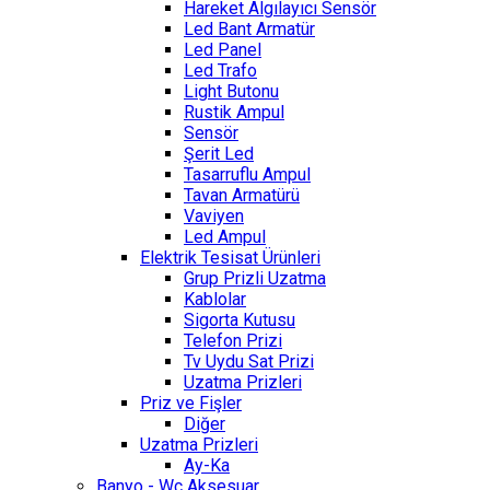
Hareket Algılayıcı Sensör
Led Bant Armatür
Led Panel
Led Trafo
Light Butonu
Rustik Ampul
Sensör
Şerit Led
Tasarruflu Ampul
Tavan Armatürü
Vaviyen
Led Ampul
Elektrik Tesisat Ürünleri
Grup Prizli Uzatma
Kablolar
Sigorta Kutusu
Telefon Prizi
Tv Uydu Sat Prizi
Uzatma Prizleri
Priz ve Fişler
Diğer
Uzatma Prizleri
Ay-Ka
Banyo - Wc Aksesuar