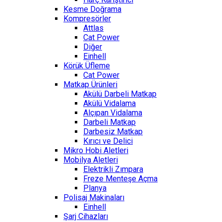
Kesme Doğrama
Kompresörler
Attlas
Cat Power
Diğer
Einhell
Körük Üfleme
Cat Power
Matkap Ürünleri
Akülü Darbeli Matkap
Akülü Vidalama
Alçıpan Vidalama
Darbeli Matkap
Darbesiz Matkap
Kırıcı ve Delici
Mikro Hobi Aletleri
Mobilya Aletleri
Elektrikli Zımpara
Freze Menteşe Açma
Planya
Polisaj Makinaları
Einhell
Şarj Cihazları