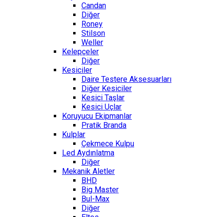
Candan
Diğer
Roney
Stilson
Weller
Kelepçeler
Diğer
Kesiciler
Daire Testere Aksesuarları
Diğer Kesiciler
Kesici Taşlar
Kesici Uçlar
Koruyucu Ekipmanlar
Pratik Branda
Kulplar
Çekmece Kulpu
Led Aydınlatma
Diğer
Mekanik Aletler
BHD
Big Master
Bul-Max
Diğer