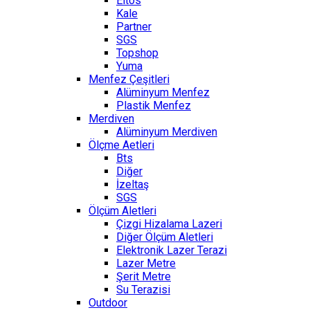
Eltos
Kale
Partner
SGS
Topshop
Yuma
Menfez Çeşitleri
Alüminyum Menfez
Plastik Menfez
Merdiven
Alüminyum Merdiven
Ölçme Aetleri
Bts
Diğer
İzeltaş
SGS
Ölçüm Aletleri
Çizgi Hizalama Lazeri
Diğer Ölçüm Aletleri
Elektronik Lazer Terazi
Lazer Metre
Şerit Metre
Su Terazisi
Outdoor