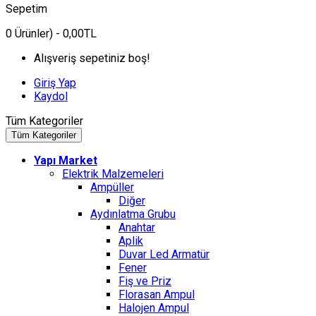
Sepetim
0
Ürünler)
- 0,00TL
Alışveriş sepetiniz boş!
Giriş Yap
Kaydol
Tüm Kategoriler
Tüm Kategoriler
Yapı Market
Elektrik Malzemeleri
Ampüller
Diğer
Aydınlatma Grubu
Anahtar
Aplik
Duvar Led Armatür
Fener
Fiş ve Priz
Florasan Ampul
Halojen Ampul