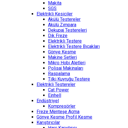
Makita
SGS
Elektrikli Kesiciler
Akülü Testereler
Akülü Zımpara
Dekupaj Testereleri
Dik Freze
Elektrikli Testere
Elektrikli Testere Bıçakları
Gönye Kesme
Makine Setleri
Mikro Hobi Aletleri
Polisaj Makinaları
Raspalama
Tilki Kuyruğu Testere
Elektrikli Testereler
Cat Power
Einhell
Endüstriyel
Kompresörler
Freze Menteşe Açma
Gönye Kesme Profil Kesme
Karıştırıcılar
Harç Karıştırıcı