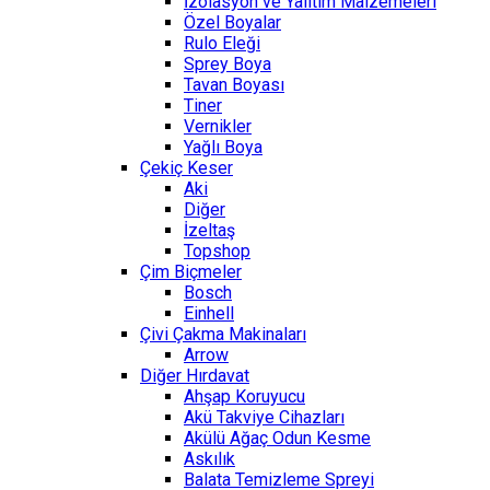
İzolasyon ve Yalıtım Malzemeleri
Özel Boyalar
Rulo Eleği
Sprey Boya
Tavan Boyası
Tiner
Vernikler
Yağlı Boya
Çekiç Keser
Aki
Diğer
İzeltaş
Topshop
Çim Biçmeler
Bosch
Einhell
Çivi Çakma Makinaları
Arrow
Diğer Hırdavat
Ahşap Koruyucu
Akü Takviye Cihazları
Akülü Ağaç Odun Kesme
Askılık
Balata Temizleme Spreyi