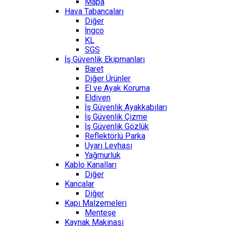
Mapa
Hava Tabancaları
Diğer
İngco
KL
SGS
İş Güvenlik Ekipmanları
Baret
Diğer Ürünler
El ve Ayak Koruma
Eldiven
İş Güvenlik Ayakkabıları
İş Güvenlik Çizme
İş Güvenlik Gözlük
Reflektörlü Parka
Uyarı Levhası
Yağmurluk
Kablo Kanalları
Diğer
Kancalar
Diğer
Kapı Malzemeleri
Menteşe
Kaynak Makinasi