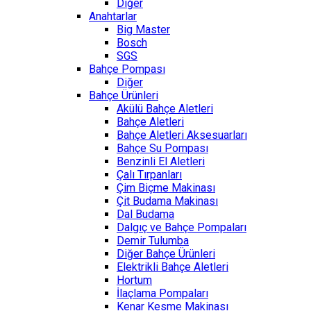
Diğer
Anahtarlar
Big Master
Bosch
SGS
Bahçe Pompası
Diğer
Bahçe Ürünleri
Akülü Bahçe Aletleri
Bahçe Aletleri
Bahçe Aletleri Aksesuarları
Bahçe Su Pompası
Benzinli El Aletleri
Çalı Tırpanları
Çim Biçme Makinası
Çit Budama Makinası
Dal Budama
Dalgıç ve Bahçe Pompaları
Demir Tulumba
Diğer Bahçe Ürünleri
Elektrikli Bahçe Aletleri
Hortum
İlaçlama Pompaları
Kenar Kesme Makinası