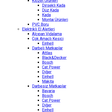
Klozet Ürünleri
Dirsekli Kada
Düz Kada
Kada
Montaj Ürünleri
PVC Boru
Elektrikli El Aletleri
Alçıpan Vidalama
Çok Amaçlı Kesici
Einhell
Darbeli Matkaplar
Attlas
Black&Decker
Bosch
Cat Power
Diğer
Einhell
Makita
Darbesiz Matkaplar
Bavaria
Bosch
Cat Power
Diğer
Einhell