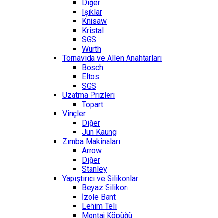
Diğer
Işıklar
Knisaw
Kristal
SGS
Würth
Tornavida ve Allen Anahtarları
Bosch
Eltos
SGS
Uzatma Prizleri
Topart
Vinçler
Diğer
Jun Kaung
Zımba Makinaları
Arrow
Diğer
Stanley
Yapıştırıcı ve Silikonlar
Beyaz Silikon
İzole Bant
Lehim Teli
Montaj Köpüğü