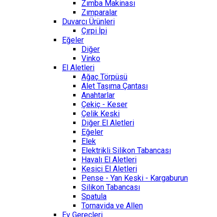
Zımba Makinası
Zımparalar
Duvarcı Ürünleri
Çırpi İpi
Eğeler
Diğer
Vinko
El Aletleri
Ağaç Törpüsü
Alet Taşıma Çantası
Anahtarlar
Çekiç - Keser
Çelik Keski
Diğer El Aletleri
Eğeler
Elek
Elektrikli Silikon Tabancası
Havalı El Aletleri
Kesici El Aletleri
Pense - Yan Keski - Kargaburun
Silikon Tabancası
Spatula
Tornavida ve Allen
Ev Gereçleri