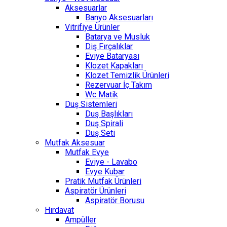
Aksesuarlar
Banyo Aksesuarları
Vitrifiye Ürünler
Batarya ve Musluk
Diş Fırçalıklar
Eviye Bataryası
Klozet Kapakları
Klozet Temizlik Ürünleri
Rezervuar İç Takım
Wc Matik
Duş Sistemleri
Duş Başlıkları
Duş Spirali
Duş Seti
Mutfak Aksesuar
Mutfak Evye
Eviye - Lavabo
Evye Kubar
Pratik Mutfak Ürünleri
Aspiratör Ürünleri
Aspiratör Borusu
Hırdavat
Ampüller