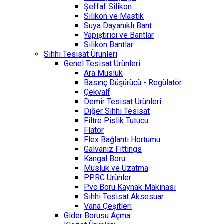
Şeffaf Silikon
Silikon ve Mastik
Suya Dayanıklı Bant
Yapıştırıcı ve Bantlar
Silikon Bantlar
Sıhhi Tesisat Ürünleri
Genel Tesisat Ürünleri
Ara Musluk
Basınç Düşürücü - Regülatör
Çekvalf
Demir Tesisat Ürünleri
Diğer Sıhhi Tesisat
Filtre Pislik Tutucu
Flatör
Flex Bağlantı Hortumu
Galvaniz Fittings
Kangal Boru
Musluk ve Uzatma
PPRC Ürünler
Pvc Boru Kaynak Makinası
Sıhhi Tesisat Aksesuar
Vana Çeşitleri
Gider Borusu Açma