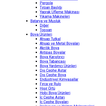
Pergola
Tırpan Başlığı
Yaprak Üfleme Makinası
Yıkama Makineleri
Batarya ve Musluk
Diğer
Topsan
Boya Ürünleri
Ahşap Tutkal
Ahşap ve Metal Boyaları
Akrilik Boya
Antipas Boyalar
Boya Karıştırıcı
Boya Tabancası
Boya Yardımcı Ürünleri
Dış Cephe Astar
Dış Cephe Boya
Endüstriyel Kimyasallar
Fırça ve Rulo
Hışır Örtü
Hobi Boya Ürünleri
İç Cephe Astarı
İç Cephe Boyaları