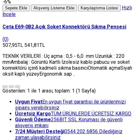
-6%
Hızlı
Sepete Ekle
Alışveriş Listeme Ekle
Karşılaştırma Listesi
İncele
Ceta E69-0B2 Açık Soket Konnektörü Sıkma Pensesi
(0)
507,95TL
541,81TL
TEKNİK VERİLERİ : Uç açma : 0,5 - 6,0 mm Uzunluk : 220
mmAmbalaj : Görüntü Kartlı İzolesiz kablo pabucu ve soket
konnektörü için6 kadmeli sıkma basıncıOtomatik açmaSiyah
oksit kaplı yüzeyErgonomik sap ..
Gösterilen: 1 ile 1 arası, toplam: 1 (1 Sayfa)
Uygun Fiyat
En uygun fiyat garantisi ile ürünlerimizi
sipairş verebilirsiniz
Ücretsiz Kargo
TÜM ÜRÜNLERDE ÜCRETSİZ KARGO
Güvenli Ödeme
256BIT SSL Koruması ile güvenli
alışveriş imkanı
7/24 Müşteri Desteği
0544 202 6856 Dilediğiniz
zaman ulaşabilirsiniz