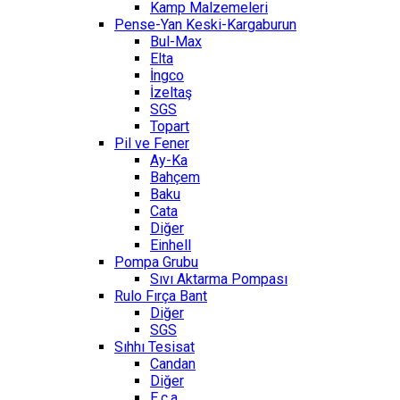
Kamp Malzemeleri
Pense-Yan Keski-Kargaburun
Bul-Max
Elta
İngco
İzeltaş
SGS
Topart
Pil ve Fener
Ay-Ka
Bahçem
Baku
Cata
Diğer
Einhell
Pompa Grubu
Sıvı Aktarma Pompası
Rulo Fırça Bant
Diğer
SGS
Sıhhı Tesisat
Candan
Diğer
E.c.a