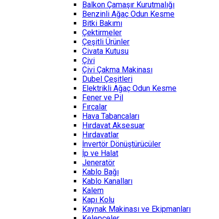
Balkon Çamaşır Kurutmalığı
Benzinli Ağaç Odun Kesme
Bitki Bakımı
Çektirmeler
Çeşitli Ürünler
Civata Kutusu
Çivi
Çivi Çakma Makinası
Dubel Çeşitleri
Elektrikli Ağaç Odun Kesme
Fener ve Pil
Fırçalar
Hava Tabancaları
Hırdavat Aksesuar
Hırdavatlar
İnvertör Dönüştürücüler
İp ve Halat
Jeneratör
Kablo Bağı
Kablo Kanalları
Kalem
Kapı Kolu
Kaynak Makinası ve Ekipmanları
Kelepçeler