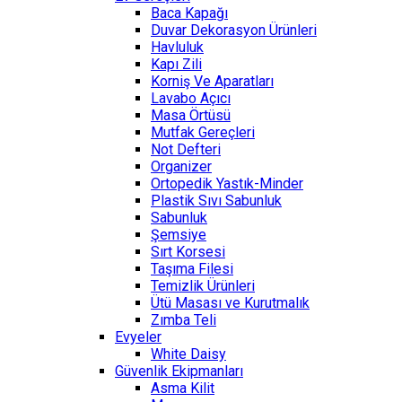
Baca Kapağı
Duvar Dekorasyon Ürünleri
Havluluk
Kapı Zili
Korniş Ve Aparatları
Lavabo Açıcı
Masa Örtüsü
Mutfak Gereçleri
Not Defteri
Organizer
Ortopedik Yastık-Minder
Plastik Sıvı Sabunluk
Sabunluk
Şemsiye
Sırt Korsesi
Taşıma Filesi
Temizlik Ürünleri
Ütü Masası ve Kurutmalık
Zımba Teli
Evyeler
White Daisy
Güvenlik Ekipmanları
Asma Kilit