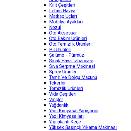
Kilit Çeşitleri
Lehim Havya
Matkap Uçları
Mobilya Ayakları
Nozul
Oto Aksesuar
Oto Bakım Ürünleri
Oto Temizlik Ürünleri
Pil Ürünleri
Şalümo - Pürmüz
Sıcak Hava Tabancası
Sıva Serpme Makinesi
Sprey Ürünler
Tamir Ve Dolgu Macunu
Tekerler
Temizlik Ürünleri
Vida Çeşitleri
Vinçler
Yağdanlık
Yapı Kimyasal Yapıştırıcı
Yapı Kimyasalları
Yapışkanlı Keçe
Yüksek Basınçlı Yıkama Makinası