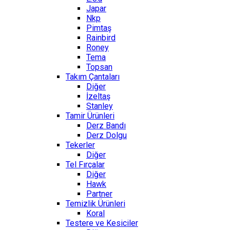
Japar
Nkp
Pimtaş
Rainbird
Roney
Tema
Topsan
Takım Çantaları
Diğer
İzeltaş
Stanley
Tamir Ürünleri
Derz Bandı
Derz Dolgu
Tekerler
Diğer
Tel Fırçalar
Diğer
Hawk
Partner
Temizlik Ürünleri
Koral
Testere ve Kesiciler