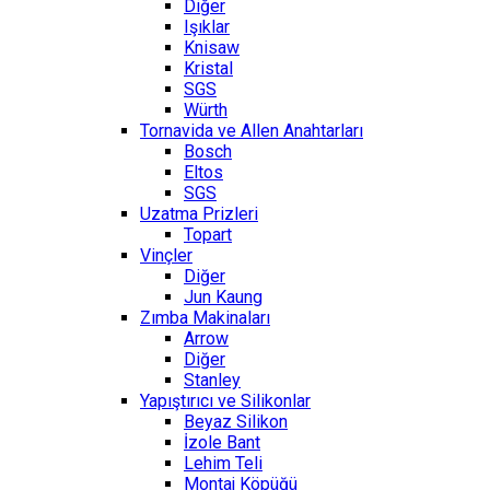
Diğer
Işıklar
Knisaw
Kristal
SGS
Würth
Tornavida ve Allen Anahtarları
Bosch
Eltos
SGS
Uzatma Prizleri
Topart
Vinçler
Diğer
Jun Kaung
Zımba Makinaları
Arrow
Diğer
Stanley
Yapıştırıcı ve Silikonlar
Beyaz Silikon
İzole Bant
Lehim Teli
Montaj Köpüğü