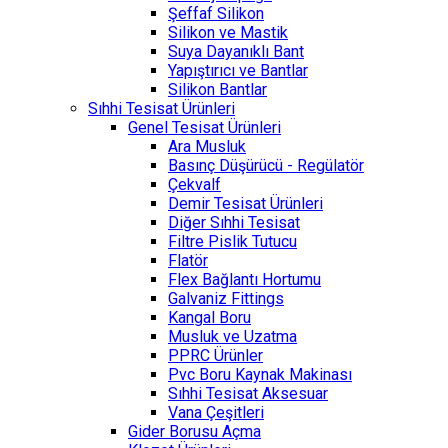
Şeffaf Silikon
Silikon ve Mastik
Suya Dayanıklı Bant
Yapıştırıcı ve Bantlar
Silikon Bantlar
Sıhhi Tesisat Ürünleri
Genel Tesisat Ürünleri
Ara Musluk
Basınç Düşürücü - Regülatör
Çekvalf
Demir Tesisat Ürünleri
Diğer Sıhhi Tesisat
Filtre Pislik Tutucu
Flatör
Flex Bağlantı Hortumu
Galvaniz Fittings
Kangal Boru
Musluk ve Uzatma
PPRC Ürünler
Pvc Boru Kaynak Makinası
Sıhhi Tesisat Aksesuar
Vana Çeşitleri
Gider Borusu Açma