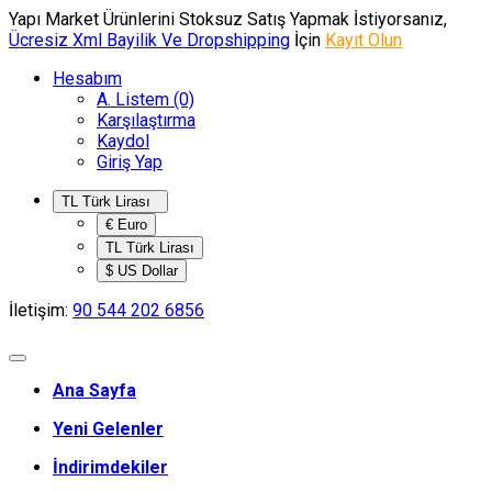
Yapı Market Ürünlerini Stoksuz Satış Yapmak İstiyorsanız,
Ücresiz Xml Bayilik Ve Dropshipping
İçin
Kayıt Olun
Hesabım
A. Listem (0)
Karşılaştırma
Kaydol
Giriş Yap
TL Türk Lirası
€ Euro
TL Türk Lirası
$ US Dollar
İletişim:
90 544 202 6856
Ana Sayfa
Yeni Gelenler
İndirimdekiler