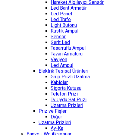
Hareket Algılayıcı Sensör
Led Bant Armatür
Led Panel
Led Trafo
Light Butonu
Rustik Ampul
Sensör
Şerit Led
Tasarruflu Ampul
Tavan Armatürü
Vaviyen
Led Ampul
Elektrik Tesisat Ürünleri
Grup Prizli Uzatma
Kablolar
Sigorta Kutusu
Telefon Prizi
Tv Uydu Sat Prizi
Uzatma Prizleri
Priz ve Fişler
Diğer
Uzatma Prizleri
Ay-Ka
Banyo - Wc Aksesuar