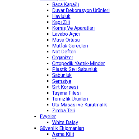
Baca Kapağı
Duvar Dekorasyon Ürünleri
Havluluk
Kapı Zili
Korniş Ve Aparatları
Lavabo Açıcı
Masa Örtüsü
Mutfak Gereçleri
Not Defteri
Organizer
Ortopedik Yastık-Minder
Plastik Sıvı Sabunluk
Sabunluk
Şemsiye
Sırt Korsesi
Taşıma Filesi
Temizlik Ürünleri
Ütü Masası ve Kurutmalık
Zımba Teli
Evyeler
White Daisy
Güvenlik Ekipmanları
Asma Kilit