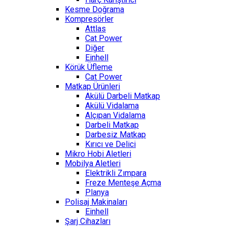
Kesme Doğrama
Kompresörler
Attlas
Cat Power
Diğer
Einhell
Körük Üfleme
Cat Power
Matkap Ürünleri
Akülü Darbeli Matkap
Akülü Vidalama
Alçıpan Vidalama
Darbeli Matkap
Darbesiz Matkap
Kırıcı ve Delici
Mikro Hobi Aletleri
Mobilya Aletleri
Elektrikli Zımpara
Freze Menteşe Açma
Planya
Polisaj Makinaları
Einhell
Şarj Cihazları