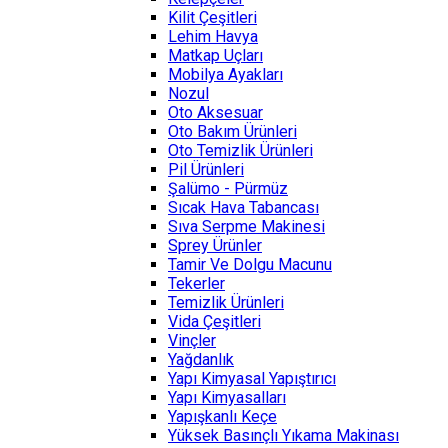
Kilit Çeşitleri
Lehim Havya
Matkap Uçları
Mobilya Ayakları
Nozul
Oto Aksesuar
Oto Bakım Ürünleri
Oto Temizlik Ürünleri
Pil Ürünleri
Şalümo - Pürmüz
Sıcak Hava Tabancası
Sıva Serpme Makinesi
Sprey Ürünler
Tamir Ve Dolgu Macunu
Tekerler
Temizlik Ürünleri
Vida Çeşitleri
Vinçler
Yağdanlık
Yapı Kimyasal Yapıştırıcı
Yapı Kimyasalları
Yapışkanlı Keçe
Yüksek Basınçlı Yıkama Makinası