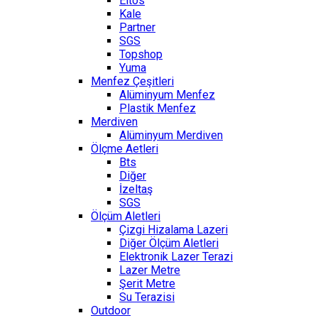
Eltos
Kale
Partner
SGS
Topshop
Yuma
Menfez Çeşitleri
Alüminyum Menfez
Plastik Menfez
Merdiven
Alüminyum Merdiven
Ölçme Aetleri
Bts
Diğer
İzeltaş
SGS
Ölçüm Aletleri
Çizgi Hizalama Lazeri
Diğer Ölçüm Aletleri
Elektronik Lazer Terazi
Lazer Metre
Şerit Metre
Su Terazisi
Outdoor