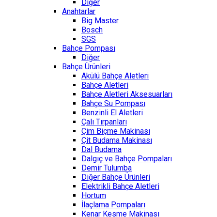
Diğer
Anahtarlar
Big Master
Bosch
SGS
Bahçe Pompası
Diğer
Bahçe Ürünleri
Akülü Bahçe Aletleri
Bahçe Aletleri
Bahçe Aletleri Aksesuarları
Bahçe Su Pompası
Benzinli El Aletleri
Çalı Tırpanları
Çim Biçme Makinası
Çit Budama Makinası
Dal Budama
Dalgıç ve Bahçe Pompaları
Demir Tulumba
Diğer Bahçe Ürünleri
Elektrikli Bahçe Aletleri
Hortum
İlaçlama Pompaları
Kenar Kesme Makinası