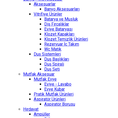
Aksesuarlar
Banyo Aksesuarları
Vitrifiye Ürünler
Batarya ve Musluk
Diş Fırçalıklar
Eviye Bataryası
Klozet Kapakları
Klozet Temizlik Ürünleri
Rezervuar İç Takım
Wc Matik
Duş Sistemleri
Duş Başlıkları
Duş Spirali
Duş Seti
Mutfak Aksesuar
Mutfak Evye
Eviye - Lavabo
Evye Kubar
Pratik Mutfak Ürünleri
Aspiratör Ürünleri
Aspiratör Borusu
Hırdavat
Ampüller