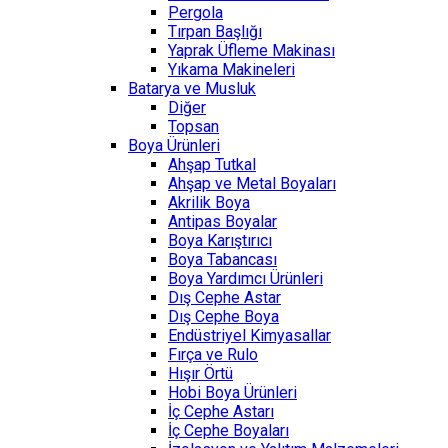
Pergola
Tırpan Başlığı
Yaprak Üfleme Makinası
Yıkama Makineleri
Batarya ve Musluk
Diğer
Topsan
Boya Ürünleri
Ahşap Tutkal
Ahşap ve Metal Boyaları
Akrilik Boya
Antipas Boyalar
Boya Karıştırıcı
Boya Tabancası
Boya Yardımcı Ürünleri
Dış Cephe Astar
Dış Cephe Boya
Endüstriyel Kimyasallar
Fırça ve Rulo
Hışır Örtü
Hobi Boya Ürünleri
İç Cephe Astarı
İç Cephe Boyaları