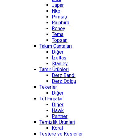
Japar
Nkp
Pimtaş
Rainbird
Roney
Tema
Topsan
Takım Çantaları
Diğer
İzeltaş
Stanley
Tamir Ürünleri
Derz Bandı
Derz Dolgu
Tekerler
Diğer
Tel Fırçalar
Diğer
Hawk
Partner
Temizlik Ürünleri
Koral
Testere ve Kesiciler