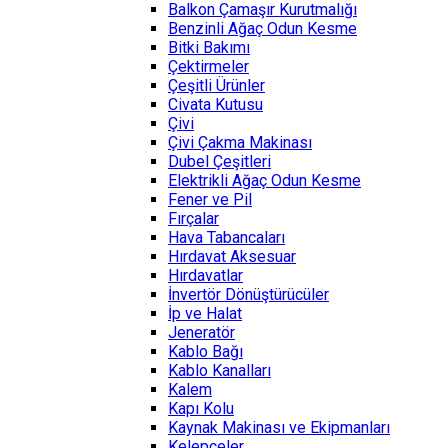
Balkon Çamaşır Kurutmalığı
Benzinli Ağaç Odun Kesme
Bitki Bakımı
Çektirmeler
Çeşitli Ürünler
Civata Kutusu
Çivi
Çivi Çakma Makinası
Dubel Çeşitleri
Elektrikli Ağaç Odun Kesme
Fener ve Pil
Fırçalar
Hava Tabancaları
Hırdavat Aksesuar
Hırdavatlar
İnvertör Dönüştürücüler
İp ve Halat
Jeneratör
Kablo Bağı
Kablo Kanalları
Kalem
Kapı Kolu
Kaynak Makinası ve Ekipmanları
Kelepçeler