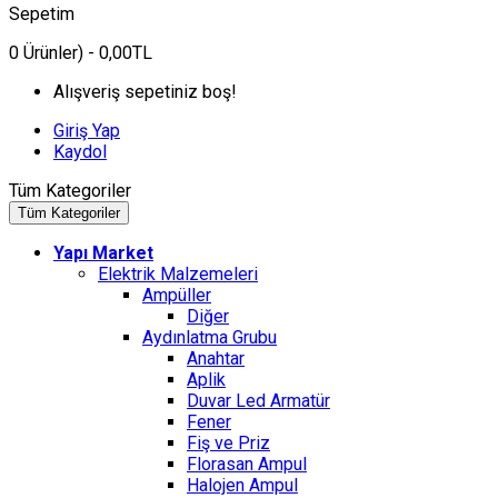
Sepetim
0
Ürünler)
- 0,00TL
Alışveriş sepetiniz boş!
Giriş Yap
Kaydol
Tüm Kategoriler
Tüm Kategoriler
Yapı Market
Elektrik Malzemeleri
Ampüller
Diğer
Aydınlatma Grubu
Anahtar
Aplik
Duvar Led Armatür
Fener
Fiş ve Priz
Florasan Ampul
Halojen Ampul