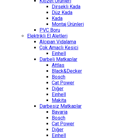
Klozet Ürünleri
Dirsekli Kada
Düz Kada
Kada
Montaj Ürünleri
PVC Boru
Elektrikli El Aletleri
Alçıpan Vidalama
Çok Amaçlı Kesici
Einhell
Darbeli Matkaplar
Attlas
Black&Decker
Bosch
Cat Power
Diğer
Einhell
Makita
Darbesiz Matkaplar
Bavaria
Bosch
Cat Power
Diğer
Einhell