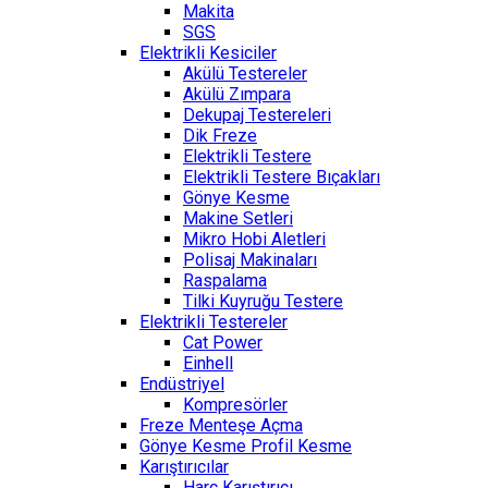
Makita
SGS
Elektrikli Kesiciler
Akülü Testereler
Akülü Zımpara
Dekupaj Testereleri
Dik Freze
Elektrikli Testere
Elektrikli Testere Bıçakları
Gönye Kesme
Makine Setleri
Mikro Hobi Aletleri
Polisaj Makinaları
Raspalama
Tilki Kuyruğu Testere
Elektrikli Testereler
Cat Power
Einhell
Endüstriyel
Kompresörler
Freze Menteşe Açma
Gönye Kesme Profil Kesme
Karıştırıcılar
Harç Karıştırıcı