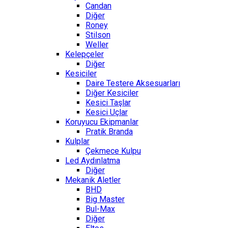
Candan
Diğer
Roney
Stilson
Weller
Kelepçeler
Diğer
Kesiciler
Daire Testere Aksesuarları
Diğer Kesiciler
Kesici Taşlar
Kesici Uçlar
Koruyucu Ekipmanlar
Pratik Branda
Kulplar
Çekmece Kulpu
Led Aydınlatma
Diğer
Mekanik Aletler
BHD
Big Master
Bul-Max
Diğer