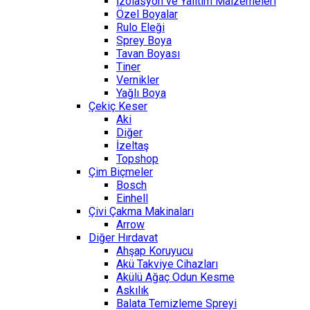
İzolasyon ve Yalıtım Malzemeleri
Özel Boyalar
Rulo Eleği
Sprey Boya
Tavan Boyası
Tiner
Vernikler
Yağlı Boya
Çekiç Keser
Aki
Diğer
İzeltaş
Topshop
Çim Biçmeler
Bosch
Einhell
Çivi Çakma Makinaları
Arrow
Diğer Hırdavat
Ahşap Koruyucu
Akü Takviye Cihazları
Akülü Ağaç Odun Kesme
Askılık
Balata Temizleme Spreyi