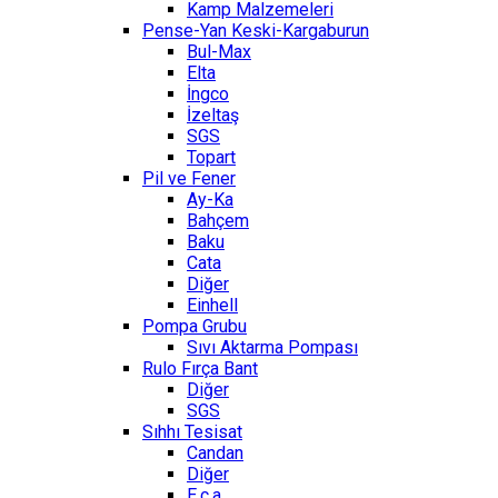
Kamp Malzemeleri
Pense-Yan Keski-Kargaburun
Bul-Max
Elta
İngco
İzeltaş
SGS
Topart
Pil ve Fener
Ay-Ka
Bahçem
Baku
Cata
Diğer
Einhell
Pompa Grubu
Sıvı Aktarma Pompası
Rulo Fırça Bant
Diğer
SGS
Sıhhı Tesisat
Candan
Diğer
E.c.a