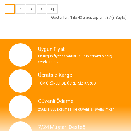
1
2
3
>
>|
Gösterilen: 1 ile 40 arası, toplam: 87 (3 Sayfa)
Uygun Fiyat
En uygun fiyat garantisi ile ürünlerimizi sipairş
verebilirsiniz
Ücretsiz Kargo
TÜM ÜRÜNLERDE ÜCRETSİZ KARGO
Güvenli Ödeme
256BIT SSL Koruması ile güvenli alışveriş imkanı
7/24 Müşteri Desteği