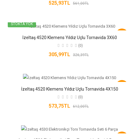
525,93TL
561,00TL
STOKTA YOK
-6%
İzeltaş 4520 Klemens Yıldız Uçlu Tornavida 3X60
(0)
305,99TL
326,39TL
-6%
İzeltaş 4520 Klemens Yıldız Uçlu Tornavida 4X150
(0)
573,75TL
612,00TL
-6%