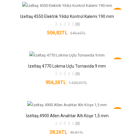
-6%
İzeltaş 4550 Elektrik Yıldız Kontrol Kalemi 190 mm
(0)
506,82TL
540,60TL
-6%
İzeltaş 4770 Lokma Uçlu Tornavida 9 mm
(0)
956,26TL
1.020,01TL
-6%
İzeltaş 4900 Allen Anahtar Altı Köşe 1,5 mm
(0)
38,26TL
40,81TL