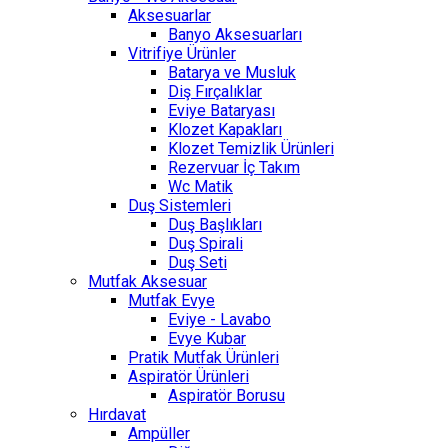
Aksesuarlar
Banyo Aksesuarları
Vitrifiye Ürünler
Batarya ve Musluk
Diş Fırçalıklar
Eviye Bataryası
Klozet Kapakları
Klozet Temizlik Ürünleri
Rezervuar İç Takım
Wc Matik
Duş Sistemleri
Duş Başlıkları
Duş Spirali
Duş Seti
Mutfak Aksesuar
Mutfak Evye
Eviye - Lavabo
Evye Kubar
Pratik Mutfak Ürünleri
Aspiratör Ürünleri
Aspiratör Borusu
Hırdavat
Ampüller