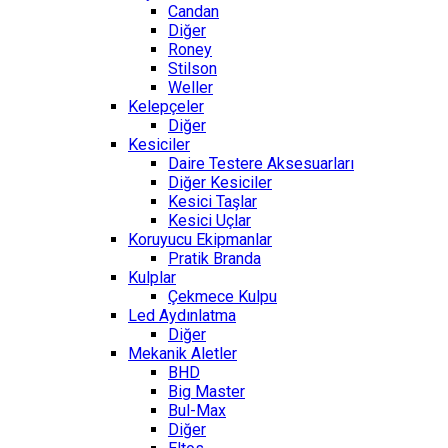
Candan
Diğer
Roney
Stilson
Weller
Kelepçeler
Diğer
Kesiciler
Daire Testere Aksesuarları
Diğer Kesiciler
Kesici Taşlar
Kesici Uçlar
Koruyucu Ekipmanlar
Pratik Branda
Kulplar
Çekmece Kulpu
Led Aydınlatma
Diğer
Mekanik Aletler
BHD
Big Master
Bul-Max
Diğer