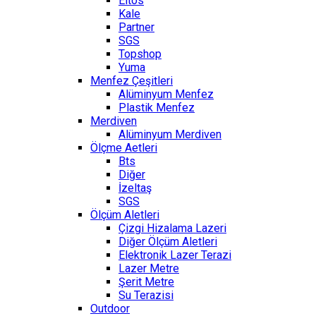
Eltos
Kale
Partner
SGS
Topshop
Yuma
Menfez Çeşitleri
Alüminyum Menfez
Plastik Menfez
Merdiven
Alüminyum Merdiven
Ölçme Aetleri
Bts
Diğer
İzeltaş
SGS
Ölçüm Aletleri
Çizgi Hizalama Lazeri
Diğer Ölçüm Aletleri
Elektronik Lazer Terazi
Lazer Metre
Şerit Metre
Su Terazisi
Outdoor