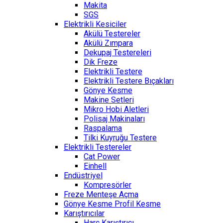
Makita
SGS
Elektrikli Kesiciler
Akülü Testereler
Akülü Zımpara
Dekupaj Testereleri
Dik Freze
Elektrikli Testere
Elektrikli Testere Bıçakları
Gönye Kesme
Makine Setleri
Mikro Hobi Aletleri
Polisaj Makinaları
Raspalama
Tilki Kuyruğu Testere
Elektrikli Testereler
Cat Power
Einhell
Endüstriyel
Kompresörler
Freze Menteşe Açma
Gönye Kesme Profil Kesme
Karıştırıcılar
Harç Karıştırıcı