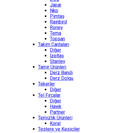
Japar
Nkp
Pimtaş
Rainbird
Roney
Tema
Topsan
Takım Çantaları
Diğer
İzeltaş
Stanley
Tamir Ürünleri
Derz Bandı
Derz Dolgu
Tekerler
Diğer
Tel Fırçalar
Diğer
Hawk
Partner
Temizlik Ürünleri
Koral
Testere ve Kesiciler