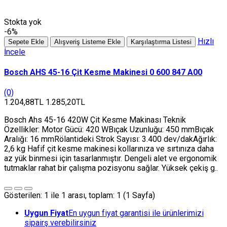
Stokta yok
-6%
Hızlı
Sepete Ekle
Alışveriş Listeme Ekle
Karşılaştırma Listesi
İncele
Bosch AHS 45-16 Çit Kesme Makinesi 0 600 847 A00
(0)
1.204,88TL
1.285,20TL
Bosch Ahs 45-16 420W Çit Kesme Makinası Teknik
Özellikler: Motor Gücü: 420 WBıçak Uzunluğu: 450 mmBıçak
Aralığı: 16 mmRölantideki Strok Sayısı: 3.400 dev/dakAğırlık:
2,6 kg Hafif çit kesme makinesi kollarınıza ve sırtınıza daha
az yük binmesi için tasarlanmıştır. Dengeli alet ve ergonomik
tutmaklar rahat bir çalışma pozisyonu sağlar. Yüksek çekiş g..
Gösterilen: 1 ile 1 arası, toplam: 1 (1 Sayfa)
Uygun Fiyat
En uygun fiyat garantisi ile ürünlerimizi
sipairş verebilirsiniz