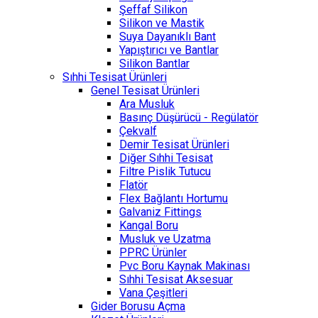
Şeffaf Silikon
Silikon ve Mastik
Suya Dayanıklı Bant
Yapıştırıcı ve Bantlar
Silikon Bantlar
Sıhhi Tesisat Ürünleri
Genel Tesisat Ürünleri
Ara Musluk
Basınç Düşürücü - Regülatör
Çekvalf
Demir Tesisat Ürünleri
Diğer Sıhhi Tesisat
Filtre Pislik Tutucu
Flatör
Flex Bağlantı Hortumu
Galvaniz Fittings
Kangal Boru
Musluk ve Uzatma
PPRC Ürünler
Pvc Boru Kaynak Makinası
Sıhhi Tesisat Aksesuar
Vana Çeşitleri
Gider Borusu Açma