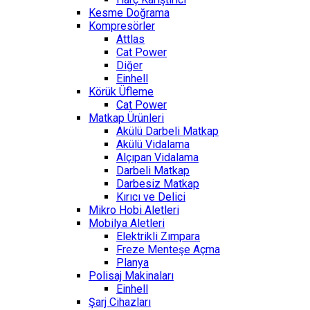
Kesme Doğrama
Kompresörler
Attlas
Cat Power
Diğer
Einhell
Körük Üfleme
Cat Power
Matkap Ürünleri
Akülü Darbeli Matkap
Akülü Vidalama
Alçıpan Vidalama
Darbeli Matkap
Darbesiz Matkap
Kırıcı ve Delici
Mikro Hobi Aletleri
Mobilya Aletleri
Elektrikli Zımpara
Freze Menteşe Açma
Planya
Polisaj Makinaları
Einhell
Şarj Cihazları