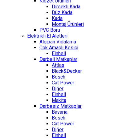
Klozet Ürünleri
Dirsekli Kada
Düz Kada
Kada
Montaj Ürünleri
PVC Boru
Elektrikli El Aletleri
Alçıpan Vidalama
Çok Amaçlı Kesici
Einhell
Darbeli Matkaplar
Attlas
Black&Decker
Bosch
Cat Power
Diğer
Einhell
Makita
Darbesiz Matkaplar
Bavaria
Bosch
Cat Power
Diğer
Einhell