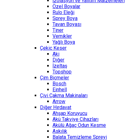
İzolasyon ve Yalıtım Malzemeleri
Özel Boyalar
Rulo Eleği
Sprey Boya
Tavan Boyası
Tiner
Vernikler
Yağlı Boya
Çekiç Keser
Aki
Diğer
İzeltaş
Topshop
Çim Biçmeler
Bosch
Einhell
Çivi Çakma Makinaları
Arrow
Diğer Hırdavat
Ahşap Koruyucu
Akü Takviye Cihazları
Akülü Ağaç Odun Kesme
Askılık
Balata Temizleme Spreyi