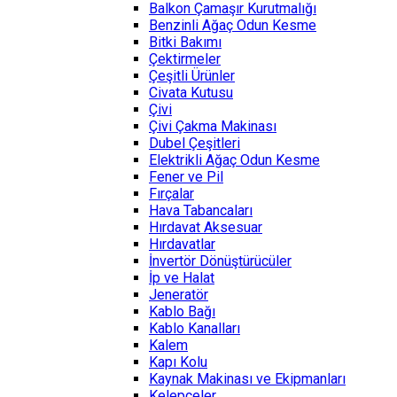
Balkon Çamaşır Kurutmalığı
Benzinli Ağaç Odun Kesme
Bitki Bakımı
Çektirmeler
Çeşitli Ürünler
Civata Kutusu
Çivi
Çivi Çakma Makinası
Dubel Çeşitleri
Elektrikli Ağaç Odun Kesme
Fener ve Pil
Fırçalar
Hava Tabancaları
Hırdavat Aksesuar
Hırdavatlar
İnvertör Dönüştürücüler
İp ve Halat
Jeneratör
Kablo Bağı
Kablo Kanalları
Kalem
Kapı Kolu
Kaynak Makinası ve Ekipmanları
Kelepçeler