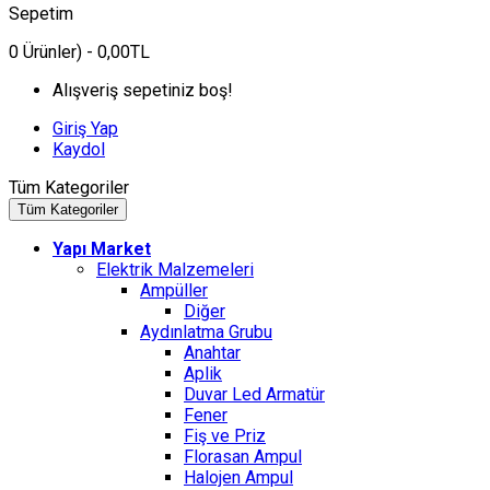
Sepetim
0
Ürünler)
- 0,00TL
Alışveriş sepetiniz boş!
Giriş Yap
Kaydol
Tüm Kategoriler
Tüm Kategoriler
Yapı Market
Elektrik Malzemeleri
Ampüller
Diğer
Aydınlatma Grubu
Anahtar
Aplik
Duvar Led Armatür
Fener
Fiş ve Priz
Florasan Ampul
Halojen Ampul