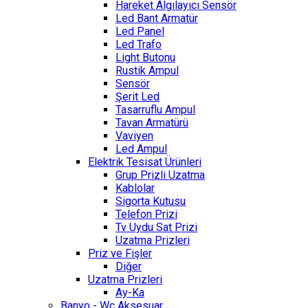
Hareket Algılayıcı Sensör
Led Bant Armatür
Led Panel
Led Trafo
Light Butonu
Rustik Ampul
Sensör
Şerit Led
Tasarruflu Ampul
Tavan Armatürü
Vaviyen
Led Ampul
Elektrik Tesisat Ürünleri
Grup Prizli Uzatma
Kablolar
Sigorta Kutusu
Telefon Prizi
Tv Uydu Sat Prizi
Uzatma Prizleri
Priz ve Fişler
Diğer
Uzatma Prizleri
Ay-Ka
Banyo - Wc Aksesuar