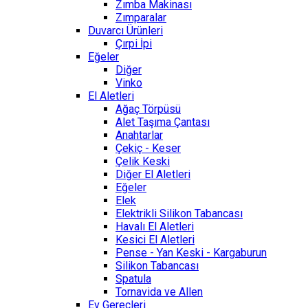
Zımba Makinası
Zımparalar
Duvarcı Ürünleri
Çırpi İpi
Eğeler
Diğer
Vinko
El Aletleri
Ağaç Törpüsü
Alet Taşıma Çantası
Anahtarlar
Çekiç - Keser
Çelik Keski
Diğer El Aletleri
Eğeler
Elek
Elektrikli Silikon Tabancası
Havalı El Aletleri
Kesici El Aletleri
Pense - Yan Keski - Kargaburun
Silikon Tabancası
Spatula
Tornavida ve Allen
Ev Gereçleri