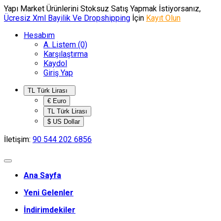
Yapı Market Ürünlerini Stoksuz Satış Yapmak İstiyorsanız,
Ücresiz Xml Bayilik Ve Dropshipping
İçin
Kayıt Olun
Hesabım
A. Listem (0)
Karşılaştırma
Kaydol
Giriş Yap
TL Türk Lirası
€ Euro
TL Türk Lirası
$ US Dollar
İletişim:
90 544 202 6856
Ana Sayfa
Yeni Gelenler
İndirimdekiler