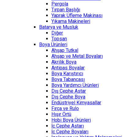
Pergola
Tırpan Başlığı
Yaprak Üfleme Makinası
Yıkama Makineleri
Batarya ve Musluk
Diğer
Topsan
Boya Ürünleri
Ahşap Tutkal
Ahşap ve Metal Boyaları
Akrilik Boya
Antipas Boyalar
Boya Karıştırıcı
Boya Tabancası
Boya Yardımcı Ürünleri
Dış Cephe Astar
Dış Cephe Boya
Endüstriyel Kimyasallar
Fırça ve Rulo
Hışır Örtü
Hobi Boya Ürünleri
İç Cephe Astarı
İç Cephe Boyaları