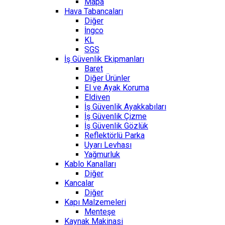
Mapa
Hava Tabancaları
Diğer
İngco
KL
SGS
İş Güvenlik Ekipmanları
Baret
Diğer Ürünler
El ve Ayak Koruma
Eldiven
İş Güvenlik Ayakkabıları
İş Güvenlik Çizme
İş Güvenlik Gözlük
Reflektörlü Parka
Uyarı Levhası
Yağmurluk
Kablo Kanalları
Diğer
Kancalar
Diğer
Kapı Malzemeleri
Menteşe
Kaynak Makinasi