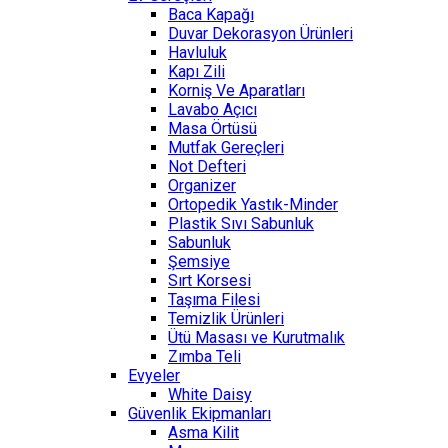
Baca Kapağı
Duvar Dekorasyon Ürünleri
Havluluk
Kapı Zili
Korniş Ve Aparatları
Lavabo Açıcı
Masa Örtüsü
Mutfak Gereçleri
Not Defteri
Organizer
Ortopedik Yastık-Minder
Plastik Sıvı Sabunluk
Sabunluk
Şemsiye
Sırt Korsesi
Taşıma Filesi
Temizlik Ürünleri
Ütü Masası ve Kurutmalık
Zımba Teli
Evyeler
White Daisy
Güvenlik Ekipmanları
Asma Kilit