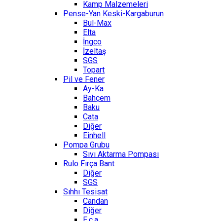
Kamp Malzemeleri
Pense-Yan Keski-Kargaburun
Bul-Max
Elta
İngco
İzeltaş
SGS
Topart
Pil ve Fener
Ay-Ka
Bahçem
Baku
Cata
Diğer
Einhell
Pompa Grubu
Sıvı Aktarma Pompası
Rulo Fırça Bant
Diğer
SGS
Sıhhı Tesisat
Candan
Diğer
E.c.a