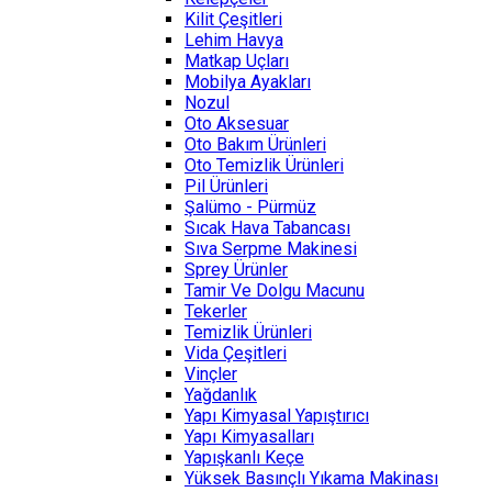
Kilit Çeşitleri
Lehim Havya
Matkap Uçları
Mobilya Ayakları
Nozul
Oto Aksesuar
Oto Bakım Ürünleri
Oto Temizlik Ürünleri
Pil Ürünleri
Şalümo - Pürmüz
Sıcak Hava Tabancası
Sıva Serpme Makinesi
Sprey Ürünler
Tamir Ve Dolgu Macunu
Tekerler
Temizlik Ürünleri
Vida Çeşitleri
Vinçler
Yağdanlık
Yapı Kimyasal Yapıştırıcı
Yapı Kimyasalları
Yapışkanlı Keçe
Yüksek Basınçlı Yıkama Makinası