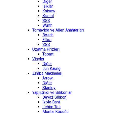
Diğer
Işıklar
Knisaw
Kristal
SGS
Würth
Tornavida ve Allen Anahtarları
Bosch
Eltos
SGS
Uzatma Prizleri
Topart
Vinçler
Diğer
Jun Kaung
Zımba Makinaları
Arrow
Diğer
Stanley
Yapıştırıcı ve Silikonlar
Beyaz Silikon
İzole Bant
Lehim Teli
Montaj Köpüğü