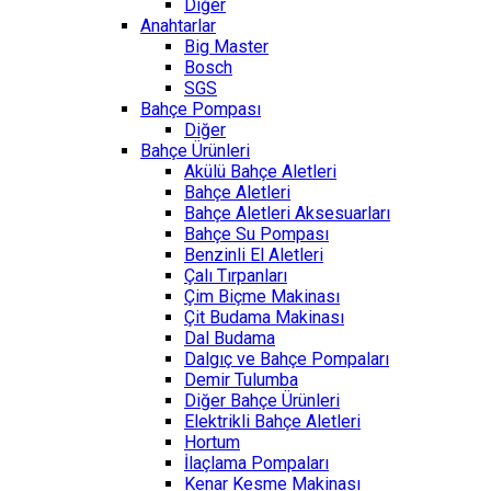
Diğer
Anahtarlar
Big Master
Bosch
SGS
Bahçe Pompası
Diğer
Bahçe Ürünleri
Akülü Bahçe Aletleri
Bahçe Aletleri
Bahçe Aletleri Aksesuarları
Bahçe Su Pompası
Benzinli El Aletleri
Çalı Tırpanları
Çim Biçme Makinası
Çit Budama Makinası
Dal Budama
Dalgıç ve Bahçe Pompaları
Demir Tulumba
Diğer Bahçe Ürünleri
Elektrikli Bahçe Aletleri
Hortum
İlaçlama Pompaları
Kenar Kesme Makinası