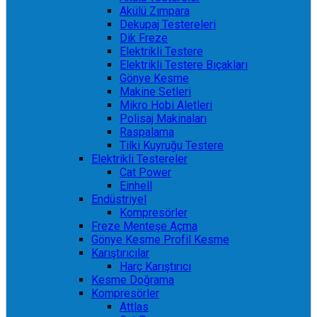
Akülü Zımpara
Dekupaj Testereleri
Dik Freze
Elektrikli Testere
Elektrikli Testere Bıçakları
Gönye Kesme
Makine Setleri
Mikro Hobi Aletleri
Polisaj Makinaları
Raspalama
Tilki Kuyruğu Testere
Elektrikli Testereler
Cat Power
Einhell
Endüstriyel
Kompresörler
Freze Menteşe Açma
Gönye Kesme Profil Kesme
Karıştırıcılar
Harç Karıştırıcı
Kesme Doğrama
Kompresörler
Attlas