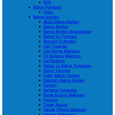
SGS
Bahçe Pompası
Diğer
Bahçe Ürünleri
Akülü Bahçe Aletleri
Bahçe Aletleri
Bahçe Aletleri Aksesuarları
Bahçe Su Pompası
Benzinli El Aletleri
Çalı Tırpanları
Çim Biçme Makinası
Çit Budama Makinası
Dal Budama
Dalgıç ve Bahçe Pompaları
Demir Tulumba
Diğer Bahçe Ürünleri
Elektrikli Bahçe Aletleri
Hortum
İlaçlama Pompaları
Kenar Kesme Makinası
Pergola
Tırpan Başlığı
Yaprak Üfleme Makinası
Yıkama Makineleri