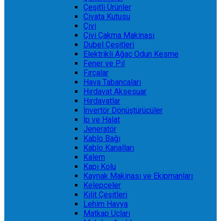
Çeşitli Ürünler
Civata Kutusu
Çivi
Çivi Çakma Makinası
Dubel Çeşitleri
Elektrikli Ağaç Odun Kesme
Fener ve Pil
Fırçalar
Hava Tabancaları
Hırdavat Aksesuar
Hırdavatlar
İnvertör Dönüştürücüler
İp ve Halat
Jeneratör
Kablo Bağı
Kablo Kanalları
Kalem
Kapı Kolu
Kaynak Makinası ve Ekipmanları
Kelepçeler
Kilit Çeşitleri
Lehim Havya
Matkap Uçları