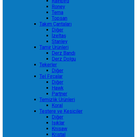
Rainbird
Roney
Tema
Topsan
Takım Çantaları
Diğer
İzeltaş
Stanley
Tamir Ürünleri
Derz Bandı
Derz Dolgu
Tekerler
Diğer
Tel Fırçalar
Diğer
Hawk
Partner
Temizlik Ürünleri
Koral
Testere ve Kesiciler
Diğer
Işıklar
Knisaw
Kristal