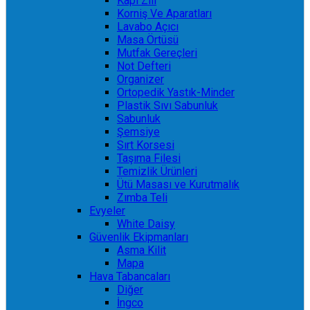
Kapı Zili
Korniş Ve Aparatları
Lavabo Açıcı
Masa Örtüsü
Mutfak Gereçleri
Not Defteri
Organizer
Ortopedik Yastık-Minder
Plastik Sıvı Sabunluk
Sabunluk
Şemsiye
Sırt Korsesi
Taşıma Filesi
Temizlik Ürünleri
Ütü Masası ve Kurutmalık
Zımba Teli
Evyeler
White Daisy
Güvenlik Ekipmanları
Asma Kilit
Mapa
Hava Tabancaları
Diğer
İngco