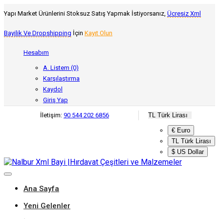
Yapı Market Ürünlerini Stoksuz Satış Yapmak İstiyorsanız,
Ücresiz Xml
Bayilik Ve Dropshipping
İçin
Kayıt Olun
Hesabım
A. Listem (0)
Karşılaştırma
Kaydol
Giriş Yap
İletişim:
90 544 202 6856
TL Türk Lirası
€ Euro
TL Türk Lirası
$ US Dollar
Ana Sayfa
Yeni Gelenler