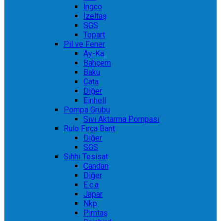
İngco
İzeltaş
SGS
Topart
Pil ve Fener
Ay-Ka
Bahçem
Baku
Cata
Diğer
Einhell
Pompa Grubu
Sıvı Aktarma Pompası
Rulo Fırça Bant
Diğer
SGS
Sıhhı Tesisat
Candan
Diğer
E.c.a
Japar
Nkp
Pimtaş