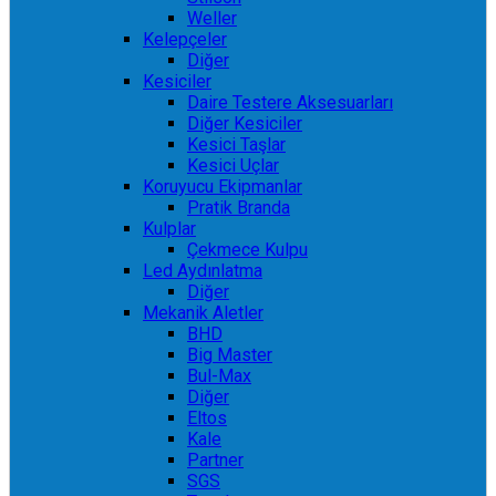
Weller
Kelepçeler
Diğer
Kesiciler
Daire Testere Aksesuarları
Diğer Kesiciler
Kesici Taşlar
Kesici Uçlar
Koruyucu Ekipmanlar
Pratik Branda
Kulplar
Çekmece Kulpu
Led Aydınlatma
Diğer
Mekanik Aletler
BHD
Big Master
Bul-Max
Diğer
Eltos
Kale
Partner
SGS