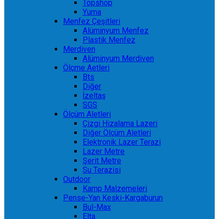
Topshop
Yuma
Menfez Çeşitleri
Alüminyum Menfez
Plastik Menfez
Merdiven
Alüminyum Merdiven
Ölçme Aetleri
Bts
Diğer
İzeltaş
SGS
Ölçüm Aletleri
Çizgi Hizalama Lazeri
Diğer Ölçüm Aletleri
Elektronik Lazer Terazi
Lazer Metre
Şerit Metre
Su Terazisi
Outdoor
Kamp Malzemeleri
Pense-Yan Keski-Kargaburun
Bul-Max
Elta