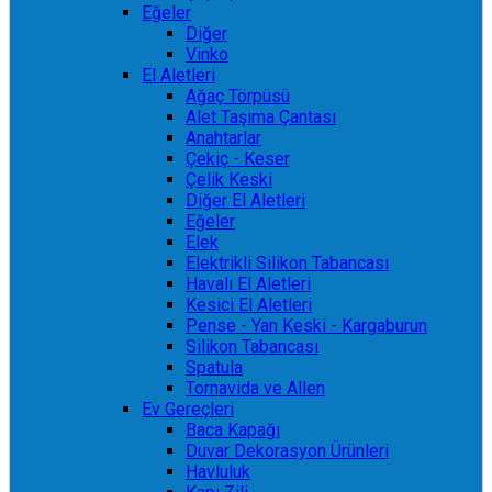
Eğeler
Diğer
Vinko
El Aletleri
Ağaç Törpüsü
Alet Taşıma Çantası
Anahtarlar
Çekiç - Keser
Çelik Keski
Diğer El Aletleri
Eğeler
Elek
Elektrikli Silikon Tabancası
Havalı El Aletleri
Kesici El Aletleri
Pense - Yan Keski - Kargaburun
Silikon Tabancası
Spatula
Tornavida ve Allen
Ev Gereçleri
Baca Kapağı
Duvar Dekorasyon Ürünleri
Havluluk