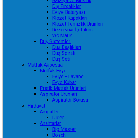
Batarya ve Musluk
Diş Fırçalıklar
Eviye Bataryası
Klozet Kapakları
Klozet Temizlik Ürünleri
Rezervuar İç Takım
Wc Matik
Duş Sistemleri
Duş Başlıkları
Duş Spirali
Duş Seti
Mutfak Aksesuar
Mutfak Evye
Eviye - Lavabo
Evye Kubar
Pratik Mutfak Ürünleri
Aspiratör Ürünleri
Aspiratör Borusu
Hırdavat
Ampüller
Diğer
Anahtarlar
Big Master
Bosch