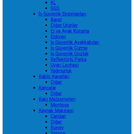
KL
SGS
İş Güvenlik Ekipmanları
Baret
Diğer Ürünler
El ve Ayak Koruma
Eldiven
İş Güvenlik Ayakkabıları
İş Güvenlik Çizme
İş Güvenlik Gözlük
Reflektörlü Parka
Uyarı Levhası
Yağmurluk
Kablo Kanalları
Diğer
Kancalar
Diğer
Kapı Malzemeleri
Menteşe
Kaynak Makinasi
Candan
Diğer
Roney
Stilson