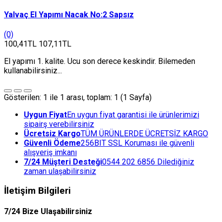
Yalvaç El Yapımı Nacak No:2 Sapsız
(0)
100,41TL
107,11TL
El yapımı 1. kalite. Ucu son derece keskindir. Bilemeden
kullanabilirsiniz...
Gösterilen: 1 ile 1 arası, toplam: 1 (1 Sayfa)
Uygun Fiyat
En uygun fiyat garantisi ile ürünlerimizi
sipairş verebilirsiniz
Ücretsiz Kargo
TÜM ÜRÜNLERDE ÜCRETSİZ KARGO
Güvenli Ödeme
256BIT SSL Koruması ile güvenli
alışveriş imkanı
7/24 Müşteri Desteği
0544 202 6856 Dilediğiniz
zaman ulaşabilirsiniz
İletişim Bilgileri
7/24 Bize Ulaşabilirsiniz