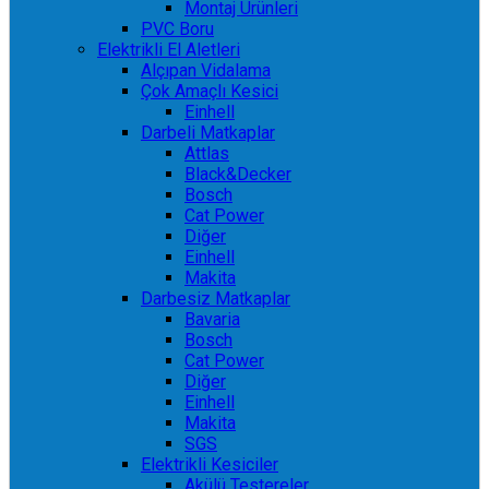
Montaj Ürünleri
PVC Boru
Elektrikli El Aletleri
Alçıpan Vidalama
Çok Amaçlı Kesici
Einhell
Darbeli Matkaplar
Attlas
Black&Decker
Bosch
Cat Power
Diğer
Einhell
Makita
Darbesiz Matkaplar
Bavaria
Bosch
Cat Power
Diğer
Einhell
Makita
SGS
Elektrikli Kesiciler
Akülü Testereler