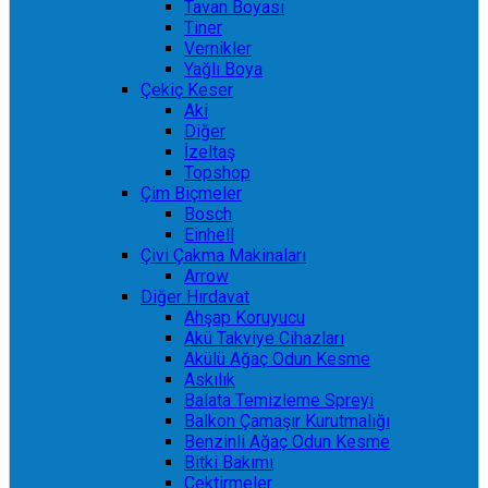
Tavan Boyası
Tiner
Vernikler
Yağlı Boya
Çekiç Keser
Aki
Diğer
İzeltaş
Topshop
Çim Biçmeler
Bosch
Einhell
Çivi Çakma Makinaları
Arrow
Diğer Hırdavat
Ahşap Koruyucu
Akü Takviye Cihazları
Akülü Ağaç Odun Kesme
Askılık
Balata Temizleme Spreyi
Balkon Çamaşır Kurutmalığı
Benzinli Ağaç Odun Kesme
Bitki Bakımı
Çektirmeler