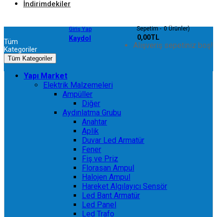
İndirimdekiler
Sepetim
0
Ürünler)
Giriş Yap
- 0,00TL
Kaydol
Tüm
Alışveriş sepetiniz boş!
Kategoriler
Tüm Kategoriler
Yapı Market
Elektrik Malzemeleri
Ampüller
Diğer
Aydınlatma Grubu
Anahtar
Aplik
Duvar Led Armatür
Fener
Fiş ve Priz
Florasan Ampul
Halojen Ampul
Hareket Algılayıcı Sensör
Led Bant Armatür
Led Panel
Led Trafo