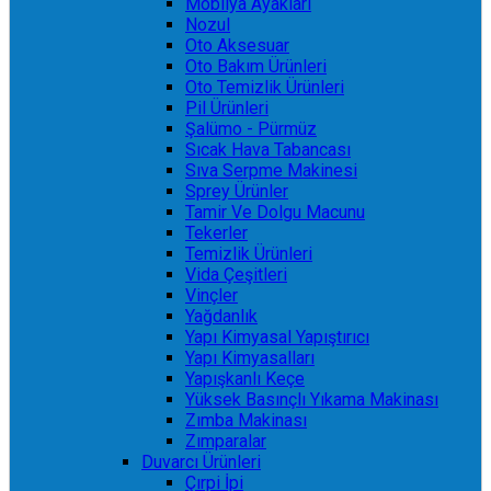
Mobilya Ayakları
Nozul
Oto Aksesuar
Oto Bakım Ürünleri
Oto Temizlik Ürünleri
Pil Ürünleri
Şalümo - Pürmüz
Sıcak Hava Tabancası
Sıva Serpme Makinesi
Sprey Ürünler
Tamir Ve Dolgu Macunu
Tekerler
Temizlik Ürünleri
Vida Çeşitleri
Vinçler
Yağdanlık
Yapı Kimyasal Yapıştırıcı
Yapı Kimyasalları
Yapışkanlı Keçe
Yüksek Basınçlı Yıkama Makinası
Zımba Makinası
Zımparalar
Duvarcı Ürünleri
Çırpi İpi