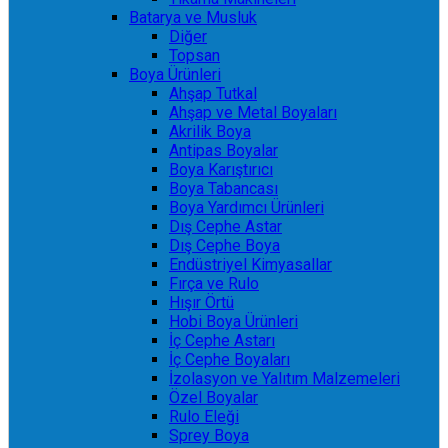
Batarya ve Musluk
Diğer
Topsan
Boya Ürünleri
Ahşap Tutkal
Ahşap ve Metal Boyaları
Akrilik Boya
Antipas Boyalar
Boya Karıştırıcı
Boya Tabancası
Boya Yardımcı Ürünleri
Dış Cephe Astar
Dış Cephe Boya
Endüstriyel Kimyasallar
Fırça ve Rulo
Hışır Örtü
Hobi Boya Ürünleri
İç Cephe Astarı
İç Cephe Boyaları
İzolasyon ve Yalıtım Malzemeleri
Özel Boyalar
Rulo Eleği
Sprey Boya