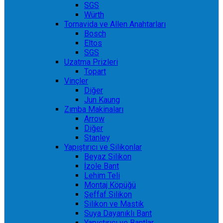
SGS
Würth
Tornavida ve Allen Anahtarları
Bosch
Eltos
SGS
Uzatma Prizleri
Topart
Vinçler
Diğer
Jun Kaung
Zımba Makinaları
Arrow
Diğer
Stanley
Yapıştırıcı ve Silikonlar
Beyaz Silikon
İzole Bant
Lehim Teli
Montaj Köpüğü
Şeffaf Silikon
Silikon ve Mastik
Suya Dayanıklı Bant
Yapıştırıcı ve Bantlar