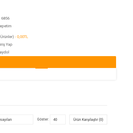
2 6856
epetim
Ürünler)
- 0,00TL
iriş Yap
aydol
Göster:
Ürün Karşılaştır (0)