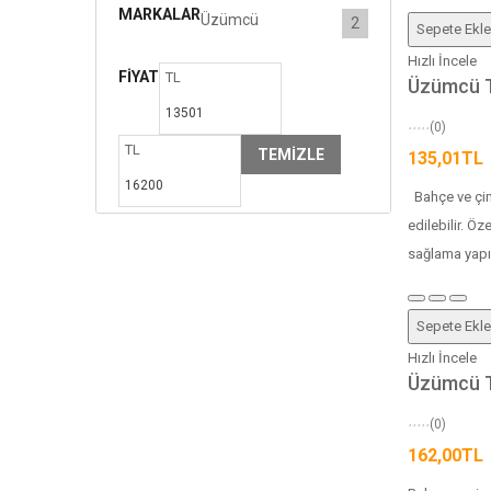
MARKALAR
Üzümcü
2
Sepete Ekle
Hızlı İncele
FIYAT
TL
Üzümcü Tu
(0)
TL
TEMIZLE
135,01TL
Bahçe ve çim 
edilebilir. Ö
sağlama yapıl
Sepete Ekle
Hızlı İncele
Üzümcü Tu
(0)
162,00TL