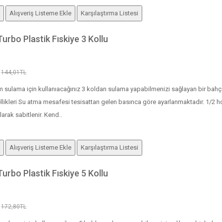
Alışveriş Listeme Ekle
Karşılaştırma Listesi
rbo Plastik Fıskiye 3 Kollu
144,01TL
sulama için kullanıacağınız 3 koldan sulama yapabilmenizi sağlayan bir bahçe s
zellikleri Su atma mesafesi tesisattan gelen basınca göre ayarlanmaktadır. 1/2 hor
arak sabitlenir. Kend..
Alışveriş Listeme Ekle
Karşılaştırma Listesi
rbo Plastik Fıskiye 5 Kollu
172,80TL