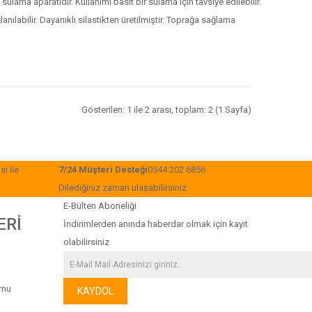
ama aparatıdır. Kullanımı basit bir sulama için tavsiye edilebilir.
ılabilir. Dayanıklı silastikten üretilmiştir. Toprağa sağlama
Gösterilen: 1 ile 2 arası, toplam: 2 (1 Sayfa)
ı ile
7/24 Müşteri Desteği
0544 202 6856
Dilediğiniz zaman ulaşabilirsiniz
E-Bülten Aboneliği
ERİ
İndirimlerden anında haberdar olmak için kayıt
olabilirsiniz
rmu
KAYDOL