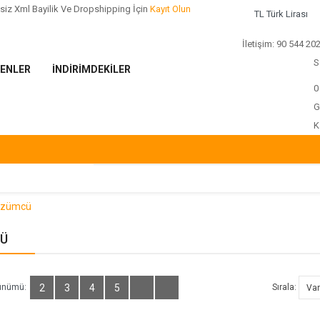
siz Xml Bayilik Ve Dropshipping
İçin
Kayıt Olun
TL Türk Lirası
İletişim:
90 544 20
S
LENLER
İNDIRIMDEKILER
0
G
K
zümcü
Ü
ünümü:
2
3
4
5
Sırala: