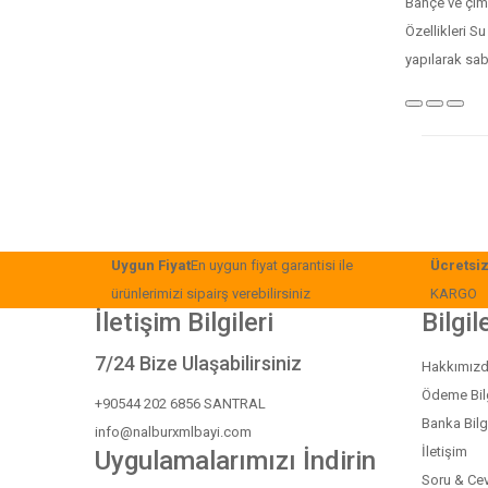
Bahçe ve çim 
Özellikleri S
yapılarak sabi
Uygun Fiyat
En uygun fiyat garantisi ile
Ücretsi
ürünlerimizi sipairş verebilirsiniz
KARGO
İletişim Bilgileri
Bilgil
7/24 Bize Ulaşabilirsiniz
Hakkımız
Ödeme Bil
+90544 202 6856 SANTRAL
Banka Bilgi
info@nalburxmlbayi.com
İletişim
Uygulamalarımızı İndirin
Soru & Ce