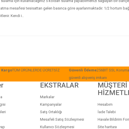
sulama için kullanıacağınız 5 koldan sulama yapabilmenizi sağlayan bir bahçe sul
u atma mesafesi tesisattan gelen basınca göre ayarlanmaktadır. 1/2 hortum bağlan
tlenir. Kendi i..
z Kargo
TÜM ÜRÜNLERDE ÜCRETSİZ
Güvenli Ödeme
256BIT SSL Korumas
güvenli alışveriş imkanı
er
EKSTRALAR
MÜŞTERİ
HİZMETL
da
Markalar
gisi
Kampanyalar
Hesabım
leri
Satş Ortaklığı
İade Talebi
Mesafeli Satış Sözleşmesi
Havale Bildirim Fo
vap
Kullanıcı Sözleşmesi
Site haritası