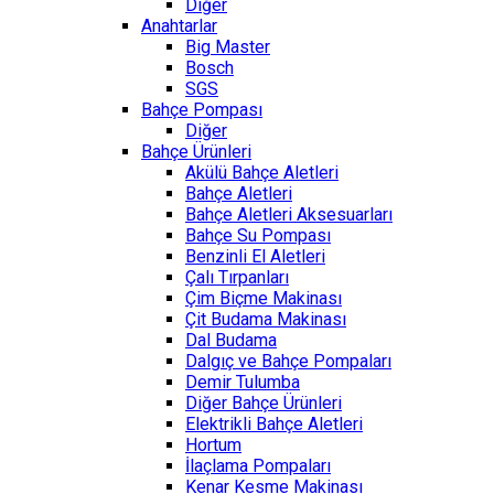
Diğer
Anahtarlar
Big Master
Bosch
SGS
Bahçe Pompası
Diğer
Bahçe Ürünleri
Akülü Bahçe Aletleri
Bahçe Aletleri
Bahçe Aletleri Aksesuarları
Bahçe Su Pompası
Benzinli El Aletleri
Çalı Tırpanları
Çim Biçme Makinası
Çit Budama Makinası
Dal Budama
Dalgıç ve Bahçe Pompaları
Demir Tulumba
Diğer Bahçe Ürünleri
Elektrikli Bahçe Aletleri
Hortum
İlaçlama Pompaları
Kenar Kesme Makinası