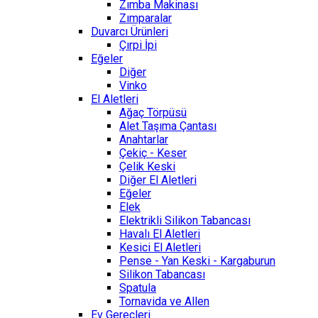
Zımba Makinası
Zımparalar
Duvarcı Ürünleri
Çırpi İpi
Eğeler
Diğer
Vinko
El Aletleri
Ağaç Törpüsü
Alet Taşıma Çantası
Anahtarlar
Çekiç - Keser
Çelik Keski
Diğer El Aletleri
Eğeler
Elek
Elektrikli Silikon Tabancası
Havalı El Aletleri
Kesici El Aletleri
Pense - Yan Keski - Kargaburun
Silikon Tabancası
Spatula
Tornavida ve Allen
Ev Gereçleri