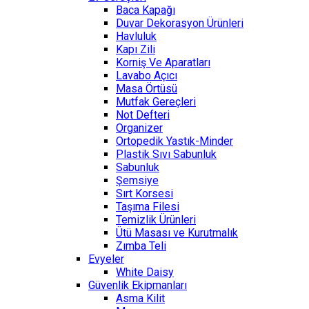
Baca Kapağı
Duvar Dekorasyon Ürünleri
Havluluk
Kapı Zili
Korniş Ve Aparatları
Lavabo Açıcı
Masa Örtüsü
Mutfak Gereçleri
Not Defteri
Organizer
Ortopedik Yastık-Minder
Plastik Sıvı Sabunluk
Sabunluk
Şemsiye
Sırt Korsesi
Taşıma Filesi
Temizlik Ürünleri
Ütü Masası ve Kurutmalık
Zımba Teli
Evyeler
White Daisy
Güvenlik Ekipmanları
Asma Kilit