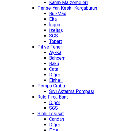
Kamp Malzemeleri
Pense-Yan Keski-Kargaburun
Bul-Max
Elta
İngco
İzeltaş
SGS
Topart
Pil ve Fener
Ay-Ka
Bahçem
Baku
Cata
Diğer
Einhell
Pompa Grubu
Sıvı Aktarma Pompası
Rulo Fırça Bant
Diğer
SGS
Sıhhı Tesisat
Candan
Diğer
E.c.a