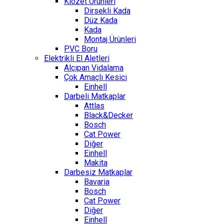
Klozet Ürünleri
Dirsekli Kada
Düz Kada
Kada
Montaj Ürünleri
PVC Boru
Elektrikli El Aletleri
Alçıpan Vidalama
Çok Amaçlı Kesici
Einhell
Darbeli Matkaplar
Attlas
Black&Decker
Bosch
Cat Power
Diğer
Einhell
Makita
Darbesiz Matkaplar
Bavaria
Bosch
Cat Power
Diğer
Einhell