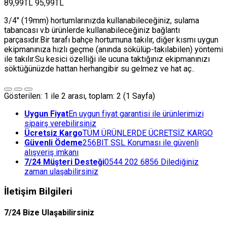
89,99TL
95,99TL
3/4" (19mm) hortumlarınızda kullanabileceğiniz, sulama
tabancası v.b ürünlerde kullanabileceğiniz bağlantı
parçasıdır.Bir tarafı bahçe hortumuna takılır, diğer kısmı uygun
ekipmanınıza hızlı geçme (anında sökülüp-takılabilen) yöntemi
ile takılır.Su kesici özelliği ile ucuna taktığınız ekipmanınızı
söktüğünüzde hattan herhangibir su gelmez ve hat aç..
Gösterilen: 1 ile 2 arası, toplam: 2 (1 Sayfa)
Uygun Fiyat
En uygun fiyat garantisi ile ürünlerimizi
sipairş verebilirsiniz
Ücretsiz Kargo
TÜM ÜRÜNLERDE ÜCRETSİZ KARGO
Güvenli Ödeme
256BIT SSL Koruması ile güvenli
alışveriş imkanı
7/24 Müşteri Desteği
0544 202 6856 Dilediğiniz
zaman ulaşabilirsiniz
İletişim Bilgileri
7/24 Bize Ulaşabilirsiniz