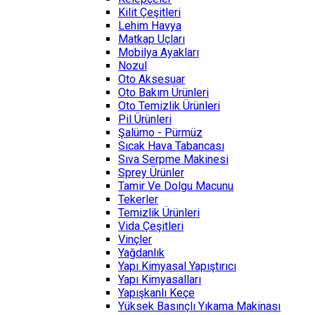
Kilit Çeşitleri
Lehim Havya
Matkap Uçları
Mobilya Ayakları
Nozul
Oto Aksesuar
Oto Bakım Ürünleri
Oto Temizlik Ürünleri
Pil Ürünleri
Şalümo - Pürmüz
Sıcak Hava Tabancası
Sıva Serpme Makinesi
Sprey Ürünler
Tamir Ve Dolgu Macunu
Tekerler
Temizlik Ürünleri
Vida Çeşitleri
Vinçler
Yağdanlık
Yapı Kimyasal Yapıştırıcı
Yapı Kimyasalları
Yapışkanlı Keçe
Yüksek Basınçlı Yıkama Makinası