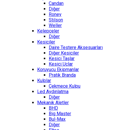
Candan
Diğer
Roney
Stilson
Weller
Kelepçeler
Diğer
Kesiciler
Daire Testere Aksesuarları
Diğer Kesiciler
Kesici Taşlar
Kesici Uçlar
Koruyucu Ekipmanlar
Pratik Branda
Kulplar
Çekmece Kulpu
Led Aydınlatma
Diğer
Mekanik Aletler
BHD
Big Master
Bul-Max
Diğer