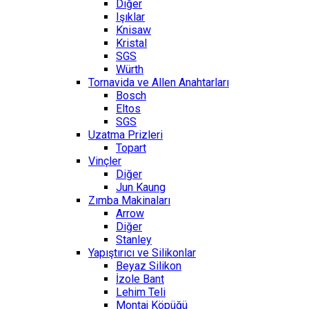
Diğer
Işıklar
Knisaw
Kristal
SGS
Würth
Tornavida ve Allen Anahtarları
Bosch
Eltos
SGS
Uzatma Prizleri
Topart
Vinçler
Diğer
Jun Kaung
Zımba Makinaları
Arrow
Diğer
Stanley
Yapıştırıcı ve Silikonlar
Beyaz Silikon
İzole Bant
Lehim Teli
Montaj Köpüğü