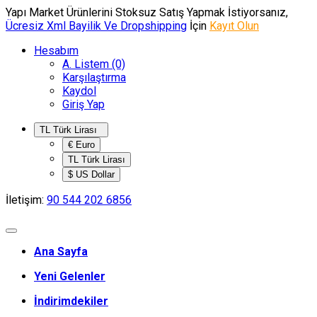
Yapı Market Ürünlerini Stoksuz Satış Yapmak İstiyorsanız,
Ücresiz Xml Bayilik Ve Dropshipping
İçin
Kayıt Olun
Hesabım
A. Listem (0)
Karşılaştırma
Kaydol
Giriş Yap
TL Türk Lirası
€ Euro
TL Türk Lirası
$ US Dollar
İletişim:
90 544 202 6856
Ana Sayfa
Yeni Gelenler
İndirimdekiler