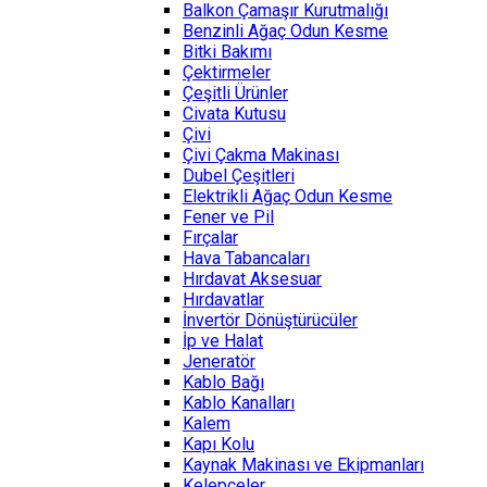
Balkon Çamaşır Kurutmalığı
Benzinli Ağaç Odun Kesme
Bitki Bakımı
Çektirmeler
Çeşitli Ürünler
Civata Kutusu
Çivi
Çivi Çakma Makinası
Dubel Çeşitleri
Elektrikli Ağaç Odun Kesme
Fener ve Pil
Fırçalar
Hava Tabancaları
Hırdavat Aksesuar
Hırdavatlar
İnvertör Dönüştürücüler
İp ve Halat
Jeneratör
Kablo Bağı
Kablo Kanalları
Kalem
Kapı Kolu
Kaynak Makinası ve Ekipmanları
Kelepçeler