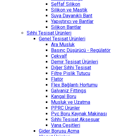
Şeffaf Silikon
Silikon ve Mastik
Suya Dayanıklı Bant
Yapıştırıcı ve Bantlar
Silikon Bantlar
Sıhhi Tesisat Ürünleri
Genel Tesisat Ürünleri
Ara Musluk
Basınç Düşürücü - Regülatör
Çekvalf
Demir Tesisat Ürünleri
Diğer Sıhhi Tesisat
Filtre Pislik Tutucu
Flatör
Flex Bağlantı Hortumu
Galvaniz Fittings
Kangal Boru
Musluk ve Uzatma
PPRC Ürünler
Pvc Boru Kaynak Makinası
Sıhhi Tesisat Aksesuar
Vana Çeşitleri
Gider Borusu Açma