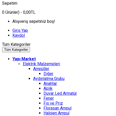
Sepetim
0
Ürünler)
- 0,00TL
Alışveriş sepetiniz boş!
Giriş Yap
Kaydol
Tüm Kategoriler
Tüm Kategoriler
Yapı Market
Elektrik Malzemeleri
Ampüller
Diğer
Aydınlatma Grubu
Anahtar
Aplik
Duvar Led Armatür
Fener
Fiş ve Priz
Florasan Ampul
Halojen Ampul