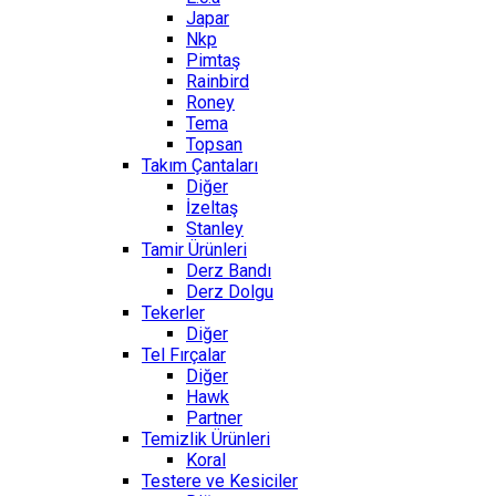
Japar
Nkp
Pimtaş
Rainbird
Roney
Tema
Topsan
Takım Çantaları
Diğer
İzeltaş
Stanley
Tamir Ürünleri
Derz Bandı
Derz Dolgu
Tekerler
Diğer
Tel Fırçalar
Diğer
Hawk
Partner
Temizlik Ürünleri
Koral
Testere ve Kesiciler