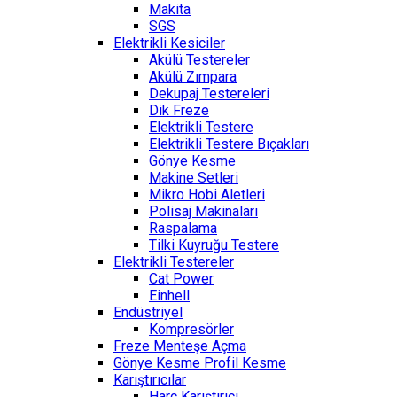
Makita
SGS
Elektrikli Kesiciler
Akülü Testereler
Akülü Zımpara
Dekupaj Testereleri
Dik Freze
Elektrikli Testere
Elektrikli Testere Bıçakları
Gönye Kesme
Makine Setleri
Mikro Hobi Aletleri
Polisaj Makinaları
Raspalama
Tilki Kuyruğu Testere
Elektrikli Testereler
Cat Power
Einhell
Endüstriyel
Kompresörler
Freze Menteşe Açma
Gönye Kesme Profil Kesme
Karıştırıcılar
Harç Karıştırıcı