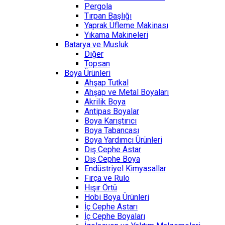
Pergola
Tırpan Başlığı
Yaprak Üfleme Makinası
Yıkama Makineleri
Batarya ve Musluk
Diğer
Topsan
Boya Ürünleri
Ahşap Tutkal
Ahşap ve Metal Boyaları
Akrilik Boya
Antipas Boyalar
Boya Karıştırıcı
Boya Tabancası
Boya Yardımcı Ürünleri
Dış Cephe Astar
Dış Cephe Boya
Endüstriyel Kimyasallar
Fırça ve Rulo
Hışır Örtü
Hobi Boya Ürünleri
İç Cephe Astarı
İç Cephe Boyaları