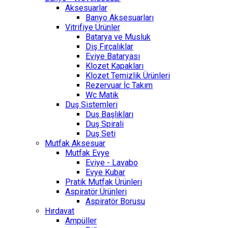
Aksesuarlar
Banyo Aksesuarları
Vitrifiye Ürünler
Batarya ve Musluk
Diş Fırçalıklar
Eviye Bataryası
Klozet Kapakları
Klozet Temizlik Ürünleri
Rezervuar İç Takım
Wc Matik
Duş Sistemleri
Duş Başlıkları
Duş Spirali
Duş Seti
Mutfak Aksesuar
Mutfak Evye
Eviye - Lavabo
Evye Kubar
Pratik Mutfak Ürünleri
Aspiratör Ürünleri
Aspiratör Borusu
Hırdavat
Ampüller