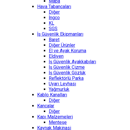
Mapa
Hava Tabancaları
Diğer
İngco
KL
SGS
İş Güvenlik Ekipmanları
Baret
Diğer Ürünler
El ve Ayak Koruma
Eldiven
İş Güvenlik Ayakkabıları
İş Güvenlik Çizme
İş Güvenlik Gözlük
Reflektörlü Parka
Uyarı Levhası
Yağmurluk
Kablo Kanalları
Diğer
Kancalar
Diğer
Kapı Malzemeleri
Menteşe
Kaynak Makinasi