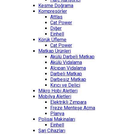
Kesme Doğrama
Kompresörler
Attlas
Cat Power
Diğer
Einhell
Körük Üfleme
Cat Power
Matkap Ürünleri
Akülü Darbeli Matkap
Akülü Vidalama
Alçıpan Vidalama
Darbeli Matkap
Darbesiz Matkap
Kırıcı ve Delici
Mikro Hobi Aletleri
Mobilya Aletleri
Elektrikli Zımpara
Freze Menteşe Açma
Planya
Polisaj Makinaları
Einhell
Şarj Cihazları