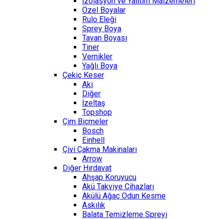
İzolasyon ve Yalıtım Malzemeleri
Özel Boyalar
Rulo Eleği
Sprey Boya
Tavan Boyası
Tiner
Vernikler
Yağlı Boya
Çekiç Keser
Aki
Diğer
İzeltaş
Topshop
Çim Biçmeler
Bosch
Einhell
Çivi Çakma Makinaları
Arrow
Diğer Hırdavat
Ahşap Koruyucu
Akü Takviye Cihazları
Akülü Ağaç Odun Kesme
Askılık
Balata Temizleme Spreyi