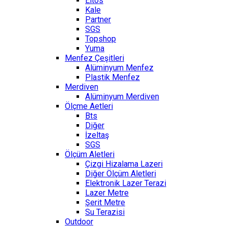
Eltos
Kale
Partner
SGS
Topshop
Yuma
Menfez Çeşitleri
Alüminyum Menfez
Plastik Menfez
Merdiven
Alüminyum Merdiven
Ölçme Aetleri
Bts
Diğer
İzeltaş
SGS
Ölçüm Aletleri
Çizgi Hizalama Lazeri
Diğer Ölçüm Aletleri
Elektronik Lazer Terazi
Lazer Metre
Şerit Metre
Su Terazisi
Outdoor