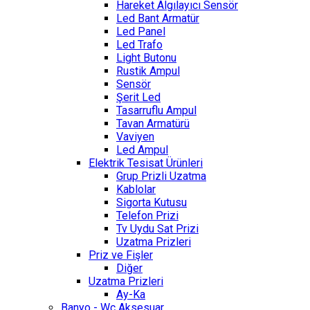
Hareket Algılayıcı Sensör
Led Bant Armatür
Led Panel
Led Trafo
Light Butonu
Rustik Ampul
Sensör
Şerit Led
Tasarruflu Ampul
Tavan Armatürü
Vaviyen
Led Ampul
Elektrik Tesisat Ürünleri
Grup Prizli Uzatma
Kablolar
Sigorta Kutusu
Telefon Prizi
Tv Uydu Sat Prizi
Uzatma Prizleri
Priz ve Fişler
Diğer
Uzatma Prizleri
Ay-Ka
Banyo - Wc Aksesuar