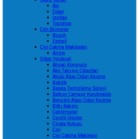
Aki
Diğer
İzeltaş
Topshop
Çim Biçmeler
Bosch
Einhell
Çivi Çakma Makinaları
Arrow
Diğer Hırdavat
Ahşap Koruyucu
Akü Takviye Cihazları
Akülü Ağaç Odun Kesme
Askılık
Balata Temizleme Spreyi
Balkon Çamaşır Kurutmalığı
Benzinli Ağaç Odun Kesme
Bitki Bakımı
Çektirmeler
Çeşitli Ürünler
Civata Kutusu
Çivi
Çivi Çakma Makinası