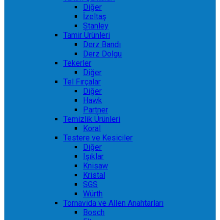
Diğer
İzeltaş
Stanley
Tamir Ürünleri
Derz Bandı
Derz Dolgu
Tekerler
Diğer
Tel Fırçalar
Diğer
Hawk
Partner
Temizlik Ürünleri
Koral
Testere ve Kesiciler
Diğer
Işıklar
Knisaw
Kristal
SGS
Würth
Tornavida ve Allen Anahtarları
Bosch