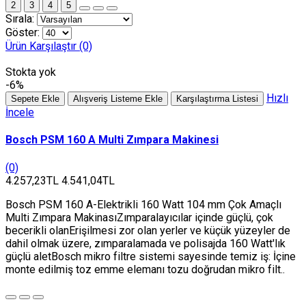
2
3
4
5
Sırala:
Göster:
Ürün Karşılaştır (0)
Stokta yok
-6%
Hızlı
Sepete Ekle
Alışveriş Listeme Ekle
Karşılaştırma Listesi
İncele
Bosch PSM 160 A Multi Zımpara Makinesi
(0)
4.257,23TL
4.541,04TL
Bosch PSM 160 A-Elektrikli 160 Watt 104 mm Çok Amaçlı
Multi Zımpara MakinasıZımparalayıcılar içinde güçlü, çok
becerikli olanErişilmesi zor olan yerler ve küçük yüzeyler de
dahil olmak üzere, zımparalamada ve polisajda 160 Watt'lık
güçlü aletBosch mikro filtre sistemi sayesinde temiz iş: İçine
monte edilmiş toz emme elemanı tozu doğrudan mikro filt..