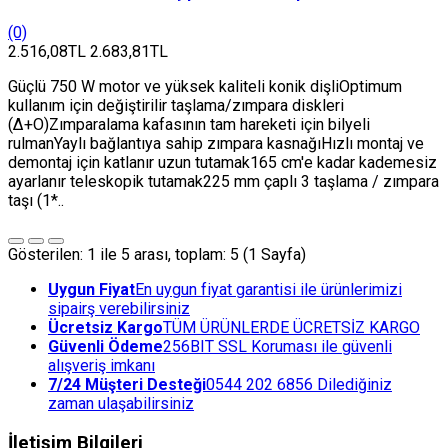
(0)
2.516,08TL
2.683,81TL
Güçlü 750 W motor ve yüksek kaliteli konik dişliOptimum
kullanım için değiştirilir taşlama/zımpara diskleri
(Δ+Ο)Zımparalama kafasının tam hareketi için bilyeli
rulmanYaylı bağlantıya sahip zımpara kasnağıHızlı montaj ve
demontaj için katlanır uzun tutamak165 cm'e kadar kademesiz
ayarlanır teleskopik tutamak225 mm çaplı 3 taşlama / zımpara
taşı (1*..
Gösterilen: 1 ile 5 arası, toplam: 5 (1 Sayfa)
Uygun Fiyat
En uygun fiyat garantisi ile ürünlerimizi
sipairş verebilirsiniz
Ücretsiz Kargo
TÜM ÜRÜNLERDE ÜCRETSİZ KARGO
Güvenli Ödeme
256BIT SSL Koruması ile güvenli
alışveriş imkanı
7/24 Müşteri Desteği
0544 202 6856 Dilediğiniz
zaman ulaşabilirsiniz
İletişim Bilgileri