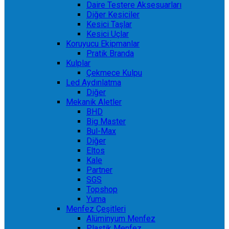
Daire Testere Aksesuarları
Diğer Kesiciler
Kesici Taşlar
Kesici Uçlar
Koruyucu Ekipmanlar
Pratik Branda
Kulplar
Çekmece Kulpu
Led Aydınlatma
Diğer
Mekanik Aletler
BHD
Big Master
Bul-Max
Diğer
Eltos
Kale
Partner
SGS
Topshop
Yuma
Menfez Çeşitleri
Alüminyum Menfez
Plastik Menfez