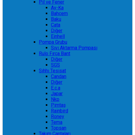
Pil ve Fener
Ay-Ka
Bahçem
Baku
Cata
Diğer
Einhell
Pompa Grubu
Sıvı Aktarma Pompası
Rulo Fırça Bant
Diğer
SGS
Sıhhı Tesisat
Candan
Diğer
E.c.a
Japar
Nkp
Pimtaş
Rainbird
Roney
Tema
Topsan
Takım Çantaları