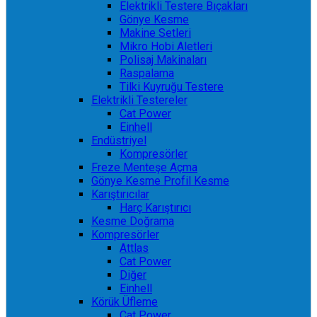
Elektrikli Testere Bıçakları
Gönye Kesme
Makine Setleri
Mikro Hobi Aletleri
Polisaj Makinaları
Raspalama
Tilki Kuyruğu Testere
Elektrikli Testereler
Cat Power
Einhell
Endüstriyel
Kompresörler
Freze Menteşe Açma
Gönye Kesme Profil Kesme
Karıştırıcılar
Harç Karıştırıcı
Kesme Doğrama
Kompresörler
Attlas
Cat Power
Diğer
Einhell
Körük Üfleme
Cat Power