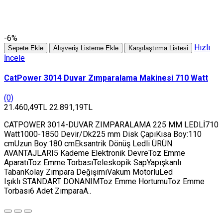
-6%
Hızlı
Sepete Ekle
Alışveriş Listeme Ekle
Karşılaştırma Listesi
İncele
CatPower 3014 Duvar Zımparalama Makinesi 710 Watt
(0)
21.460,49TL
22.891,19TL
CATPOWER 3014-DUVAR ZIMPARALAMA 225 MM LEDLİ710
Watt1000-1850 Devir/Dk225 mm Disk ÇapıKısa Boy:110
cmUzun Boy:180 cmEksantrik Dönüş Ledli ÜRÜN
AVANTAJLARI5 Kademe Elektronik DevreToz Emme
AparatıToz Emme TorbasıTeleskopik SapYapışkanlı
TabanKolay Zımpara DeğişimiVakum MotorluLed
Işıklı STANDART DONANIMToz Emme HortumuToz Emme
Torbası6 Adet ZımparaA..