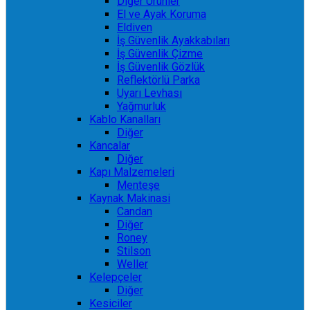
Diğer Ürünler
El ve Ayak Koruma
Eldiven
İş Güvenlik Ayakkabıları
İş Güvenlik Çizme
İş Güvenlik Gözlük
Reflektörlü Parka
Uyarı Levhası
Yağmurluk
Kablo Kanalları
Diğer
Kancalar
Diğer
Kapı Malzemeleri
Menteşe
Kaynak Makinasi
Candan
Diğer
Roney
Stilson
Weller
Kelepçeler
Diğer
Kesiciler