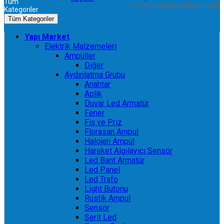
Tüm
Alışveriş sepetiniz boş!
Kategoriler
Tüm Kategoriler
Yapı Market
Elektrik Malzemeleri
Ampüller
Diğer
Aydınlatma Grubu
Anahtar
Aplik
Duvar Led Armatür
Fener
Fiş ve Priz
Florasan Ampul
Halojen Ampul
Hareket Algılayıcı Sensör
Led Bant Armatür
Led Panel
Led Trafo
Light Butonu
Rustik Ampul
Sensör
Şerit Led