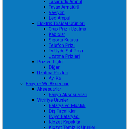
Tasarruflu Ampul
Tavan Armatürü
Vaviyen
Led Ampul
Elektrik Tesisat Ürünleri
Grup Prizli Uzatma
Kablolar
Sigorta Kutusu
Telefon Prizi
Tv Uydu Sat Prizi
Uzatma Prizleri
Priz ve Fişler
Diğer
Uzatma Prizleri
Ay-Ka
Banyo - Wc Aksesuar
Aksesuarlar
Banyo Aksesuarları
Vitrifiye Ürünler
Batarya ve Musluk
Diş Fırçalıklar
Eviye Bataryası
Klozet Kapakları
Klozet Temizlik Ürünleri