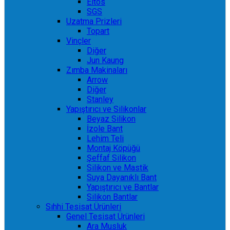
Eltos
SGS
Uzatma Prizleri
Topart
Vinçler
Diğer
Jun Kaung
Zımba Makinaları
Arrow
Diğer
Stanley
Yapıştırıcı ve Silikonlar
Beyaz Silikon
İzole Bant
Lehim Teli
Montaj Köpüğü
Şeffaf Silikon
Silikon ve Mastik
Suya Dayanıklı Bant
Yapıştırıcı ve Bantlar
Silikon Bantlar
Sıhhi Tesisat Ürünleri
Genel Tesisat Ürünleri
Ara Musluk