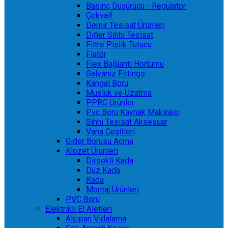
Basınç Düşürücü - Regülatör
Çekvalf
Demir Tesisat Ürünleri
Diğer Sıhhi Tesisat
Filtre Pislik Tutucu
Flatör
Flex Bağlantı Hortumu
Galvaniz Fittings
Kangal Boru
Musluk ve Uzatma
PPRC Ürünler
Pvc Boru Kaynak Makinası
Sıhhi Tesisat Aksesuar
Vana Çeşitleri
Gider Borusu Açma
Klozet Ürünleri
Dirsekli Kada
Düz Kada
Kada
Montaj Ürünleri
PVC Boru
Elektrikli El Aletleri
Alçıpan Vidalama