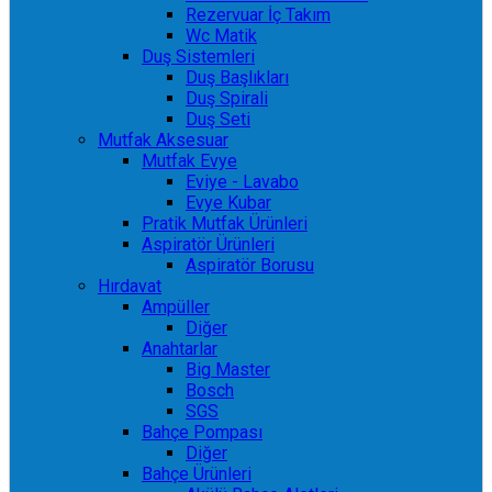
Rezervuar İç Takım
Wc Matik
Duş Sistemleri
Duş Başlıkları
Duş Spirali
Duş Seti
Mutfak Aksesuar
Mutfak Evye
Eviye - Lavabo
Evye Kubar
Pratik Mutfak Ürünleri
Aspiratör Ürünleri
Aspiratör Borusu
Hırdavat
Ampüller
Diğer
Anahtarlar
Big Master
Bosch
SGS
Bahçe Pompası
Diğer
Bahçe Ürünleri