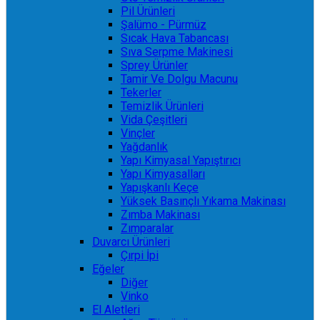
Pil Ürünleri
Şalümo - Pürmüz
Sıcak Hava Tabancası
Sıva Serpme Makinesi
Sprey Ürünler
Tamir Ve Dolgu Macunu
Tekerler
Temizlik Ürünleri
Vida Çeşitleri
Vinçler
Yağdanlık
Yapı Kimyasal Yapıştırıcı
Yapı Kimyasalları
Yapışkanlı Keçe
Yüksek Basınçlı Yıkama Makinası
Zımba Makinası
Zımparalar
Duvarcı Ürünleri
Çırpi İpi
Eğeler
Diğer
Vinko
El Aletleri