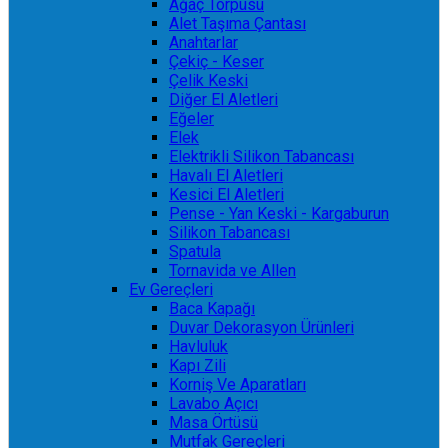
Ağaç Törpüsü
Alet Taşıma Çantası
Anahtarlar
Çekiç - Keser
Çelik Keski
Diğer El Aletleri
Eğeler
Elek
Elektrikli Silikon Tabancası
Havalı El Aletleri
Kesici El Aletleri
Pense - Yan Keski - Kargaburun
Silikon Tabancası
Spatula
Tornavida ve Allen
Ev Gereçleri
Baca Kapağı
Duvar Dekorasyon Ürünleri
Havluluk
Kapı Zili
Korniş Ve Aparatları
Lavabo Açıcı
Masa Örtüsü
Mutfak Gereçleri