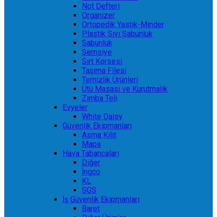
Not Defteri
Organizer
Ortopedik Yastık-Minder
Plastik Sıvı Sabunluk
Sabunluk
Şemsiye
Sırt Korsesi
Taşıma Filesi
Temizlik Ürünleri
Ütü Masası ve Kurutmalık
Zımba Teli
Evyeler
White Daisy
Güvenlik Ekipmanları
Asma Kilit
Mapa
Hava Tabancaları
Diğer
İngco
KL
SGS
İş Güvenlik Ekipmanları
Baret