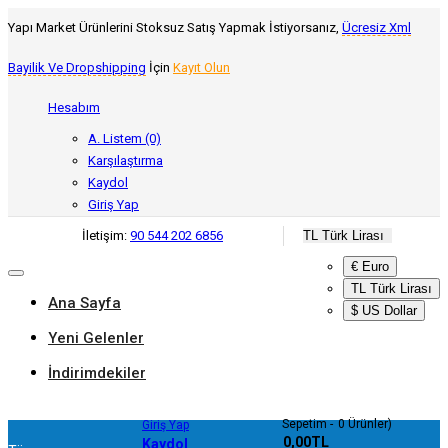
Yapı Market Ürünlerini Stoksuz Satış Yapmak İstiyorsanız,
Ücresiz Xml
Bayilik Ve Dropshipping
İçin
Kayıt Olun
Hesabım
A. Listem (0)
Karşılaştırma
Kaydol
Giriş Yap
İletişim:
90 544 202 6856
TL Türk Lirası
€ Euro
TL Türk Lirası
Ana Sayfa
$ US Dollar
Yeni Gelenler
İndirimdekiler
Sepetim
0
Ürünler)
Giriş Yap
- 0,00TL
Kaydol