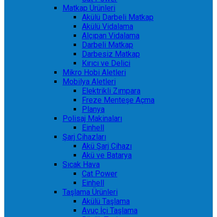
Matkap Ürünleri
Akülü Darbeli Matkap
Akülü Vidalama
Alçıpan Vidalama
Darbeli Matkap
Darbesiz Matkap
Kırıcı ve Delici
Mikro Hobi Aletleri
Mobilya Aletleri
Elektrikli Zımpara
Freze Menteşe Açma
Planya
Polisaj Makinaları
Einhell
Şarj Cihazları
Akü Şarj Cihazı
Akü ve Batarya
Sıcak Hava
Cat Power
Einhell
Taşlama Ürünleri
Akülü Taşlama
Avuç İçi Taşlama