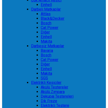
Çok Amaçlı Kesici
Einhell
Darbeli Matkaplar
Attlas
Black&Decker
Bosch
Cat Power
Diğer
Einhell
Makita
Darbesiz Matkaplar
Bavaria
Bosch
Cat Power
Diğer
Einhell
Makita
SGS
Elektrikli Kesiciler
Akülü Testereler
Akülü Zımpara
Dekupaj Testereleri
Dik Freze
Elektrikli Testere