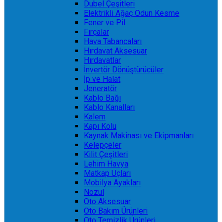
Dubel Çeşitleri
Elektrikli Ağaç Odun Kesme
Fener ve Pil
Fırçalar
Hava Tabancaları
Hırdavat Aksesuar
Hırdavatlar
İnvertör Dönüştürücüler
İp ve Halat
Jeneratör
Kablo Bağı
Kablo Kanalları
Kalem
Kapı Kolu
Kaynak Makinası ve Ekipmanları
Kelepçeler
Kilit Çeşitleri
Lehim Havya
Matkap Uçları
Mobilya Ayakları
Nozul
Oto Aksesuar
Oto Bakım Ürünleri
Oto Temizlik Ürünleri