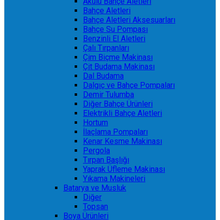
Akülü Bahçe Aletleri
Bahçe Aletleri
Bahçe Aletleri Aksesuarları
Bahçe Su Pompası
Benzinli El Aletleri
Çalı Tırpanları
Çim Biçme Makinası
Çit Budama Makinası
Dal Budama
Dalgıç ve Bahçe Pompaları
Demir Tulumba
Diğer Bahçe Ürünleri
Elektrikli Bahçe Aletleri
Hortum
İlaçlama Pompaları
Kenar Kesme Makinası
Pergola
Tırpan Başlığı
Yaprak Üfleme Makinası
Yıkama Makineleri
Batarya ve Musluk
Diğer
Topsan
Boya Ürünleri