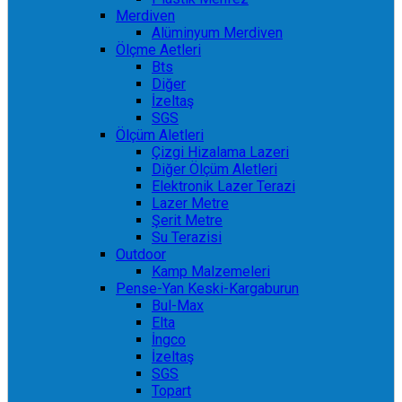
Merdiven
Alüminyum Merdiven
Ölçme Aetleri
Bts
Diğer
İzeltaş
SGS
Ölçüm Aletleri
Çizgi Hizalama Lazeri
Diğer Ölçüm Aletleri
Elektronik Lazer Terazi
Lazer Metre
Şerit Metre
Su Terazisi
Outdoor
Kamp Malzemeleri
Pense-Yan Keski-Kargaburun
Bul-Max
Elta
İngco
İzeltaş
SGS
Topart