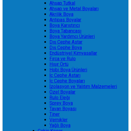
Ahşap Tutkal
Ahşap ve Metal Boyaları
Akrilik Boya
Antipas Boyalar
Boya Karıştırıcı
Boya Tabancası
Boya Yardımcı Ürünleri
Dış Cephe Astar
Dış Cephe Boya
Endüstriyel Kimyasallar
Fırça ve Rulo
Hışır Örtü
Hobi Boya Ürünleri
İç Cephe Astarı
İç Cephe Boyaları
İzolasyon ve Yalıtım Malzemeleri
Özel Boyalar
Rulo Eleği
Sprey Boya
Tavan Boyası
Tiner
Vernikler
Yağlı Boya
Çekiç Keser