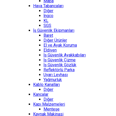
Mapa
Hava Tabancaları
Diğer
İngco
KL
SGS
İş Güvenlik Ekipmanları
Baret
Diğer Ürünler
El ve Ayak Koruma
Eldiven
İş Güvenlik Ayakkabıları
İş Güvenlik Çizme
İş Güvenlik Gözlük
Reflektörlü Parka
Uyarı Levhası
Yağmurluk
Kablo Kanalları
Diğer
Kancalar
Diğer
Kapı Malzemeleri
Menteşe
Kaynak Makinasi