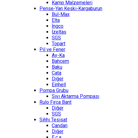
Kamp Malzemeleri
Pense-Yan Keski-Kargaburun
Bul-Max
Elta
İngco
İzeltaş
SGS
Topart
Pil ve Fener
Ay-Ka
Bahçem
Baku
Cata
Diğer
Einhell
Pompa Grubu
Sıvı Aktarma Pompası
Rulo Fırça Bant
Diğer
SGS
Sıhhı Tesisat
Candan
Diğer
E.c.a