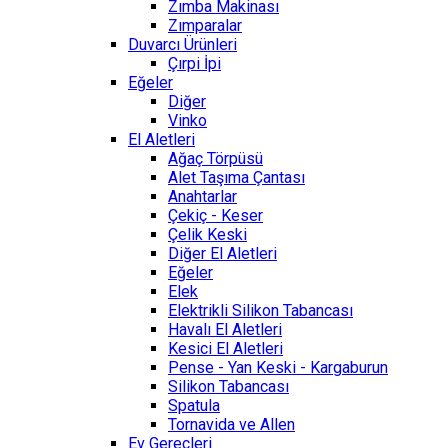
Zımba Makinası
Zımparalar
Duvarcı Ürünleri
Çırpi İpi
Eğeler
Diğer
Vinko
El Aletleri
Ağaç Törpüsü
Alet Taşıma Çantası
Anahtarlar
Çekiç - Keser
Çelik Keski
Diğer El Aletleri
Eğeler
Elek
Elektrikli Silikon Tabancası
Havalı El Aletleri
Kesici El Aletleri
Pense - Yan Keski - Kargaburun
Silikon Tabancası
Spatula
Tornavida ve Allen
Ev Gereçleri