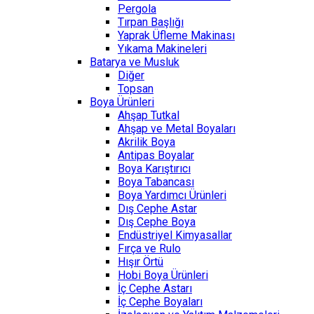
Pergola
Tırpan Başlığı
Yaprak Üfleme Makinası
Yıkama Makineleri
Batarya ve Musluk
Diğer
Topsan
Boya Ürünleri
Ahşap Tutkal
Ahşap ve Metal Boyaları
Akrilik Boya
Antipas Boyalar
Boya Karıştırıcı
Boya Tabancası
Boya Yardımcı Ürünleri
Dış Cephe Astar
Dış Cephe Boya
Endüstriyel Kimyasallar
Fırça ve Rulo
Hışır Örtü
Hobi Boya Ürünleri
İç Cephe Astarı
İç Cephe Boyaları