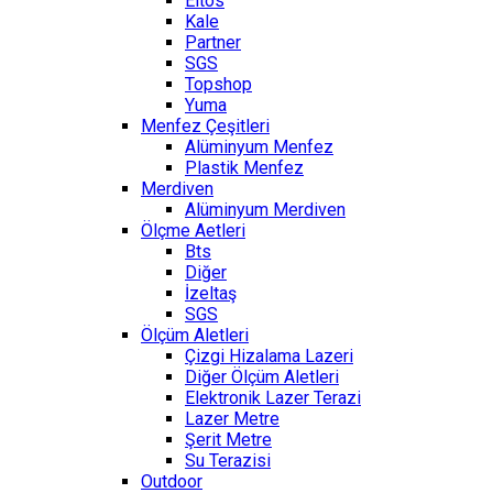
Eltos
Kale
Partner
SGS
Topshop
Yuma
Menfez Çeşitleri
Alüminyum Menfez
Plastik Menfez
Merdiven
Alüminyum Merdiven
Ölçme Aetleri
Bts
Diğer
İzeltaş
SGS
Ölçüm Aletleri
Çizgi Hizalama Lazeri
Diğer Ölçüm Aletleri
Elektronik Lazer Terazi
Lazer Metre
Şerit Metre
Su Terazisi
Outdoor