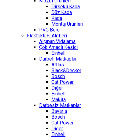
Klozet Ürünleri
Dirsekli Kada
Düz Kada
Kada
Montaj Ürünleri
PVC Boru
Elektrikli El Aletleri
Alçıpan Vidalama
Çok Amaçlı Kesici
Einhell
Darbeli Matkaplar
Attlas
Black&Decker
Bosch
Cat Power
Diğer
Einhell
Makita
Darbesiz Matkaplar
Bavaria
Bosch
Cat Power
Diğer
Einhell