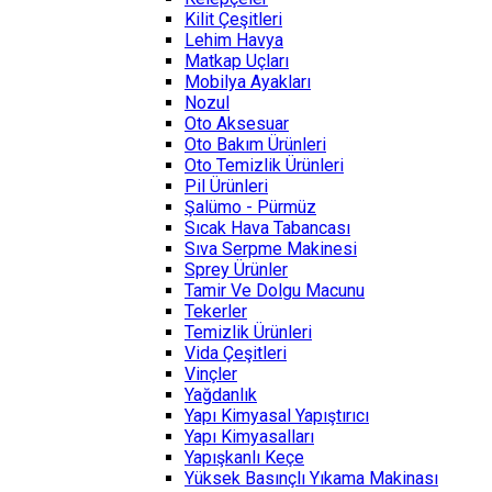
Kilit Çeşitleri
Lehim Havya
Matkap Uçları
Mobilya Ayakları
Nozul
Oto Aksesuar
Oto Bakım Ürünleri
Oto Temizlik Ürünleri
Pil Ürünleri
Şalümo - Pürmüz
Sıcak Hava Tabancası
Sıva Serpme Makinesi
Sprey Ürünler
Tamir Ve Dolgu Macunu
Tekerler
Temizlik Ürünleri
Vida Çeşitleri
Vinçler
Yağdanlık
Yapı Kimyasal Yapıştırıcı
Yapı Kimyasalları
Yapışkanlı Keçe
Yüksek Basınçlı Yıkama Makinası