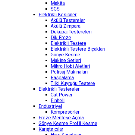
Makita
SGS
Elektrikli Kesiciler
Akülü Testereler
Akülü Zımpara
Dekupaj Testereleri
Dik Freze
Elektrikli Testere
Elektrikli Testere Bıçakları
Gönye Kesme
Makine Setleri
Mikro Hobi Aletleri
Polisaj Makinaları
Raspalama
Tilki Kuyruğu Testere
Elektrikli Testereler
Cat Power
Einhell
Endüstriyel
Kompresörler
Freze Menteşe Açma
Gönye Kesme Profil Kesme
Karıştırıcılar
Harç Karıştırıcı