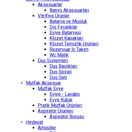
Aksesuarlar
Banyo Aksesuarları
Vitrifiye Ürünler
Batarya ve Musluk
Diş Fırçalıklar
Eviye Bataryası
Klozet Kapakları
Klozet Temizlik Ürünleri
Rezervuar İç Takım
Wc Matik
Duş Sistemleri
Duş Başlıkları
Duş Spirali
Duş Seti
Mutfak Aksesuar
Mutfak Evye
Eviye - Lavabo
Evye Kubar
Pratik Mutfak Ürünleri
Aspiratör Ürünleri
Aspiratör Borusu
Hırdavat
Ampüller