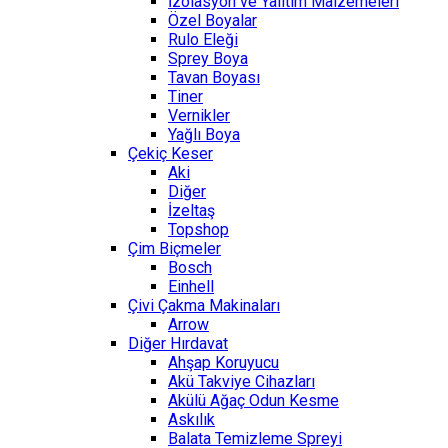
İzolasyon ve Yalıtım Malzemeleri
Özel Boyalar
Rulo Eleği
Sprey Boya
Tavan Boyası
Tiner
Vernikler
Yağlı Boya
Çekiç Keser
Aki
Diğer
İzeltaş
Topshop
Çim Biçmeler
Bosch
Einhell
Çivi Çakma Makinaları
Arrow
Diğer Hırdavat
Ahşap Koruyucu
Akü Takviye Cihazları
Akülü Ağaç Odun Kesme
Askılık
Balata Temizleme Spreyi