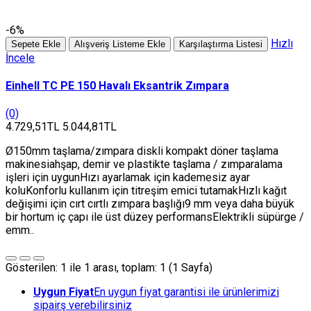
-6%
Hızlı
Sepete Ekle
Alışveriş Listeme Ekle
Karşılaştırma Listesi
İncele
Einhell TC PE 150 Havalı Eksantrik Zımpara
(0)
4.729,51TL
5.044,81TL
Ø150mm taşlama/zımpara diskli kompakt döner taşlama
makinesiahşap, demir ve plastikte taşlama / zımparalama
işleri için uygunHızı ayarlamak için kademesiz ayar
koluKonforlu kullanım için titreşim emici tutamakHızlı kağıt
değişimi için cırt cırtlı zımpara başlığı9 mm veya daha büyük
bir hortum iç çapı ile üst düzey performansElektrikli süpürge /
emm..
Gösterilen: 1 ile 1 arası, toplam: 1 (1 Sayfa)
Uygun Fiyat
En uygun fiyat garantisi ile ürünlerimizi
sipairş verebilirsiniz