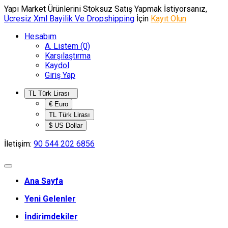
Yapı Market Ürünlerini Stoksuz Satış Yapmak İstiyorsanız,
Ücresiz Xml Bayilik Ve Dropshipping
İçin
Kayıt Olun
Hesabım
A. Listem (0)
Karşılaştırma
Kaydol
Giriş Yap
TL Türk Lirası
€ Euro
TL Türk Lirası
$ US Dollar
İletişim:
90 544 202 6856
Ana Sayfa
Yeni Gelenler
İndirimdekiler