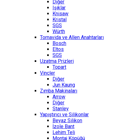
Diğer
Işıklar
Knisaw
Kristal
SGS
Würth
Tornavida ve Allen Anahtarları
Bosch
Eltos
SGS
Uzatma Prizleri
Topart
Vinçler
Diğer
Jun Kaung
Zımba Makinaları
Arrow
Diğer
Stanley
Yapıştırıcı ve Silikonlar
Beyaz Silikon
İzole Bant
Lehim Teli
Montaj Köpüğü