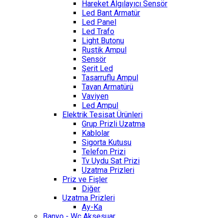
Hareket Algılayıcı Sensör
Led Bant Armatür
Led Panel
Led Trafo
Light Butonu
Rustik Ampul
Sensör
Şerit Led
Tasarruflu Ampul
Tavan Armatürü
Vaviyen
Led Ampul
Elektrik Tesisat Ürünleri
Grup Prizli Uzatma
Kablolar
Sigorta Kutusu
Telefon Prizi
Tv Uydu Sat Prizi
Uzatma Prizleri
Priz ve Fişler
Diğer
Uzatma Prizleri
Ay-Ka
Banyo - Wc Aksesuar