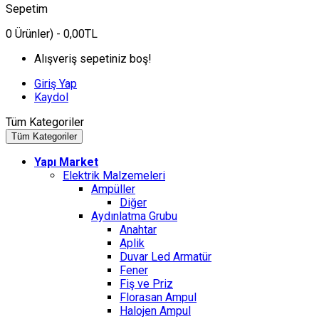
Sepetim
0
Ürünler)
- 0,00TL
Alışveriş sepetiniz boş!
Giriş Yap
Kaydol
Tüm Kategoriler
Tüm Kategoriler
Yapı Market
Elektrik Malzemeleri
Ampüller
Diğer
Aydınlatma Grubu
Anahtar
Aplik
Duvar Led Armatür
Fener
Fiş ve Priz
Florasan Ampul
Halojen Ampul