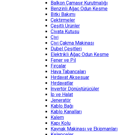
Balkon Çamaşır Kurutmalığı
Benzinli Ağaç Odun Kesme
Bitki Bakımı
Çektirmeler
Çeşitli Ürünler
Civata Kutusu
Çivi
Çivi Çakma Makinası
Dubel Çeşitleri
Elektrikli Ağaç Odun Kesme
Fener ve Pil
Fırçalar
Hava Tabancaları
Hırdavat Aksesuar
Hırdavatlar
İnvertör Dönüştürücüler
İp ve Halat
Jeneratör
Kablo Bağı
Kablo Kanalları
Kalem
Kapı Kolu
Kaynak Makinası ve Ekipmanları
Kelepçeler