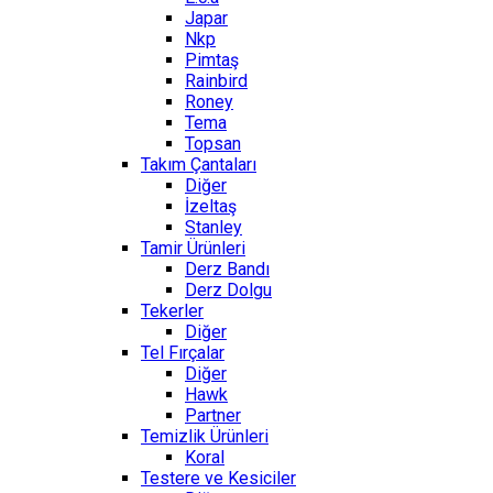
Japar
Nkp
Pimtaş
Rainbird
Roney
Tema
Topsan
Takım Çantaları
Diğer
İzeltaş
Stanley
Tamir Ürünleri
Derz Bandı
Derz Dolgu
Tekerler
Diğer
Tel Fırçalar
Diğer
Hawk
Partner
Temizlik Ürünleri
Koral
Testere ve Kesiciler