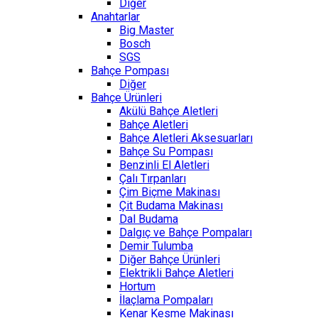
Diğer
Anahtarlar
Big Master
Bosch
SGS
Bahçe Pompası
Diğer
Bahçe Ürünleri
Akülü Bahçe Aletleri
Bahçe Aletleri
Bahçe Aletleri Aksesuarları
Bahçe Su Pompası
Benzinli El Aletleri
Çalı Tırpanları
Çim Biçme Makinası
Çit Budama Makinası
Dal Budama
Dalgıç ve Bahçe Pompaları
Demir Tulumba
Diğer Bahçe Ürünleri
Elektrikli Bahçe Aletleri
Hortum
İlaçlama Pompaları
Kenar Kesme Makinası