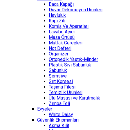
Baca Kapağı
Duvar Dekorasyon Ürünleri
Havluluk
Kapı Zili
Korniş Ve Aparatları
Lavabo Açıcı
Masa Örtüsü
Mutfak Gereçleri
Not Defteri
Organizer
Ortopedik Yastık-Minder
Plastik Sıvı Sabunluk
Sabunluk
Şemsiye
Sırt Korsesi
Taşıma Filesi
Temizlik Ürünleri
Ütü Masası ve Kurutmalık
Zımba Teli
Evyeler
White Daisy
Güvenlik Ekipmanları
Asma Kilit