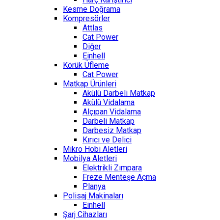
Kesme Doğrama
Kompresörler
Attlas
Cat Power
Diğer
Einhell
Körük Üfleme
Cat Power
Matkap Ürünleri
Akülü Darbeli Matkap
Akülü Vidalama
Alçıpan Vidalama
Darbeli Matkap
Darbesiz Matkap
Kırıcı ve Delici
Mikro Hobi Aletleri
Mobilya Aletleri
Elektrikli Zımpara
Freze Menteşe Açma
Planya
Polisaj Makinaları
Einhell
Şarj Cihazları