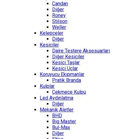
Candan
Diğer
Roney
Stilson
Weller
Kelepçeler
Diğer
Kesiciler
Daire Testere Aksesuarları
Diğer Kesiciler
Kesici Taşlar
Kesici Uçlar
Koruyucu Ekipmanlar
Pratik Branda
Kulplar
Çekmece Kulpu
Led Aydınlatma
Diğer
Mekanik Aletler
BHD
Big Master
Bul-Max
Diğer