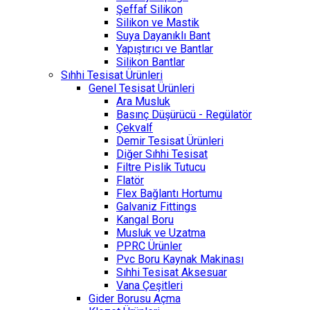
Şeffaf Silikon
Silikon ve Mastik
Suya Dayanıklı Bant
Yapıştırıcı ve Bantlar
Silikon Bantlar
Sıhhi Tesisat Ürünleri
Genel Tesisat Ürünleri
Ara Musluk
Basınç Düşürücü - Regülatör
Çekvalf
Demir Tesisat Ürünleri
Diğer Sıhhi Tesisat
Filtre Pislik Tutucu
Flatör
Flex Bağlantı Hortumu
Galvaniz Fittings
Kangal Boru
Musluk ve Uzatma
PPRC Ürünler
Pvc Boru Kaynak Makinası
Sıhhi Tesisat Aksesuar
Vana Çeşitleri
Gider Borusu Açma