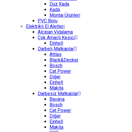
Düz Kada
Kada
Montaj Ürünleri
PVC Boru
Elektrikli El Aletleri
Alçıpan Vidalama
Çok Amaçlı Kesici
Einhell
Darbeli Matkaplar
Attlas
Black&Decker
Bosch
Cat Power
Diğer
Einhell
Makita
Darbesiz Matkaplar
Bavaria
Bosch
Cat Power
Diğer
Einhell
Makita