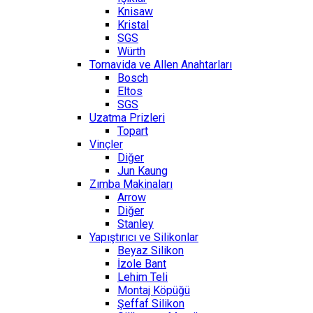
Knisaw
Kristal
SGS
Würth
Tornavida ve Allen Anahtarları
Bosch
Eltos
SGS
Uzatma Prizleri
Topart
Vinçler
Diğer
Jun Kaung
Zımba Makinaları
Arrow
Diğer
Stanley
Yapıştırıcı ve Silikonlar
Beyaz Silikon
İzole Bant
Lehim Teli
Montaj Köpüğü
Şeffaf Silikon