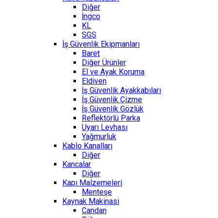
Diğer
İngco
KL
SGS
İş Güvenlik Ekipmanları
Baret
Diğer Ürünler
El ve Ayak Koruma
Eldiven
İş Güvenlik Ayakkabıları
İş Güvenlik Çizme
İş Güvenlik Gözlük
Reflektörlü Parka
Uyarı Levhası
Yağmurluk
Kablo Kanalları
Diğer
Kancalar
Diğer
Kapı Malzemeleri
Menteşe
Kaynak Makinasi
Candan