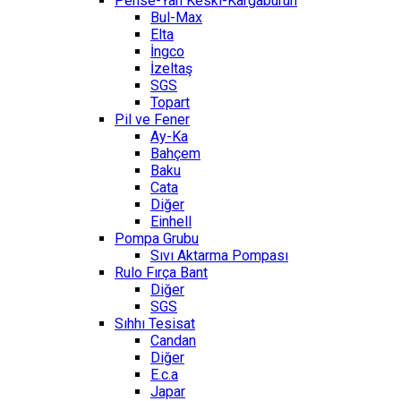
Pense-Yan Keski-Kargaburun
Bul-Max
Elta
İngco
İzeltaş
SGS
Topart
Pil ve Fener
Ay-Ka
Bahçem
Baku
Cata
Diğer
Einhell
Pompa Grubu
Sıvı Aktarma Pompası
Rulo Fırça Bant
Diğer
SGS
Sıhhı Tesisat
Candan
Diğer
E.c.a
Japar