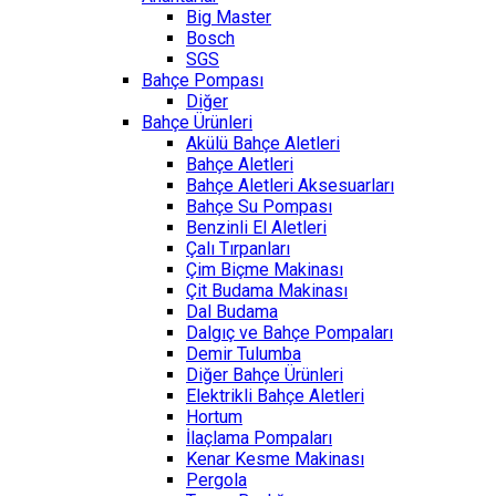
Big Master
Bosch
SGS
Bahçe Pompası
Diğer
Bahçe Ürünleri
Akülü Bahçe Aletleri
Bahçe Aletleri
Bahçe Aletleri Aksesuarları
Bahçe Su Pompası
Benzinli El Aletleri
Çalı Tırpanları
Çim Biçme Makinası
Çit Budama Makinası
Dal Budama
Dalgıç ve Bahçe Pompaları
Demir Tulumba
Diğer Bahçe Ürünleri
Elektrikli Bahçe Aletleri
Hortum
İlaçlama Pompaları
Kenar Kesme Makinası
Pergola