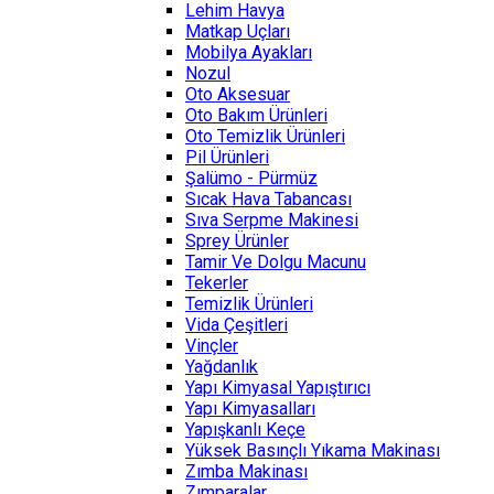
Lehim Havya
Matkap Uçları
Mobilya Ayakları
Nozul
Oto Aksesuar
Oto Bakım Ürünleri
Oto Temizlik Ürünleri
Pil Ürünleri
Şalümo - Pürmüz
Sıcak Hava Tabancası
Sıva Serpme Makinesi
Sprey Ürünler
Tamir Ve Dolgu Macunu
Tekerler
Temizlik Ürünleri
Vida Çeşitleri
Vinçler
Yağdanlık
Yapı Kimyasal Yapıştırıcı
Yapı Kimyasalları
Yapışkanlı Keçe
Yüksek Basınçlı Yıkama Makinası
Zımba Makinası
Zımparalar