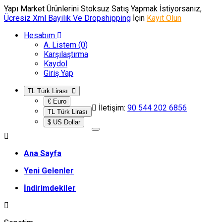
Yapı Market Ürünlerini Stoksuz Satış Yapmak İstiyorsanız,
Ücresiz Xml Bayilik Ve Dropshipping
İçin
Kayıt Olun
Hesabım
A. Listem (0)
Karşılaştırma
Kaydol
Giriş Yap
TL Türk Lirası
€ Euro
İletişim:
90 544 202 6856
TL Türk Lirası
$ US Dollar
Ana Sayfa
Yeni Gelenler
İndirimdekiler