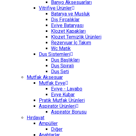
Banyo Aksesuarları
Vitrifiye Ürünler
Batarya ve Musluk
Diş Fırçalıklar
Eviye Bataryası
Klozet Kapakları
Klozet Temizlik Ürünleri
Rezervuar İç Takım
Wc Matik
Duş Sistemleri
Duş Başlıkları
Duş Spirali
Duş Seti
Mutfak Aksesuar
Mutfak Evye
Eviye - Lavabo
Evye Kubar
Pratik Mutfak Ürünleri
Aspiratör Ürünleri
Aspiratör Borusu
Hırdavat
Ampüller
Diğer
Anahtarlar