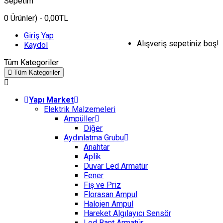
Sepetim
0
Ürünler)
- 0,00TL
Giriş Yap
Alışveriş sepetiniz boş!
Kaydol
Tüm Kategoriler
Tüm Kategoriler
Yapı Market
Elektrik Malzemeleri
Ampüller
Diğer
Aydınlatma Grubu
Anahtar
Aplik
Duvar Led Armatür
Fener
Fiş ve Priz
Florasan Ampul
Halojen Ampul
Hareket Algılayıcı Sensör
Led Bant Armatür