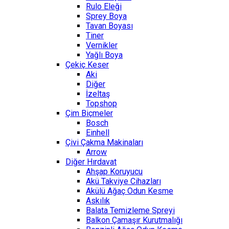
Rulo Eleği
Sprey Boya
Tavan Boyası
Tiner
Vernikler
Yağlı Boya
Çekiç Keser
Aki
Diğer
İzeltaş
Topshop
Çim Biçmeler
Bosch
Einhell
Çivi Çakma Makinaları
Arrow
Diğer Hırdavat
Ahşap Koruyucu
Akü Takviye Cihazları
Akülü Ağaç Odun Kesme
Askılık
Balata Temizleme Spreyi
Balkon Çamaşır Kurutmalığı