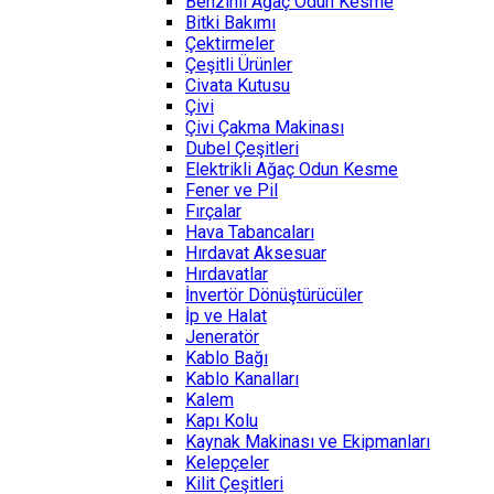
Benzinli Ağaç Odun Kesme
Bitki Bakımı
Çektirmeler
Çeşitli Ürünler
Civata Kutusu
Çivi
Çivi Çakma Makinası
Dubel Çeşitleri
Elektrikli Ağaç Odun Kesme
Fener ve Pil
Fırçalar
Hava Tabancaları
Hırdavat Aksesuar
Hırdavatlar
İnvertör Dönüştürücüler
İp ve Halat
Jeneratör
Kablo Bağı
Kablo Kanalları
Kalem
Kapı Kolu
Kaynak Makinası ve Ekipmanları
Kelepçeler
Kilit Çeşitleri