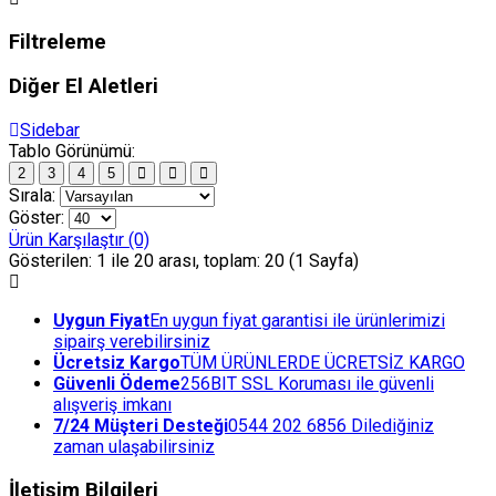
Filtreleme
Diğer El Aletleri
Sidebar
Tablo Görünümü:
2
3
4
5
Sırala:
Göster:
Ürün Karşılaştır (0)
Gösterilen: 1 ile 20 arası, toplam: 20 (1 Sayfa)
Uygun Fiyat
En uygun fiyat garantisi ile ürünlerimizi
sipairş verebilirsiniz
Ücretsiz Kargo
TÜM ÜRÜNLERDE ÜCRETSİZ KARGO
Güvenli Ödeme
256BIT SSL Koruması ile güvenli
alışveriş imkanı
7/24 Müşteri Desteği
0544 202 6856 Dilediğiniz
zaman ulaşabilirsiniz
İletişim Bilgileri