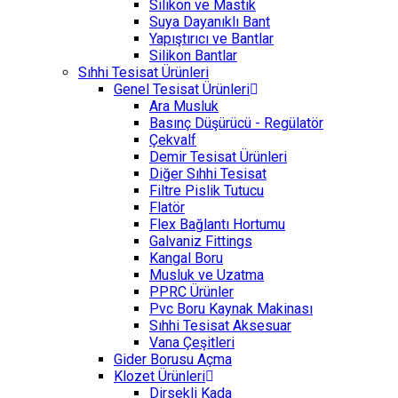
Silikon ve Mastik
Suya Dayanıklı Bant
Yapıştırıcı ve Bantlar
Silikon Bantlar
Sıhhi Tesisat Ürünleri
Genel Tesisat Ürünleri
Ara Musluk
Basınç Düşürücü - Regülatör
Çekvalf
Demir Tesisat Ürünleri
Diğer Sıhhi Tesisat
Filtre Pislik Tutucu
Flatör
Flex Bağlantı Hortumu
Galvaniz Fittings
Kangal Boru
Musluk ve Uzatma
PPRC Ürünler
Pvc Boru Kaynak Makinası
Sıhhi Tesisat Aksesuar
Vana Çeşitleri
Gider Borusu Açma
Klozet Ürünleri
Dirsekli Kada