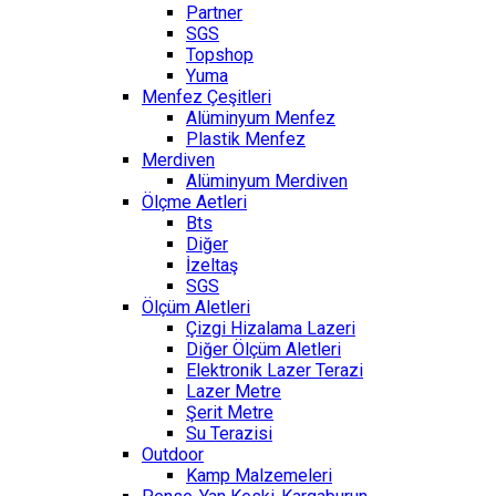
Partner
SGS
Topshop
Yuma
Menfez Çeşitleri
Alüminyum Menfez
Plastik Menfez
Merdiven
Alüminyum Merdiven
Ölçme Aetleri
Bts
Diğer
İzeltaş
SGS
Ölçüm Aletleri
Çizgi Hizalama Lazeri
Diğer Ölçüm Aletleri
Elektronik Lazer Terazi
Lazer Metre
Şerit Metre
Su Terazisi
Outdoor
Kamp Malzemeleri