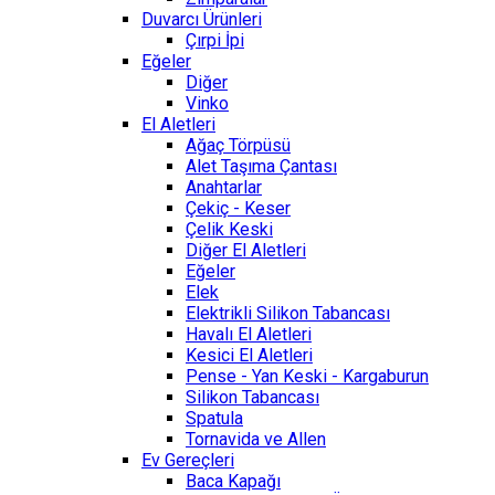
Duvarcı Ürünleri
Çırpi İpi
Eğeler
Diğer
Vinko
El Aletleri
Ağaç Törpüsü
Alet Taşıma Çantası
Anahtarlar
Çekiç - Keser
Çelik Keski
Diğer El Aletleri
Eğeler
Elek
Elektrikli Silikon Tabancası
Havalı El Aletleri
Kesici El Aletleri
Pense - Yan Keski - Kargaburun
Silikon Tabancası
Spatula
Tornavida ve Allen
Ev Gereçleri
Baca Kapağı