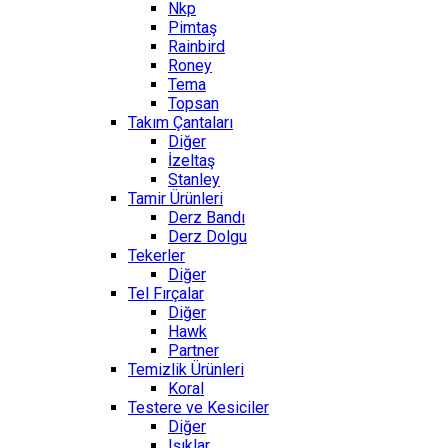
Nkp
Pimtaş
Rainbird
Roney
Tema
Topsan
Takım Çantaları
Diğer
İzeltaş
Stanley
Tamir Ürünleri
Derz Bandı
Derz Dolgu
Tekerler
Diğer
Tel Fırçalar
Diğer
Hawk
Partner
Temizlik Ürünleri
Koral
Testere ve Kesiciler
Diğer
Işıklar