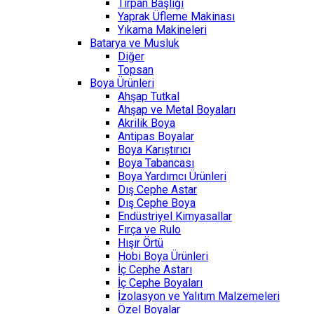
Tırpan Başlığı
Yaprak Üfleme Makinası
Yıkama Makineleri
Batarya ve Musluk
Diğer
Topsan
Boya Ürünleri
Ahşap Tutkal
Ahşap ve Metal Boyaları
Akrilik Boya
Antipas Boyalar
Boya Karıştırıcı
Boya Tabancası
Boya Yardımcı Ürünleri
Dış Cephe Astar
Dış Cephe Boya
Endüstriyel Kimyasallar
Fırça ve Rulo
Hışır Örtü
Hobi Boya Ürünleri
İç Cephe Astarı
İç Cephe Boyaları
İzolasyon ve Yalıtım Malzemeleri
Özel Boyalar