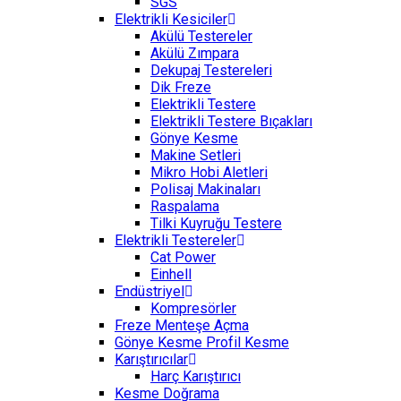
SGS
Elektrikli Kesiciler
Akülü Testereler
Akülü Zımpara
Dekupaj Testereleri
Dik Freze
Elektrikli Testere
Elektrikli Testere Bıçakları
Gönye Kesme
Makine Setleri
Mikro Hobi Aletleri
Polisaj Makinaları
Raspalama
Tilki Kuyruğu Testere
Elektrikli Testereler
Cat Power
Einhell
Endüstriyel
Kompresörler
Freze Menteşe Açma
Gönye Kesme Profil Kesme
Karıştırıcılar
Harç Karıştırıcı
Kesme Doğrama