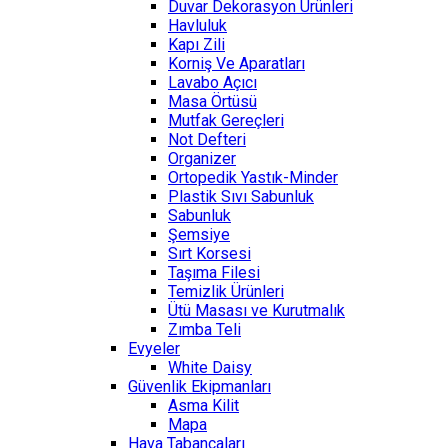
Duvar Dekorasyon Ürünleri
Havluluk
Kapı Zili
Korniş Ve Aparatları
Lavabo Açıcı
Masa Örtüsü
Mutfak Gereçleri
Not Defteri
Organizer
Ortopedik Yastık-Minder
Plastik Sıvı Sabunluk
Sabunluk
Şemsiye
Sırt Korsesi
Taşıma Filesi
Temizlik Ürünleri
Ütü Masası ve Kurutmalık
Zımba Teli
Evyeler
White Daisy
Güvenlik Ekipmanları
Asma Kilit
Mapa
Hava Tabancaları