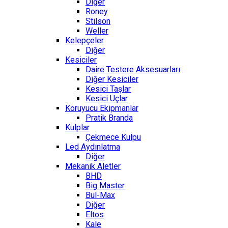
Diğer
Roney
Stilson
Weller
Kelepçeler
Diğer
Kesiciler
Daire Testere Aksesuarları
Diğer Kesiciler
Kesici Taşlar
Kesici Uçlar
Koruyucu Ekipmanlar
Pratik Branda
Kulplar
Çekmece Kulpu
Led Aydınlatma
Diğer
Mekanik Aletler
BHD
Big Master
Bul-Max
Diğer
Eltos
Kale