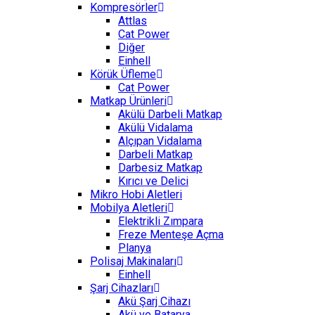
Kompresörler
Attlas
Cat Power
Diğer
Einhell
Körük Üfleme
Cat Power
Matkap Ürünleri
Akülü Darbeli Matkap
Akülü Vidalama
Alçıpan Vidalama
Darbeli Matkap
Darbesiz Matkap
Kırıcı ve Delici
Mikro Hobi Aletleri
Mobilya Aletleri
Elektrikli Zımpara
Freze Menteşe Açma
Planya
Polisaj Makinaları
Einhell
Şarj Cihazları
Akü Şarj Cihazı
Akü ve Batarya