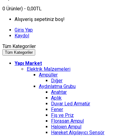
0
Ürünler)
- 0,00TL
Alışveriş sepetiniz boş!
Giriş Yap
Kaydol
Tüm Kategoriler
Tüm Kategoriler
Yapı Market
Elektrik Malzemeleri
Ampüller
Diğer
Aydınlatma Grubu
Anahtar
Aplik
Duvar Led Armatür
Fener
Fiş ve Priz
Florasan Ampul
Halojen Ampul
Hareket Algılayıcı Sensör