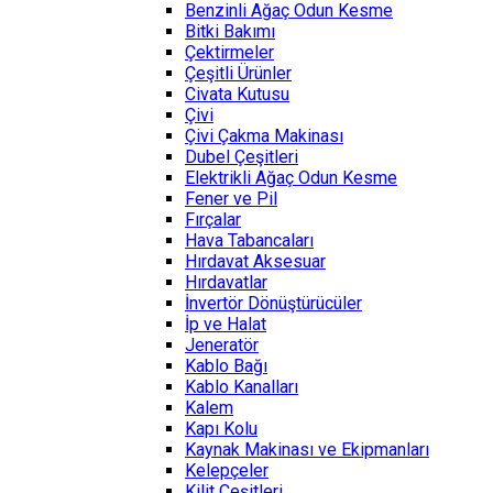
Benzinli Ağaç Odun Kesme
Bitki Bakımı
Çektirmeler
Çeşitli Ürünler
Civata Kutusu
Çivi
Çivi Çakma Makinası
Dubel Çeşitleri
Elektrikli Ağaç Odun Kesme
Fener ve Pil
Fırçalar
Hava Tabancaları
Hırdavat Aksesuar
Hırdavatlar
İnvertör Dönüştürücüler
İp ve Halat
Jeneratör
Kablo Bağı
Kablo Kanalları
Kalem
Kapı Kolu
Kaynak Makinası ve Ekipmanları
Kelepçeler
Kilit Çeşitleri