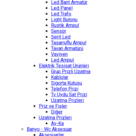
Led Bant Armatür
Led Panel
Led Trafo
Light Butonu
Rustik Ampul
Sensör
Şerit Led
Tasarruflu Ampul
Tavan Armatürü
Vaviyen
Led Ampul
Elektrik Tesisat Ürünleri
Grup Prizli Uzatma
Kablolar
Sigorta Kutusu
Telefon Prizi
Tv Uydu Sat Prizi
Uzatma Prizleri
Priz ve Fişler
Diğer
Uzatma Prizleri
Ay-Ka
Banyo - Wc Aksesuar
Aksesuarlar