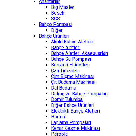
Anahtarlar
Big Master
Bosch
SGS
Bahçe Pompası
Diğer
Bahçe Ürünleri
Akülü Bahçe Aletleri
Bahçe Aletleri
Bahçe Aletleri Aksesuarları
Bahçe Su Pompası
Benzinli El Aletleri
Çalı Tırpanları
Çim Biçme Makinası
Çit Budama Makinası
Dal Budama
Dalgıç ve Bahçe Pompaları
Demir Tulumba
Diğer Bahçe Ürünleri
Elektrikli Bahçe Aletleri
Hortum
İlaçlama Pompaları
Kenar Kesme Makinası
Pergola