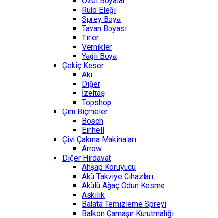
Özel Boyalar
Rulo Eleği
Sprey Boya
Tavan Boyası
Tiner
Vernikler
Yağlı Boya
Çekiç Keser
Aki
Diğer
İzeltaş
Topshop
Çim Biçmeler
Bosch
Einhell
Çivi Çakma Makinaları
Arrow
Diğer Hırdavat
Ahşap Koruyucu
Akü Takviye Cihazları
Akülü Ağaç Odun Kesme
Askılık
Balata Temizleme Spreyi
Balkon Çamaşır Kurutmalığı