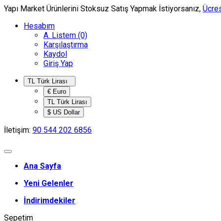
Yapı Market Ürünlerini Stoksuz Satış Yapmak İstiyorsanız,
Ücres
Hesabım
A. Listem (0)
Karşılaştırma
Kaydol
Giriş Yap
TL Türk Lirası
€ Euro
TL Türk Lirası
$ US Dollar
İletişim:
90 544 202 6856
Ana Sayfa
Yeni Gelenler
İndirimdekiler
Sepetim