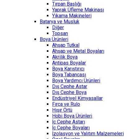
Tırpan Başlığı
Yaprak Üfleme Makinası
Yıkama Makineleri
Batarya ve Musluk
Diğer
Topsan
Boya Ürünleri
Ahşap Tutkal
Ahşap ve Metal Boyaları
Akrilik Boya
Antipas Boyalar
Boya Karıştırıcı
Boya Tabancası
Boya Yardımcı Ürünleri
Dış Cephe Astar
Dış Cephe Boya
Endüstriyel Kimyasallar
Fırça ve Rulo
Hışır Örtü
Hobi Boya Ürünleri
İç Cephe Astarı
İç Cephe Boyaları
İzolasyon ve Yalıtım Malzemeleri