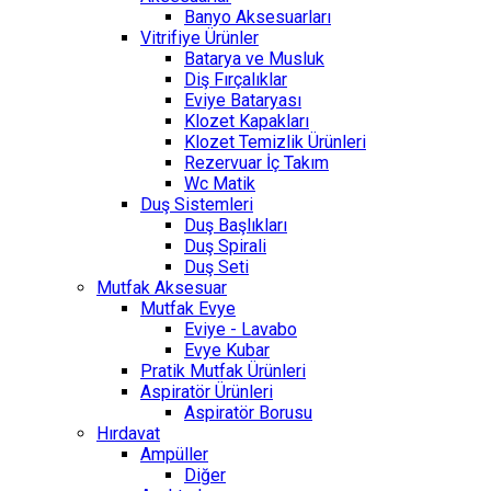
Banyo Aksesuarları
Vitrifiye Ürünler
Batarya ve Musluk
Diş Fırçalıklar
Eviye Bataryası
Klozet Kapakları
Klozet Temizlik Ürünleri
Rezervuar İç Takım
Wc Matik
Duş Sistemleri
Duş Başlıkları
Duş Spirali
Duş Seti
Mutfak Aksesuar
Mutfak Evye
Eviye - Lavabo
Evye Kubar
Pratik Mutfak Ürünleri
Aspiratör Ürünleri
Aspiratör Borusu
Hırdavat
Ampüller
Diğer