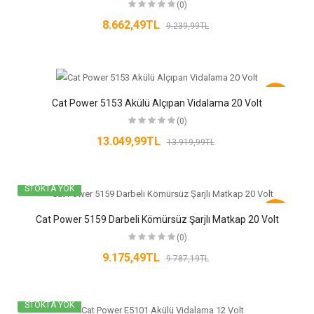
(0)
8.662,49TL
9.239,99TL
-6%
Cat Power 5153 Akülü Alçıpan Vidalama 20 Volt
(0)
13.049,99TL
13.919,99TL
STOKTA YOK
-6%
Cat Power 5159 Darbeli Kömürsüz Şarjlı Matkap 20 Volt
(0)
9.175,49TL
9.787,19TL
STOKTA YOK