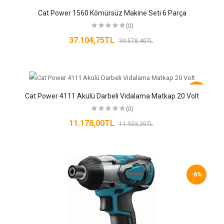
Cat Power 1560 Kömürsüz Makine Seti 6 Parça
(0)
37.104,75TL
39.578,40TL
-6%
Cat Power 4111 Akülü Darbeli Vidalama Matkap 20 Volt
(0)
11.178,00TL
11.923,20TL
-6%