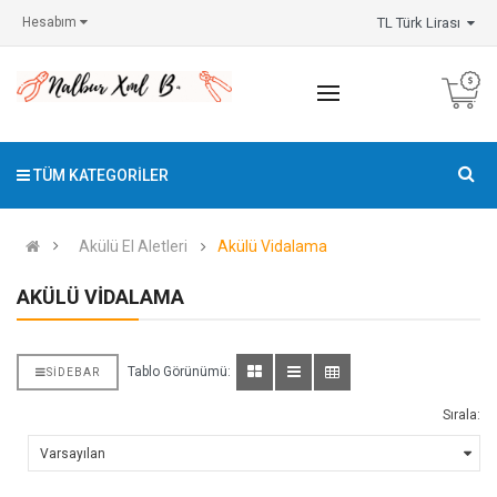
TL Türk Lirası
Hesabım
TÜM KATEGORILER
Akülü El Aletleri
Akülü Vidalama
AKÜLÜ VIDALAMA
Tablo Görünümü:
SIDEBAR
Sırala: