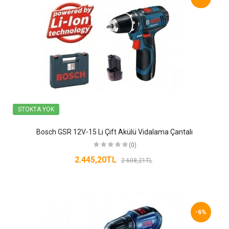
STOKTA YOK
Bosch GSR 12V-15 Li Çift Akülü Vidalama Çantalı
(0)
2.445,20TL
2.608,21TL
-6%