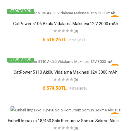
STOKTA YOK
-6%
CatPower 5106 Akülü Vidalama Makinesi 12 V 2000 mAh
(0)
6.518,26TL
6.952,81TL
STOKTA YOK
-6%
CatPower 5110 Akülü Vidalama Makinesi 12V 3000 mAh
(0)
6.574,50TL
7.012,80TL
-6%
E
inhell İmpaxxo 18/450 Solo Kömürsüz Somun Sökme Aküsüz
(0)