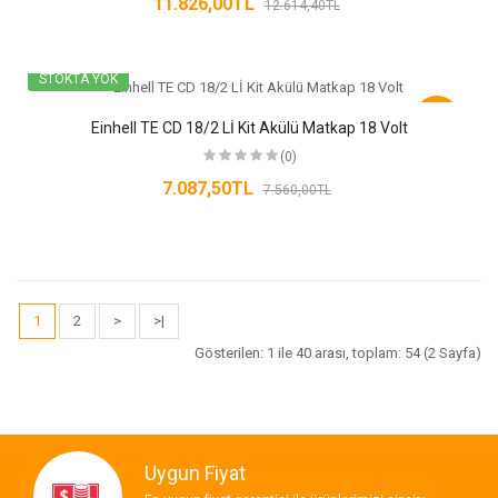
11.826,00TL
12.614,40TL
STOKTA YOK
-6%
Einhell TE CD 18/2 Lİ Kit Akülü Matkap 18 Volt
(0)
7.087,50TL
7.560,00TL
1
2
>
>|
Gösterilen: 1 ile 40 arası, toplam: 54 (2 Sayfa)
Uygun Fiyat