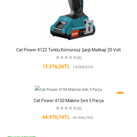
Cat Power 4122 Torklu Kömürsüz Şarjlı Matkap 20 Volt
(0)
13.376,26TL
14.268,01TL
-6%
Cat Power 4150 Makine Seti 5 Parça
(0)
44.970,74TL
47.968,79TL