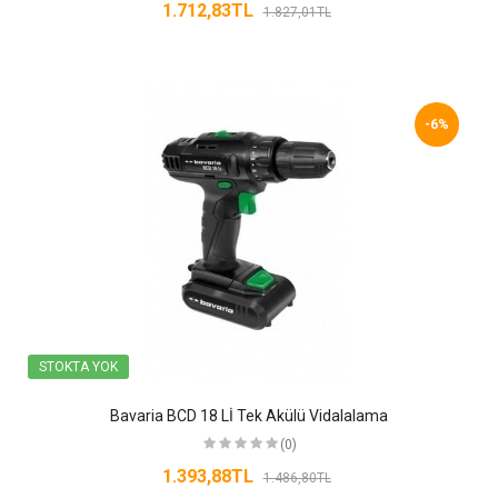
1.712,83TL
1.827,01TL
-6%
STOKTA YOK
Bavaria BCD 18 Lİ Tek Akülü Vidalalama
(0)
1.393,88TL
1.486,80TL