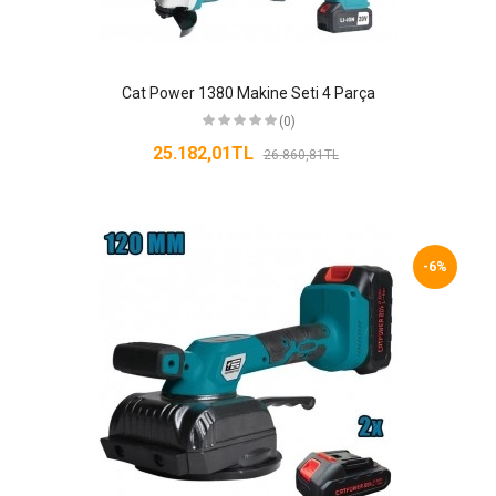
Cat Power 1380 Makine Seti 4 Parça
(0)
25.182,01TL
26.860,81TL
-6%