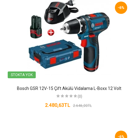
-6%
STOKTA YOK
Bosch GSR 12V-15 Çift Akülü Vidalama L-Boxx 12 Volt
(0)
2.480,63TL
2.646,00TL
-6%