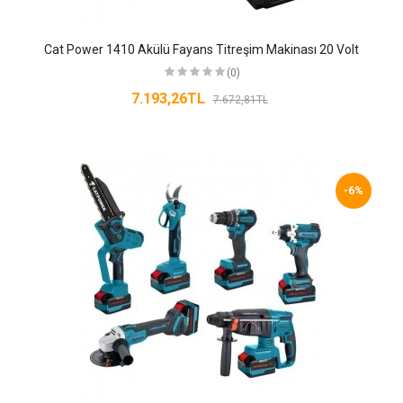
Cat Power 1410 Akülü Fayans Titreşim Makinası 20 Volt
(0)
7.193,26TL
7.672,81TL
-6%