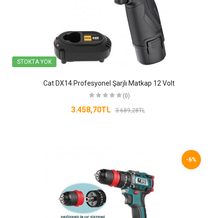
STOKTA YOK
Cat DX14 Profesyonel Şarjlı Matkap 12 Volt
(0)
3.458,70TL
3.689,28TL
-6%