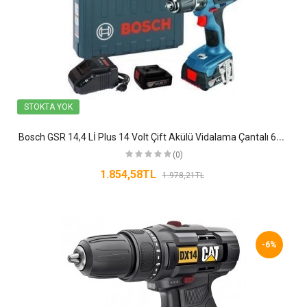
STOKTA YOK
B
osch GSR 14,4 Lİ Plus 14 Volt Çift Akülü Vidalama Çantalı 601 9E6 020
(0)
1.854,58TL
1.978,21TL
-6%