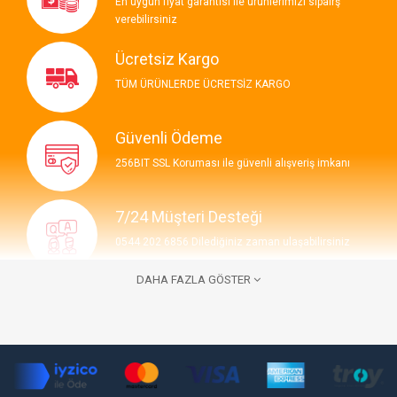
En uygun fiyat garantisi ile ürünlerimizi sipairş
verebilirsiniz
Ücretsiz Kargo
TÜM ÜRÜNLERDE ÜCRETSİZ KARGO
Güvenli Ödeme
256BIT SSL Koruması ile güvenli alışveriş imkanı
7/24 Müşteri Desteği
0544 202 6856 Dilediğiniz zaman ulaşabilirsiniz
DAHA FAZLA GÖSTER
İLETIŞIM BILGILERI
7/24 Bize Ulaşabilirsiniz