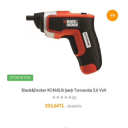
-6%
STOKTA YOK
Black&Decker KC460LN Şarjlı Tornavida 3,6 Volt
(0)
332,64TL
354,82TL