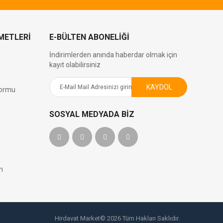
METLERİ
E-BÜLTEN ABONELIĞI
İndirimlerden anında haberdar olmak için
kayıt olabilirsiniz
KAYDOL
Formu
SOSYAL MEDYADA BIZ
m
Hirdavat Market© 2026 Tüm Hakları Saklıdır.