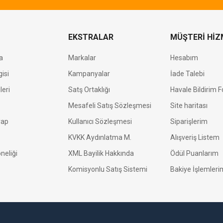
EKSTRALAR
MÜŞTERİ HİZ
a
Markalar
Hesabım
isi
Kampanyalar
İade Talebi
leri
Satş Ortaklığı
Havale Bildirim 
Mesafeli Satış Sözleşmesi
Site haritası
vap
Kullanıcı Sözleşmesi
Siparişlerim
KVKK Aydınlatma M.
Alışveriş Listem
neliği
XML Bayilik Hakkında
Ödül Puanlarım
Komisyonlu Satış Sistemi
Bakiye İşlemleri