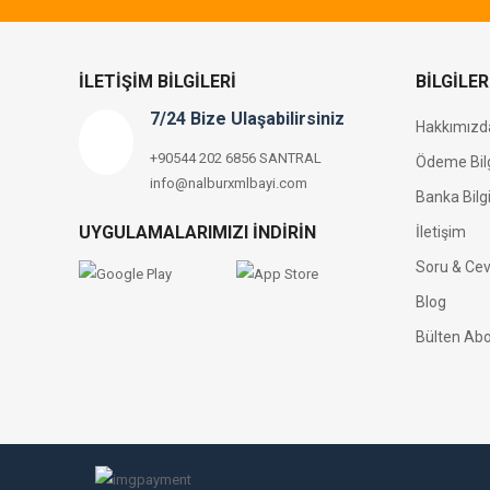
İLETIŞIM BILGILERI
BILGILER
7/24 Bize Ulaşabilirsiniz
Hakkımızd
+90544 202 6856 SANTRAL
Ödeme Bilg
info@nalburxmlbayi.com
Banka Bilgi
UYGULAMALARIMIZI İNDIRIN
İletişim
Soru & Ce
Blog
Bülten Abo