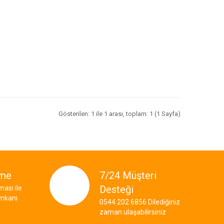
Gösterilen: 1 ile 1 arası, toplam: 1 (1 Sayfa)
eme
7/24 Müşteri
Desteği
ası ile
imkanı
0544 202 6856 Dilediğiniz
zaman ulaşabilirsiniz