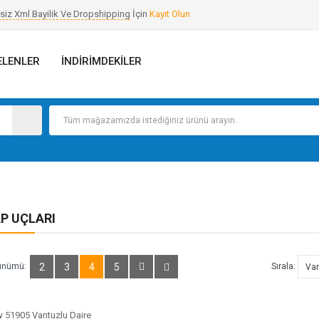
siz Xml Bayilik Ve Dropshipping
İçin
Kayıt Olun
ELENLER
İNDIRIMDEKILER
P UÇLARI
ünümü:
2
3
4
5
Sırala: