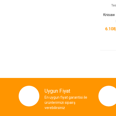
6.10
Uygun Fiyat
En uygun fiyat garantisi ile
ürünlerimizi sipairş
verebilirsiniz