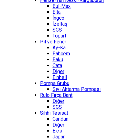
Pense-Yan Keski-Kargaburun
Bul-Max
Elta
İngco
İzeltaş
SGS
Topart
Pil ve Fener
Ay-Ka
Bahçem
Baku
Cata
Diğer
Einhell
Pompa Grubu
Sıvı Aktarma Pompası
Rulo Fırça Bant
Diğer
SGS
Sıhhı Tesisat
Candan
Diğer
E.c.a
Japar