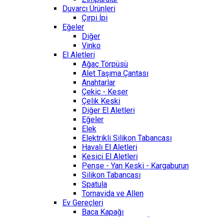
Duvarcı Ürünleri
Çırpi İpi
Eğeler
Diğer
Vinko
El Aletleri
Ağaç Törpüsü
Alet Taşıma Çantası
Anahtarlar
Çekiç - Keser
Çelik Keski
Diğer El Aletleri
Eğeler
Elek
Elektrikli Silikon Tabancası
Havalı El Aletleri
Kesici El Aletleri
Pense - Yan Keski - Kargaburun
Silikon Tabancası
Spatula
Tornavida ve Allen
Ev Gereçleri
Baca Kapağı