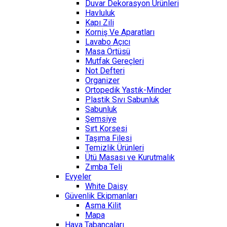
Duvar Dekorasyon Ürünleri
Havluluk
Kapı Zili
Korniş Ve Aparatları
Lavabo Açıcı
Masa Örtüsü
Mutfak Gereçleri
Not Defteri
Organizer
Ortopedik Yastık-Minder
Plastik Sıvı Sabunluk
Sabunluk
Şemsiye
Sırt Korsesi
Taşıma Filesi
Temizlik Ürünleri
Ütü Masası ve Kurutmalık
Zımba Teli
Evyeler
White Daisy
Güvenlik Ekipmanları
Asma Kilit
Mapa
Hava Tabancaları