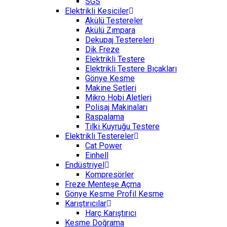
SGS
Elektrikli Kesiciler
Akülü Testereler
Akülü Zımpara
Dekupaj Testereleri
Dik Freze
Elektrikli Testere
Elektrikli Testere Bıçakları
Gönye Kesme
Makine Setleri
Mikro Hobi Aletleri
Polisaj Makinaları
Raspalama
Tilki Kuyruğu Testere
Elektrikli Testereler
Cat Power
Einhell
Endüstriyel
Kompresörler
Freze Menteşe Açma
Gönye Kesme Profil Kesme
Karıştırıcılar
Harç Karıştırıcı
Kesme Doğrama