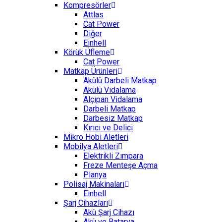
Kompresörler
Attlas
Cat Power
Diğer
Einhell
Körük Üfleme
Cat Power
Matkap Ürünleri
Akülü Darbeli Matkap
Akülü Vidalama
Alçıpan Vidalama
Darbeli Matkap
Darbesiz Matkap
Kırıcı ve Delici
Mikro Hobi Aletleri
Mobilya Aletleri
Elektrikli Zımpara
Freze Menteşe Açma
Planya
Polisaj Makinaları
Einhell
Şarj Cihazları
Akü Şarj Cihazı
Akü ve Batarya