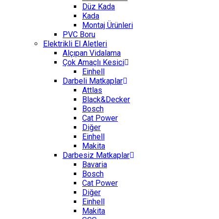
Düz Kada
Kada
Montaj Ürünleri
PVC Boru
Elektrikli El Aletleri
Alçıpan Vidalama
Çok Amaçlı Kesici
Einhell
Darbeli Matkaplar
Attlas
Black&Decker
Bosch
Cat Power
Diğer
Einhell
Makita
Darbesiz Matkaplar
Bavaria
Bosch
Cat Power
Diğer
Einhell
Makita