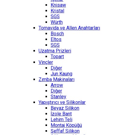
Knisaw
Kristal
SGS
Würth
Tornavida ve Allen Anahtarları
Bosch
Eltos
SGS
Uzatma Prizleri
Topart
Vinçler
Diğer
Jun Kaung
Zımba Makinaları
Arrow
Diğer
Stanley
Yapıştırıcı ve Silikonlar
Beyaz Silikon
İzole Bant
Lehim Teli
Montaj Köpüğü
Şeffaf Silikon