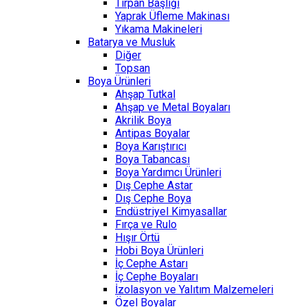
Tırpan Başlığı
Yaprak Üfleme Makinası
Yıkama Makineleri
Batarya ve Musluk
Diğer
Topsan
Boya Ürünleri
Ahşap Tutkal
Ahşap ve Metal Boyaları
Akrilik Boya
Antipas Boyalar
Boya Karıştırıcı
Boya Tabancası
Boya Yardımcı Ürünleri
Dış Cephe Astar
Dış Cephe Boya
Endüstriyel Kimyasallar
Fırça ve Rulo
Hışır Örtü
Hobi Boya Ürünleri
İç Cephe Astarı
İç Cephe Boyaları
İzolasyon ve Yalıtım Malzemeleri
Özel Boyalar