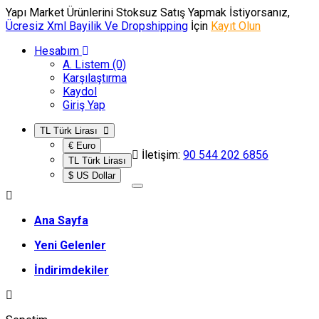
Yapı Market Ürünlerini Stoksuz Satış Yapmak İstiyorsanız,
Ücresiz Xml Bayilik Ve Dropshipping
İçin
Kayıt Olun
Hesabım
A. Listem (0)
Karşılaştırma
Kaydol
Giriş Yap
TL Türk Lirası
€ Euro
İletişim:
90 544 202 6856
TL Türk Lirası
$ US Dollar
Ana Sayfa
Yeni Gelenler
İndirimdekiler