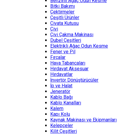
Benzinli Ağaç Odun Kesme
Bitki Bakımı
Çektirmeler
Çeşitli Ürünler
Civata Kutusu
Çivi
Çivi Çakma Makinası
Dubel Çeşitleri
Elektrikli Ağaç Odun Kesme
Fener ve Pil
Fırçalar
Hava Tabancaları
Hırdavat Aksesuar
Hırdavatlar
İnvertör Dönüştürücüler
İp ve Halat
Jeneratör
Kablo Bağı
Kablo Kanalları
Kalem
Kapı Kolu
Kaynak Makinası ve Ekipmanları
Kelepçeler
Kilit Çeşitleri