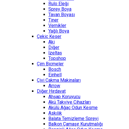
Rulo Eleği
Sprey Boya
Tavan Boyası
Tiner
Vernikler
Yağlı Boya
Çekiç Keser
Aki
Diğer
İzeltaş
Topshop
Çim Biçmeler
Bosch
Einhell
Çivi Çakma Makinaları
Arrow
Diğer Hırdavat
Ahşap Koruyucu
Akü Takviye Cihazları
Akülü Ağaç Odun Kesme
Askılık
Balata Temizleme Spreyi
Balkon Çamaşır Kurutmalığı