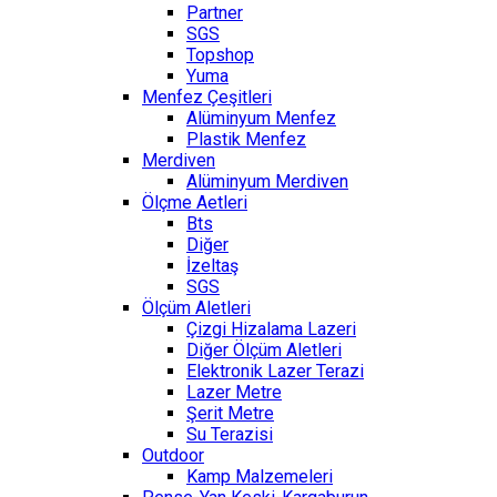
Partner
SGS
Topshop
Yuma
Menfez Çeşitleri
Alüminyum Menfez
Plastik Menfez
Merdiven
Alüminyum Merdiven
Ölçme Aetleri
Bts
Diğer
İzeltaş
SGS
Ölçüm Aletleri
Çizgi Hizalama Lazeri
Diğer Ölçüm Aletleri
Elektronik Lazer Terazi
Lazer Metre
Şerit Metre
Su Terazisi
Outdoor
Kamp Malzemeleri