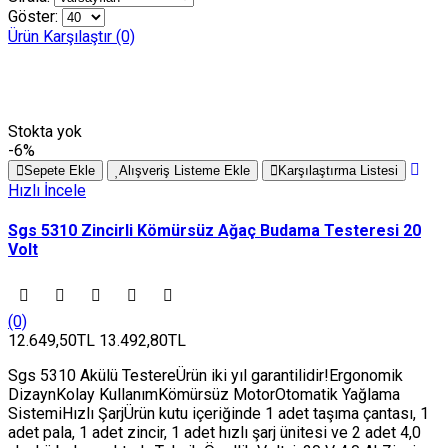
Göster:
Ürün Karşılaştır (0)
Stokta yok
-6%
Sepete Ekle
Alışveriş Listeme Ekle
Karşılaştırma Listesi
Hızlı İncele
Sgs 5310 Zincirli Kömürsüz Ağaç Budama Testeresi 20
Volt
(0)
12.649,50TL
13.492,80TL
Sgs 5310 Akülü TestereÜrün iki yıl garantilidir!Ergonomik
DizaynKolay KullanımKömürsüz MotorOtomatik Yağlama
SistemiHızlı ŞarjÜrün kutu içeriğinde 1 adet taşıma çantası, 1
adet pala, 1 adet zincir, 1 adet hızlı şarj ünitesi ve 2 adet 4,0