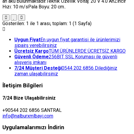
ah akü bulunmaktadır.Teknik Özellik Voltaj: 20 V 4.0 AhZincir
Hızı: 10 m/sPala Boyu: 20 cm..
Gösterilen: 1 ile 1 arası, toplam: 1 (1 Sayfa)
Uygun Fiyat
En uygun fiyat garantisi ile ürünlerimizi
sipairş verebilirsiniz
Ücretsiz Kargo
TÜM ÜRÜNLERDE ÜCRETSİZ KARGO
Güvenli Ödeme
256BIT SSL Koruması ile güvenli
alışveriş imkanı
7/24 Müşteri Desteği
0544 202 6856 Dilediğiniz
zaman ulaşabilirsiniz
İletişim Bilgileri
7/24 Bize Ulaşabilirsiniz
+90544 202 6856 SANTRAL
info@nalburxmlbayi.com
Uygulamalarımızı İndirin