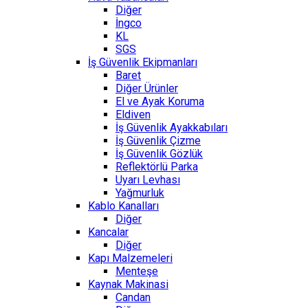
Diğer
İngco
KL
SGS
İş Güvenlik Ekipmanları
Baret
Diğer Ürünler
El ve Ayak Koruma
Eldiven
İş Güvenlik Ayakkabıları
İş Güvenlik Çizme
İş Güvenlik Gözlük
Reflektörlü Parka
Uyarı Levhası
Yağmurluk
Kablo Kanalları
Diğer
Kancalar
Diğer
Kapı Malzemeleri
Menteşe
Kaynak Makinasi
Candan