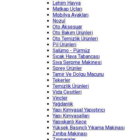
Lehim Havya
Matkap Uçları
Mobilya Ayakları
Nozul
Oto Aksesuar
Oto Bakım Ürünleri
Oto Temizlik Ürünleri
Pil Ürünleri
Şalümo - Pürmüz
Sıcak Hava Tabancası
Sıva Serpme Makinesi
Sprey Ürünler
Tamir Ve Dolgu Macunu
Tekerler
Temizlik Ürünleri
Vida Çeşitleri
Vinçler
Yağdanlık
Yapı Kimyasal Yapıştırıcı
Yapı Kimyasalları
Yapışkanlı Keçe
Yüksek Basınçlı Yıkama Makinası
Zımba Makinası
Zımparalar