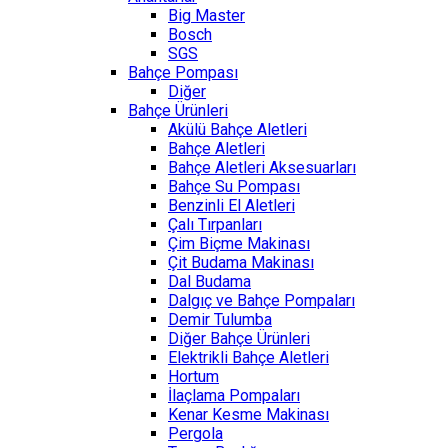
Big Master
Bosch
SGS
Bahçe Pompası
Diğer
Bahçe Ürünleri
Akülü Bahçe Aletleri
Bahçe Aletleri
Bahçe Aletleri Aksesuarları
Bahçe Su Pompası
Benzinli El Aletleri
Çalı Tırpanları
Çim Biçme Makinası
Çit Budama Makinası
Dal Budama
Dalgıç ve Bahçe Pompaları
Demir Tulumba
Diğer Bahçe Ürünleri
Elektrikli Bahçe Aletleri
Hortum
İlaçlama Pompaları
Kenar Kesme Makinası
Pergola