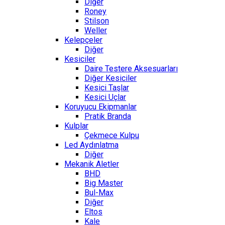
Diğer
Roney
Stilson
Weller
Kelepçeler
Diğer
Kesiciler
Daire Testere Aksesuarları
Diğer Kesiciler
Kesici Taşlar
Kesici Uçlar
Koruyucu Ekipmanlar
Pratik Branda
Kulplar
Çekmece Kulpu
Led Aydınlatma
Diğer
Mekanik Aletler
BHD
Big Master
Bul-Max
Diğer
Eltos
Kale