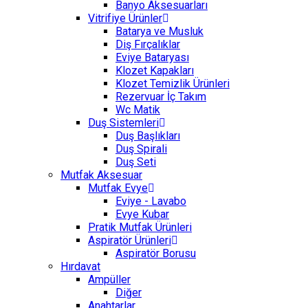
Banyo Aksesuarları
Vitrifiye Ürünler
Batarya ve Musluk
Diş Fırçalıklar
Eviye Bataryası
Klozet Kapakları
Klozet Temizlik Ürünleri
Rezervuar İç Takım
Wc Matik
Duş Sistemleri
Duş Başlıkları
Duş Spirali
Duş Seti
Mutfak Aksesuar
Mutfak Evye
Eviye - Lavabo
Evye Kubar
Pratik Mutfak Ürünleri
Aspiratör Ürünleri
Aspiratör Borusu
Hırdavat
Ampüller
Diğer
Anahtarlar