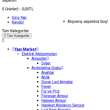
Sepetim
0
Ürünler)
- 0,00TL
Giriş Yap
Alışveriş sepetiniz boş!
Kaydol
Tüm Kategoriler
Tüm Kategoriler
Yapı Market
Elektrik Malzemeleri
Ampüller
Diğer
Aydınlatma Grubu
Anahtar
Aplik
Duvar Led Armatür
Fener
Fiş ve Priz
Florasan Ampul
Halojen Ampul
Hareket Algılayıcı Sensör
Led Bant Armatür