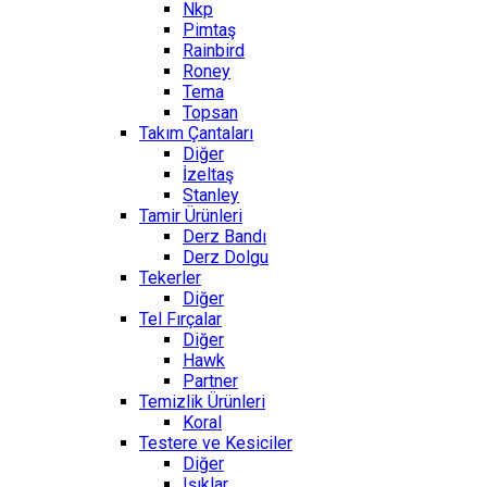
Nkp
Pimtaş
Rainbird
Roney
Tema
Topsan
Takım Çantaları
Diğer
İzeltaş
Stanley
Tamir Ürünleri
Derz Bandı
Derz Dolgu
Tekerler
Diğer
Tel Fırçalar
Diğer
Hawk
Partner
Temizlik Ürünleri
Koral
Testere ve Kesiciler
Diğer
Işıklar