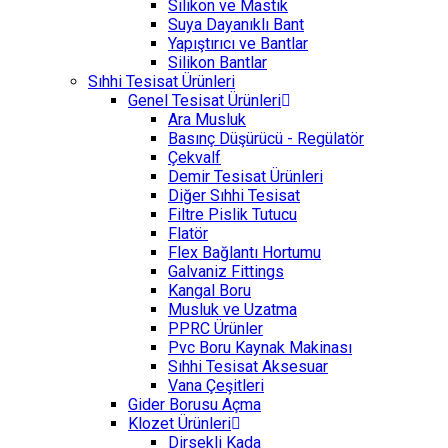
Silikon ve Mastik
Suya Dayanıklı Bant
Yapıştırıcı ve Bantlar
Silikon Bantlar
Sıhhi Tesisat Ürünleri
Genel Tesisat Ürünleri
Ara Musluk
Basınç Düşürücü - Regülatör
Çekvalf
Demir Tesisat Ürünleri
Diğer Sıhhi Tesisat
Filtre Pislik Tutucu
Flatör
Flex Bağlantı Hortumu
Galvaniz Fittings
Kangal Boru
Musluk ve Uzatma
PPRC Ürünler
Pvc Boru Kaynak Makinası
Sıhhi Tesisat Aksesuar
Vana Çeşitleri
Gider Borusu Açma
Klozet Ürünleri
Dirsekli Kada