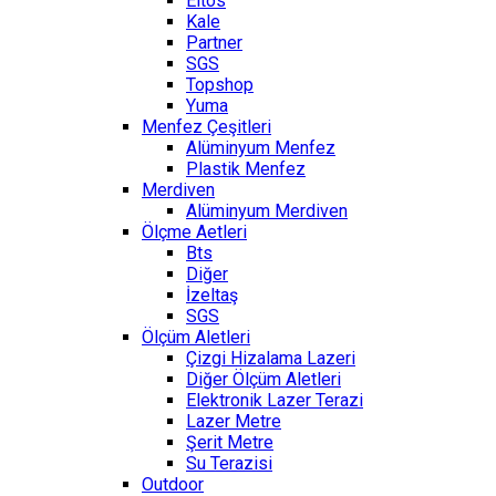
Eltos
Kale
Partner
SGS
Topshop
Yuma
Menfez Çeşitleri
Alüminyum Menfez
Plastik Menfez
Merdiven
Alüminyum Merdiven
Ölçme Aetleri
Bts
Diğer
İzeltaş
SGS
Ölçüm Aletleri
Çizgi Hizalama Lazeri
Diğer Ölçüm Aletleri
Elektronik Lazer Terazi
Lazer Metre
Şerit Metre
Su Terazisi
Outdoor