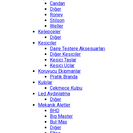
Candan
Diğer
Roney
Stilson
Weller
Kelepçeler
Diğer
Kesiciler
Daire Testere Aksesuarları
Diğer Kesiciler
Kesici Taşlar
Kesici Uçlar
Koruyucu Ekipmanlar
Pratik Branda
Kulplar
Çekmece Kulpu
Led Aydınlatma
Diğer
Mekanik Aletler
BHD
Big Master
Bul-Max
Diğer