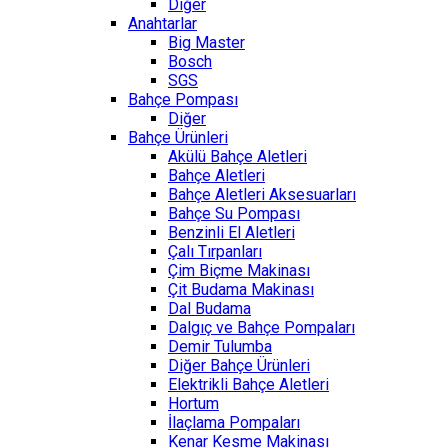
Diğer
Anahtarlar
Big Master
Bosch
SGS
Bahçe Pompası
Diğer
Bahçe Ürünleri
Akülü Bahçe Aletleri
Bahçe Aletleri
Bahçe Aletleri Aksesuarları
Bahçe Su Pompası
Benzinli El Aletleri
Çalı Tırpanları
Çim Biçme Makinası
Çit Budama Makinası
Dal Budama
Dalgıç ve Bahçe Pompaları
Demir Tulumba
Diğer Bahçe Ürünleri
Elektrikli Bahçe Aletleri
Hortum
İlaçlama Pompaları
Kenar Kesme Makinası