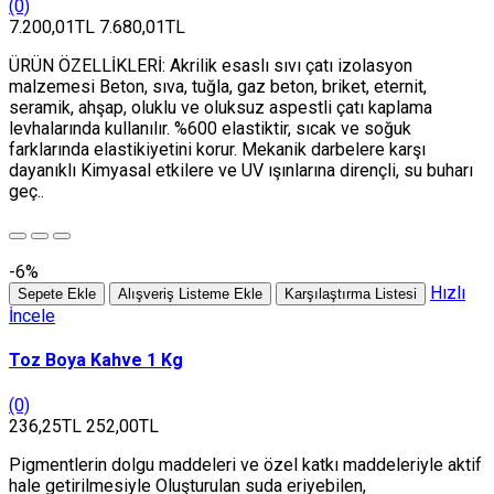
(0)
7.200,01TL
7.680,01TL
ÜRÜN ÖZELLİKLERİ: Akrilik esaslı sıvı çatı izolasyon
malzemesi Beton, sıva, tuğla, gaz beton, briket, eternit,
seramik, ahşap, oluklu ve oluksuz aspestli çatı kaplama
levhalarında kullanılır. %600 elastiktir, sıcak ve soğuk
farklarında elastikiyetini korur. Mekanik darbelere karşı
dayanıklı Kimyasal etkilere ve UV ışınlarına dirençli, su buharı
geç..
-6%
Hızlı
Sepete Ekle
Alışveriş Listeme Ekle
Karşılaştırma Listesi
İncele
Toz Boya Kahve 1 Kg
(0)
236,25TL
252,00TL
Pigmentlerin dolgu maddeleri ve özel katkı maddeleriyle aktif
hale getirilmesiyle Oluşturulan suda eriyebilen,