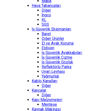
Mapa
Hava Tabancaları
Diğer
İngco
KL
SGS
İş Güvenlik Ekipmanları
Baret
Diğer Ürünler
El ve Ayak Koruma
Eldiven
İş Güvenlik Ayakkabıları
İş Güvenlik Çizme
İş Güvenlik Gözlük
Reflektörlü Parka
Uyarı Levhası
Yağmurluk
Kablo Kanalları
Diğer
Kancalar
Diğer
Kapı Malzemeleri
Menteşe
Kaynak Makinasi