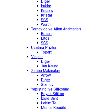
Diğer
Işıklar
Knisaw
Kristal
SGS
Würth
Tornavida ve Allen Anahtarları
Bosch
Eltos
SGS
Uzatma Prizleri
Topart
Vinçler
Diğer
Jun Kaung
Zımba Makinaları
Arrow
Diğer
Stanley
Yapıştırıcı ve Silikonlar
Beyaz Silikon
İzole Bant
Lehim Teli
Montaj Köpüğü