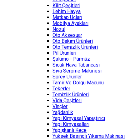
Kilit Çeşitleri
Lehim Havya
Matkap Uçları
Mobilya Ayakları
Nozul
Oto Aksesuar
Oto Bakım Ürünleri
Oto Temizlik Ürünleri
Pil Ürünleri
Şalümo - Pürmüz
Sıcak Hava Tabancası
Sıva Serpme Makinesi
Sprey Ürünler
Tamir Ve Dolgu Macunu
Tekerler
Temizlik Ürünleri
Vida Çeşitleri
Vinçler
Yağdanlık
Yapı Kimyasal Yapıştırıcı
Yapı Kimyasalları
Yapışkanlı Keçe
Yüksek Basınçlı Yıkama Makinası