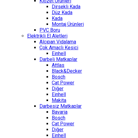
Klozet Ürünleri
Dirsekli Kada
Düz Kada
Kada
Montaj Ürünleri
PVC Boru
Elektrikli El Aletleri
Alçıpan Vidalama
Çok Amaçlı Kesici
Einhell
Darbeli Matkaplar
Attlas
Black&Decker
Bosch
Cat Power
Diğer
Einhell
Makita
Darbesiz Matkaplar
Bavaria
Bosch
Cat Power
Diğer
Einhell