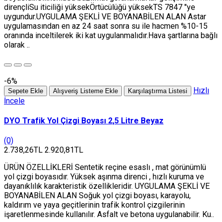
dirençliSu iticiliği yüksekÖrtücülüğü yüksekTS 7847 "ye
uygundur.UYGULAMA ŞEKLİ VE BOYANABİLEN ALAN Astar
uygulamasından en az 24 saat sonra su ile hacmen %10-15
oranında inceltilerek iki kat uygulanmalıdır.Hava şartlarına bağlı
olarak ..
-6%
Hızlı
Sepete Ekle
Alışveriş Listeme Ekle
Karşılaştırma Listesi
İncele
DYO Trafik Yol Çizgi Boyası 2,5 Litre Beyaz
(0)
2.738,26TL
2.920,81TL
ÜRÜN ÖZELLİKLERİ Sentetik reçine esaslı , mat görünümlü
yol çizgi boyasıdır. Yüksek aşınma direnci , hızlı kuruma ve
dayanıklılık karakteristik özellikleridir. UYGULAMA ŞEKLİ VE
BOYANABİLEN ALAN Soğuk yol çizgi boyası, karayolu,
kaldırım ve yaya geçitlerinin trafik kontrol çizgilerinin
işaretlenmesinde kullanılır. Asfalt ve betona uygulanabilir. Ku..