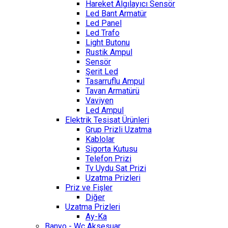
Hareket Algılayıcı Sensör
Led Bant Armatür
Led Panel
Led Trafo
Light Butonu
Rustik Ampul
Sensör
Şerit Led
Tasarruflu Ampul
Tavan Armatürü
Vaviyen
Led Ampul
Elektrik Tesisat Ürünleri
Grup Prizli Uzatma
Kablolar
Sigorta Kutusu
Telefon Prizi
Tv Uydu Sat Prizi
Uzatma Prizleri
Priz ve Fişler
Diğer
Uzatma Prizleri
Ay-Ka
Banyo - Wc Aksesuar