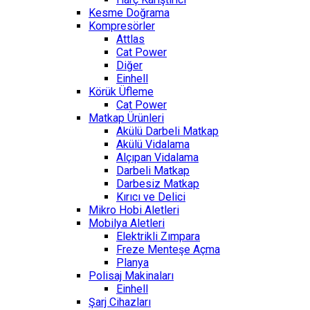
Kesme Doğrama
Kompresörler
Attlas
Cat Power
Diğer
Einhell
Körük Üfleme
Cat Power
Matkap Ürünleri
Akülü Darbeli Matkap
Akülü Vidalama
Alçıpan Vidalama
Darbeli Matkap
Darbesiz Matkap
Kırıcı ve Delici
Mikro Hobi Aletleri
Mobilya Aletleri
Elektrikli Zımpara
Freze Menteşe Açma
Planya
Polisaj Makinaları
Einhell
Şarj Cihazları