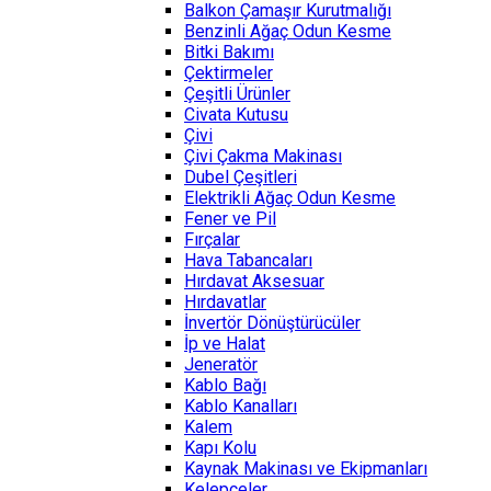
Balkon Çamaşır Kurutmalığı
Benzinli Ağaç Odun Kesme
Bitki Bakımı
Çektirmeler
Çeşitli Ürünler
Civata Kutusu
Çivi
Çivi Çakma Makinası
Dubel Çeşitleri
Elektrikli Ağaç Odun Kesme
Fener ve Pil
Fırçalar
Hava Tabancaları
Hırdavat Aksesuar
Hırdavatlar
İnvertör Dönüştürücüler
İp ve Halat
Jeneratör
Kablo Bağı
Kablo Kanalları
Kalem
Kapı Kolu
Kaynak Makinası ve Ekipmanları
Kelepçeler