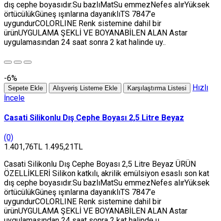
dış cephe boyasıdır.Su bazlıMatSu emmezNefes alırYüksek
örtücülükGüneş ışınlarına dayanıklıTS 7847’e
uygundurCOLORLINE Renk sistemine dahil bir
ürünUYGULAMA ŞEKLİ VE BOYANABİLEN ALAN Astar
uygulamasından 24 saat sonra 2 kat halinde uy..
-6%
Hızlı
Sepete Ekle
Alışveriş Listeme Ekle
Karşılaştırma Listesi
İncele
Casati Silikonlu Dış Cephe Boyası 2,5 Litre Beyaz
(0)
1.401,76TL
1.495,21TL
Casati Silikonlu Dış Cephe Boyası 2,5 Litre Beyaz ÜRÜN
ÖZELLİKLERİ Silikon katkılı, akrilik emülsiyon esaslı son kat
dış cephe boyasıdır.Su bazlıMatSu emmezNefes alırYüksek
örtücülükGüneş ışınlarına dayanıklıTS 7847’e
uygundurCOLORLINE Renk sistemine dahil bir
ürünUYGULAMA ŞEKLİ VE BOYANABİLEN ALAN Astar
uygulamasından 24 saat sonra 2 kat halinde u..