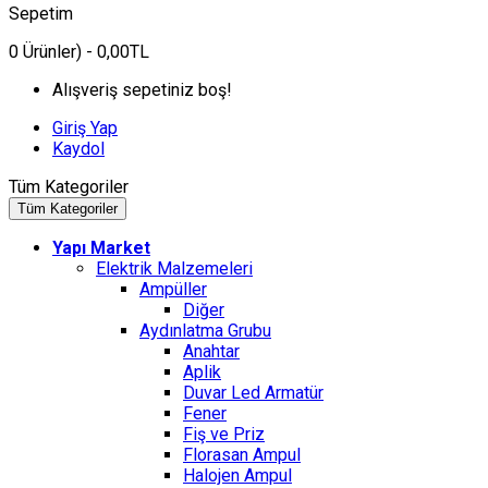
Sepetim
0
Ürünler)
- 0,00TL
Alışveriş sepetiniz boş!
Giriş Yap
Kaydol
Tüm Kategoriler
Tüm Kategoriler
Yapı Market
Elektrik Malzemeleri
Ampüller
Diğer
Aydınlatma Grubu
Anahtar
Aplik
Duvar Led Armatür
Fener
Fiş ve Priz
Florasan Ampul
Halojen Ampul