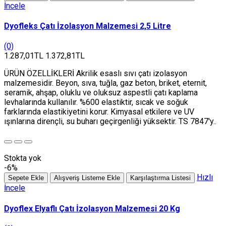
İncele
Dyofleks Çatı İzolasyon Malzemesi 2,5 Litre
(0)
1.287,01TL
1.372,81TL
ÜRÜN ÖZELLİKLERİ Akrilik esaslı sıvı çatı izolasyon
malzemesidir. Beyon, sıva, tuğla, gaz beton, briket, eternit,
seramik, ahşap, oluklu ve oluksuz aspestli çatı kaplama
levhalarında kullanılır. %600 elastiktir, sıcak ve soğuk
farklarında elastikiyetini korur. Kimyasal etkilere ve UV
ışınlarına dirençli, su buharı geçirgenliği yüksektir. TS 7847'y..
Stokta yok
-6%
Hızlı
Sepete Ekle
Alışveriş Listeme Ekle
Karşılaştırma Listesi
İncele
Dyoflex Elyaflı Çatı İzolasyon Malzemesi 20 Kg