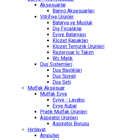
Aksesuarlar
Banyo Aksesuarları
Vitrifiye Ürünler
Batarya ve Musluk
Diş Fırçalıklar
Eviye Bataryası
Klozet Kapakları
Klozet Temizlik Ürünleri
Rezervuar İç Takım
Wc Matik
Duş Sistemleri
Duş Başlıkları
Duş Spirali
Duş Seti
Mutfak Aksesuar
Mutfak Evye
Eviye - Lavabo
Evye Kubar
Pratik Mutfak Ürünleri
Aspiratör Ürünleri
Aspiratör Borusu
Hırdavat
Ampüller