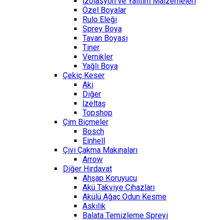
İzolasyon ve Yalıtım Malzemeleri
Özel Boyalar
Rulo Eleği
Sprey Boya
Tavan Boyası
Tiner
Vernikler
Yağlı Boya
Çekiç Keser
Aki
Diğer
İzeltaş
Topshop
Çim Biçmeler
Bosch
Einhell
Çivi Çakma Makinaları
Arrow
Diğer Hırdavat
Ahşap Koruyucu
Akü Takviye Cihazları
Akülü Ağaç Odun Kesme
Askılık
Balata Temizleme Spreyi