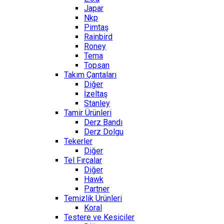
Japar
Nkp
Pimtaş
Rainbird
Roney
Tema
Topsan
Takım Çantaları
Diğer
İzeltaş
Stanley
Tamir Ürünleri
Derz Bandı
Derz Dolgu
Tekerler
Diğer
Tel Fırçalar
Diğer
Hawk
Partner
Temizlik Ürünleri
Koral
Testere ve Kesiciler