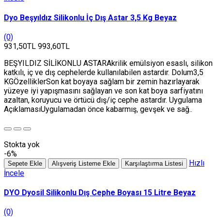
Dyo Beşyıldız Silikonlu İç Dış Astar 3,5 Kg Beyaz
(0)
931,50TL
993,60TL
BEŞYILDIZ SİLİKONLU ASTARAkrilik emülsiyon esaslı, silikon
katkılı, iç ve dış cephelerde kullanılabilen astardır. Dolum3,5
KGÖzelliklerSon kat boyaya sağlam bir zemin hazırlayarak
yüzeye iyi yapışmasını sağlayan ve son kat boya sarfiyatını
azaltan, koruyucu ve örtücü dış/iç cephe astardır. Uygulama
AçıklamasıUygulamadan önce kabarmış, gevşek ve sağ..
Stokta yok
-6%
Hızlı
Sepete Ekle
Alışveriş Listeme Ekle
Karşılaştırma Listesi
İncele
DYO Dyosil Silikonlu Dış Cephe Boyası 15 Litre Beyaz
(0)