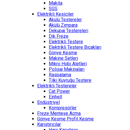
Makita
SGS
Elektrikli Kesiciler
Akülü Testereler
Akülü Zımpara
Dekupaj Testereleri
Dik Freze
Elektrikli Testere
Elektrikli Testere Bıçakları
Gönye Kesme
Makine Setleri
Mikro Hobi Aletleri
Polisaj Makinaları
Raspalama
Tilki Kuyruğu Testere
Elektrikli Testereler
Cat Power
Einhell
Endüstriyel
Kompresörler
Freze Menteşe Açma
Gönye Kesme Profil Kesme
Karıştırıcılar
Harç Karıştırıcı