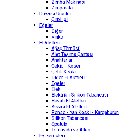
Zımba Makinası
Zımparalar
Duvarcı Ürünleri
Çırpi İpi
Eğeler
Diğer
Vinko
El Aletleri
Ağaç Törpüsü
Alet Taşıma Çantası
Anahtarlar
Çekiç - Keser
Çelik Keski
Diğer El Aletleri
Eğeler
Elek
Elektrikli Silikon Tabancası
Havalı El Aletleri
Kesici El Aletleri
Pense - Yan Keski - Kargaburun
Silikon Tabancası
Spatula
Tornavida ve Allen
Ev Gereçleri