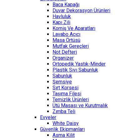
Baca Kapağı
Duvar Dekorasyon Ürünleri
Havluluk
Kapı Zili
Korniş Ve Aparatları
Lavabo Açıcı
Masa Örtüsü
Mutfak Gereçleri
Not Defteri
Organizer
Ortopedik Yastık-Minder
Plastik Sıvı Sabunluk
Sabunluk
Şemsiye
Sırt Korsesi
Taşıma Filesi
Temizlik Ürünleri
Ütü Masası ve Kurutmalık
Zımba Teli
Evyeler
White Daisy
Güvenlik Ekipmanları
Asma Kilit