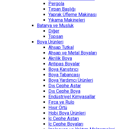
Pergola
Tırpan Başlığı
Yaprak Üfleme Makinası
Yıkama Makineleri
Batarya ve Musluk
Diğer
Topsan
Boya Ürünleri
Ahşap Tutkal
Ahşap ve Metal Boyaları
Akrilik Boya
Antipas Boyalar
Boya Karıştırıcı
Boya Tabancası
Boya Yardımcı Ürünleri
Dış Cephe Astar
Dış Cephe Boya
Endüstriyel Kimyasallar
Fırça ve Rulo
Hışır Örtü
Hobi Boya Ürünleri
İç Cephe Astarı
İç Cephe Boyaları