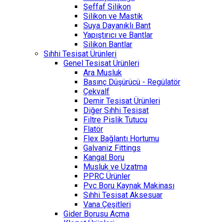
Şeffaf Silikon
Silikon ve Mastik
Suya Dayanıklı Bant
Yapıştırıcı ve Bantlar
Silikon Bantlar
Sıhhi Tesisat Ürünleri
Genel Tesisat Ürünleri
Ara Musluk
Basınç Düşürücü - Regülatör
Çekvalf
Demir Tesisat Ürünleri
Diğer Sıhhi Tesisat
Filtre Pislik Tutucu
Flatör
Flex Bağlantı Hortumu
Galvaniz Fittings
Kangal Boru
Musluk ve Uzatma
PPRC Ürünler
Pvc Boru Kaynak Makinası
Sıhhi Tesisat Aksesuar
Vana Çeşitleri
Gider Borusu Açma