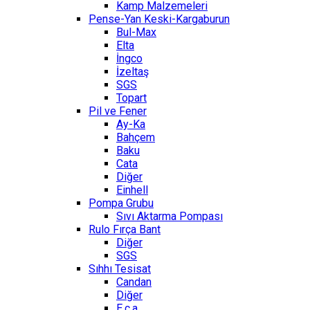
Kamp Malzemeleri
Pense-Yan Keski-Kargaburun
Bul-Max
Elta
İngco
İzeltaş
SGS
Topart
Pil ve Fener
Ay-Ka
Bahçem
Baku
Cata
Diğer
Einhell
Pompa Grubu
Sıvı Aktarma Pompası
Rulo Fırça Bant
Diğer
SGS
Sıhhı Tesisat
Candan
Diğer
E.c.a