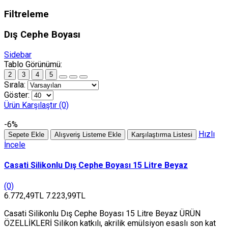
Filtreleme
Dış Cephe Boyası
Sidebar
Tablo Görünümü:
2
3
4
5
Sırala:
Göster:
Ürün Karşılaştır (0)
-6%
Hızlı
Sepete Ekle
Alışveriş Listeme Ekle
Karşılaştırma Listesi
İncele
Casati Silikonlu Dış Cephe Boyası 15 Litre Beyaz
(0)
6.772,49TL
7.223,99TL
Casati Silikonlu Dış Cephe Boyası 15 Litre Beyaz ÜRÜN
ÖZELLİKLERİ Silikon katkılı, akrilik emülsiyon esaslı son kat