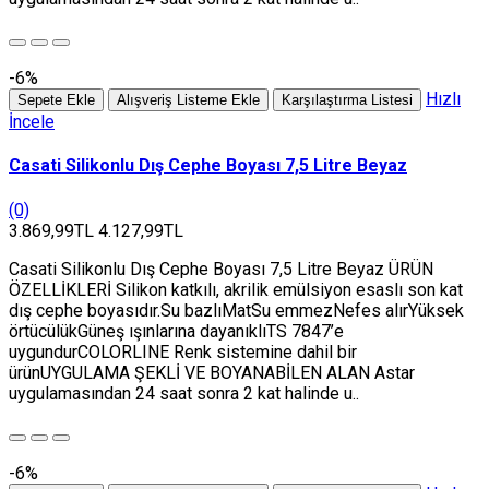
-6%
Hızlı
Sepete Ekle
Alışveriş Listeme Ekle
Karşılaştırma Listesi
İncele
Casati Silikonlu Dış Cephe Boyası 7,5 Litre Beyaz
(0)
3.869,99TL
4.127,99TL
Casati Silikonlu Dış Cephe Boyası 7,5 Litre Beyaz ÜRÜN
ÖZELLİKLERİ Silikon katkılı, akrilik emülsiyon esaslı son kat
dış cephe boyasıdır.Su bazlıMatSu emmezNefes alırYüksek
örtücülükGüneş ışınlarına dayanıklıTS 7847’e
uygundurCOLORLINE Renk sistemine dahil bir
ürünUYGULAMA ŞEKLİ VE BOYANABİLEN ALAN Astar
uygulamasından 24 saat sonra 2 kat halinde u..
-6%