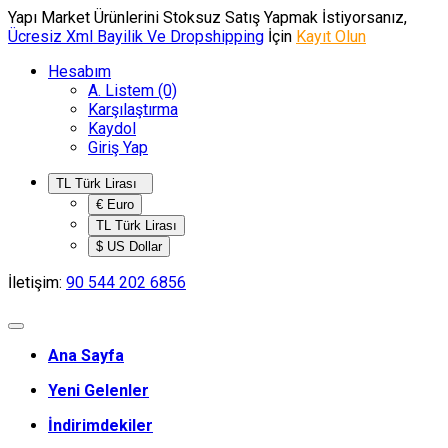
Yapı Market Ürünlerini Stoksuz Satış Yapmak İstiyorsanız,
Ücresiz Xml Bayilik Ve Dropshipping
İçin
Kayıt Olun
Hesabım
A. Listem (0)
Karşılaştırma
Kaydol
Giriş Yap
TL Türk Lirası
€ Euro
TL Türk Lirası
$ US Dollar
İletişim:
90 544 202 6856
Ana Sayfa
Yeni Gelenler
İndirimdekiler