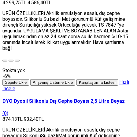
4.299,75TL
4.586,40TL
URÜN ÖZELLİKLERİ Akrilik emülsiyon esaslı, dış cephe
boyasıdır. Silikonlu Su bazlı Mat görünümlü Küf gelişimine
dirençli Su iticiliği yüksek Örtücülüğü yüksek TS 7847 "ye
uygundur. UYGULAMA ŞEKLİ VE BOYANABİLEN ALAN Astar
uygulamasından en az 24 saat sonra su ile hacmen %10-15
oranında inceltilerek iki kat uygulanmalıdır. Hava şartlarına
bağl..
Stokta yok
-6%
Hızlı
Sepete Ekle
Alışveriş Listeme Ekle
Karşılaştırma Listesi
İncele
DYO Dyosil Silikonlu Dış Cephe Boyası 2,5 Litre Beyaz
(0)
874,13TL
932,40TL
ÜRÜN ÖZELLİKLERİ Akrilik emülsiyon esaslı, dış cephe
boyasıdır.SilikonluSu bazlıMat görünümlüKüf gelişimine