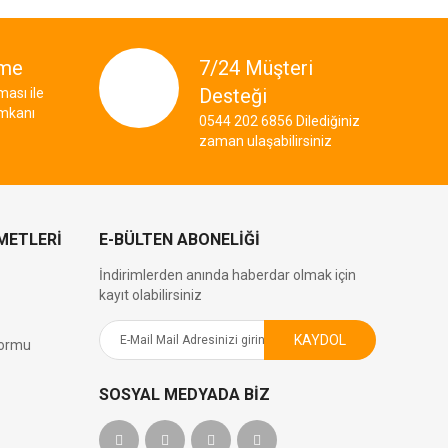
eme
7/24 Müşteri
Desteği
ası ile
imkanı
0544 202 6856 Dilediğiniz
zaman ulaşabilirsiniz
METLERİ
E-BÜLTEN ABONELIĞI
İndirimlerden anında haberdar olmak için
kayıt olabilirsiniz
KAYDOL
Formu
SOSYAL MEDYADA BIZ