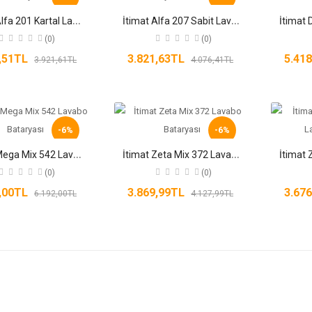
İ
timat Alfa 201 Kartal Lavabo Bataryası
İ
timat Alfa 207 Sabit Lavabo Bataryası Duvardan
(0)
(0)
6,51TL
3.821,63TL
5.41
3.921,61TL
4.076,41TL
-6%
-6%
İ
timat Mega Mix 542 Lavabo Bataryası
İ
timat Zeta Mix 372 Lavabo Bataryası
(0)
(0)
5,00TL
3.869,99TL
3.67
6.192,00TL
4.127,99TL