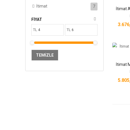
İtimat
7
FIYAT
3.67
TL
TL
TEMIZLE
5.80