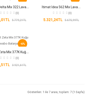
İ
timat Delta Mix 322 Lavabo Bataryası
İ
timat İdea 562 Mix Lavabo Bataryası
(0)
(0)
8,01TL
5.321,24TL
5.779,21TL
5.675,99TL
-6%
İ
timat Zeta Mix 377K Kuğu Lavabo Bataryası
(0)
6,51TL
3.921,61TL
Gösterilen: 1 ile 7 arası, toplam: 7 (1 Sayfa)