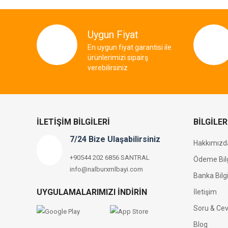
Uygun Fiyat
En uygun fiyat garantisi ile
ürünlerimizi sipairş
verebilirsiniz
İLETIŞIM BILGILERI
BILGILER
7/24 Bize Ulaşabilirsiniz
Hakkımızd
+90544 202 6856 SANTRAL
Ödeme Bilg
info@nalburxmlbayi.com
Banka Bilgi
UYGULAMALARIMIZI İNDIRIN
İletişim
Soru & Ce
Blog