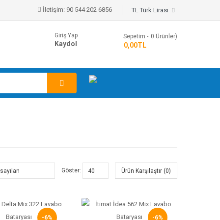
İletişim:
90 544 202 6856
TL Türk Lirası
Giriş Yap
Sepetim
0
Ürünler)
Kaydol
- 0,00TL
Göster:
Ürün Karşılaştır (0)
-6%
-6%