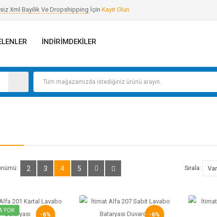
siz Xml Bayilik Ve Dropshipping
İçin
Kayıt Olun
ELENLER
İNDIRIMDEKILER
ünümü:
2
3
4
5
Sırala:
A YOK
-6%
-6%