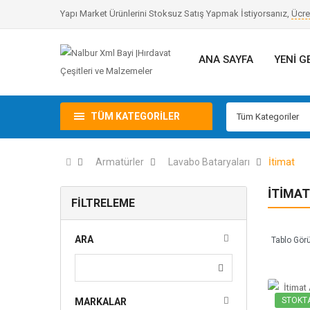
Yapı Market Ürünlerini Stoksuz Satış Yapmak İstiyorsanız,
Ücre
ANA SAYFA
YENI G
TÜM KATEGORILER
Tüm Kategoriler
Armatürler
Lavabo Bataryaları
İtimat
İTIMAT
FILTRELEME
ARA
Tablo Gör
STOKT
MARKALAR