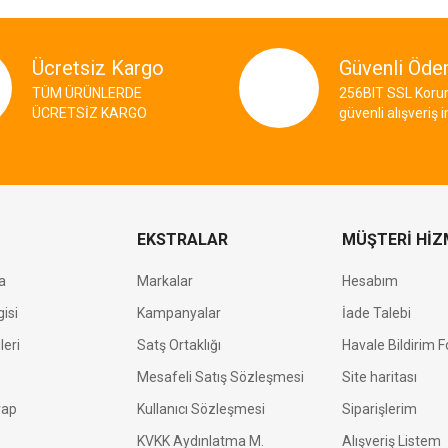
Ücretsiz Kargo
Güvenli Öd
TÜM ÜRÜNLERDE
256BIT SSL Korum
ÜCRETSİZ KARGO
güvenli alışveriş 
EKSTRALAR
MÜŞTERİ HİZ
a
Markalar
Hesabım
isi
Kampanyalar
İade Talebi
leri
Satş Ortaklığı
Havale Bildirim 
Mesafeli Satış Sözleşmesi
Site haritası
vap
Kullanıcı Sözleşmesi
Siparişlerim
KVKK Aydınlatma M.
Alışveriş Listem