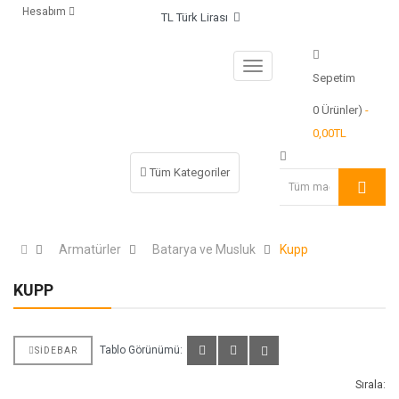
Hesabım
TL Türk Lirası
Sepetim
0
Ürünler)
-
0,00TL
Tüm Kategoriler
Armatürler
Batarya ve Musluk
Kupp
KUPP
Tablo Görünümü:
SIDEBAR
Sırala: