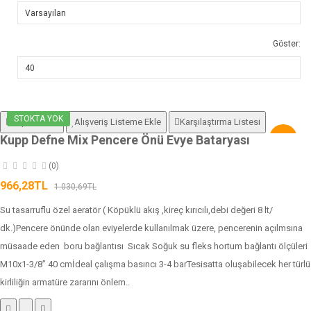
Göster:
STOKTA YOK
Sepete Ekle
Alışveriş Listeme Ekle
Karşılaştırma Listesi
Kupp Defne Mix Pencere Önü Evye Bataryası
-6%
(0)
966,28TL
1.030,69TL
Su tasarruflu özel aeratör ( Köpüklü akış ,kireç kırıcılı,debi değeri 8 lt/
dk.)Pencere önünde olan eviyelerde kullanılmak üzere, pencerenin açılmsına
müsaade eden boru bağlantısı Sıcak Soğuk su fleks hortum bağlantı ölçüleri
M10x1-3/8” 40 cmİdeal çalışma basıncı 3-4 barTesisatta oluşabilecek her türlü
kirliliğin armatüre zararını önlem..