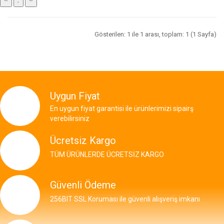
Gösterilen: 1 ile 1 arası, toplam: 1 (1 Sayfa)
Uygun Fiyat
En uygun fiyat garantisi ile ürünlerimizi sipairş
verebilirsiniz
Ücretsiz Kargo
TÜM ÜRÜNLERDE ÜCRETSİZ KARGO
Güvenli Ödeme
256BIT SSL Koruması ile güvenli alışveriş imkanı