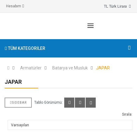
TL Türk Lirası
Hesabım
TÜM KATEGORILER
Armatürler
Batarya ve Musluk
JAPAR
JAPAR
Tablo Görünümü:
SIDEBAR
Sırala: