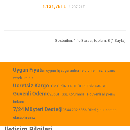
1.131,76TL
1.207,21TL
Gösterilen: 1 ile 8 arası, toplam: 8 (1 Sayfa)
Uygun Fiyat
En uygun fiyat garantisi ile ürünlerimizi sipairş
verebilirsiniz
Ücretsiz Kargo
TÜM ÜRÜNLERDE ÜCRETSİZ KARGO
Güvenli Ödeme
256BIT SSL Koruması ile güvenli alışveriş
imkanı
7/24 Müşteri Desteği
0544 202 6856 Dilediğiniz zaman
ulaşabilirsiniz
İletişim Bilgileri