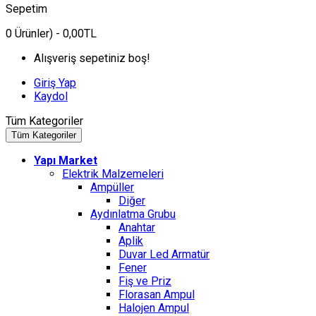
Sepetim
0
Ürünler)
- 0,00TL
Alışveriş sepetiniz boş!
Giriş Yap
Kaydol
Tüm Kategoriler
Tüm Kategoriler
Yapı Market
Elektrik Malzemeleri
Ampüller
Diğer
Aydınlatma Grubu
Anahtar
Aplik
Duvar Led Armatür
Fener
Fiş ve Priz
Florasan Ampul
Halojen Ampul