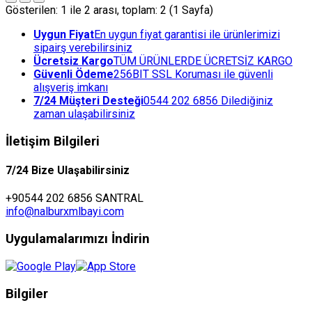
Gösterilen: 1 ile 2 arası, toplam: 2 (1 Sayfa)
Uygun Fiyat
En uygun fiyat garantisi ile ürünlerimizi
sipairş verebilirsiniz
Ücretsiz Kargo
TÜM ÜRÜNLERDE ÜCRETSİZ KARGO
Güvenli Ödeme
256BIT SSL Koruması ile güvenli
alışveriş imkanı
7/24 Müşteri Desteği
0544 202 6856 Dilediğiniz
zaman ulaşabilirsiniz
İletişim Bilgileri
7/24 Bize Ulaşabilirsiniz
+90544 202 6856 SANTRAL
info@nalburxmlbayi.com
Uygulamalarımızı İndirin
Bilgiler