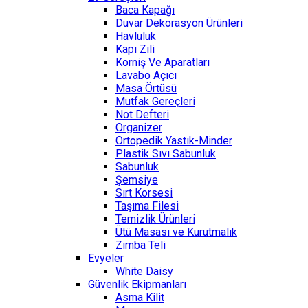
Baca Kapağı
Duvar Dekorasyon Ürünleri
Havluluk
Kapı Zili
Korniş Ve Aparatları
Lavabo Açıcı
Masa Örtüsü
Mutfak Gereçleri
Not Defteri
Organizer
Ortopedik Yastık-Minder
Plastik Sıvı Sabunluk
Sabunluk
Şemsiye
Sırt Korsesi
Taşıma Filesi
Temizlik Ürünleri
Ütü Masası ve Kurutmalık
Zımba Teli
Evyeler
White Daisy
Güvenlik Ekipmanları
Asma Kilit