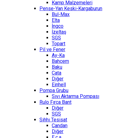
Kamp Malzemeleri
Pense-Yan Keski-Kargaburun
Bul-Max
Elta
İngco
İzeltaş
SGS
Topart
Pil ve Fener
Ay-Ka
Bahçem
Baku
Cata
Diğer
Einhell
Pompa Grubu
Sıvı Aktarma Pompası
Rulo Fırça Bant
Diğer
SGS
Sıhhı Tesisat
Candan
Diğer
E.c.a