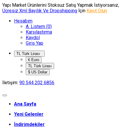
Yapı Market Ürünlerini Stoksuz Satış Yapmak İstiyorsanız,
Ücresiz Xml Bayilik Ve Dropshipping
İçin
Kayıt Olun
Hesabım
A. Listem (0)
Karşılaştırma
Kaydol
Giriş Yap
TL Türk Lirası
€ Euro
TL Türk Lirası
$ US Dollar
İletişim:
90 544 202 6856
Ana Sayfa
Yeni Gelenler
İndirimdekiler