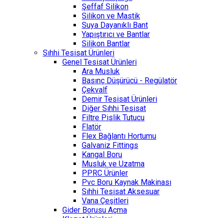
Şeffaf Silikon
Silikon ve Mastik
Suya Dayanıklı Bant
Yapıştırıcı ve Bantlar
Silikon Bantlar
Sıhhi Tesisat Ürünleri
Genel Tesisat Ürünleri
Ara Musluk
Basınç Düşürücü - Regülatör
Çekvalf
Demir Tesisat Ürünleri
Diğer Sıhhi Tesisat
Filtre Pislik Tutucu
Flatör
Flex Bağlantı Hortumu
Galvaniz Fittings
Kangal Boru
Musluk ve Uzatma
PPRC Ürünler
Pvc Boru Kaynak Makinası
Sıhhi Tesisat Aksesuar
Vana Çeşitleri
Gider Borusu Açma