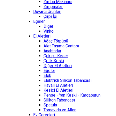
Zımba Makinası
Zımparalar
Duvarcı Ürünleri
Çırpi İpi
Eğeler
Diğer
Vinko
El Aletleri
Ağaç Törpüsü
Alet Taşıma Çantası
Anahtarlar
Çekiç - Keser
Çelik Keski
Diğer El Aletleri
Eğeler
Elek
Elektrikli Silikon Tabancası
Havalı El Aletleri
Kesici El Aletleri
Pense - Yan Keski - Kargaburun
Silikon Tabancası
Spatula
Tornavida ve Allen
Ev Gereçleri