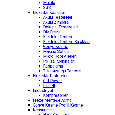
Makita
SGS
Elektrikli Kesiciler
Akülü Testereler
Akülü Zımpara
Dekupaj Testereleri
Dik Freze
Elektrikli Testere
Elektrikli Testere Bıçakları
Gönye Kesme
Makine Setleri
Mikro Hobi Aletleri
Polisaj Makinaları
Raspalama
Tilki Kuyruğu Testere
Elektrikli Testereler
Cat Power
Einhell
Endüstriyel
Kompresörler
Freze Menteşe Açma
Gönye Kesme Profil Kesme
Karıştırıcılar
Harç Karıştırıcı