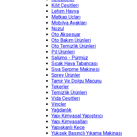
Kilit Çeşitleri
Lehim Havya
Matkap Uçları
Mobilya Ayakları
Nozul
Oto Aksesuar
Oto Bakım Ürünleri
Oto Temizlik Ürünleri
Pil Ürünleri
Şalümo - Pürmüz
Sıcak Hava Tabancası
Sıva Serpme Makinesi
Sprey Ürünler
Tamir Ve Dolgu Macunu
Tekerler
Temizlik Ürünleri
Vida Çeşitleri
Vinçler
Yağdanlık
Yapı Kimyasal Yapıştırıcı
Yapı Kimyasalları
Yapışkanlı Keçe
Yüksek Basınçlı Yıkama Makinası