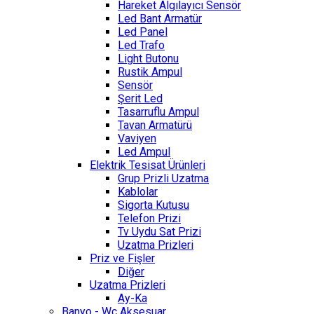
Hareket Algılayıcı Sensör
Led Bant Armatür
Led Panel
Led Trafo
Light Butonu
Rustik Ampul
Sensör
Şerit Led
Tasarruflu Ampul
Tavan Armatürü
Vaviyen
Led Ampul
Elektrik Tesisat Ürünleri
Grup Prizli Uzatma
Kablolar
Sigorta Kutusu
Telefon Prizi
Tv Uydu Sat Prizi
Uzatma Prizleri
Priz ve Fişler
Diğer
Uzatma Prizleri
Ay-Ka
Banyo - Wc Aksesuar