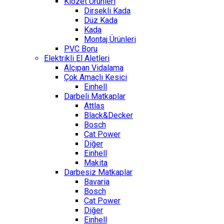
Klozet Ürünleri
Dirsekli Kada
Düz Kada
Kada
Montaj Ürünleri
PVC Boru
Elektrikli El Aletleri
Alçıpan Vidalama
Çok Amaçlı Kesici
Einhell
Darbeli Matkaplar
Attlas
Black&Decker
Bosch
Cat Power
Diğer
Einhell
Makita
Darbesiz Matkaplar
Bavaria
Bosch
Cat Power
Diğer
Einhell