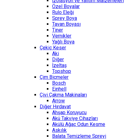
İzolasyon ve Yalıtım Malzemeleri
Özel Boyalar
Rulo Eleği
Sprey Boya
Tavan Boyası
Tiner
Vernikler
Yağlı Boya
Çekiç Keser
Aki
Diğer
İzeltaş
Topshop
Çim Biçmeler
Bosch
Einhell
Çivi Çakma Makinaları
Arrow
Diğer Hırdavat
Ahşap Koruyucu
Akü Takviye Cihazları
Akülü Ağaç Odun Kesme
Askılık
Balata Temizleme Spreyi