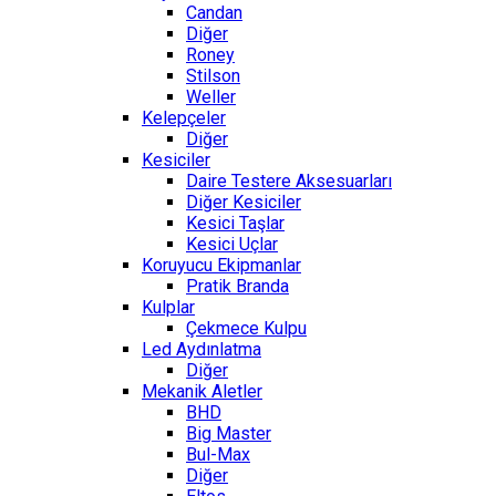
Candan
Diğer
Roney
Stilson
Weller
Kelepçeler
Diğer
Kesiciler
Daire Testere Aksesuarları
Diğer Kesiciler
Kesici Taşlar
Kesici Uçlar
Koruyucu Ekipmanlar
Pratik Branda
Kulplar
Çekmece Kulpu
Led Aydınlatma
Diğer
Mekanik Aletler
BHD
Big Master
Bul-Max
Diğer