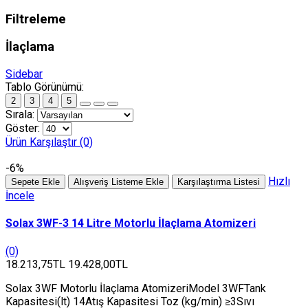
Filtreleme
İlaçlama
Sidebar
Tablo Görünümü:
2
3
4
5
Sırala:
Göster:
Ürün Karşılaştır (0)
-6%
Hızlı
Sepete Ekle
Alışveriş Listeme Ekle
Karşılaştırma Listesi
İncele
Solax 3WF-3 14 Litre Motorlu İlaçlama Atomizeri
(0)
18.213,75TL
19.428,00TL
Solax 3WF Motorlu İlaçlama AtomizeriModel 3WFTank
Kapasitesi(lt) 14Atış Kapasitesi Toz (kg/min) ≥3Sıvı