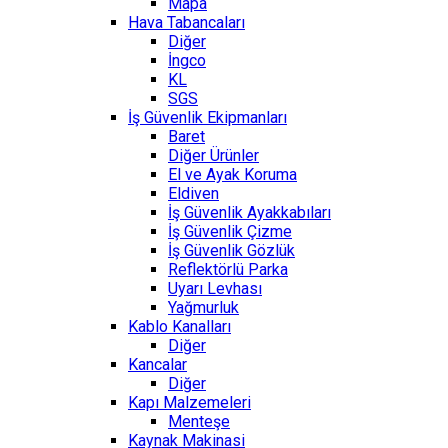
Mapa
Hava Tabancaları
Diğer
İngco
KL
SGS
İş Güvenlik Ekipmanları
Baret
Diğer Ürünler
El ve Ayak Koruma
Eldiven
İş Güvenlik Ayakkabıları
İş Güvenlik Çizme
İş Güvenlik Gözlük
Reflektörlü Parka
Uyarı Levhası
Yağmurluk
Kablo Kanalları
Diğer
Kancalar
Diğer
Kapı Malzemeleri
Menteşe
Kaynak Makinasi