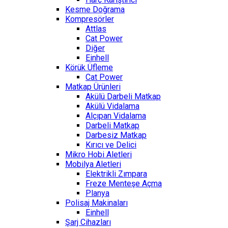
Kesme Doğrama
Kompresörler
Attlas
Cat Power
Diğer
Einhell
Körük Üfleme
Cat Power
Matkap Ürünleri
Akülü Darbeli Matkap
Akülü Vidalama
Alçıpan Vidalama
Darbeli Matkap
Darbesiz Matkap
Kırıcı ve Delici
Mikro Hobi Aletleri
Mobilya Aletleri
Elektrikli Zımpara
Freze Menteşe Açma
Planya
Polisaj Makinaları
Einhell
Şarj Cihazları