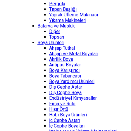
Pergola
Tırpan Başlığı
Yaprak Üfleme Makinası
Yıkama Makineleri
Batarya ve Musluk
Diğer
Topsan
Boya Ürünleri
Ahşap Tutkal
Ahşap ve Metal Boyaları
Akrilik Boya
Antipas Boyalar
Boya Karıştırıcı
Boya Tabancası
Boya Yardımcı Ürünleri
Dış Cephe Astar
Dış Cephe Boya
Endüstriyel Kimyasallar
Fırça ve Rulo
Hışır Örtü
Hobi Boya Ürünleri
İç Cephe Astarı
İç Cephe Boyaları