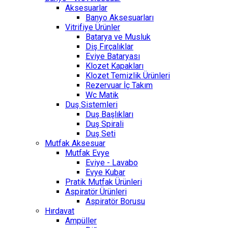
Aksesuarlar
Banyo Aksesuarları
Vitrifiye Ürünler
Batarya ve Musluk
Diş Fırçalıklar
Eviye Bataryası
Klozet Kapakları
Klozet Temizlik Ürünleri
Rezervuar İç Takım
Wc Matik
Duş Sistemleri
Duş Başlıkları
Duş Spirali
Duş Seti
Mutfak Aksesuar
Mutfak Evye
Eviye - Lavabo
Evye Kubar
Pratik Mutfak Ürünleri
Aspiratör Ürünleri
Aspiratör Borusu
Hırdavat
Ampüller