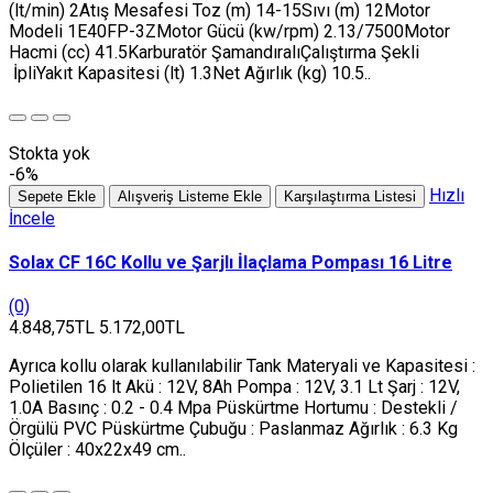
(lt/min) 2Atış Mesafesi Toz (m) 14-15Sıvı (m) 12Motor
Modeli 1E40FP-3ZMotor Gücü (kw/rpm) 2.13/7500Motor
Hacmi (cc) 41.5Karburatör ŞamandıralıÇalıştırma Şekli
İpliYakıt Kapasitesi (lt) 1.3Net Ağırlık (kg) 10.5..
Stokta yok
-6%
Hızlı
Sepete Ekle
Alışveriş Listeme Ekle
Karşılaştırma Listesi
İncele
Solax CF 16C Kollu ve Şarjlı İlaçlama Pompası 16 Litre
(0)
4.848,75TL
5.172,00TL
Ayrıca kollu olarak kullanılabilir Tank Materyali ve Kapasitesi :
Polietilen 16 lt Akü : 12V, 8Ah Pompa : 12V, 3.1 Lt Şarj : 12V,
1.0A Basınç : 0.2 - 0.4 Mpa Püskürtme Hortumu : Destekli /
Örgülü PVC Püskürtme Çubuğu : Paslanmaz Ağırlık : 6.3 Kg
Ölçüler : 40x22x49 cm..