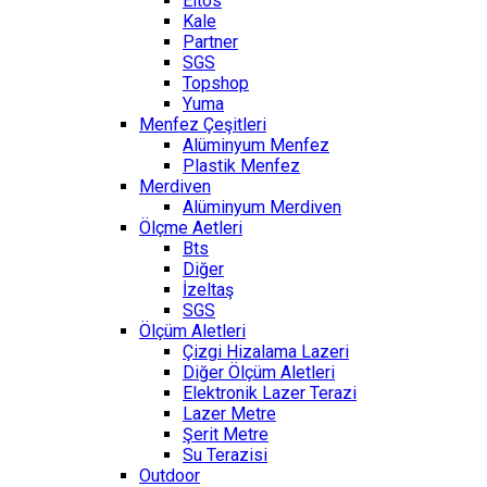
Eltos
Kale
Partner
SGS
Topshop
Yuma
Menfez Çeşitleri
Alüminyum Menfez
Plastik Menfez
Merdiven
Alüminyum Merdiven
Ölçme Aetleri
Bts
Diğer
İzeltaş
SGS
Ölçüm Aletleri
Çizgi Hizalama Lazeri
Diğer Ölçüm Aletleri
Elektronik Lazer Terazi
Lazer Metre
Şerit Metre
Su Terazisi
Outdoor