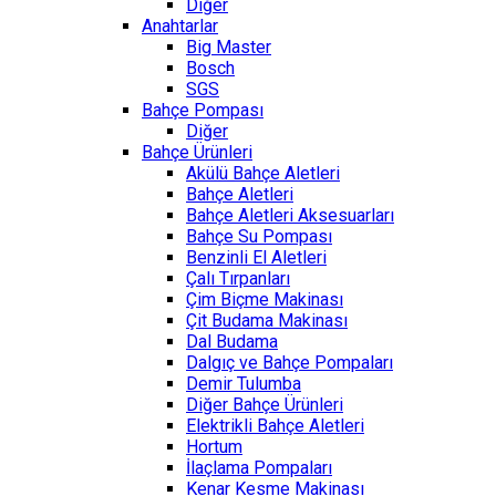
Diğer
Anahtarlar
Big Master
Bosch
SGS
Bahçe Pompası
Diğer
Bahçe Ürünleri
Akülü Bahçe Aletleri
Bahçe Aletleri
Bahçe Aletleri Aksesuarları
Bahçe Su Pompası
Benzinli El Aletleri
Çalı Tırpanları
Çim Biçme Makinası
Çit Budama Makinası
Dal Budama
Dalgıç ve Bahçe Pompaları
Demir Tulumba
Diğer Bahçe Ürünleri
Elektrikli Bahçe Aletleri
Hortum
İlaçlama Pompaları
Kenar Kesme Makinası