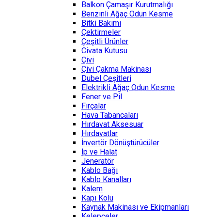
Balkon Çamaşır Kurutmalığı
Benzinli Ağaç Odun Kesme
Bitki Bakımı
Çektirmeler
Çeşitli Ürünler
Civata Kutusu
Çivi
Çivi Çakma Makinası
Dubel Çeşitleri
Elektrikli Ağaç Odun Kesme
Fener ve Pil
Fırçalar
Hava Tabancaları
Hırdavat Aksesuar
Hırdavatlar
İnvertör Dönüştürücüler
İp ve Halat
Jeneratör
Kablo Bağı
Kablo Kanalları
Kalem
Kapı Kolu
Kaynak Makinası ve Ekipmanları
Kelepçeler