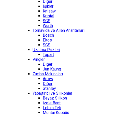
Diğer
Işıklar
Knisaw
Kristal
SGS
Würth
Tornavida ve Allen Anahtarları
Bosch
Eltos
SGS
Uzatma Prizleri
Topart
Vinçler
Diğer
Jun Kaung
Zımba Makinaları
Arrow
Diğer
Stanley
Yapıştırıcı ve Silikonlar
Beyaz Silikon
İzole Bant
Lehim Teli
Montaj Köpüğü