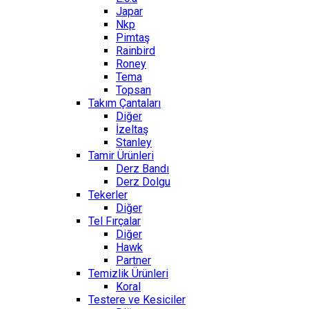
Japar
Nkp
Pimtaş
Rainbird
Roney
Tema
Topsan
Takım Çantaları
Diğer
İzeltaş
Stanley
Tamir Ürünleri
Derz Bandı
Derz Dolgu
Tekerler
Diğer
Tel Fırçalar
Diğer
Hawk
Partner
Temizlik Ürünleri
Koral
Testere ve Kesiciler