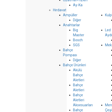
Uzatma Prizleri
Ay-Ka
Hırdavat
Ampüller
Kulp
Diğer
Anahtarlar
Big
Led
Master
Ayd
Bosch
SGS
Meka
Bahçe
Pompası
Diğer
Bahçe Ürünleri
Akülü
Bahçe
Aletleri
Bahçe
Aletleri
Bahçe
Aletleri
Aksesuarları
Men
Bahçe
Çeşi