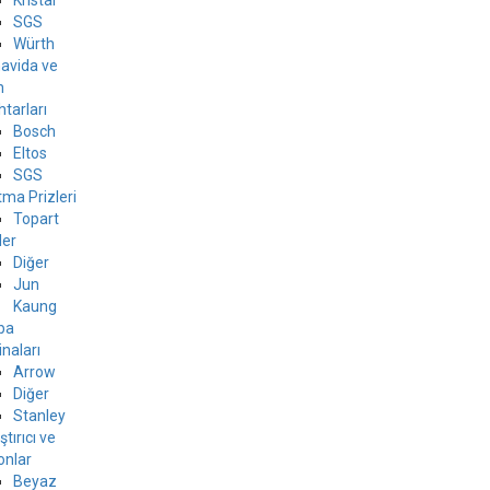
Kristal
SGS
Würth
avida ve
n
tarları
Bosch
Eltos
SGS
ma Prizleri
Topart
ler
Diğer
Jun
Kaung
ba
naları
Arrow
Diğer
Stanley
ştırıcı ve
konlar
Beyaz