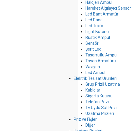
Halojen Ampul
Hareket Algılayıcı Sensör
Led Bant Armatür
Led Panel
Led Trafo
Light Butonu
Rustik Ampul
Sensör
Şerit Led
Tasarruflu Ampul
Tavan Armatürü
Vaviyen
Led Ampul
Elektrik Tesisat Ürünleri
Grup Prizli Uzatma
Kablolar
Sigorta Kutusu
Telefon Prizi
Tv Uydu Sat Prizi
Uzatma Prizleri
Priz ve Fişler
Diğer