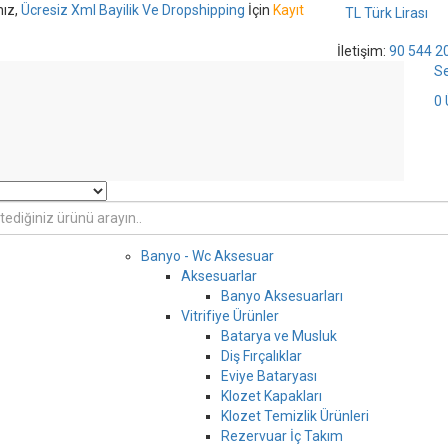
nız,
Ücresiz Xml Bayilik Ve Dropshipping
İçin
Kayıt
TL Türk Lirası
İletişim:
90 544 2
S
0
Banyo - Wc Aksesuar
Aksesuarlar
Banyo Aksesuarları
Vitrifiye Ürünler
Batarya ve Musluk
Diş Fırçalıklar
Eviye Bataryası
Klozet Kapakları
Klozet Temizlik Ürünleri
Rezervuar İç Takım