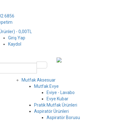
02 6856
epetim
Ürünler)
- 0,00TL
Giriş Yap
Kaydol
Mutfak Aksesuar
Mutfak Evye
Eviye - Lavabo
Evye Kubar
Pratik Mutfak Ürünleri
Aspiratör Ürünleri
Aspiratör Borusu