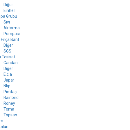
Diğer
Einhell
pa Grubu
Sıvı
Aktarma
Pompası
 Fırça Bant
Diğer
SGS
ı Tesisat
Candan
Diğer
E.c.a
Japar
Nkp
Pimtaş
Rainbird
Roney
Tema
Topsan
ım
aları