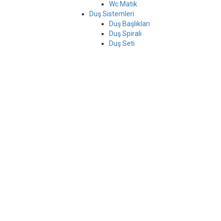
Wc Matik
Duş Sistemleri
Duş Başlıkları
Duş Spirali
Duş Seti