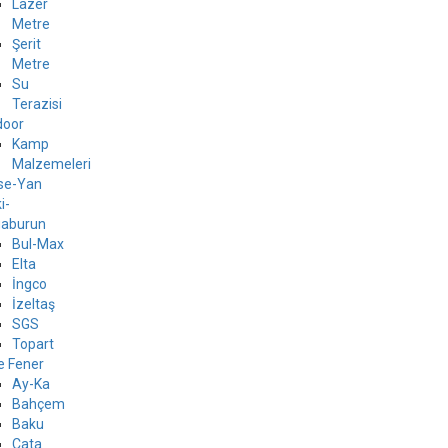
Lazer
Metre
Şerit
Metre
Su
Terazisi
door
Kamp
Malzemeleri
se-Yan
i-
gaburun
Bul-Max
Elta
İngco
İzeltaş
SGS
Topart
ve Fener
Ay-Ka
Bahçem
Baku
Cata