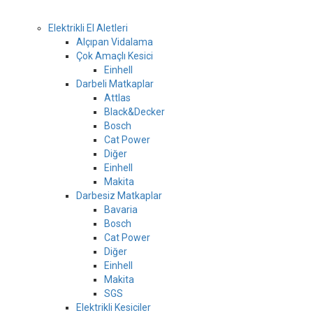
Elektrikli El Aletleri
Alçıpan Vidalama
Çok Amaçlı Kesici
Einhell
Darbeli Matkaplar
Attlas
Black&Decker
Bosch
Cat Power
Diğer
Einhell
Makita
Darbesiz Matkaplar
Bavaria
Bosch
Cat Power
Diğer
Einhell
Makita
SGS
Elektrikli Kesiciler