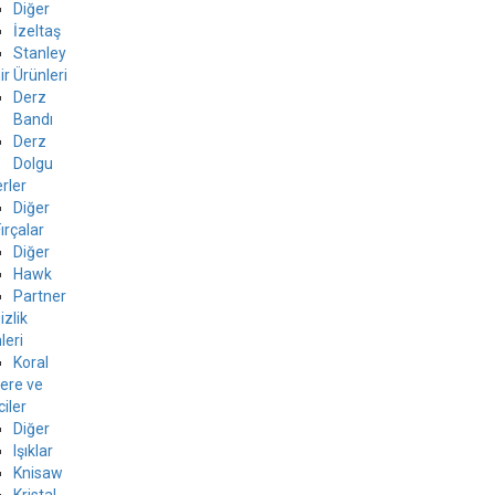
Diğer
İzeltaş
Stanley
r Ürünleri
Derz
Bandı
Derz
Dolgu
rler
Diğer
Fırçalar
Diğer
Hawk
Partner
zlik
leri
Koral
ere ve
ciler
Diğer
Işıklar
Knisaw