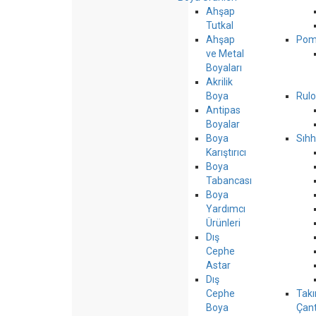
Ahşap
Tutkal
Ahşap
Pom
ve Metal
Boyaları
Akrilik
Boya
Rulo
Antipas
Boyalar
Boya
Sıhh
Karıştırıcı
Boya
Tabancası
Boya
Yardımcı
Ürünleri
Dış
Cephe
Astar
Dış
Cephe
Tak
Boya
Çant