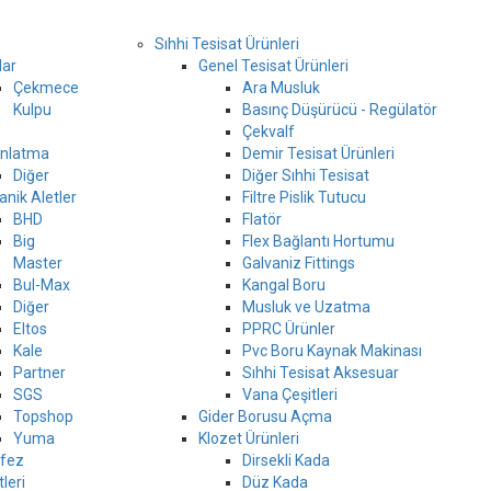
Sıhhi Tesisat Ürünleri
lar
Genel Tesisat Ürünleri
Çekmece
Ara Musluk
Kulpu
Basınç Düşürücü - Regülatör
Çekvalf
ınlatma
Demir Tesisat Ürünleri
Diğer
Diğer Sıhhi Tesisat
nik Aletler
Filtre Pislik Tutucu
BHD
Flatör
Big
Flex Bağlantı Hortumu
Master
Galvaniz Fittings
Bul-Max
Kangal Boru
Diğer
Musluk ve Uzatma
Eltos
PPRC Ürünler
Kale
Pvc Boru Kaynak Makinası
Partner
Sıhhi Tesisat Aksesuar
SGS
Vana Çeşitleri
Topshop
Gider Borusu Açma
Yuma
Klozet Ürünleri
fez
Dirsekli Kada
tleri
Düz Kada