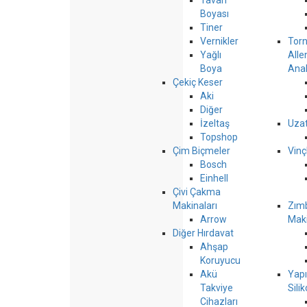
Tavan
Boyası
Tiner
Vernikler
Torn
Yağlı
Alle
Boya
Anah
Çekiç Keser
Aki
Diğer
İzeltaş
Uzat
Topshop
Çim Biçmeler
Vinç
Bosch
Einhell
Çivi Çakma
Makinaları
Zım
Arrow
Maki
Diğer Hırdavat
Ahşap
Koruyucu
Akü
Yapı
Takviye
Sili
Cihazları