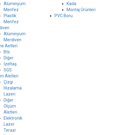
Alüminyum
Kada
Menfez
Montaj Ürünleri
Plastik
PVC Boru
Menfez
diven
Alüminyum
Merdiven
e Aetleri
Bts
Diğer
İzeltaş
SGS
m Aletleri
Çizgi
Hizalama
Lazeri
Diğer
Ölçüm
Aletleri
Elektronik
Lazer
Terazi