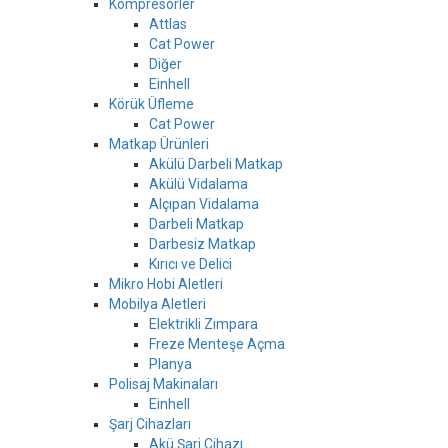
Kompresörler
Attlas
Cat Power
Diğer
Einhell
Körük Üfleme
Cat Power
Matkap Ürünleri
Akülü Darbeli Matkap
Akülü Vidalama
Alçıpan Vidalama
Darbeli Matkap
Darbesiz Matkap
Kırıcı ve Delici
Mikro Hobi Aletleri
Mobilya Aletleri
Elektrikli Zımpara
Freze Menteşe Açma
Planya
Polisaj Makinaları
Einhell
Şarj Cihazları
Akü Şarj Cihazı