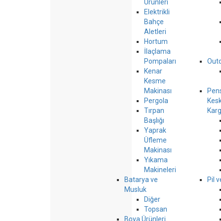
Ürünleri
Elektrikli
Bahçe
Aletleri
Hortum
İlaçlama
Pompaları
Out
Kenar
Kesme
Makinası
Pen
Pergola
Kesk
Tırpan
Kar
Başlığı
Yaprak
Üfleme
Makinası
Yıkama
Makineleri
Batarya ve
Pil 
Musluk
Diğer
Topsan
Boya Ürünleri