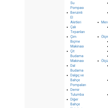
Su
Pompası
Benzinli
El
Aletleri
Mer
Çalı
Tırpanları
Çim
Ölçm
Biçme
Makinası
Çit
Budama
Makinası
Ölçü
Dal
Budama
Dalgıç ve
Bahçe
Pompaları
Demir
Tulumba
Diğer
Bahçe