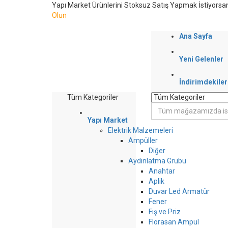
Yapı Market Ürünlerini Stoksuz Satış Yapmak İstiyorsa
Olun
Ana Sayfa
Yeni Gelenler
İndirimdekiler
Tüm Kategoriler
Yapı Market
Elektrik Malzemeleri
Ampüller
Diğer
Aydınlatma Grubu
Anahtar
Aplik
Duvar Led Armatür
Fener
Fiş ve Priz
Florasan Ampul