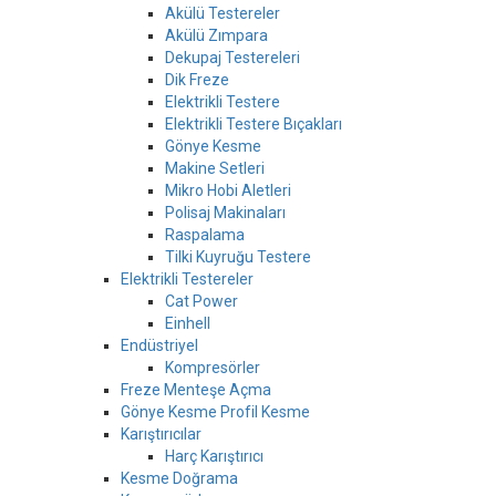
Akülü Testereler
Akülü Zımpara
Dekupaj Testereleri
Dik Freze
Elektrikli Testere
Elektrikli Testere Bıçakları
Gönye Kesme
Makine Setleri
Mikro Hobi Aletleri
Polisaj Makinaları
Raspalama
Tilki Kuyruğu Testere
Elektrikli Testereler
Cat Power
Einhell
Endüstriyel
Kompresörler
Freze Menteşe Açma
Gönye Kesme Profil Kesme
Karıştırıcılar
Harç Karıştırıcı
Kesme Doğrama