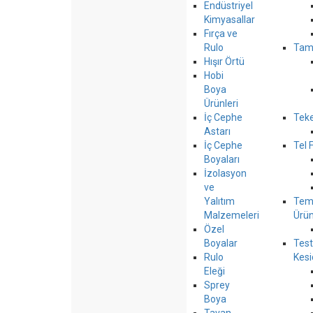
Endüstriyel
Kimyasallar
Fırça ve
Rulo
Tami
Hışır Örtü
Hobi
Boya
Ürünleri
İç Cephe
Teke
Astarı
İç Cephe
Tel 
Boyaları
İzolasyon
ve
Yalıtım
Temi
Malzemeleri
Ürün
Özel
Boyalar
Test
Rulo
Kesi
Eleği
Sprey
Boya