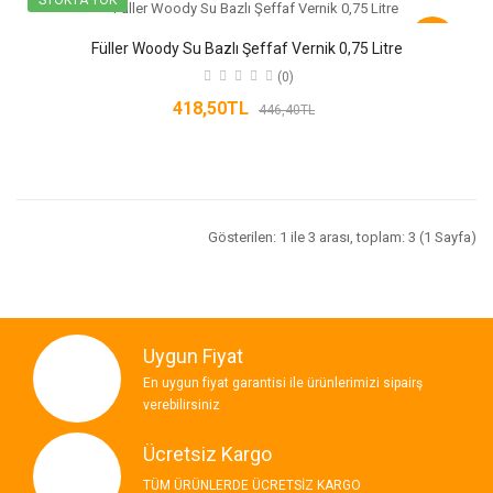
-6%
Füller Woody Su Bazlı Şeffaf Vernik 0,75 Litre
(0)
418,50TL
446,40TL
Gösterilen: 1 ile 3 arası, toplam: 3 (1 Sayfa)
Uygun Fiyat
En uygun fiyat garantisi ile ürünlerimizi sipairş
verebilirsiniz
Ücretsiz Kargo
TÜM ÜRÜNLERDE ÜCRETSİZ KARGO