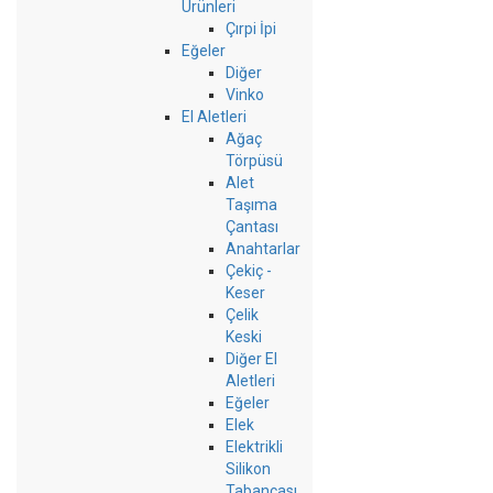
Ürünleri
Çırpi İpi
Eğeler
Diğer
Vinko
El Aletleri
Ağaç
Törpüsü
Alet
Taşıma
Çantası
Anahtarlar
Çekiç -
Keser
Çelik
Keski
Diğer El
Aletleri
Eğeler
Elek
Elektrikli
Silikon
Tabancası