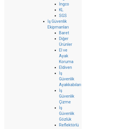
İngco
KL
SGS
İş Güvenlik
Ekipmanları
Baret
Diğer
Ürünler
El ve
Ayak
Koruma
Eldiven
İş
Güvenlik
Ayakkabıları
İş
Güvenlik
Çizme
İş
Güvenlik
Gözlük
Reflektörlü