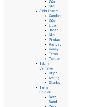
Diğer
SGS
Sıhhı Tesisat
Candan
Diğer
E.c.a
Japar
Nkp
Pimtaş
Rainbird
Roney
Tema
Topsan
Takım
Çantaları
Diğer
İzeltaş
Stanley
Tamir
Ürünleri
Derz
Bandı
Derz