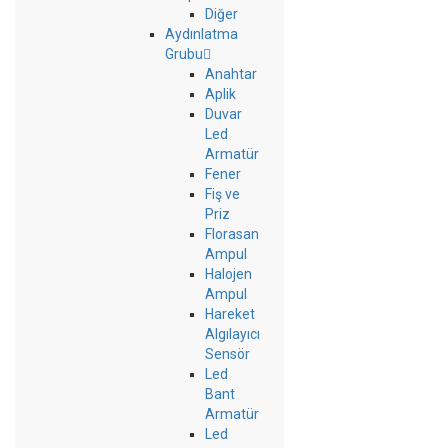
Diğer
Aydınlatma
Grubu
Anahtar
Aplik
Duvar
Led
Armatür
Fener
Fiş ve
Priz
Florasan
Ampul
Halojen
Ampul
Hareket
Algılayıcı
Sensör
Led
Bant
Armatür
Led