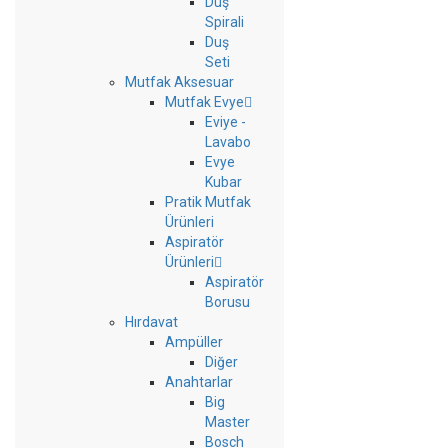
Duş
Spirali
Duş
Seti
Mutfak Aksesuar
Mutfak Evye
Eviye -
Lavabo
Evye
Kubar
Pratik Mutfak
Ürünleri
Aspiratör
Ürünleri
Aspiratör
Borusu
Hırdavat
Ampüller
Diğer
Anahtarlar
Big
Master
Bosch