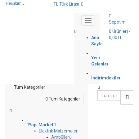
Hesabım
TL Türk Lirası
Sepetim
0
Ürünler)
-
Ana
0,00TL
Sayfa
Yeni
Gelenler
İndirimdekiler
Tüm Kategoriler
Tüm Kategoriler
Yapı Market
Elektrik Malzemeleri
Ampüller