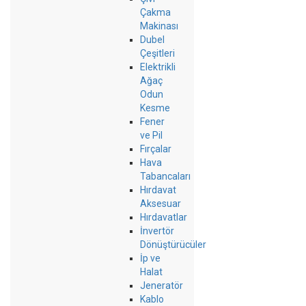
Çakma
Makinası
Dubel
Çeşitleri
Elektrikli
Ağaç
Odun
Kesme
Fener
ve Pil
Fırçalar
Hava
Tabancaları
Hırdavat
Aksesuar
Hırdavatlar
İnvertör
Dönüştürücüler
İp ve
Halat
Jeneratör
Kablo