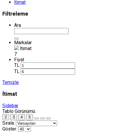
İtimat
Filtreleme
Ara
Markalar
İtimat
7
Fiyat
TL
TL
Temizle
İtimat
Sidebar
Tablo Görünümü:
2
3
4
5
Sırala:
Göster: