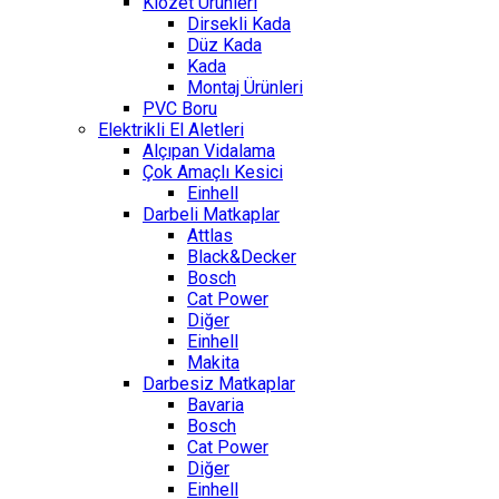
Klozet Ürünleri
Dirsekli Kada
Düz Kada
Kada
Montaj Ürünleri
PVC Boru
Elektrikli El Aletleri
Alçıpan Vidalama
Çok Amaçlı Kesici
Einhell
Darbeli Matkaplar
Attlas
Black&Decker
Bosch
Cat Power
Diğer
Einhell
Makita
Darbesiz Matkaplar
Bavaria
Bosch
Cat Power
Diğer
Einhell