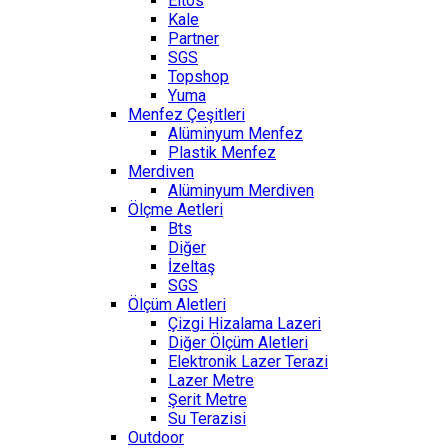
Eltos
Kale
Partner
SGS
Topshop
Yuma
Menfez Çeşitleri
Alüminyum Menfez
Plastik Menfez
Merdiven
Alüminyum Merdiven
Ölçme Aetleri
Bts
Diğer
İzeltaş
SGS
Ölçüm Aletleri
Çizgi Hizalama Lazeri
Diğer Ölçüm Aletleri
Elektronik Lazer Terazi
Lazer Metre
Şerit Metre
Su Terazisi
Outdoor