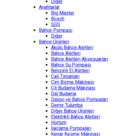
Diğer
Anahtarlar
Big Master
Bosch
SGS
Bahçe Pompası
Diğer
Bahçe Ürünleri
Akülü Bahçe Aletleri
Bahçe Aletleri
Bahçe Aletleri Aksesuarları
Bahçe Su Pompası
Benzinli El Aletleri
Çalı Tırpanları
Çim Biçme Makinası
Çit Budama Makinası
Dal Budama
Dalgıç ve Bahçe Pompaları
Demir Tulumba
Diğer Bahçe Ürünleri
Elektrikli Bahçe Aletleri
Hortum
İlaçlama Pompaları
Kenar Kesme Makinası