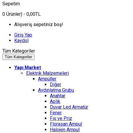
Sepetim
0
Ürünler)
- 0,00TL
Alışveriş sepetiniz boş!
Giriş Yap
Kaydol
Tüm Kategoriler
Tüm Kategoriler
Yapı Market
Elektrik Malzemeleri
Ampüller
Diğer
Aydınlatma Grubu
Anahtar
Aplik
Duvar Led Armatür
Fener
Fiş ve Priz
Florasan Ampul
Halojen Ampul