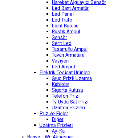
Hareket Algılayıcı Sensör
Led Bant Armatür
Led Panel
Led Trafo
Light Butonu
Rustik Ampul
Sensör
Şerit Led
Tasarruflu Ampul
Tavan Armatürü
Vaviyen
Led Ampul
Elektrik Tesisat Ürünleri
Grup Prizli Uzatma
Kablolar
Sigorta Kutusu
Telefon Prizi
Tv Uydu Sat Prizi
Uzatma Prizleri
Priz ve Fişler
Diğer
Uzatma Prizleri
Ay-Ka
Banyo - Wc Aksesuar