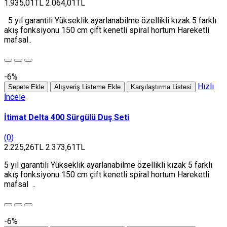
1.935,01TL
2.064,01TL
5 yıl garantili Yükseklik ayarlanabilme özellikli kızak 5 farklı
akış fonksiyonu 150 cm çift kenetli spiral hortum Hareketli
mafsal..
-6%
Hızlı
Sepete Ekle
Alışveriş Listeme Ekle
Karşılaştırma Listesi
İncele
İtimat Delta 400 Sürgülü Duş Seti
(0)
2.225,26TL
2.373,61TL
5 yıl garantili Yükseklik ayarlanabilme özellikli kızak 5 farklı
akış fonksiyonu 150 cm çift kenetli spiral hortum Hareketli
mafsal ..
-6%