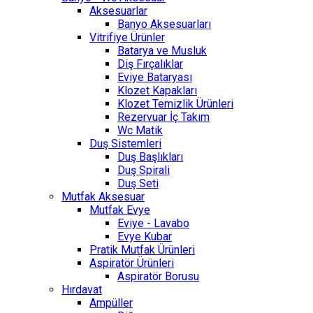
Aksesuarlar
Banyo Aksesuarları
Vitrifiye Ürünler
Batarya ve Musluk
Diş Fırçalıklar
Eviye Bataryası
Klozet Kapakları
Klozet Temizlik Ürünleri
Rezervuar İç Takım
Wc Matik
Duş Sistemleri
Duş Başlıkları
Duş Spirali
Duş Seti
Mutfak Aksesuar
Mutfak Evye
Eviye - Lavabo
Evye Kubar
Pratik Mutfak Ürünleri
Aspiratör Ürünleri
Aspiratör Borusu
Hırdavat
Ampüller