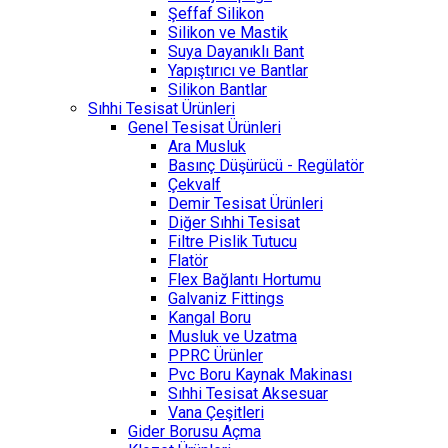
Şeffaf Silikon
Silikon ve Mastik
Suya Dayanıklı Bant
Yapıştırıcı ve Bantlar
Silikon Bantlar
Sıhhi Tesisat Ürünleri
Genel Tesisat Ürünleri
Ara Musluk
Basınç Düşürücü - Regülatör
Çekvalf
Demir Tesisat Ürünleri
Diğer Sıhhi Tesisat
Filtre Pislik Tutucu
Flatör
Flex Bağlantı Hortumu
Galvaniz Fittings
Kangal Boru
Musluk ve Uzatma
PPRC Ürünler
Pvc Boru Kaynak Makinası
Sıhhi Tesisat Aksesuar
Vana Çeşitleri
Gider Borusu Açma