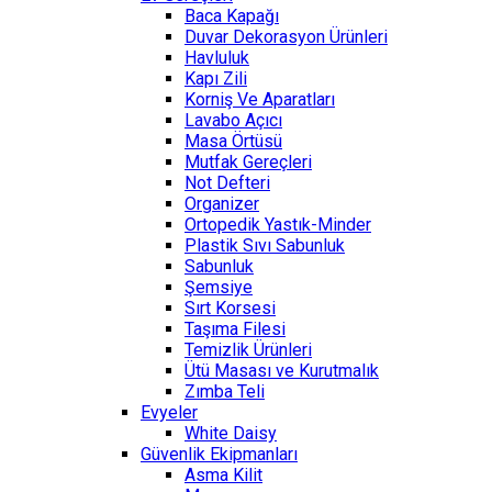
Baca Kapağı
Duvar Dekorasyon Ürünleri
Havluluk
Kapı Zili
Korniş Ve Aparatları
Lavabo Açıcı
Masa Örtüsü
Mutfak Gereçleri
Not Defteri
Organizer
Ortopedik Yastık-Minder
Plastik Sıvı Sabunluk
Sabunluk
Şemsiye
Sırt Korsesi
Taşıma Filesi
Temizlik Ürünleri
Ütü Masası ve Kurutmalık
Zımba Teli
Evyeler
White Daisy
Güvenlik Ekipmanları
Asma Kilit