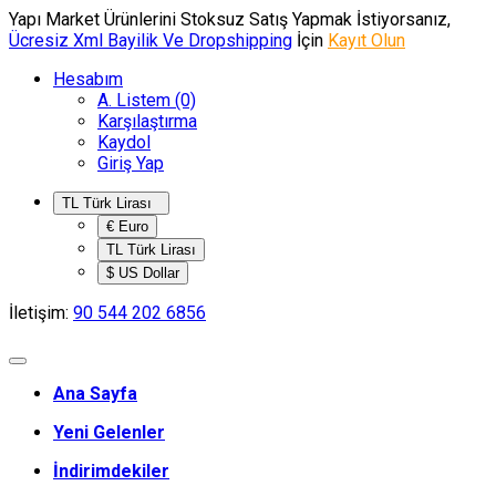
Yapı Market Ürünlerini Stoksuz Satış Yapmak İstiyorsanız,
Ücresiz Xml Bayilik Ve Dropshipping
İçin
Kayıt Olun
Hesabım
A. Listem (0)
Karşılaştırma
Kaydol
Giriş Yap
TL Türk Lirası
€ Euro
TL Türk Lirası
$ US Dollar
İletişim:
90 544 202 6856
Ana Sayfa
Yeni Gelenler
İndirimdekiler