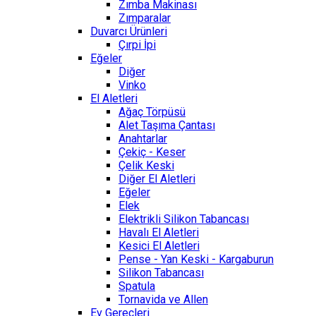
Zımba Makinası
Zımparalar
Duvarcı Ürünleri
Çırpi İpi
Eğeler
Diğer
Vinko
El Aletleri
Ağaç Törpüsü
Alet Taşıma Çantası
Anahtarlar
Çekiç - Keser
Çelik Keski
Diğer El Aletleri
Eğeler
Elek
Elektrikli Silikon Tabancası
Havalı El Aletleri
Kesici El Aletleri
Pense - Yan Keski - Kargaburun
Silikon Tabancası
Spatula
Tornavida ve Allen
Ev Gereçleri