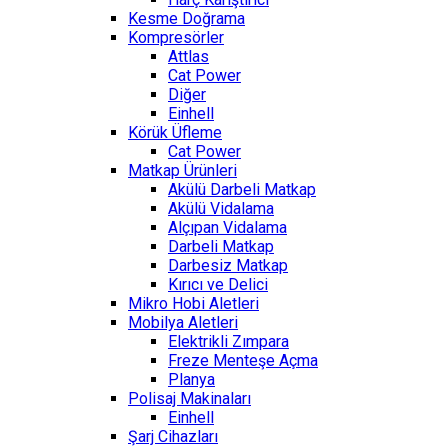
Kesme Doğrama
Kompresörler
Attlas
Cat Power
Diğer
Einhell
Körük Üfleme
Cat Power
Matkap Ürünleri
Akülü Darbeli Matkap
Akülü Vidalama
Alçıpan Vidalama
Darbeli Matkap
Darbesiz Matkap
Kırıcı ve Delici
Mikro Hobi Aletleri
Mobilya Aletleri
Elektrikli Zımpara
Freze Menteşe Açma
Planya
Polisaj Makinaları
Einhell
Şarj Cihazları