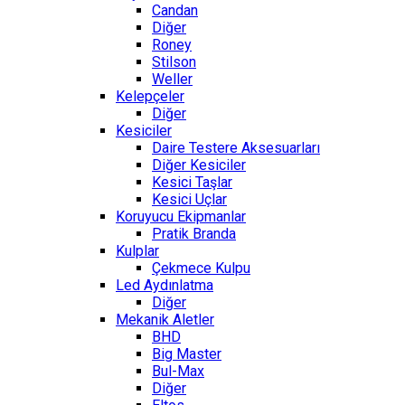
Candan
Diğer
Roney
Stilson
Weller
Kelepçeler
Diğer
Kesiciler
Daire Testere Aksesuarları
Diğer Kesiciler
Kesici Taşlar
Kesici Uçlar
Koruyucu Ekipmanlar
Pratik Branda
Kulplar
Çekmece Kulpu
Led Aydınlatma
Diğer
Mekanik Aletler
BHD
Big Master
Bul-Max
Diğer