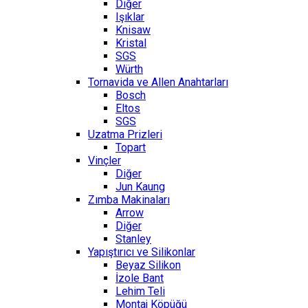
Diğer
Işıklar
Knisaw
Kristal
SGS
Würth
Tornavida ve Allen Anahtarları
Bosch
Eltos
SGS
Uzatma Prizleri
Topart
Vinçler
Diğer
Jun Kaung
Zımba Makinaları
Arrow
Diğer
Stanley
Yapıştırıcı ve Silikonlar
Beyaz Silikon
İzole Bant
Lehim Teli
Montaj Köpüğü