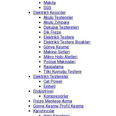
Makita
SGS
Elektrikli Kesiciler
Akülü Testereler
Akülü Zımpara
Dekupaj Testereleri
Dik Freze
Elektrikli Testere
Elektrikli Testere Bıçakları
Gönye Kesme
Makine Setleri
Mikro Hobi Aletleri
Polisaj Makinaları
Raspalama
Tilki Kuyruğu Testere
Elektrikli Testereler
Cat Power
Einhell
Endüstriyel
Kompresörler
Freze Menteşe Açma
Gönye Kesme Profil Kesme
Karıştırıcılar
Harç Karıştırıcı