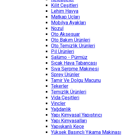
Kilit Çeşitleri
Lehim Havya
Matkap Uçları
Mobilya Ayakları
Nozul
Oto Aksesuar
Oto Bakım Ürünleri
Oto Temizlik Ürünleri
Pil Ürünleri
Şalümo - Pürmüz
Sıcak Hava Tabancası
Sıva Serpme Makinesi
Sprey Ürünler
Tamir Ve Dolgu Macunu
Tekerler
Temizlik Ürünleri
Vida Çeşitleri
Vinçler
Yağdanlık
Yapı Kimyasal Yapıştırıcı
Yapı Kimyasalları
Yapışkanlı Keçe
Yüksek Basınçlı Yıkama Makinası