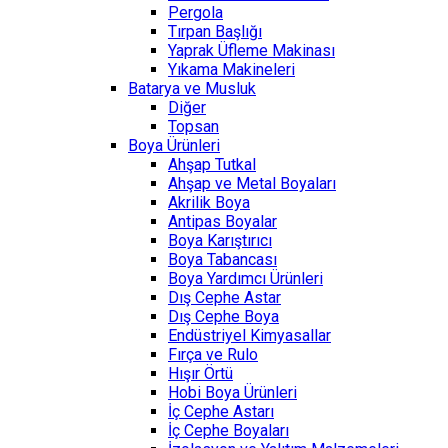
Pergola
Tırpan Başlığı
Yaprak Üfleme Makinası
Yıkama Makineleri
Batarya ve Musluk
Diğer
Topsan
Boya Ürünleri
Ahşap Tutkal
Ahşap ve Metal Boyaları
Akrilik Boya
Antipas Boyalar
Boya Karıştırıcı
Boya Tabancası
Boya Yardımcı Ürünleri
Dış Cephe Astar
Dış Cephe Boya
Endüstriyel Kimyasallar
Fırça ve Rulo
Hışır Örtü
Hobi Boya Ürünleri
İç Cephe Astarı
İç Cephe Boyaları