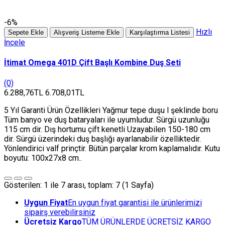
-6%
Hızlı
Sepete Ekle
Alışveriş Listeme Ekle
Karşılaştırma Listesi
İncele
İtimat Omega 401D Çift Başlı Kombine Duş Seti
(0)
6.288,76TL
6.708,01TL
5 Yıl Garanti Ürün Özellikleri Yağmur tepe duşu l şeklinde boru
Tüm banyo ve duş bataryaları ile uyumludur. Sürgü uzunluğu
115 cm dir. Dış hortumu çift kenetli Uzayabilen 150-180 cm
dir. Sürgü üzerindeki duş başlığı ayarlanabilir özelliktedir.
Yönlendirici valf prinçtir. Bütün parçalar krom kaplamalıdır. Kutu
boyutu: 100x27x8 cm..
Gösterilen: 1 ile 7 arası, toplam: 7 (1 Sayfa)
Uygun Fiyat
En uygun fiyat garantisi ile ürünlerimizi
sipairş verebilirsiniz
Ücretsiz Kargo
TÜM ÜRÜNLERDE ÜCRETSİZ KARGO