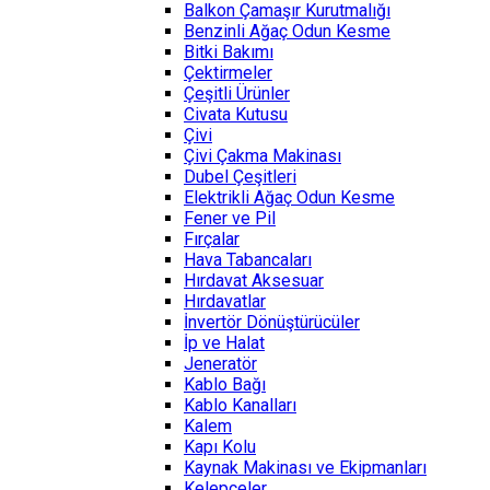
Balkon Çamaşır Kurutmalığı
Benzinli Ağaç Odun Kesme
Bitki Bakımı
Çektirmeler
Çeşitli Ürünler
Civata Kutusu
Çivi
Çivi Çakma Makinası
Dubel Çeşitleri
Elektrikli Ağaç Odun Kesme
Fener ve Pil
Fırçalar
Hava Tabancaları
Hırdavat Aksesuar
Hırdavatlar
İnvertör Dönüştürücüler
İp ve Halat
Jeneratör
Kablo Bağı
Kablo Kanalları
Kalem
Kapı Kolu
Kaynak Makinası ve Ekipmanları
Kelepçeler