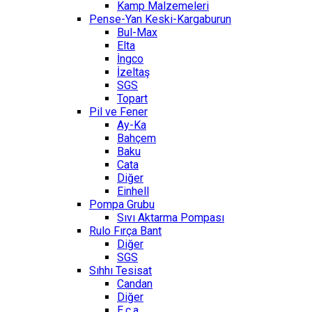
Kamp Malzemeleri
Pense-Yan Keski-Kargaburun
Bul-Max
Elta
İngco
İzeltaş
SGS
Topart
Pil ve Fener
Ay-Ka
Bahçem
Baku
Cata
Diğer
Einhell
Pompa Grubu
Sıvı Aktarma Pompası
Rulo Fırça Bant
Diğer
SGS
Sıhhı Tesisat
Candan
Diğer
E.c.a