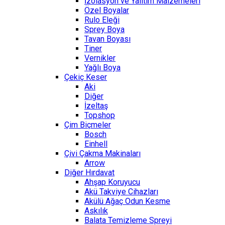
İzolasyon ve Yalıtım Malzemeleri
Özel Boyalar
Rulo Eleği
Sprey Boya
Tavan Boyası
Tiner
Vernikler
Yağlı Boya
Çekiç Keser
Aki
Diğer
İzeltaş
Topshop
Çim Biçmeler
Bosch
Einhell
Çivi Çakma Makinaları
Arrow
Diğer Hırdavat
Ahşap Koruyucu
Akü Takviye Cihazları
Akülü Ağaç Odun Kesme
Askılık
Balata Temizleme Spreyi