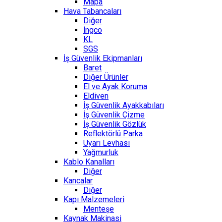
Mapa
Hava Tabancaları
Diğer
İngco
KL
SGS
İş Güvenlik Ekipmanları
Baret
Diğer Ürünler
El ve Ayak Koruma
Eldiven
İş Güvenlik Ayakkabıları
İş Güvenlik Çizme
İş Güvenlik Gözlük
Reflektörlü Parka
Uyarı Levhası
Yağmurluk
Kablo Kanalları
Diğer
Kancalar
Diğer
Kapı Malzemeleri
Menteşe
Kaynak Makinasi