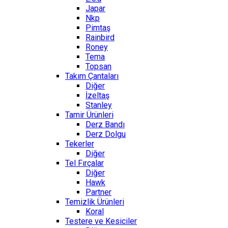
Japar
Nkp
Pimtaş
Rainbird
Roney
Tema
Topsan
Takım Çantaları
Diğer
İzeltaş
Stanley
Tamir Ürünleri
Derz Bandı
Derz Dolgu
Tekerler
Diğer
Tel Fırçalar
Diğer
Hawk
Partner
Temizlik Ürünleri
Koral
Testere ve Kesiciler