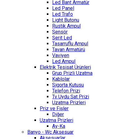
Led Bant Armatür
Led Panel
Led Trafo
Light Butonu
Rustik Ampul
Sensör
Şerit Led
Tasarruflu Ampul
Tavan Armatürü
Vaviyen
Led Ampul
Elektrik Tesisat Ürünleri
Grup Prizli Uzatma
Kablolar
Sigorta Kutusu
Telefon Prizi
Tv Uydu Sat Prizi
Uzatma Prizleri
Priz ve Fişler
Diğer
Uzatma Prizleri
Ay-Ka
Banyo - Wc Aksesuar
Aksesuarlar