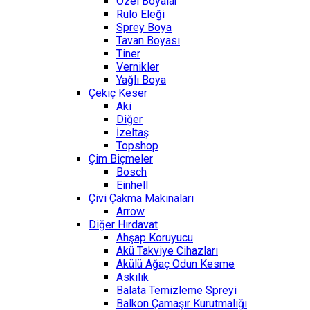
Özel Boyalar
Rulo Eleği
Sprey Boya
Tavan Boyası
Tiner
Vernikler
Yağlı Boya
Çekiç Keser
Aki
Diğer
İzeltaş
Topshop
Çim Biçmeler
Bosch
Einhell
Çivi Çakma Makinaları
Arrow
Diğer Hırdavat
Ahşap Koruyucu
Akü Takviye Cihazları
Akülü Ağaç Odun Kesme
Askılık
Balata Temizleme Spreyi
Balkon Çamaşır Kurutmalığı