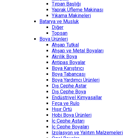
Tırpan Başlığı
Yaprak Üfleme Makinası
Yıkama Makineleri
Batarya ve Musluk
Diğer
Topsan
Boya Ürünleri
Ahşap Tutkal
Ahşap ve Metal Boyaları
Akrilik Boya
Antipas Boyalar
Boya Karıştırıcı
Boya Tabancası
Boya Yardımcı Ürünleri
Dış Cephe Astar
Dış Cephe Boya
Endüstriyel Kimyasallar
Fırça ve Rulo
Hışır Örtü
Hobi Boya Ürünleri
İç Cephe Astarı
İç Cephe Boyaları
İzolasyon ve Yalıtım Malzemeleri