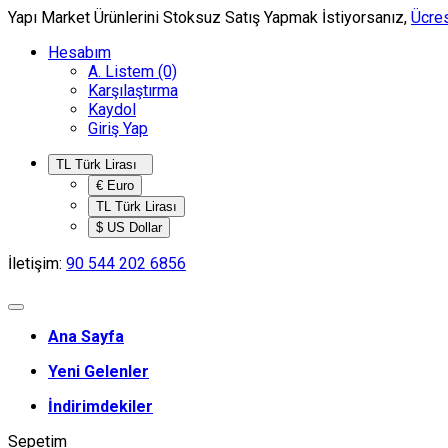
Yapı Market Ürünlerini Stoksuz Satış Yapmak İstiyorsanız,
Ücres
Hesabım
A. Listem (0)
Karşılaştırma
Kaydol
Giriş Yap
TL Türk Lirası
€ Euro
TL Türk Lirası
$ US Dollar
İletişim:
90 544 202 6856
Ana Sayfa
Yeni Gelenler
İndirimdekiler
Sepetim