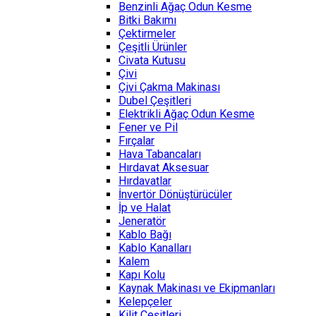
Benzinli Ağaç Odun Kesme
Bitki Bakımı
Çektirmeler
Çeşitli Ürünler
Civata Kutusu
Çivi
Çivi Çakma Makinası
Dubel Çeşitleri
Elektrikli Ağaç Odun Kesme
Fener ve Pil
Fırçalar
Hava Tabancaları
Hırdavat Aksesuar
Hırdavatlar
İnvertör Dönüştürücüler
İp ve Halat
Jeneratör
Kablo Bağı
Kablo Kanalları
Kalem
Kapı Kolu
Kaynak Makinası ve Ekipmanları
Kelepçeler
Kilit Çeşitleri