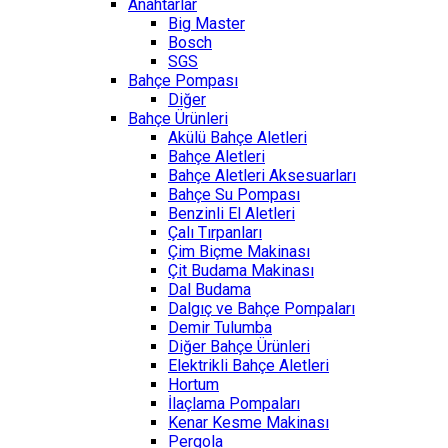
Anahtarlar
Big Master
Bosch
SGS
Bahçe Pompası
Diğer
Bahçe Ürünleri
Akülü Bahçe Aletleri
Bahçe Aletleri
Bahçe Aletleri Aksesuarları
Bahçe Su Pompası
Benzinli El Aletleri
Çalı Tırpanları
Çim Biçme Makinası
Çit Budama Makinası
Dal Budama
Dalgıç ve Bahçe Pompaları
Demir Tulumba
Diğer Bahçe Ürünleri
Elektrikli Bahçe Aletleri
Hortum
İlaçlama Pompaları
Kenar Kesme Makinası
Pergola