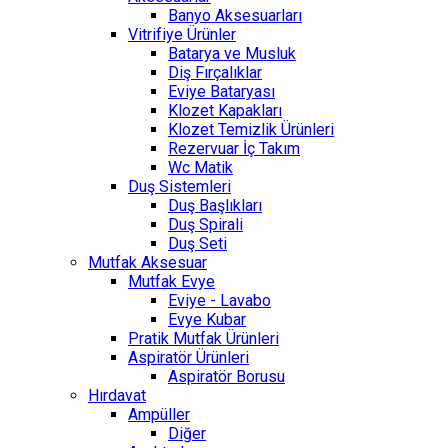
Banyo Aksesuarları
Vitrifiye Ürünler
Batarya ve Musluk
Diş Fırçalıklar
Eviye Bataryası
Klozet Kapakları
Klozet Temizlik Ürünleri
Rezervuar İç Takım
Wc Matik
Duş Sistemleri
Duş Başlıkları
Duş Spirali
Duş Seti
Mutfak Aksesuar
Mutfak Evye
Eviye - Lavabo
Evye Kubar
Pratik Mutfak Ürünleri
Aspiratör Ürünleri
Aspiratör Borusu
Hırdavat
Ampüller
Diğer