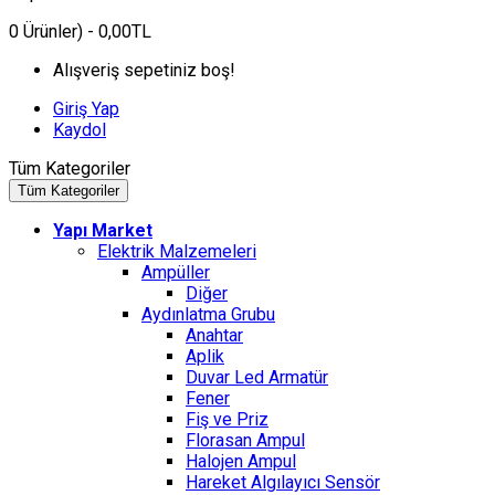
0
Ürünler)
- 0,00TL
Alışveriş sepetiniz boş!
Giriş Yap
Kaydol
Tüm Kategoriler
Tüm Kategoriler
Yapı Market
Elektrik Malzemeleri
Ampüller
Diğer
Aydınlatma Grubu
Anahtar
Aplik
Duvar Led Armatür
Fener
Fiş ve Priz
Florasan Ampul
Halojen Ampul
Hareket Algılayıcı Sensör