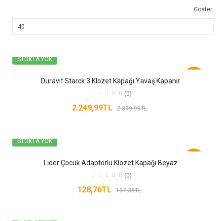
Göster:
STOKTA YOK
-6%
Duravit Starck 3 Klozet Kapağı Yavaş Kapanır
(0)
2.249,99TL
2.399,99TL
STOKTA YOK
-6%
Lider Çocuk Adaptörlü Klozet Kapağı Beyaz
(0)
128,76TL
137,35TL