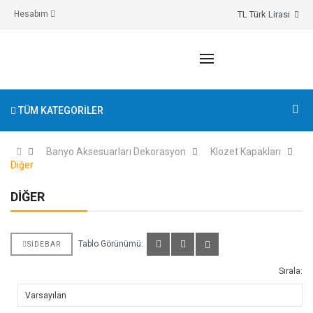
TL Türk Lirası
Hesabım
TÜM KATEGORILER
Banyo Aksesuarları Dekorasyon
Klozet Kapakları
Diğer
DIĞER
Tablo Görünümü:
SIDEBAR
Sırala: