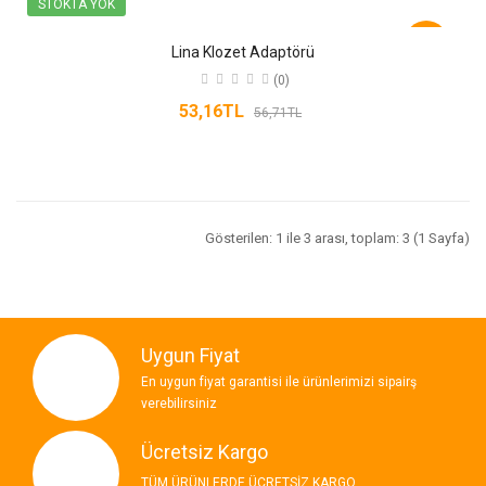
STOKTA YOK
-6%
Lina Klozet Adaptörü
(0)
53,16TL
56,71TL
Gösterilen: 1 ile 3 arası, toplam: 3 (1 Sayfa)
Uygun Fiyat
En uygun fiyat garantisi ile ürünlerimizi sipairş
verebilirsiniz
Ücretsiz Kargo
TÜM ÜRÜNLERDE ÜCRETSİZ KARGO