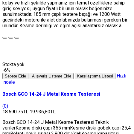
kolay ve hızlı şekilde yapmanız için temel özelliklere sahip
giriş seviyesi, uygun fiyatlı bir ürün olarak beğeninize
sunulmaktadır. 185 mm çaplı testere bıçağı ve 1200 Watt
gücündeki motoru ile alet dolabınızda bulunması gereken bir
üründür. Kesme derinliği ve eğim açısı anahtarsız olarak a..
Stokta yok
-6%
Hızlı
Sepete Ekle
Alışveriş Listeme Ekle
Karşılaştırma Listesi
İncele
Bosch GCO 14-24 J Metal Kesme Testeresi
(0)
18.690,75TL
19.936,80TL
Bosch GCO 14-24 J Metal Kesme Testeresi Teknik
verilerKesme diski çapı 355 mmKesme diski göbek çapı 25,4
mmRölanti devir sayısı 3.800 dev/dakKesme kapasitesi,