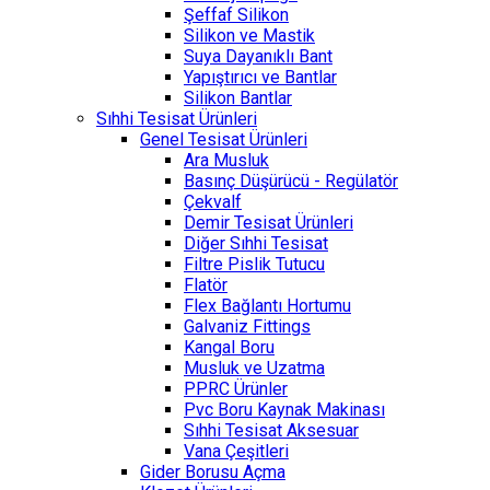
Şeffaf Silikon
Silikon ve Mastik
Suya Dayanıklı Bant
Yapıştırıcı ve Bantlar
Silikon Bantlar
Sıhhi Tesisat Ürünleri
Genel Tesisat Ürünleri
Ara Musluk
Basınç Düşürücü - Regülatör
Çekvalf
Demir Tesisat Ürünleri
Diğer Sıhhi Tesisat
Filtre Pislik Tutucu
Flatör
Flex Bağlantı Hortumu
Galvaniz Fittings
Kangal Boru
Musluk ve Uzatma
PPRC Ürünler
Pvc Boru Kaynak Makinası
Sıhhi Tesisat Aksesuar
Vana Çeşitleri
Gider Borusu Açma