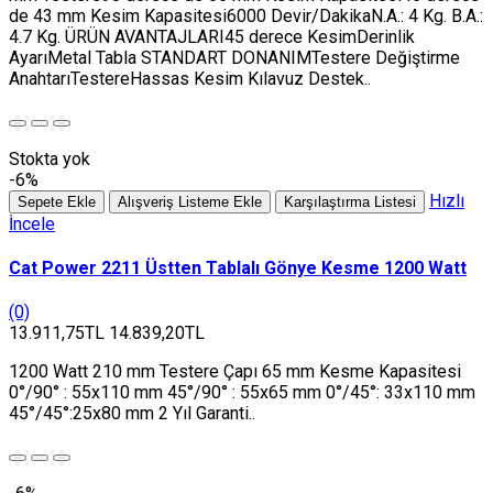
de 43 mm Kesim Kapasitesi6000 Devir/DakikaN.A.: 4 Kg. B.A.:
4.7 Kg. ÜRÜN AVANTAJLARI45 derece KesimDerinlik
AyarıMetal Tabla STANDART DONANIMTestere Değiştirme
AnahtarıTestereHassas Kesim Kılavuz Destek..
Stokta yok
-6%
Hızlı
Sepete Ekle
Alışveriş Listeme Ekle
Karşılaştırma Listesi
İncele
Cat Power 2211 Üstten Tablalı Gönye Kesme 1200 Watt
(0)
13.911,75TL
14.839,20TL
1200 Watt 210 mm Testere Çapı 65 mm Kesme Kapasitesi
0°/90° : 55x110 mm 45°/90° : 55x65 mm 0°/45°: 33x110 mm
45°/45°:25x80 mm 2 Yıl Garanti..