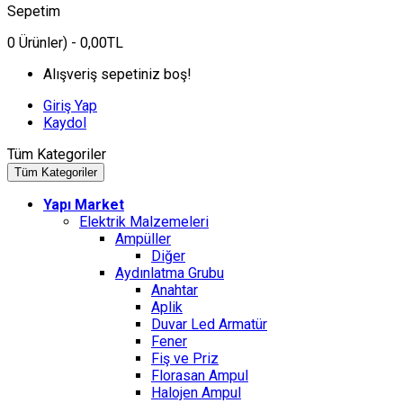
Sepetim
0
Ürünler)
- 0,00TL
Alışveriş sepetiniz boş!
Giriş Yap
Kaydol
Tüm Kategoriler
Tüm Kategoriler
Yapı Market
Elektrik Malzemeleri
Ampüller
Diğer
Aydınlatma Grubu
Anahtar
Aplik
Duvar Led Armatür
Fener
Fiş ve Priz
Florasan Ampul
Halojen Ampul