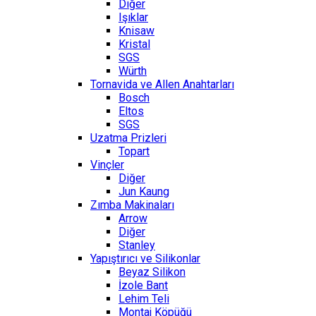
Diğer
Işıklar
Knisaw
Kristal
SGS
Würth
Tornavida ve Allen Anahtarları
Bosch
Eltos
SGS
Uzatma Prizleri
Topart
Vinçler
Diğer
Jun Kaung
Zımba Makinaları
Arrow
Diğer
Stanley
Yapıştırıcı ve Silikonlar
Beyaz Silikon
İzole Bant
Lehim Teli
Montaj Köpüğü