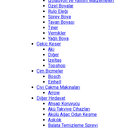
İzolasyon ve Yalıtım Malzemeleri
Özel Boyalar
Rulo Eleği
Sprey Boya
Tavan Boyası
Tiner
Vernikler
Yağlı Boya
Çekiç Keser
Aki
Diğer
İzeltaş
Topshop
Çim Biçmeler
Bosch
Einhell
Çivi Çakma Makinaları
Arrow
Diğer Hırdavat
Ahşap Koruyucu
Akü Takviye Cihazları
Akülü Ağaç Odun Kesme
Askılık
Balata Temizleme Spreyi