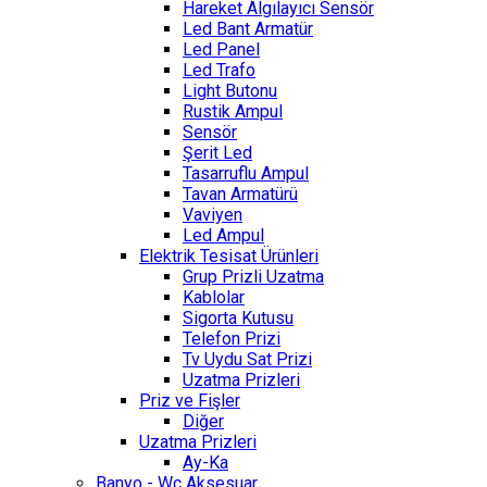
Hareket Algılayıcı Sensör
Led Bant Armatür
Led Panel
Led Trafo
Light Butonu
Rustik Ampul
Sensör
Şerit Led
Tasarruflu Ampul
Tavan Armatürü
Vaviyen
Led Ampul
Elektrik Tesisat Ürünleri
Grup Prizli Uzatma
Kablolar
Sigorta Kutusu
Telefon Prizi
Tv Uydu Sat Prizi
Uzatma Prizleri
Priz ve Fişler
Diğer
Uzatma Prizleri
Ay-Ka
Banyo - Wc Aksesuar