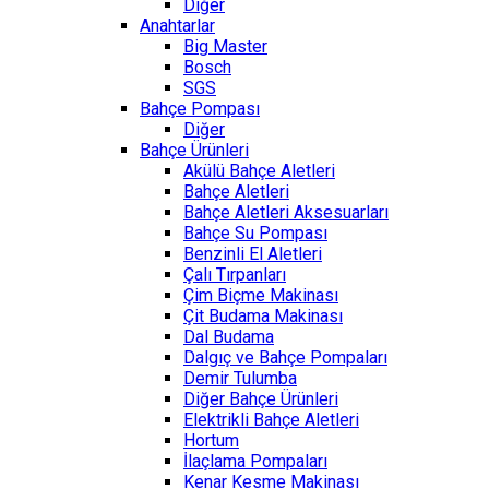
Diğer
Anahtarlar
Big Master
Bosch
SGS
Bahçe Pompası
Diğer
Bahçe Ürünleri
Akülü Bahçe Aletleri
Bahçe Aletleri
Bahçe Aletleri Aksesuarları
Bahçe Su Pompası
Benzinli El Aletleri
Çalı Tırpanları
Çim Biçme Makinası
Çit Budama Makinası
Dal Budama
Dalgıç ve Bahçe Pompaları
Demir Tulumba
Diğer Bahçe Ürünleri
Elektrikli Bahçe Aletleri
Hortum
İlaçlama Pompaları
Kenar Kesme Makinası