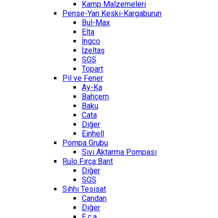
Kamp Malzemeleri
Pense-Yan Keski-Kargaburun
Bul-Max
Elta
İngco
İzeltaş
SGS
Topart
Pil ve Fener
Ay-Ka
Bahçem
Baku
Cata
Diğer
Einhell
Pompa Grubu
Sıvı Aktarma Pompası
Rulo Fırça Bant
Diğer
SGS
Sıhhı Tesisat
Candan
Diğer
E.c.a