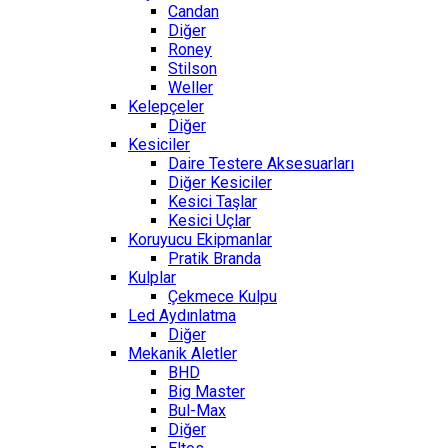
Candan
Diğer
Roney
Stilson
Weller
Kelepçeler
Diğer
Kesiciler
Daire Testere Aksesuarları
Diğer Kesiciler
Kesici Taşlar
Kesici Uçlar
Koruyucu Ekipmanlar
Pratik Branda
Kulplar
Çekmece Kulpu
Led Aydınlatma
Diğer
Mekanik Aletler
BHD
Big Master
Bul-Max
Diğer