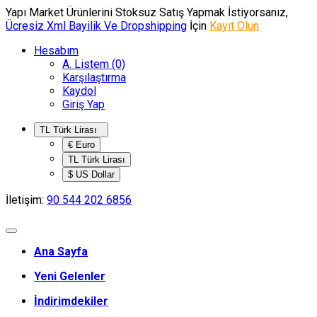
Yapı Market Ürünlerini Stoksuz Satış Yapmak İstiyorsanız,
Ücresiz Xml Bayilik Ve Dropshipping
İçin
Kayıt Olun
Hesabım
A. Listem (0)
Karşılaştırma
Kaydol
Giriş Yap
TL Türk Lirası
€ Euro
TL Türk Lirası
$ US Dollar
İletişim:
90 544 202 6856
Ana Sayfa
Yeni Gelenler
İndirimdekiler