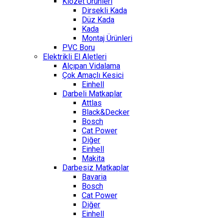
Klozet Ürünleri
Dirsekli Kada
Düz Kada
Kada
Montaj Ürünleri
PVC Boru
Elektrikli El Aletleri
Alçıpan Vidalama
Çok Amaçlı Kesici
Einhell
Darbeli Matkaplar
Attlas
Black&Decker
Bosch
Cat Power
Diğer
Einhell
Makita
Darbesiz Matkaplar
Bavaria
Bosch
Cat Power
Diğer
Einhell