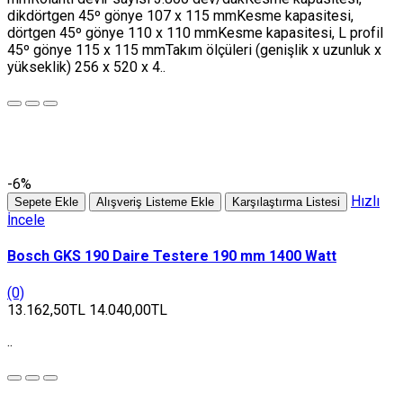
dikdörtgen 45º gönye 107 x 115 mmKesme kapasitesi,
dörtgen 45º gönye 110 x 110 mmKesme kapasitesi, L profil
45º gönye 115 x 115 mmTakım ölçüleri (genişlik x uzunluk x
yükseklik) 256 x 520 x 4..
-6%
Hızlı
Sepete Ekle
Alışveriş Listeme Ekle
Karşılaştırma Listesi
İncele
Bosch GKS 190 Daire Testere 190 mm 1400 Watt
(0)
13.162,50TL
14.040,00TL
..