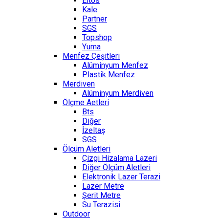
Eltos
Kale
Partner
SGS
Topshop
Yuma
Menfez Çeşitleri
Alüminyum Menfez
Plastik Menfez
Merdiven
Alüminyum Merdiven
Ölçme Aetleri
Bts
Diğer
İzeltaş
SGS
Ölçüm Aletleri
Çizgi Hizalama Lazeri
Diğer Ölçüm Aletleri
Elektronik Lazer Terazi
Lazer Metre
Şerit Metre
Su Terazisi
Outdoor