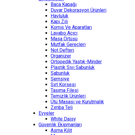
Baca Kapağı
Duvar Dekorasyon Ürünleri
Havluluk
Kapı Zili
Korniş Ve Aparatları
Lavabo Açıcı
Masa Örtüsü
Mutfak Gereçleri
Not Defteri
Organizer
Ortopedik Yastık-Minder
Plastik Sıvı Sabunluk
Sabunluk
Şemsiye
Sırt Korsesi
Taşıma Filesi
Temizlik Ürünleri
Ütü Masası ve Kurutmalık
Zımba Teli
Evyeler
White Daisy
Güvenlik Ekipmanları
Asma Kilit