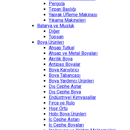
Pergola
Tırpan Başlığı
Yaprak Üfleme Makinası
Yıkama Makineleri
Batarya ve Musluk
Diğer
Topsan
Boya Ürünleri
Ahşap Tutkal
Ahşap ve Metal Boyaları
Akrilik Boya
Antipas Boyalar
Boya Karıştırıcı
Boya Tabancası
Boya Yardımcı Ürünleri
Dış Cephe Astar
Dış Cephe Boya
Endüstriyel Kimyasallar
Fırça ve Rulo
Hışır Örtü
Hobi Boya Ürünleri
İç Cephe Astarı
İç Cephe Boyaları