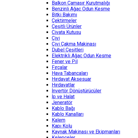
Balkon Çamaşır Kurutmalığı
Benzinli Ağaç Odun Kesme
Bitki Bakımı
Çektirmeler
Çeşitli Ürünler
Civata Kutusu
Çivi
Çivi Çakma Makinası
Dubel Çeşitleri
Elektrikli Ağaç Odun Kesme
Fener ve Pil
Fırçalar
Hava Tabancaları
Hırdavat Aksesuar
Hırdavatlar
İnvertör Dönüştürücüler
İp ve Halat
Jeneratör
Kablo Bağı
Kablo Kanalları
Kalem
Kapı Kolu
Kaynak Makinası ve Ekipmanları
Kelepçeler