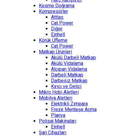
Kesme Doğrama
Kompresörler
Attlas
Cat Power
Diğer
Einhell
Körük Üfleme
Cat Power
Matkap Ürünleri
Akülü Darbeli Matkap
Akülü Vidalama
Alçıpan Vidalama
Darbeli Matkap
Darbesiz Matkap
Kırıcı ve Delici
Mikro Hobi Aletleri
Mobilya Aletleri
Elektrikli Zımpara
Freze Menteşe Açma
Planya
Polisaj Makinaları
Einhell
Şarj Cihazları