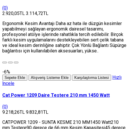
(0)
2.920,05TL
3.114,72TL
Ergonomik Kesim Avantajı Daha az hata ile düzgün kesimler
yapabilmeyi sağlayan ergonomik dairesel tasarımı,
profesyonel atölye işlerinde rahatlıkla tercih edilebilir. Birçok
farklı kesim uygulamalarını destekleyebilen sert çelik tabana
ve ideal kesim derinliğine sahiptir. Çok Yönlü Bağlantı Süpürge
bağlantısı için kullanılabilen aksesuarları, yükse..
-6%
Hızlı
Sepete Ekle
Alışveriş Listeme Ekle
Karşılaştırma Listesi
İncele
Cat Power 1209 Daire Testere 210 mm 1450 Watt
(0)
9.218,26TL
9.832,81TL
CATPOWER 1209 - SUNTA KESME 210 MM1450 Watt210
mm Testere90 derece de 66 mm Kesim Kapasitesi45 derece