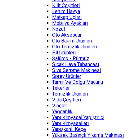
Kilit Çeşitleri
Lehim Havya
Matkap Uçları
Mobilya Ayakları
Nozul
Oto Aksesuar
Oto Bakım Ürünleri
Oto Temizlik Ürünleri
Pil Ürünleri
Şalümo - Pürmüz
Sıcak Hava Tabancası
Sıva Serpme Makinesi
Sprey Ürünler
Tamir Ve Dolgu Macunu
Tekerler
Temizlik Ürünleri
Vida Çeşitleri
Vinçler
Yağdanlık
Yapı Kimyasal Yapıştırıcı
Yapı Kimyasalları
Yapışkanlı Keçe
Yüksek Basınçlı Yıkama Makinası