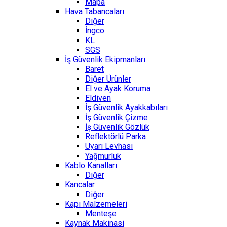
Mapa
Hava Tabancaları
Diğer
İngco
KL
SGS
İş Güvenlik Ekipmanları
Baret
Diğer Ürünler
El ve Ayak Koruma
Eldiven
İş Güvenlik Ayakkabıları
İş Güvenlik Çizme
İş Güvenlik Gözlük
Reflektörlü Parka
Uyarı Levhası
Yağmurluk
Kablo Kanalları
Diğer
Kancalar
Diğer
Kapı Malzemeleri
Menteşe
Kaynak Makinasi