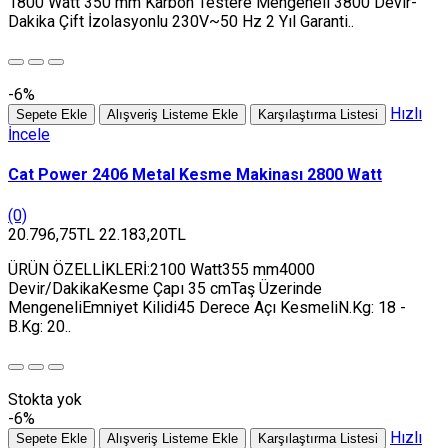
1800 Watt 350 mm Karbon Testere Mengeneli 3800 Devir-
Dakika Çift İzolasyonlu 230V~50 Hz 2 Yıl Garanti..
-6%
Hızlı
Sepete Ekle
Alışveriş Listeme Ekle
Karşılaştırma Listesi
İncele
Cat Power 2406 Metal Kesme Makinası 2800 Watt
(0)
20.796,75TL
22.183,20TL
ÜRÜN ÖZELLİKLERİ:2100 Watt355 mm4000
Devir/DakikaKesme Çapı 35 cmTaş Üzerinde
MengeneliEmniyet Kilidi45 Derece Açı KesmeliN.Kg: 18 -
B.Kg: 20..
Stokta yok
-6%
Hızlı
Sepete Ekle
Alışveriş Listeme Ekle
Karşılaştırma Listesi