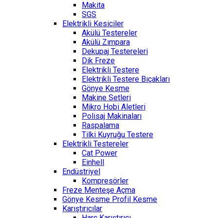
Makita
SGS
Elektrikli Kesiciler
Akülü Testereler
Akülü Zımpara
Dekupaj Testereleri
Dik Freze
Elektrikli Testere
Elektrikli Testere Bıçakları
Gönye Kesme
Makine Setleri
Mikro Hobi Aletleri
Polisaj Makinaları
Raspalama
Tilki Kuyruğu Testere
Elektrikli Testereler
Cat Power
Einhell
Endüstriyel
Kompresörler
Freze Menteşe Açma
Gönye Kesme Profil Kesme
Karıştırıcılar
Harç Karıştırıcı