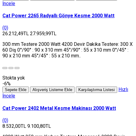
İncele
Cat Power 2265 Radyallı Gönye Kesme 2000 Watt
(0)
26.212,49TL
27.959,99TL
300 mm Testere 2000 Watt 4200 Devir Dakika Testere: 300 X
60 Diş 0°/90° : 90 x 310 mm 45°/90° : 55 x 310 mm 0°/45° :
90 x 210 mm 45°/45° : 55 x 210 mm..
Stokta yok
-6%
Hızlı
Sepete Ekle
Alışveriş Listeme Ekle
Karşılaştırma Listesi
İncele
Cat Power 2402 Metal Kesme Makinası 2000 Watt
(0)
8.532,00TL
9.100,80TL