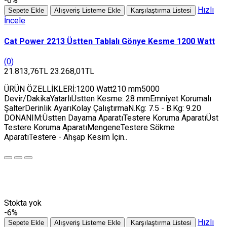
-6%
Hızlı
Sepete Ekle
Alışveriş Listeme Ekle
Karşılaştırma Listesi
İncele
Cat Power 2213 Üstten Tablalı Gönye Kesme 1200 Watt
(0)
21.813,76TL
23.268,01TL
ÜRÜN ÖZELLİKLERİ:1200 Watt210 mm5000
Devir/DakikaYatarlıÜstten Kesme: 28 mmEmniyet Korumalı
ŞalterDerinlik AyarıKolay ÇalıştırmaN.Kg: 7.5 - B.Kg: 9.20
DONANIM:Üstten Dayama AparatıTestere Koruma AparatıÜst
Testere Koruma AparatıMengeneTestere Sökme
AparatıTestere - Ahşap Kesim İçin..
Stokta yok
-6%
Hızlı
Sepete Ekle
Alışveriş Listeme Ekle
Karşılaştırma Listesi