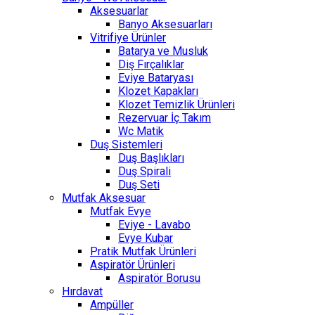
Aksesuarlar
Banyo Aksesuarları
Vitrifiye Ürünler
Batarya ve Musluk
Diş Fırçalıklar
Eviye Bataryası
Klozet Kapakları
Klozet Temizlik Ürünleri
Rezervuar İç Takım
Wc Matik
Duş Sistemleri
Duş Başlıkları
Duş Spirali
Duş Seti
Mutfak Aksesuar
Mutfak Evye
Eviye - Lavabo
Evye Kubar
Pratik Mutfak Ürünleri
Aspiratör Ürünleri
Aspiratör Borusu
Hırdavat
Ampüller