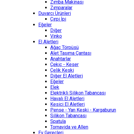
Zımba Makinası
Zımparalar
Duvarcı Ürünleri
Çırpi İpi
Eğeler
Diğer
Vinko
El Aletleri
Ağaç Törpüsü
Alet Taşıma Çantası
Anahtarlar
Çekiç - Keser
Çelik Keski
Diğer El Aletleri
Eğeler
Elek
Elektrikli Silikon Tabancası
Havalı El Aletleri
Kesici El Aletleri
Pense - Yan Keski - Kargaburun
Silikon Tabancası
Spatula
Tornavida ve Allen
Ev Gereçleri