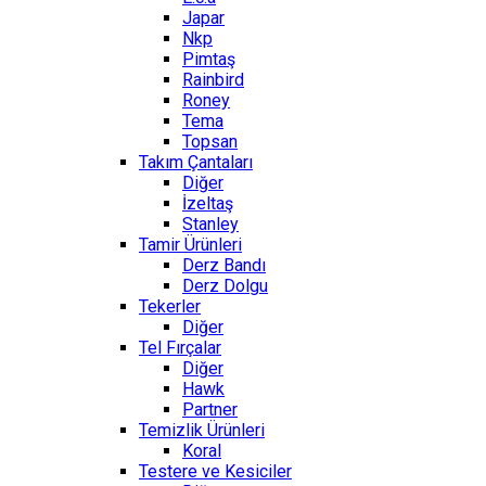
Japar
Nkp
Pimtaş
Rainbird
Roney
Tema
Topsan
Takım Çantaları
Diğer
İzeltaş
Stanley
Tamir Ürünleri
Derz Bandı
Derz Dolgu
Tekerler
Diğer
Tel Fırçalar
Diğer
Hawk
Partner
Temizlik Ürünleri
Koral
Testere ve Kesiciler