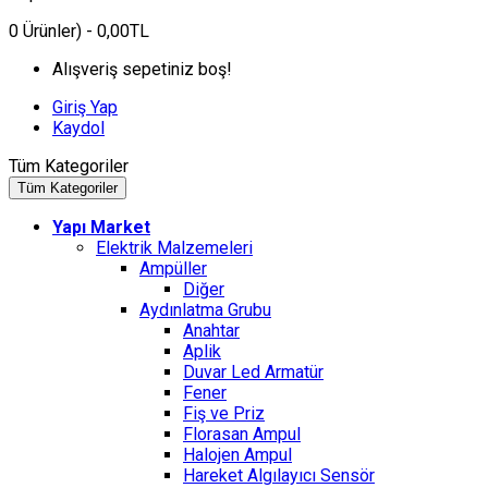
0
Ürünler)
- 0,00TL
Alışveriş sepetiniz boş!
Giriş Yap
Kaydol
Tüm Kategoriler
Tüm Kategoriler
Yapı Market
Elektrik Malzemeleri
Ampüller
Diğer
Aydınlatma Grubu
Anahtar
Aplik
Duvar Led Armatür
Fener
Fiş ve Priz
Florasan Ampul
Halojen Ampul
Hareket Algılayıcı Sensör