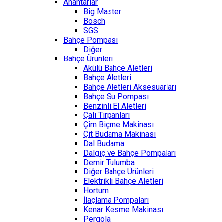
Anahtarlar
Big Master
Bosch
SGS
Bahçe Pompası
Diğer
Bahçe Ürünleri
Akülü Bahçe Aletleri
Bahçe Aletleri
Bahçe Aletleri Aksesuarları
Bahçe Su Pompası
Benzinli El Aletleri
Çalı Tırpanları
Çim Biçme Makinası
Çit Budama Makinası
Dal Budama
Dalgıç ve Bahçe Pompaları
Demir Tulumba
Diğer Bahçe Ürünleri
Elektrikli Bahçe Aletleri
Hortum
İlaçlama Pompaları
Kenar Kesme Makinası
Pergola