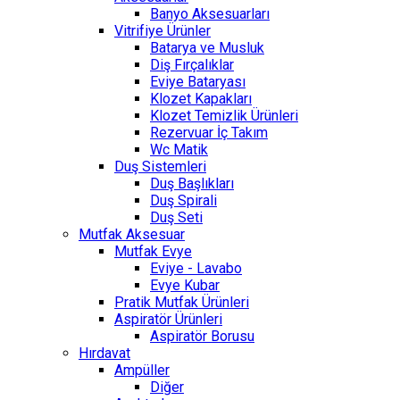
Banyo Aksesuarları
Vitrifiye Ürünler
Batarya ve Musluk
Diş Fırçalıklar
Eviye Bataryası
Klozet Kapakları
Klozet Temizlik Ürünleri
Rezervuar İç Takım
Wc Matik
Duş Sistemleri
Duş Başlıkları
Duş Spirali
Duş Seti
Mutfak Aksesuar
Mutfak Evye
Eviye - Lavabo
Evye Kubar
Pratik Mutfak Ürünleri
Aspiratör Ürünleri
Aspiratör Borusu
Hırdavat
Ampüller
Diğer