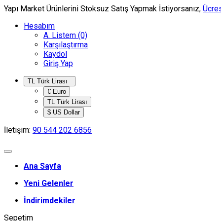
Yapı Market Ürünlerini Stoksuz Satış Yapmak İstiyorsanız,
Ücres
Hesabım
A. Listem (0)
Karşılaştırma
Kaydol
Giriş Yap
TL Türk Lirası
€ Euro
TL Türk Lirası
$ US Dollar
İletişim:
90 544 202 6856
Ana Sayfa
Yeni Gelenler
İndirimdekiler
Sepetim