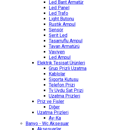
Led Bant Armatür
Led Panel
Led Trafo
Light Butonu
Rustik Ampul
Sensör
Şerit Led
Tasarruflu Ampul
Tavan Armatürü
Vaviyen
Led Ampul
Elektrik Tesisat Ürünleri
Grup Prizli Uzatma
Kablolar
Sigorta Kutusu
Telefon Prizi
Tv Uydu Sat Prizi
Uzatma Prizleri
Priz ve Fişler
Diğer
Uzatma Prizleri
Ay-Ka
Banyo - Wc Aksesuar
Aksesuarlar