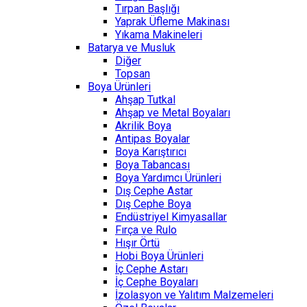
Tırpan Başlığı
Yaprak Üfleme Makinası
Yıkama Makineleri
Batarya ve Musluk
Diğer
Topsan
Boya Ürünleri
Ahşap Tutkal
Ahşap ve Metal Boyaları
Akrilik Boya
Antipas Boyalar
Boya Karıştırıcı
Boya Tabancası
Boya Yardımcı Ürünleri
Dış Cephe Astar
Dış Cephe Boya
Endüstriyel Kimyasallar
Fırça ve Rulo
Hışır Örtü
Hobi Boya Ürünleri
İç Cephe Astarı
İç Cephe Boyaları
İzolasyon ve Yalıtım Malzemeleri