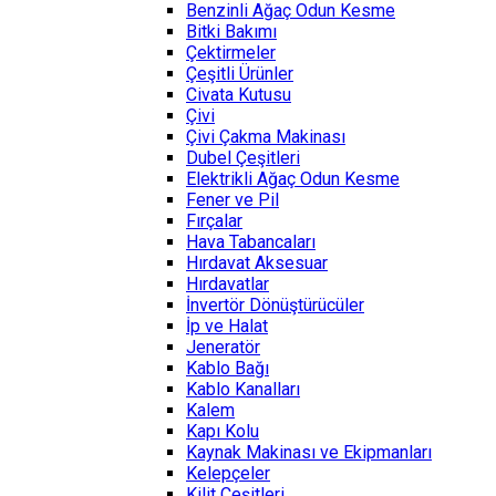
Benzinli Ağaç Odun Kesme
Bitki Bakımı
Çektirmeler
Çeşitli Ürünler
Civata Kutusu
Çivi
Çivi Çakma Makinası
Dubel Çeşitleri
Elektrikli Ağaç Odun Kesme
Fener ve Pil
Fırçalar
Hava Tabancaları
Hırdavat Aksesuar
Hırdavatlar
İnvertör Dönüştürücüler
İp ve Halat
Jeneratör
Kablo Bağı
Kablo Kanalları
Kalem
Kapı Kolu
Kaynak Makinası ve Ekipmanları
Kelepçeler
Kilit Çeşitleri