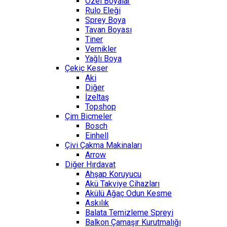
Özel Boyalar
Rulo Eleği
Sprey Boya
Tavan Boyası
Tiner
Vernikler
Yağlı Boya
Çekiç Keser
Aki
Diğer
İzeltaş
Topshop
Çim Biçmeler
Bosch
Einhell
Çivi Çakma Makinaları
Arrow
Diğer Hırdavat
Ahşap Koruyucu
Akü Takviye Cihazları
Akülü Ağaç Odun Kesme
Askılık
Balata Temizleme Spreyi
Balkon Çamaşır Kurutmalığı