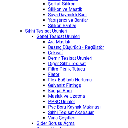
Şeffaf Silikon
Silikon ve Mastik
Suya Dayanıklı Bant
Yapıştırıcı ve Bantlar
Silikon Bantlar
Sıhhi Tesisat Ürünleri
Genel Tesisat Ürünleri
Ara Musluk
Basınç Düşürücü - Regülatör
Çekvalf
Demir Tesisat Ürünleri
Diğer Sıhhi Tesisat
Filtre Pislik Tutucu
Flatör
Flex Bağlantı Hortumu
Galvaniz Fittings
Kangal Boru
Musluk ve Uzatma
PPRC Ürünler
Pvc Boru Kaynak Makinası
Sıhhi Tesisat Aksesuar
Vana Çeşitleri
Gider Borusu Açma