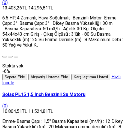
(0)
13.403,26TL
14.296,81TL
6.5 HP, 4 Zamanlı, Hava Soğutmalı, Benzinli Motor Emme
Çapı: 3’’ Basma Çapı: 3’’ Dikey Basma Yüksekliği: 30 m
Basma Kapasitesi: 50 m3/h Ağırlık 30 Kg Ölçüler
54x44x43 cm Giriş - Çıkış Ölçüsü : 3'lük - 80 Su Basma
Yükseklik (m) : 25 Su Emme Derinlik (m) : 8 Maksimum Debi :
50 Yağ ve Yakıt K..
Stokta yok
-6%
Hızlı
Sepete Ekle
Alışveriş Listeme Ekle
Karşılaştırma Listesi
İncele
Solax PL15 1,5 İnch Benzinli Su Motoru
(0)
10.804,51TL
11.524,81TL
Emme-Basma Çapı : 1,5" Basma Kapasitesi (m³/h) : 12 Dikey
Basma Yüksekliği (m) : 20 Maksimum emme derinliği (m) : 8