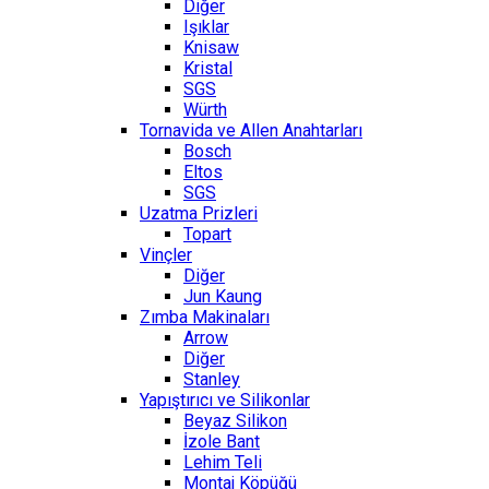
Diğer
Işıklar
Knisaw
Kristal
SGS
Würth
Tornavida ve Allen Anahtarları
Bosch
Eltos
SGS
Uzatma Prizleri
Topart
Vinçler
Diğer
Jun Kaung
Zımba Makinaları
Arrow
Diğer
Stanley
Yapıştırıcı ve Silikonlar
Beyaz Silikon
İzole Bant
Lehim Teli
Montaj Köpüğü