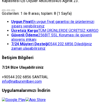
Kapasitesi 0,6 Ölçüler 480x385x405 Ağırlık 23..
Gösterilen: 1 ile 8 arası, toplam: 8 (1 Sayfa)
Uygun Fiyat
En uygun fiyat garantisi ile ürünlerimizi
sipairş verebilirsiniz
Ücretsiz Kargo
TÜM ÜRÜNLERDE ÜCRETSİZ KARGO
Güvenli Ödeme
256BIT SSL Koruması ile güvenli
alışveriş imkanı
7/24 Müşteri Desteği
0544 202 6856 Dilediğiniz
zaman ulaşabilirsiniz
İletişim Bilgileri
7/24 Bize Ulaşabilirsiniz
+90544 202 6856 SANTRAL
info@nalburxmlbayi.com
Uygulamalarımızı İndirin