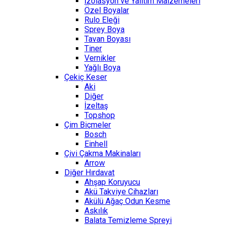
İzolasyon ve Yalıtım Malzemeleri
Özel Boyalar
Rulo Eleği
Sprey Boya
Tavan Boyası
Tiner
Vernikler
Yağlı Boya
Çekiç Keser
Aki
Diğer
İzeltaş
Topshop
Çim Biçmeler
Bosch
Einhell
Çivi Çakma Makinaları
Arrow
Diğer Hırdavat
Ahşap Koruyucu
Akü Takviye Cihazları
Akülü Ağaç Odun Kesme
Askılık
Balata Temizleme Spreyi