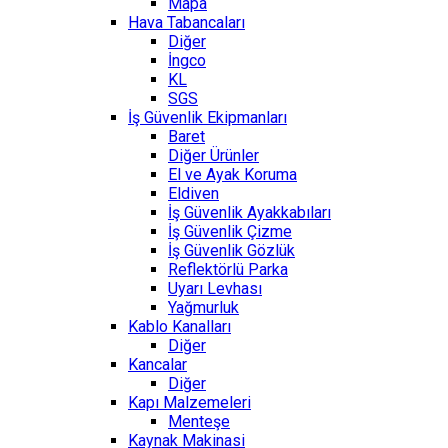
Mapa
Hava Tabancaları
Diğer
İngco
KL
SGS
İş Güvenlik Ekipmanları
Baret
Diğer Ürünler
El ve Ayak Koruma
Eldiven
İş Güvenlik Ayakkabıları
İş Güvenlik Çizme
İş Güvenlik Gözlük
Reflektörlü Parka
Uyarı Levhası
Yağmurluk
Kablo Kanalları
Diğer
Kancalar
Diğer
Kapı Malzemeleri
Menteşe
Kaynak Makinasi