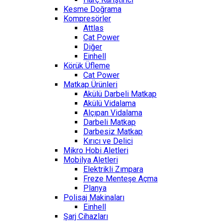
Kesme Doğrama
Kompresörler
Attlas
Cat Power
Diğer
Einhell
Körük Üfleme
Cat Power
Matkap Ürünleri
Akülü Darbeli Matkap
Akülü Vidalama
Alçıpan Vidalama
Darbeli Matkap
Darbesiz Matkap
Kırıcı ve Delici
Mikro Hobi Aletleri
Mobilya Aletleri
Elektrikli Zımpara
Freze Menteşe Açma
Planya
Polisaj Makinaları
Einhell
Şarj Cihazları