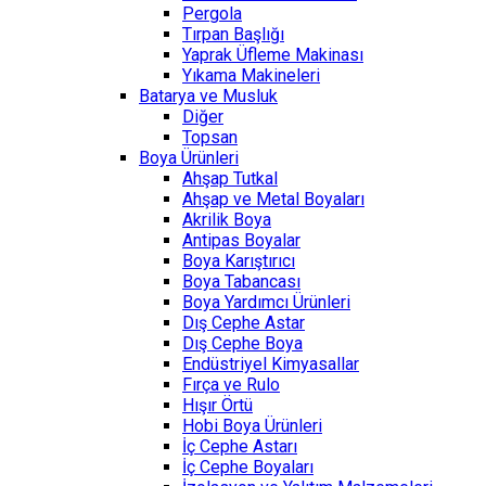
Pergola
Tırpan Başlığı
Yaprak Üfleme Makinası
Yıkama Makineleri
Batarya ve Musluk
Diğer
Topsan
Boya Ürünleri
Ahşap Tutkal
Ahşap ve Metal Boyaları
Akrilik Boya
Antipas Boyalar
Boya Karıştırıcı
Boya Tabancası
Boya Yardımcı Ürünleri
Dış Cephe Astar
Dış Cephe Boya
Endüstriyel Kimyasallar
Fırça ve Rulo
Hışır Örtü
Hobi Boya Ürünleri
İç Cephe Astarı
İç Cephe Boyaları