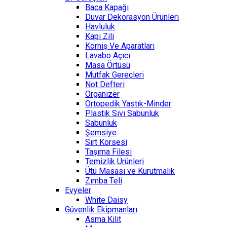
Baca Kapağı
Duvar Dekorasyon Ürünleri
Havluluk
Kapı Zili
Korniş Ve Aparatları
Lavabo Açıcı
Masa Örtüsü
Mutfak Gereçleri
Not Defteri
Organizer
Ortopedik Yastık-Minder
Plastik Sıvı Sabunluk
Sabunluk
Şemsiye
Sırt Korsesi
Taşıma Filesi
Temizlik Ürünleri
Ütü Masası ve Kurutmalık
Zımba Teli
Evyeler
White Daisy
Güvenlik Ekipmanları
Asma Kilit