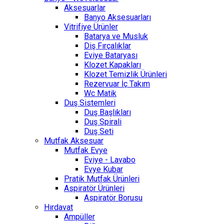
Aksesuarlar
Banyo Aksesuarları
Vitrifiye Ürünler
Batarya ve Musluk
Diş Fırçalıklar
Eviye Bataryası
Klozet Kapakları
Klozet Temizlik Ürünleri
Rezervuar İç Takım
Wc Matik
Duş Sistemleri
Duş Başlıkları
Duş Spirali
Duş Seti
Mutfak Aksesuar
Mutfak Evye
Eviye - Lavabo
Evye Kubar
Pratik Mutfak Ürünleri
Aspiratör Ürünleri
Aspiratör Borusu
Hırdavat
Ampüller