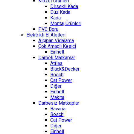
Klozet Ürünleri
Dirsekli Kada
Düz Kada
Kada
Montaj Ürünleri
PVC Boru
Elektrikli El Aletleri
Alçıpan Vidalama
Çok Amaçlı Kesici
Einhell
Darbeli Matkaplar
Attlas
Black&Decker
Bosch
Cat Power
Diğer
Einhell
Makita
Darbesiz Matkaplar
Bavaria
Bosch
Cat Power
Diğer
Einhell