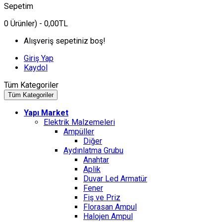
Sepetim
0
Ürünler)
- 0,00TL
Alışveriş sepetiniz boş!
Giriş Yap
Kaydol
Tüm Kategoriler
Tüm Kategoriler
Yapı Market
Elektrik Malzemeleri
Ampüller
Diğer
Aydınlatma Grubu
Anahtar
Aplik
Duvar Led Armatür
Fener
Fiş ve Priz
Florasan Ampul
Halojen Ampul