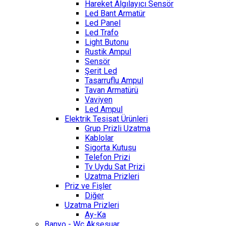
Hareket Algılayıcı Sensör
Led Bant Armatür
Led Panel
Led Trafo
Light Butonu
Rustik Ampul
Sensör
Şerit Led
Tasarruflu Ampul
Tavan Armatürü
Vaviyen
Led Ampul
Elektrik Tesisat Ürünleri
Grup Prizli Uzatma
Kablolar
Sigorta Kutusu
Telefon Prizi
Tv Uydu Sat Prizi
Uzatma Prizleri
Priz ve Fişler
Diğer
Uzatma Prizleri
Ay-Ka
Banyo - Wc Aksesuar