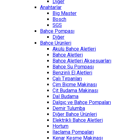
Diğer
Anahtarlar
Big Master
Bosch
SGS
Bahçe Pompası
Diğer
Bahçe Ürünleri
Akülü Bahçe Aletleri
Bahçe Aletleri
Bahçe Aletleri Aksesuarları
Bahçe Su Pompası
Benzinli El Aletleri
Çalı Tırpanları
Çim Biçme Makinası
Çit Budama Makinası
Dal Budama
Dalgıç ve Bahçe Pompaları
Demir Tulumba
Diğer Bahçe Ürünleri
Elektrikli Bahçe Aletleri
Hortum
İlaçlama Pompaları
Kenar Kesme Makinası