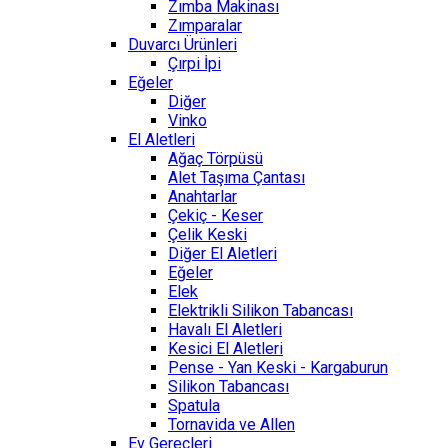
Zımba Makinası
Zımparalar
Duvarcı Ürünleri
Çırpi İpi
Eğeler
Diğer
Vinko
El Aletleri
Ağaç Törpüsü
Alet Taşıma Çantası
Anahtarlar
Çekiç - Keser
Çelik Keski
Diğer El Aletleri
Eğeler
Elek
Elektrikli Silikon Tabancası
Havalı El Aletleri
Kesici El Aletleri
Pense - Yan Keski - Kargaburun
Silikon Tabancası
Spatula
Tornavida ve Allen
Ev Gereçleri