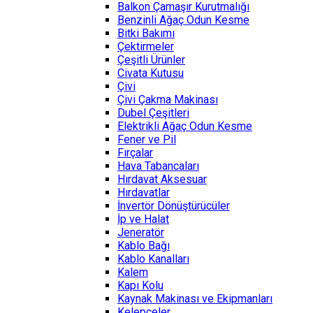
Balkon Çamaşır Kurutmalığı
Benzinli Ağaç Odun Kesme
Bitki Bakımı
Çektirmeler
Çeşitli Ürünler
Civata Kutusu
Çivi
Çivi Çakma Makinası
Dubel Çeşitleri
Elektrikli Ağaç Odun Kesme
Fener ve Pil
Fırçalar
Hava Tabancaları
Hırdavat Aksesuar
Hırdavatlar
İnvertör Dönüştürücüler
İp ve Halat
Jeneratör
Kablo Bağı
Kablo Kanalları
Kalem
Kapı Kolu
Kaynak Makinası ve Ekipmanları
Kelepçeler