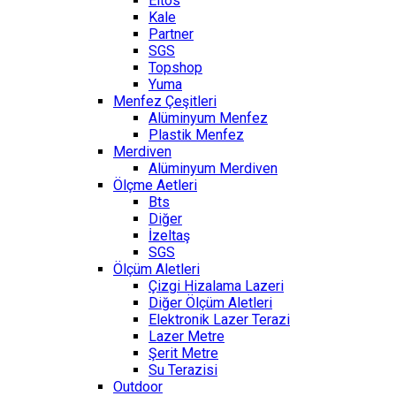
Eltos
Kale
Partner
SGS
Topshop
Yuma
Menfez Çeşitleri
Alüminyum Menfez
Plastik Menfez
Merdiven
Alüminyum Merdiven
Ölçme Aetleri
Bts
Diğer
İzeltaş
SGS
Ölçüm Aletleri
Çizgi Hizalama Lazeri
Diğer Ölçüm Aletleri
Elektronik Lazer Terazi
Lazer Metre
Şerit Metre
Su Terazisi
Outdoor