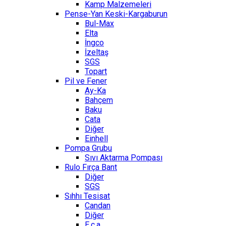
Kamp Malzemeleri
Pense-Yan Keski-Kargaburun
Bul-Max
Elta
İngco
İzeltaş
SGS
Topart
Pil ve Fener
Ay-Ka
Bahçem
Baku
Cata
Diğer
Einhell
Pompa Grubu
Sıvı Aktarma Pompası
Rulo Fırça Bant
Diğer
SGS
Sıhhı Tesisat
Candan
Diğer
E.c.a