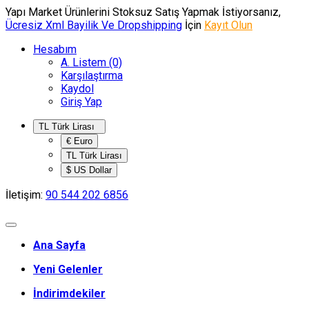
Yapı Market Ürünlerini Stoksuz Satış Yapmak İstiyorsanız,
Ücresiz Xml Bayilik Ve Dropshipping
İçin
Kayıt Olun
Hesabım
A. Listem (0)
Karşılaştırma
Kaydol
Giriş Yap
TL Türk Lirası
€ Euro
TL Türk Lirası
$ US Dollar
İletişim:
90 544 202 6856
Ana Sayfa
Yeni Gelenler
İndirimdekiler