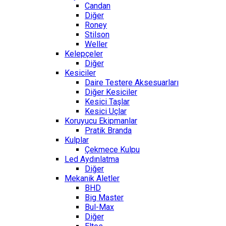
Candan
Diğer
Roney
Stilson
Weller
Kelepçeler
Diğer
Kesiciler
Daire Testere Aksesuarları
Diğer Kesiciler
Kesici Taşlar
Kesici Uçlar
Koruyucu Ekipmanlar
Pratik Branda
Kulplar
Çekmece Kulpu
Led Aydınlatma
Diğer
Mekanik Aletler
BHD
Big Master
Bul-Max
Diğer