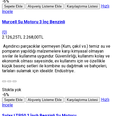
-6%
Hızlı
Sepete Ekle
Alışveriş Listeme Ekle
Karşılaştırma Listesi
İncele
Murcell Su Motoru 3 İnç Benzinli
(0)
2.126,25TL
2.268,00TL
Aşındırıcı parçacıklar içermeyen (Kum, çakıl vs.) temiz su ve
pompanın yapıldığı malzemelere karşı kimyasal olmayan
sıvılar ile kullanıma uygundur. Güvenilirliği, kullanımı kolay ve
ekonomik olması sayesinde, ev kullanımı için ve özellikle
küçük basınç setleri ile kombine su dağıtmak ve bahçeleri,
tarlaları sulamak için idealdir. Endüstriye..
Stokta yok
-6%
Hızlı
Sepete Ekle
Alışveriş Listeme Ekle
Karşılaştırma Listesi
İncele
Solax LTP50 2 İnch Benzinli Su Motoru