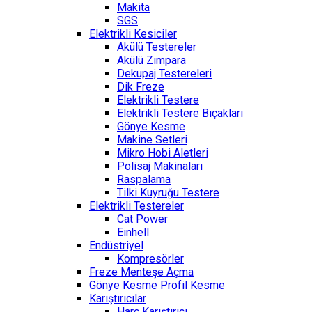
Makita
SGS
Elektrikli Kesiciler
Akülü Testereler
Akülü Zımpara
Dekupaj Testereleri
Dik Freze
Elektrikli Testere
Elektrikli Testere Bıçakları
Gönye Kesme
Makine Setleri
Mikro Hobi Aletleri
Polisaj Makinaları
Raspalama
Tilki Kuyruğu Testere
Elektrikli Testereler
Cat Power
Einhell
Endüstriyel
Kompresörler
Freze Menteşe Açma
Gönye Kesme Profil Kesme
Karıştırıcılar
Harç Karıştırıcı