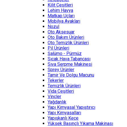
Kilit Çeşitleri
Lehim Havya
Matkap Uçları
Mobilya Ayakları
Nozul
Oto Aksesuar
Oto Bakım Ürünleri
Oto Temizlik Ürünleri
Pil Ürünleri
Şalümo - Pürmüz
Sıcak Hava Tabancası
Sıva Serpme Makinesi
Sprey Ürünler
Tamir Ve Dolgu Macunu
Tekerler
Temizlik Ürünleri
Vida Çeşitleri
Vinçler
Yağdanlık
Yapı Kimyasal Yapıştırıcı
Yapı Kimyasalları
Yapışkanlı Keçe
Yüksek Basınçlı Yıkama Makinası