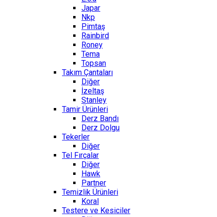
Japar
Nkp
Pimtaş
Rainbird
Roney
Tema
Topsan
Takım Çantaları
Diğer
İzeltaş
Stanley
Tamir Ürünleri
Derz Bandı
Derz Dolgu
Tekerler
Diğer
Tel Fırçalar
Diğer
Hawk
Partner
Temizlik Ürünleri
Koral
Testere ve Kesiciler